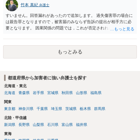
竹本 真紀
弁護士
すいません。回答漏れがあったので追加します。 過失傷害罪の場合に
は親告罪となりますので，被害届のみならず告訴の提出が相手方に必
要となります。 因果関係の問題では，これが否定されれば ①刑事的に
は傷害が否定されるので，故意が認められれば暴行罪，過失のみと判
断されれば処罰規定がない状態になると思います。 ②民事的には傷害
部分が否定されますので，暴行行為自体による損害（慰謝料的なもの
もっとみる
になるでしょうか…）だけが対象となってきます。
都道府県から加害者に強い弁護士を探す
北海道・東北
北海道
青森県
岩手県
宮城県
秋田県
山形県
福島県
関東
東京都
神奈川県
千葉県
埼玉県
茨城県
栃木県
群馬県
北陸・甲信越
新潟県
長野県
山梨県
石川県
富山県
福井県
東海