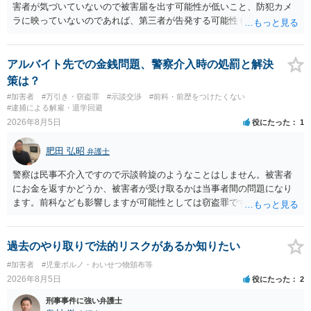
害者が気づいていないので被害届を出す可能性が低いこと、防犯カメ
ラに映っていないのであれば、第三者が告発する可能性も低いこと、
証拠は削除されていることからです。但し、「電車内で携帯で対面に
座る女性を盗撮(全体像写真1枚と5秒程度の動画)してしまいました。下
着や胸など強調したものではありません。」とありますが、少なくと
アルバイト先での金銭問題、警察介入時の処罰と解決
も捜査段階では性的姿態等撮影罪の被疑事実で逮捕勾留されるケース
策は？
が私の弁護経験では多くなった印象です（最終的には不起訴ないし各
#加害者
#万引き・窃盗罪
#示談交渉
#前科・前歴をつけたくない
都道府県の迷惑防止条例違反になることもあります）。2度としないこ
#逮捕による解雇・退学回避
とをお勧めいたします。ご参考にしてください。
2026年8月5日
役にたった
1
肥田 弘昭
弁護士
警察は民事不介入ですので示談斡旋のようなことはしません。被害者
にお金を返すかどうか、被害者が受け取るかは当事者間の問題になり
ます。前科なども影響しますが可能性としては窃盗罪ですので、逮捕
勾留や略式起訴などの可能性もあります。ご参考にしてください。
過去のやり取りで法的リスクがあるか知りたい
#加害者
#児童ポルノ・わいせつ物頒布等
2026年8月5日
役にたった
2
刑事事件に強い弁護士