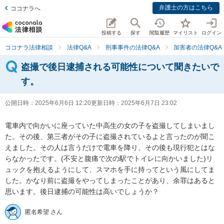
弁護士の方はこちら
ココナラへ
投稿する
探す
閲覧履歴
マイリスト
ログイン
ココナラ法律相談
法律Q&A
刑事事件の法律Q&A
加害者の法律Q&A
盗撮で後日逮捕される可能性について聞きたいで
す。
公開日時：
2025年6月6日 12:20
更新日時：
2025年6月7日 23:02
電車内で向かいに座っていた中高生の女の子を盗撮してしまいまし
た。その後、第三者がその子に盗撮されているよと言ったのが聞こ
えました。その人は言うだけで電車を降り、その後も現行犯とはな
らなかったです。(不安と腹痛で次の駅でトイレに向かいました)リ
ュックを抱えるようにして、スマホを手に持ってという風にしてま
した。かなり前に盗撮をやってしまったことがあり、余罪はあると
思います。後日逮捕の可能性は高いでしょうか？
匿名希望 さん