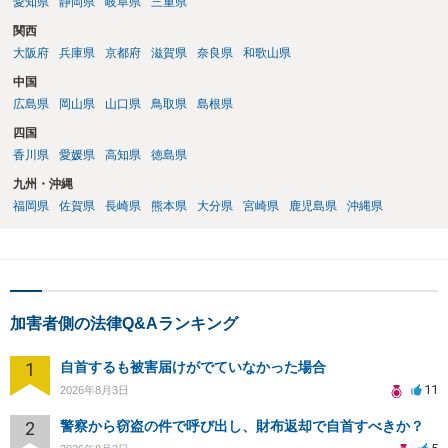
愛知県
静岡県
岐阜県
三重県
関西
大阪府
兵庫県
京都府
滋賀県
奈良県
和歌山県
中国
広島県
岡山県
山口県
鳥取県
島根県
四国
香川県
愛媛県
高知県
徳島県
九州・沖縄
福岡県
佐賀県
長崎県
熊本県
大分県
宮崎県
鹿児島県
沖縄県
加害者側の法律Q&Aランキング
1
自首するも被害届けがでていなかった場合
11
2026年8月3日
2
警察から窃盗の件で呼び出し、財布返却で自首すべきか？