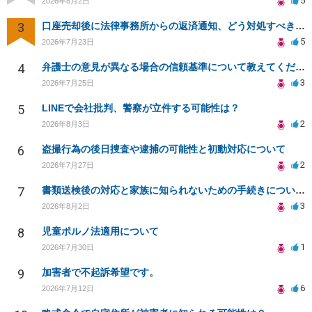
5
2026年8月2日
3
口座売却後に法律事務所からの返済通知、どう対処すべきか？
5
2026年7月23日
4
弁護士の意見が異なる場合の信頼基準について教えてください
3
2026年7月25日
5
LINEで会社批判、警察が立件する可能性は？
2
2026年8月3日
6
盗撮行為の後日捜査や逮捕の可能性と初動対応について
2
2026年7月27日
7
書類送検後の対応と家族に知られないための手続きについて相談
3
2026年8月2日
8
児童ポルノ法適用について
1
2026年7月30日
9
加害者で不起訴希望です。
6
2026年7月12日