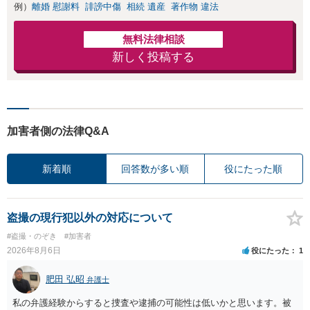
例）
離婚 慰謝料
誹謗中傷
相続 遺産
著作物 違法
無料法律相談
新しく投稿する
加害者側の法律Q&A
新着順
回答数が多い順
役にたった順
盗撮の現行犯以外の対応について
#盗撮・のぞき
#加害者
2026年8月6日
役にたった
1
肥田 弘昭
弁護士
私の弁護経験からすると捜査や逮捕の可能性は低いかと思います。被