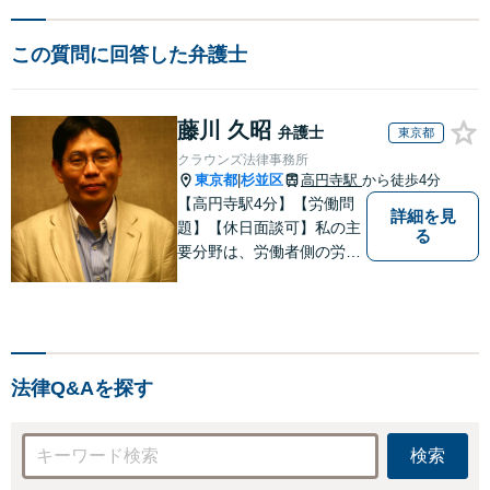
この質問に回答した弁護士
藤川 久昭
弁護士
東京都
クラウンズ法律事務所
東京都
杉並区
高円寺駅
から徒歩4分
|
【高円寺駅4分】【労働問
詳細を見
題】【休日面談可】私の主
る
要分野は、労働者側の労働
事件、企業法務（顧問先約
４０社）、破産・再生・任
意整理です。相談件数、訴
訟案件、交渉案件を数多く
担当しています。依頼人さ
法律Q&Aを探す
まにとって、最大限の効用
を得られるように頑張って
います。
検索