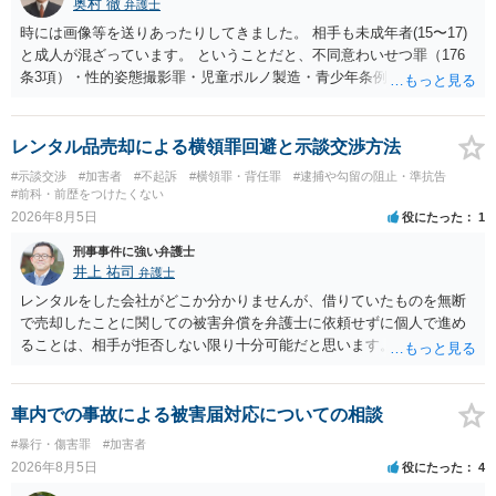
奥村 徹
弁護士
時には画像等を送りあったりしてきました。 相手も未成年者(15〜17)
と成人が混ざっています。 ということだと、不同意わいせつ罪（176
条3項）・性的姿態撮影罪・児童ポルノ製造・青少年条例違反（わいせ
つ行為 児童ポルノ要求）などが検討されます。 重い罪もあるの
で、警察にバレれば、それなりの捜査を受けるでしょう。
レンタル品売却による横領罪回避と示談交渉方法
#示談交渉
#加害者
#不起訴
#横領罪・背任罪
#逮捕や勾留の阻止・準抗告
#前科・前歴をつけたくない
2026年8月5日
役にたった
1
刑事事件に強い弁護士
井上 祐司
弁護士
レンタルをした会社がどこか分かりませんが、借りていたものを無断
で売却したことに関しての被害弁償を弁護士に依頼せずに個人で進め
ることは、相手が拒否しない限り十分可能だと思います。 見積を出し
てもらって、それが妥当か（正規品の市場価格と大きく齟齬がない
か）、弁護士に法律相談において助言をもらえば足りるでしょう。
車内での事故による被害届対応についての相談
#暴行・傷害罪
#加害者
2026年8月5日
役にたった
4