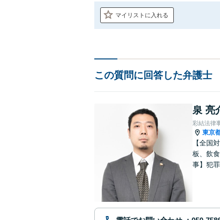
マイリストに入れる
この質問に回答した弁護士
泉 亮
彩結法律
東京
【全国対
板、飲食
事】犯罪
ポート【