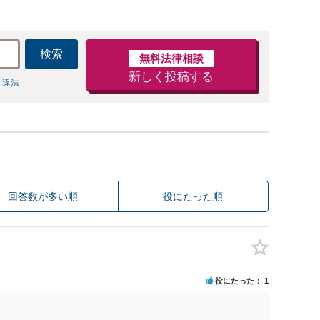
検索
無料法律相談
新しく投稿する
 違法
回答数が多い順
役にたった順
役にたった
1