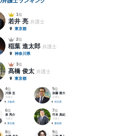
の弁護士ランキング
1
位
若井 亮
弁護士
東京都
2
位
稲葉 進太郎
弁護士
神奈川県
3
位
髙橋 俊太
弁護士
東京都
4
5
位
位
川添 圭
加藤 善大
弁護士
弁護士
大阪府
埼玉県
6
7
位
位
泉 亮介
竹本 真紀
弁護士
弁護士
東京都
愛知県
8
9
位
位