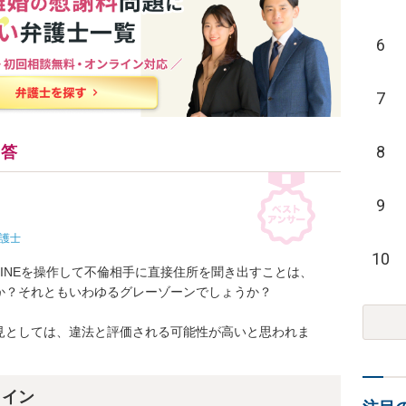
6
7
8
回答
9
護士
10
INEを操作して不倫相手に直接住所を聞き出すことは、

？それともいわゆるグレーゾーンでしょうか？

見としては、違法と評価される可能性が高いと思われま
ライン