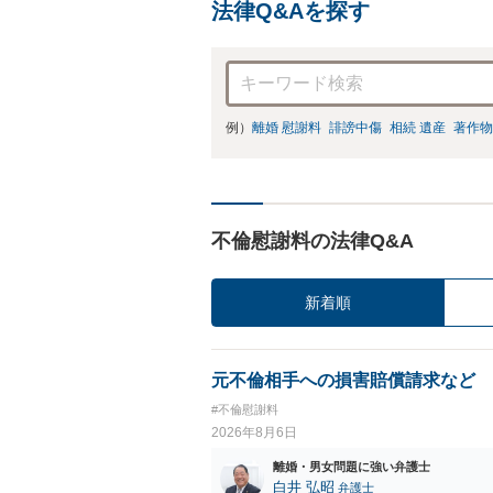
法律Q&Aを探す
例）
離婚 慰謝料
誹謗中傷
相続 遺産
著作物
不倫慰謝料の法律Q&A
新着順
元不倫相手への損害賠償請求など
#不倫慰謝料
2026年8月6日
離婚・男女問題に強い弁護士
白井 弘昭
弁護士