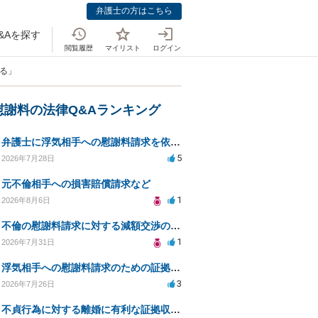
弁護士の方はこちら
&Aを探す
閲覧履歴
マイリスト
ログイン
べる」
慰謝料の法律Q&Aランキング
弁護士に浮気相手への慰謝料請求を依頼する費用相場は？
5
2026年7月28日
元不倫相手への損害賠償請求など
1
2026年8月6日
不倫の慰謝料請求に対する減額交渉の可能性と対策
1
2026年7月31日
浮気相手への慰謝料請求のための証拠集めと探偵選び
3
2026年7月26日
不貞行為に対する離婚に有利な証拠収集方法と法的手続きについて