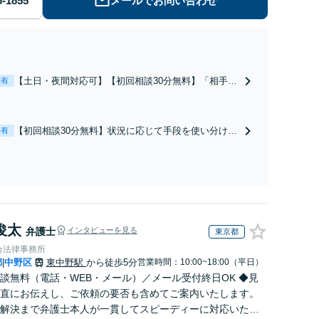
メールでお問い合わせ
【土日・夜間対応可】【初回相談30分無料】「相手方
表有
から書面を提示されたら、サインする前にご相談を」
経験豊富な弁護士が全力で交渉にあたります！相手方
と直接話す精神的負担を軽減「弁護士の交渉で慰謝料
【初回相談30分無料】状況に応じて手段を使い分け、
表有
金額アップ／減額交渉も対応可」【完全個室対応】
適切な方法で投稿の削除・発信者情報開示請求をおこ
ないます「企業やお店の風評被害対策／売り上げ低下
防止のために尽力」加害者側の対応可：開示請求の意
見照会が来たときの対処法、被害者との示談交渉
俊太
弁護士
インタビューを見る
東京都
合法律事務所
都
中野区
東中野駅
から徒歩5分
営業時間：10:00~18:00（平日）
|
談無料（電話・WEB・メール）／メール受付終日OK ◆見
直にお伝えし、ご依頼の要否も含めてご案内いたします。
解決まで弁護士本人が一貫してスピーディーに対応いたし