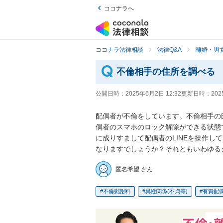
ココナラへ
ココナラ法律相談
法律Q&A
離婚・男
不倫相手の住所を調べる
公開日時：
2025年6月2日 12:32
更新日時：
202
配偶者が不倫をしています。不倫相手の
偶者のスマホのロック解除ができる状態で
に成りすまして配偶者のLINEを操作し
なりますでしょうか？それともいわゆる
匿名希望 さん
不倫慰謝料
異性関係(不貞等)
有責配