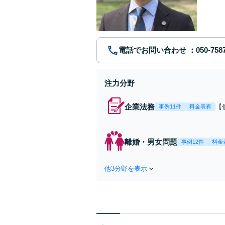
ます。 
電話でお問い合わせ
注力分野
企業法務
【
事例11件
料金表有
応
決
を
離婚・男女問題
事例12件
料金
件
他3分野を表示