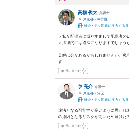
髙橋 俊太
弁護士
東京都
>
中野区
離婚・男女問題に注力する弁
＞私が配偶者に成りすまして配偶者のL
＞法律的には違法になりますでしょうか
見解は分かれるかもしれませんが、私
す。
役に立った
2
泉 亮介
弁護士
東京都
>
港区
離婚・男女問題に注力する弁
違法となる可能性が高いように思われ
の原因となるリスクが高いため避けた
役に立った
2