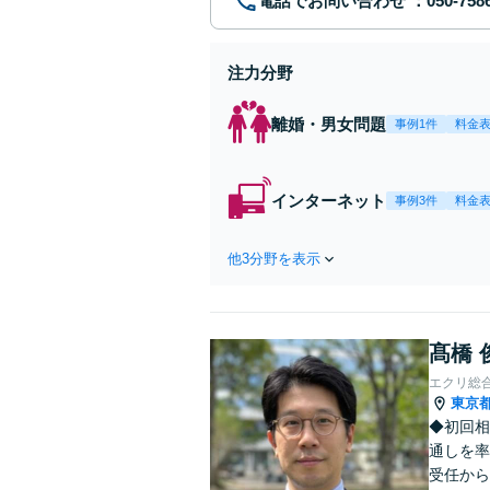
電話でお問い合わせ
注力分野
離婚・男女問題
事例1件
料金
インターネット
事例3件
料金
他3分野を表示
髙橋 
エクリ総
東京
◆初回相
通しを率
受任から