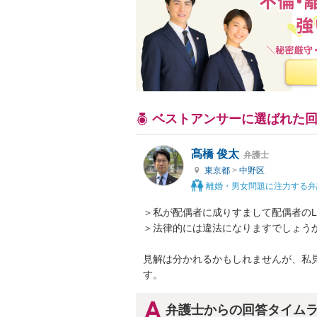
ベストアンサーに選ばれた
髙橋 俊太
弁護士
東京都
>
中野区
離婚・男女問題に注力する弁
＞私が配偶者に成りすまして配偶者のL
＞法律的には違法になりますでしょうか
見解は分かれるかもしれませんが、私
す。
弁護士からの回答タイム