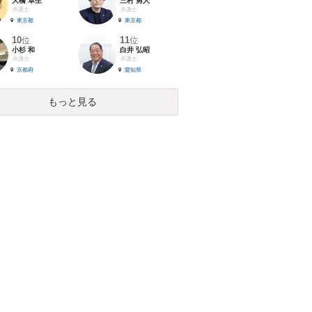
大橋 卓生
三村 勇人
弁護士
弁護士
東京都
東京都
10
11
位
位
小杉 和
白井 弘昭
弁護士
弁護士
京都府
愛知県
もっと見る