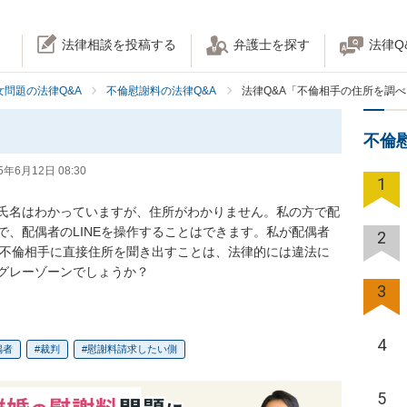
法律相談を投稿する
弁護士を探す
法律Q
女問題の法律Q&A
不倫慰謝料の法律Q&A
法律Q&A「不倫相手の住所を調
不倫
5年6月12日 08:30
1
氏名はわかっていますが、住所がわかりません。私の方で配
、配偶者のLINEを操作することはできます。私が配偶者
2
て不倫相手に直接住所を聞き出すことは、法律的には違法に
グレーゾーンでしょうか？
3
4
偶者
裁判
慰謝料請求したい側
5