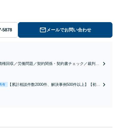
◆累計相談2000件以上・解決実績500件以上
メールでお問い合わせ
債権回収／労働問題／契約関係・契約書チェック／裁判対
】取引先とのトラブル・会社内のトラブルなど、事後の解
だけでなく予防法務までワンストップで対応！顧問弁護士
お探しの方もご相談ください！【顧問経験豊富】【個別案
【累計相談件数2000件、解決事例500件以上】【初回
表有
も対応OK】
相談（電話・WEB）無料】「オーダーメイドの解決
策を提示」依頼者様の話を丁寧にうかがい、どんな
不安があるのか、何を解決したいのかを正確に読み
取ります。【東京都在住以外の方も対応】