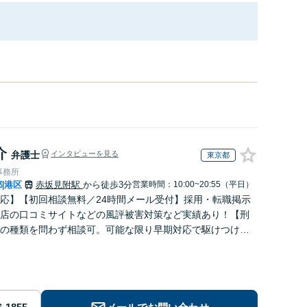
介
弁護士
インタビューを見る
東京都
事務所
都
港区
赤坂見附駅
から徒歩3分
営業時間：10:00~20:55（平日）
|
応】【初回相談無料／24時間メール受付】採用・転職掲示
店の口コミサイトなどの風評被害対策など実績あり！【刑
の種類を問わず相談可。可能な限り早期対応で駆けつけサ
労働】不当解雇・残業代請求はおまかせください