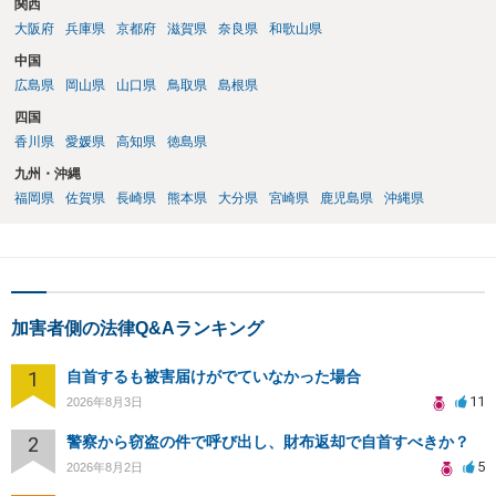
関西
大阪府
兵庫県
京都府
滋賀県
奈良県
和歌山県
中国
広島県
岡山県
山口県
鳥取県
島根県
四国
香川県
愛媛県
高知県
徳島県
九州・沖縄
福岡県
佐賀県
長崎県
熊本県
大分県
宮崎県
鹿児島県
沖縄県
加害者側の法律Q&Aランキング
1
自首するも被害届けがでていなかった場合
11
2026年8月3日
2
警察から窃盗の件で呼び出し、財布返却で自首すべきか？
5
2026年8月2日