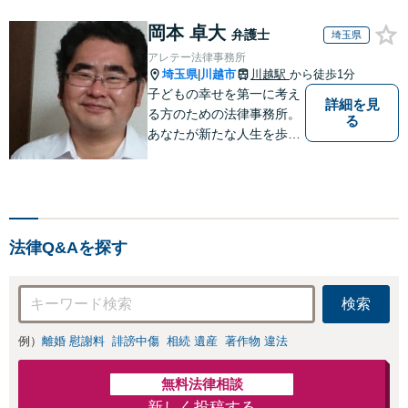
岡本 卓大
弁護士
埼玉県
アレテー法律事務所
埼玉県
川越市
川越駅
から徒歩1分
|
子どもの幸せを第一に考え
詳細を見
る方のための法律事務所。
る
あなたが新たな人生を歩み
出すためのサポートを。
法律Q&Aを探す
検索
例）
離婚 慰謝料
誹謗中傷
相続 遺産
著作物 違法
無料法律相談
新しく投稿する