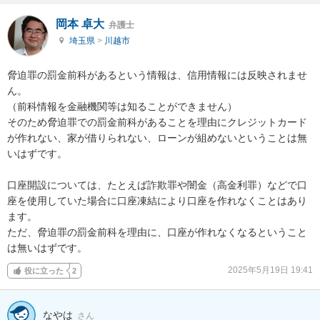
岡本 卓大
弁護士
埼玉県
>
川越市
脅迫罪の罰金前科があるという情報は、信用情報には反映されませ
ん。

（前科情報を金融機関等は知ることができません）

そのため脅迫罪での罰金前科があることを理由にクレジットカード
が作れない、家が借りられない、ローンが組めないということは無
いはずです。

口座開設については、たとえば詐欺罪や闇金（高金利罪）などで口
座を使用していた場合に口座凍結により口座を作れなくことはあり
ます。

ただ、脅迫罪の罰金前科を理由に、口座が作れなくなるということ
は無いはずです。
2025年5月19日 19:41
役に立った
2
なやは
さん