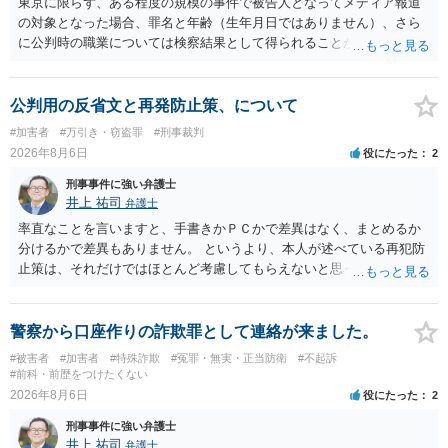
東京に限らず、ある程度の規模の事件で被告人となってメディア報道
の対象となった場合、罪名と年齢（生年月日ではありません）、さら
に公判時の職業については検察結果として得られることが通常です。
公判用の反省文と再発防止策、について
#加害者
#万引き・窃盗罪
#刑事裁判
2026年8月6日
役にたった
2
刑事事件に強い弁護士
井上 祐司
弁護士
率直なことを言いますと、手書きかＰＣかで差異はなく、まとめるか
分けるかで差異もありません。 というより、本人が述べている再犯防
止策は、それだけではほとんど考慮してもらえないと思った方が良い
です。 提出するのであれば、 ・具体的に自身が受けているプログラム
やカウンセリング・治療の内容 ・利用している再犯防止策（例えば保
護観察所と連携した職業支援の内容や具体的な就労・監督状況） ・監
警察から口座作りの詐欺罪として連絡が来ました。
督者の証言 など、証拠で担保された客観性と実現可能性があるもので
#被害者
#加害者
#特殊詐欺
#冤罪・無実・正当防衛
#不起訴
なければあまり意味がありません。 もともと執行猶予が狙える事案で
#前科・前歴をつけたくない
あれば本人の反省の言葉だけで十分であり、実刑となるか微妙な事案
2026年8月6日
役にたった
2
では、本人が再発防止策をいくら述べてもほとんど効果は望めないと
刑事事件に強い弁護士
いうのが実感です。
井上 祐司
弁護士