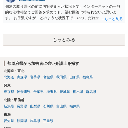
個別の取り調べの前に切羽詰まった状況下で、インターネットの一般
的な法律相談でご回答を求めても、望む回答は得られないと思いま
す。 お手数ですが、どのような状況下で、いつ、だれからどのような
経緯で口座の提供を頼まれ開設したか、それによる詐欺等の収益がど
の程度だと聞いているのかということについて、お近くで詳細な法律
相談を受けられたうえで対処方法を探された方がよいと思われます。
もっとみる
一般論でいえば、任意取り調べの場合、ＩＣレコーダーを持参して取
り調べ内容を録音することは必須だと考えます。
都道府県から加害者に強い弁護士を探す
北海道・東北
北海道
青森県
岩手県
宮城県
秋田県
山形県
福島県
関東
東京都
神奈川県
千葉県
埼玉県
茨城県
栃木県
群馬県
北陸・甲信越
新潟県
長野県
山梨県
石川県
富山県
福井県
東海
愛知県
静岡県
岐阜県
三重県