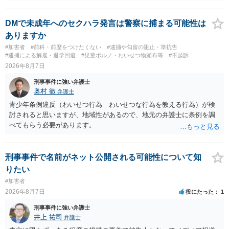
も事実です。それが仮に、私が気がついていない防犯カメラに写って
いた場合、故意だと判定されやすいのでしょうか？ お伺いする限り、
故意があると判断されることは無いかと思います。 ②逮捕、呼び出し
DMで未成年へのセクハラ発言は警察に捕まる可能性は
の可能性 この行為により、痴漢やその他の犯罪を犯したとして、逮
ありますか
捕、呼び出しされる可能性はどれほどでしょうか？ 誤って当たってし
#加害者
#前科・前歴をつけたくない
#逮捕や勾留の阻止・準抗告
まっただけであり、さらにその場で女性等のアクションが無かったこ
#逮捕による解雇・退学回避
#児童ポルノ・わいせつ物頒布等
#不起訴
とからすると、この後に呼び出される可能性は極めて低いと思いま
2026年8月7日
す。 ③逮捕呼び出しまでの期間 大体どれほどの期間逮捕呼び出しの可
刑事事件に強い弁護士
能性があると考えれば良いのでしょうか？ 逮捕や呼び出しの可能性は
奥村 徹
弁護士
極めて低いと思います。 連絡が来ることはないでしょう。
青少年条例違反（わいせつ行為 わいせつな行為を教える行為）が検
討されると思いますが、地域性があるので、地元の弁護士に条例を調
べてもらう必要があります。
刑事事件で名前がネット公開される可能性について知
りたい
#加害者
2026年8月7日
役にたった
1
刑事事件に強い弁護士
井上 祐司
弁護士