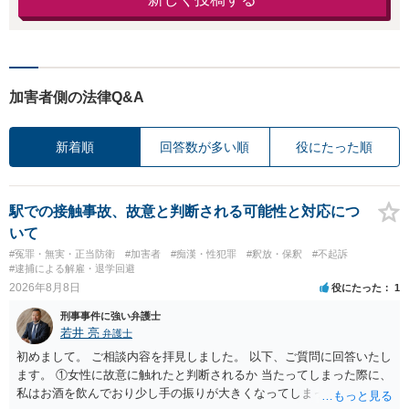
加害者側の法律Q&A
新着順
回答数が多い順
役にたった順
駅での接触事故、故意と判断される可能性と対応につ
いて
#冤罪・無実・正当防衛
#加害者
#痴漢・性犯罪
#釈放・保釈
#不起訴
#逮捕による解雇・退学回避
2026年8月8日
役にたった
1
刑事事件に強い弁護士
若井 亮
弁護士
初めまして。 ご相談内容を拝見しました。 以下、ご質問に回答いたし
ます。 ①女性に故意に触れたと判断されるか 当たってしまった際に、
私はお酒を飲んでおり少し手の振りが大きくなってしまっていたこと