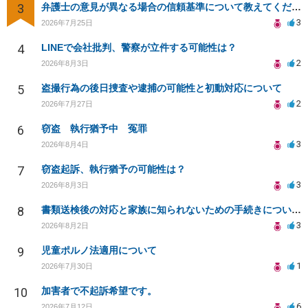
3
弁護士の意見が異なる場合の信頼基準について教えてください
3
2026年7月25日
4
LINEで会社批判、警察が立件する可能性は？
2
2026年8月3日
5
盗撮行為の後日捜査や逮捕の可能性と初動対応について
2
2026年7月27日
6
窃盗 執行猶予中 冤罪
3
2026年8月4日
7
窃盗起訴、執行猶予の可能性は？
3
2026年8月3日
8
書類送検後の対応と家族に知られないための手続きについて相談
3
2026年8月2日
9
児童ポルノ法適用について
1
2026年7月30日
10
加害者で不起訴希望です。
6
2026年7月12日