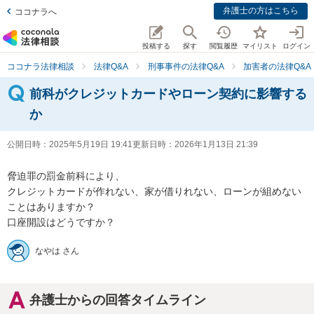
弁護士の方はこちら
ココナラへ
投稿する
探す
閲覧履歴
マイリスト
ログイン
ココナラ法律相談
法律Q&A
刑事事件の法律Q&A
加害者の法律Q&A
前科がクレジットカードやローン契約に影響する
か
公開日時：
2025年5月19日 19:41
更新日時：
2026年1月13日 21:39
脅迫罪の罰金前科により、

クレジットカードが作れない、家が借りれない、ローンが組めない
ことはありますか？

口座開設はどうですか？
なやは さん
弁護士からの回答タイムライン