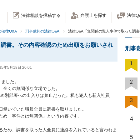
法律相談を投稿する
弁護士を探す
法律Q
法律Q&A
刑事裁判の法律Q&A
法律Q&A「無関係の殺人事件で取った調
た調書。その内容確認のため出頭をお願いされ
刑事
1
25年5月18日 20:01
2
ました。

、全くの無関係な立場でした。

ため別部署への出入りは禁止だった。私も犯人も新入社員
3


日働いていた職員全員に調書を取りました。

ため「事件とは無関係」という内容です。

4
るため、調書を取った人全員に連絡を入れていると言われま
5