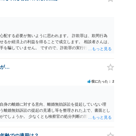
心配する必要が無いように思われます。 詐欺罪は、欺罔行為
せるか経済上の利益を得ることで成立します。 相談者さんは、
手を騙していません。 ですので、詐欺罪の実行行為性が無く罪
手が真実を話せば警察も取り合わないと思いますが、虚偽の内容
ん。 ただし、捜査において、真実を説明すれば、「ちゃんと返
われます。 また、返せるお金が無いのであれば、返せないのは
が…
ことを相手に告げていくのみでしょう。 以上、ご参考まで。
役にたった
2
自身の離婚に対する意向、離婚無効訴訟を提起していない理
う離婚無効訴訟の提起の見通し等を整理された上で、書面とし
がでしょうか。 少なくとも検察官の処分判断の際、相談者さん
れる様に思われます。 より詳細についてお聞きになりたい場
ださい
年齢での適用は？