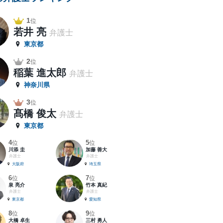
1
位
若井 亮
弁護士
東京都
2
位
稲葉 進太郎
弁護士
神奈川県
3
位
髙橋 俊太
弁護士
東京都
4
5
位
位
川添 圭
加藤 善大
弁護士
弁護士
大阪府
埼玉県
6
7
位
位
泉 亮介
竹本 真紀
弁護士
弁護士
東京都
愛知県
8
9
位
位
大橋 卓生
三村 勇人