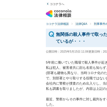
ココナラへ
ココナラ法律相談
法律Q&A
刑事事件の
無関係の殺人事件で取っ
ているが・・・
公開日時：
2025年5月15日 11:06
更新日時：
20
5年前に働いていた職場で殺人事件が起き
私は犯人、被害者共に顔も名前も知らず
(部署も建物も異なり、当時コロナ化の
で、別部署とやり取りする役職ではない)
会社内に警察が捜査のため出入りし、当
私も調書を取りましたが、内容は上記の
最近、警察からその事件に対し裁判をす
した。
