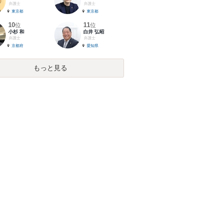
弁護士
弁護士
東京都
東京都
10
11
位
位
小杉 和
白井 弘昭
弁護士
弁護士
京都府
愛知県
もっと見る