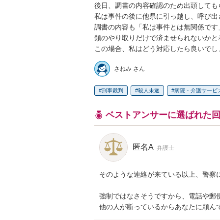
後日、調書の内容確認のため出頭しても
私は事件の後に他県に引っ越し、呼び出
調書の内容も「私は事件とは無関係です
類のやり取りだけで済ませられないかと考
この場合、私はどう対応したら良いでし
さねみ さん
刑事裁判
殺人未遂
病院・介護サービ
ベストアンサーに選ばれた
匿名A
弁護士
そのような連絡が来ている以上、警察に
強制ではなさそうですから、電話や郵
他の人が断っているからあなたに頼ん