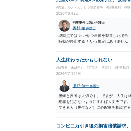
#児童ポルノ・わいせつ物頒布等
#刑事裁判
#前
2026年8月2日
刑事事件に強い弁護士
奥村 徹
弁護士
現時点では わいせつ画像を製造した場合
時効が停止する という規定はありません
人生終わったかもしれない
#加害者（未成年）
#万引き・窃盗罪
#刑事裁判
2026年7月22日
瀬戸 伸一
弁護士
後悔と反省は大切です。 ですが、人生は
犯罪を犯さないようにすれば大丈夫です。
できる人（先生など）に心配事を相談する
コンビニ万引き後の損害賠償請求、