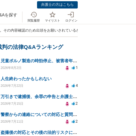
弁護士の方はこちら
&Aを探す
閲覧履歴
マイリスト
ログイン
書。その内容確認のため出頭をお願いされているが・・・」
裁判の法律Q&Aランキング
児童ポルノ製造の時効停止、被害者年齢での適用は？
1
2026年8月2日
人生終わったかもしれない
4
2026年7月22日
万引きで逮捕後、余罪の申告と弁護士相談のタイミングは？
2
2026年7月15日
警察からの連絡についての対応と質問の意図
2
2026年7月11日
盗撮後の対応とその後の法的リスクについての相談