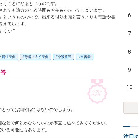
らうことになるというのです。

されても遠方のため時間もお金もかかってしまいます。

6
」というものなので、出来る限り出頭と言うよりも電話や書
えています。

ょうか？
7
8
ス提供者側
患者・入所者側
介護施設
被害者
9
回答
10
とっては無関係ではないのでしょう。

便などで何とかならないのか率直に述べてみてください。

でいる可能性もあります。
注目