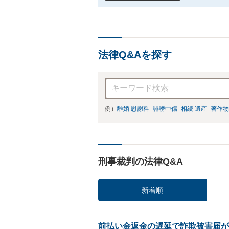
法律Q&Aを探す
例）
離婚 慰謝料
誹謗中傷
相続 遺産
著作物
刑事裁判の法律Q&A
新着順
前払い金返金の遅延で詐欺被害届が