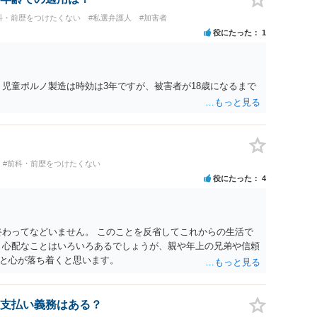
科・前歴をつけたくない
#私選弁護人
#加害者
役にたった
1
、児童ポルノ製造は時効は3年ですが、被害者が18歳になるまで
#前科・前歴をつけたくない
役にたった
4
終わってなどいません。 このことを反省してこれからの生活で
 心配なことはいろいろあるでしょうが、親や年上の兄弟や信頼
と心が落ち着くと思います。
支払い義務はある？