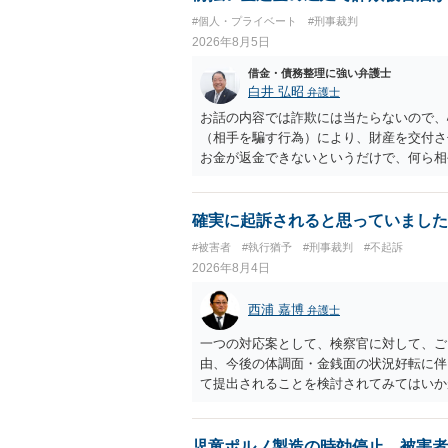
#個人・プライベート
#刑事裁判
2026年8月5日
借金・債務整理に強い弁護士
白井 弘昭
弁護士
お話の内容では詐欺には当たらないので、
（相手を騙す行為）により、財産を交付さ
お金が返金できないというだけで、何ら相
に問うことはできません。 おそらく、相
を述べた場合は、捜査はあるかもしれませ
しなさいよ」程度の注意で済むことだと思
確実に起訴されると思っていました
致し方ありません。真摯に分割して支払う
#被害者
#執行猶予
#刑事裁判
#不起訴
2026年8月4日
西浦 嘉博
弁護士
一つの対応案として、検察官に対して、ご
由、今後の体調面・金銭面の状況好転に伴
て提出されることを検討されてみてはいか
の意向を示す証拠の一つとして位置づけら
合、最寄りの法律事務所での相談を検討く
児童ポルノ製造の時効停止、被害者