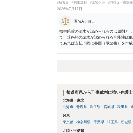
#加害者
#刑事裁判
#示談交渉
#万引き・窃盗罪
2026年7月17日
匿名A
弁護士
損害賠償の請求が認められるのは原則とし
て、迷惑料の請求が認められる可能性は低
であれば支払う際に書面（示談書）を作成
としても、受け取っていないと言われてし
都道府県から刑事裁判に強い弁護士
北海道・東北
北海道
青森県
岩手県
宮城県
秋田県
関東
東京都
神奈川県
千葉県
埼玉県
茨城県
北陸・甲信越