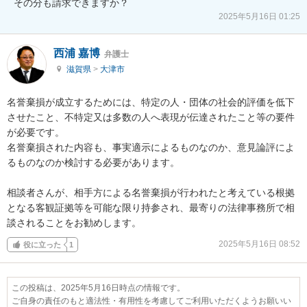
その分も請求できますか？
2025年5月16日 01:25
西浦 嘉博
弁護士
滋賀県
>
大津市
名誉棄損が成立するためには、特定の人・団体の社会的評価を低下
させたこと、不特定又は多数の人へ表現が伝達されたこと等の要件
が必要です。

名誉棄損された内容も、事実適示によるものなのか、意見論評によ
るものなのか検討する必要があります。

相談者さんが、相手方による名誉棄損が行われたと考えている根拠
となる客観証拠等を可能な限り持参され、最寄りの法律事務所で相
談されることをお勧めします。
2025年5月16日 08:52
役に立った
1
この投稿は、2025年5月16日時点の情報です。
ご自身の責任のもと適法性・有用性を考慮してご利用いただくようお願いい