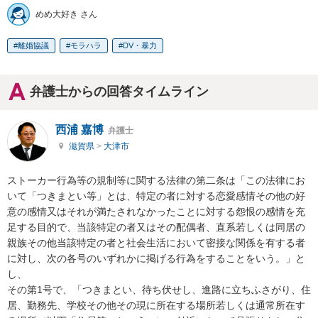
めめ大好き さん
離婚協議
モラハラ
DV・暴力
弁護士からの回答タイムライン
西浦 嘉博
弁護士
滋賀県
>
大津市
ストーカー行為等の規制等に関する法律の第二条は「この法律にお
いて「つきまとい等」とは、特定の者に対する恋愛感情その他の好
意の感情又はそれが満たされなかったことに対する怨恨の感情を充
足する目的で、当該特定の者又はその配偶者、直系若しくは同居の
親族その他当該特定の者と社会生活において密接な関係を有する者
に対し、次の各号のいずれかに掲げる行為をすることをいう。」と
し、

その第1号で、「つきまとい、待ち伏せし、進路に立ちふさがり、住
居、勤務先、学校その他その現に所在する場所若しくは通常所在す