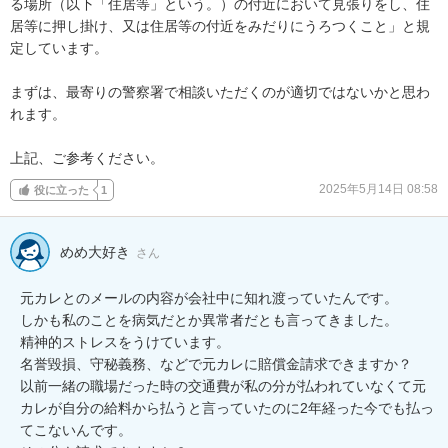
る場所（以下「住居等」という。）の付近において見張りをし、住
居等に押し掛け、又は住居等の付近をみだりにうろつくこと」と規
定しています。

まずは、最寄りの警察署で相談いただくのが適切ではないかと思わ
れます。

上記、ご参考ください。
2025年5月14日 08:58
役に立った
1
めめ大好き
さん
元カレとのメールの内容が会社中に知れ渡っていたんです。

しかも私のことを病気だとか異常者だとも言ってきました。

精神的ストレスをうけています。

名誉毀損、守秘義務、などで元カレに賠償金請求できますか？

以前一緒の職場だった時の交通費が私の分が払われていなくて元
カレが自分の給料から払うと言っていたのに2年経った今でも払っ
てこないんです。
