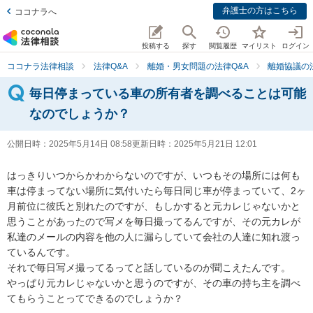
弁護士の方はこちら
ココナラへ
投稿する
探す
閲覧履歴
マイリスト
ログイン
ココナラ法律相談
法律Q&A
離婚・男女問題の法律Q&A
離婚協議の
毎日停まっている車の所有者を調べることは可能
なのでしょうか？
公開日時：
2025年5月14日 08:58
更新日時：
2025年5月21日 12:01
はっきりいつからかわからないのですが、いつもその場所には何も
車は停まってない場所に気付いたら毎日同じ車が停まっていて、2ヶ
月前位に彼氏と別れたのですが、もしかすると元カレじゃないかと
思うことがあったので写メを毎日撮ってるんですが、その元カレが
私達のメールの内容を他の人に漏らしていて会社の人達に知れ渡っ
ているんです。

それで毎日写メ撮ってるってと話しているのが聞こえたんです。

やっぱり元カレじゃないかと思うのですが、その車の持ち主を調べ
てもらうことってできるのでしょうか？