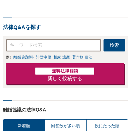
上栄町駅から徒歩4分、大
津赤十字病院の前になりま
す。 【滋賀県２位 弁護士
ドットコムランキング（20
法律Q&Aを探す
24年7月-2026年7月現
在）】
検索
例）
離婚 慰謝料
誹謗中傷
相続 遺産
著作物 違法
無料法律相談
新しく投稿する
離婚協議の法律Q&A
新着順
回答数が多い順
役にたった順