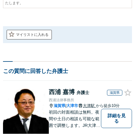
たします。
マイリストに入れる
この質問に回答した弁護士
西浦 嘉博
弁護士
滋賀県
西浦法律事務所
滋賀県
大津市
大津駅
から徒歩10分
|
初回の対面相談は無料。夜
詳細を見
間や土日の相談も可能な範
る
囲で調整します。JR大津駅
から徒歩10分、京阪大津線