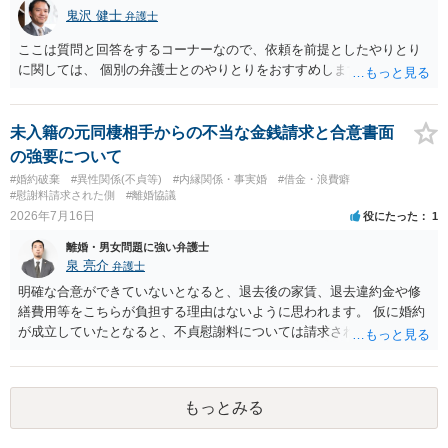
鬼沢 健士
弁護士
ここは質問と回答をするコーナーなので、依頼を前提としたやりとり
に関しては、 個別の弁護士とのやりとりをおすすめします。
未入籍の元同棲相手からの不当な金銭請求と合意書面
の強要について
#婚約破棄
#異性関係(不貞等)
#内縁関係・事実婚
#借金・浪費癖
#慰謝料請求された側
#離婚協議
2026年7月16日
役にたった
1
離婚・男女問題に強い弁護士
泉 亮介
弁護士
明確な合意ができていないとなると、退去後の家賃、退去違約金や修
繕費用等をこちらが負担する理由はないように思われます。 仮に婚約
が成立していたとなると、不貞慰謝料については請求される可能性が
あるため検討しておく必要があるでしょう。 弁護士を立てる予定であ
れば早めに弁護士に相談し、弁護士から回答をさせると良いでしょ
う。
もっとみる