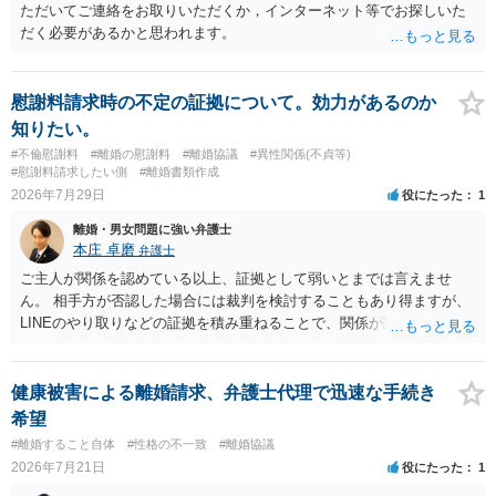
ただいてご連絡をお取りいただくか，インターネット等でお探しいた
だく必要があるかと思われます。
慰謝料請求時の不定の証拠について。効力があるのか
知りたい。
#不倫慰謝料
#離婚の慰謝料
#離婚協議
#異性関係(不貞等)
#慰謝料請求したい側
#離婚書類作成
2026年7月29日
役にたった
1
離婚・男女問題に強い弁護士
本庄 卓磨
弁護士
ご主人が関係を認めている以上、証拠として弱いとまでは言えませ
ん。 相手方が否認した場合には裁判を検討することもあり得ますが、
LINEのやり取りなどの証拠を積み重ねることで、関係が認定される余
地は十分にあります。 ただし、手元の証拠でどこまで認定できるかは
個別の事情によりますので、お早めに弁護士に相談されることをおす
すめします。
健康被害による離婚請求、弁護士代理で迅速な手続き
希望
#離婚すること自体
#性格の不一致
#離婚協議
2026年7月21日
役にたった
1