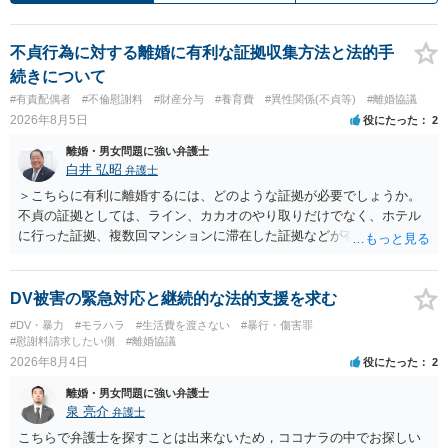
不貞行為に対する離婚に有利な証拠収集方法と法的手
続きについて
#有責配偶者
#不倫慰謝料
#財産分与
#養育費
#異性関係(不貞等)
#離婚協議
2026年8月5日
役にたった
2
離婚・男女問題に強い弁護士
白井 弘昭
弁護士
＞こちらに有利に離婚するには、どのような証拠が必要でしょうか。
不貞の証拠としては、ライン、カカオのやり取りだけでなく、ホテル
に行った証拠、複数回マンションに滞在した証拠などが有効です。 不
貞の証拠があれば、離婚をさらに有利に進める（離婚したい時期に離
婚する、慰謝料をとるなど）ことができると思われます。 ただし、不
貞発覚後、長期間同居を続けると、不貞を許したとの評価につながる
DV被害の緊急対応と継続的な法的支援を求む
場合がありますので、ご注意ください。 以上、ご参考まで。
#DV・暴力
#モラハラ
#生活費を渡さない
#暴行・傷害罪
#慰謝料請求したい側
#離婚協議
2026年8月4日
役にたった
2
離婚・男女問題に強い弁護士
泉 亮介
弁護士
こちらで弁護士を探すことは出来ないため，ココナラの中でお探しい