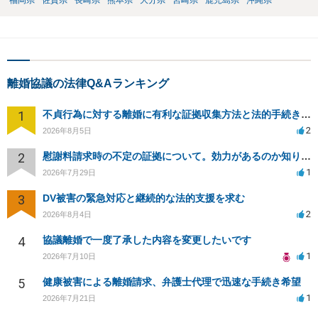
福岡県
佐賀県
長崎県
熊本県
大分県
宮崎県
鹿児島県
沖縄県
離婚協議の法律Q&Aランキング
1
不貞行為に対する離婚に有利な証拠収集方法と法的手続きについて
2
2026年8月5日
2
慰謝料請求時の不定の証拠について。効力があるのか知りたい。
1
2026年7月29日
3
DV被害の緊急対応と継続的な法的支援を求む
2
2026年8月4日
4
協議離婚で一度了承した内容を変更したいです
1
2026年7月10日
5
健康被害による離婚請求、弁護士代理で迅速な手続き希望
1
2026年7月21日