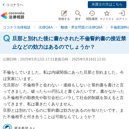
弁護士の方はこちら
ココナラへ
投稿する
探す
閲覧履歴
マイリスト
ログイン
ココナラ法律相談
法律Q&A
離婚・男女問題の法律Q&A
不倫慰謝料
旦那と別れた後に書かされた不倫誓約書の接近禁
止などの効力はあるのでしょうか？
公開日時：
2025年5月12日 17:21
更新日時：
2025年5月16日 12:01
不倫をしていました。私は内縁関係にあった旦那と別れました。今
は実家にいます。

元旦那が　不倫相手と会わない・連絡もしないと誓約書を書けと言
ってきました。破ったら○○円払えと書くみたいです。書かなかった
ら不倫相手の勤務先や取引会社にバラして社会的制裁を加えると言
ってきます。私は書きたくありません。

旦那とは別れているのに誓約書は効力があるのか知りたいです。ま
た不倫相手と付き合うことは可能なんでしょうか？
匿名希望 さん