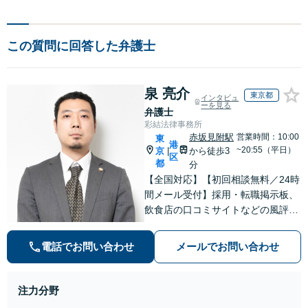
この質問に回答した弁護士
泉 亮介
東京都
インタビュ
ーを見る
弁護士
彩結法律事務所
赤坂見附駅
営業時間：10:00
東
港
~20:55（平日）
京
から徒歩3
|
区
都
分
【全国対応】【初回相談無料／24時
間メール受付】採用・転職掲示板、
飲食店の口コミサイトなどの風評被
害対策など実績あり！【刑事】犯罪
の種類を問わず相談可。可能な限り
電話でお問い合わせ
メールでお問い合わせ
早期対応で駆けつけサポート【労
働】不当解雇・残業代請求はおまか
せください
注力分野