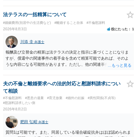
るものです（裏を返せば，証拠で認められる範囲でしか認めていない
の監護実績や今後の生活状況について整理しておくとよいでしょう。
ことを窺わせるものです。）。ですから，慰謝料請求を進めることで
養育費については、離婚後も父母双方がそれぞれの収入に応じて負担
よいと思います。 ただ．慰謝料額については，婚姻破綻に至っていな
法テラスの一括精算について
するのが原則となります。
いとして，この点を考慮されることになるかもしれません。 ②夫との
#婚姻費用(別居中の生活費など)
#離婚すること自体
#不倫慰謝料
今後のことを考えて書いてもらうか否かを検討するのがよいと思いま
2026年8月3日
役にたった
1
す。今ある証拠以上のことを証明（証明力を強めることも含む）でき
るのであれば，前向きに検討を進めるという考え方でもよいでしょ
川添 圭
弁護士
う。慰謝料請求としては証拠として使えることが前提であり，その価
値と夫との関係との均衡のように思います。 ③行政書士に委任をして
報酬及び立替金の精算は法テラスの決定と指示に基づくことになりま
いるのであれば，どのような内容の委任なのか不明ですが，その行政
すが、償還中の関連事件の着手金を含めて精算可能であれば、そのよ
書士との協議になると思います。請求するか，訴訟にするか，その点
うな内容になる可能性があります。ただし、他の関連事件でも相手方
の見極めや，相手方は性交類似行為は認めているのか，それさえも否
から金銭を取得できる場合には個別に考える場合もあります。個別事
定しているのかによって，考え方・進め方は変わってくると思いま
情によって対応が違いますので、法テラスへお尋ねいただいた方が確
す。 ④性交類似行為を認めているにもかかわらず支払を拒否するので
実です。
夫の不倫と離婚要求への法的対応と慰謝料請求につい
あれば，本人（行政書士でも同じだと思います。）への対応ではあま
て相談
り変わらないように思います。減額で折り合えるなら本人様の交渉で
#不倫慰謝料
#悪意の遺棄
#育児放棄
#婚外の妊娠
#異性関係(不貞等)
もよいように思いますが，ゼロかどうかの観点であれば，訴訟に進む
#慰謝料請求したい側
しかなくなるようにも思います。そうしますと，お近くの弁護士に相
2026年8月2日
談して進めることを検討した方がよいようにも思います。
肥田 弘昭
弁護士
質問1は可能です。また、同居している場合破綻抗弁はほぼ認められま