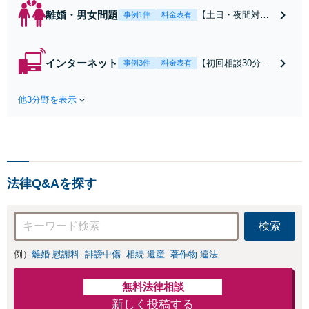
離婚・男女問題
【土日・夜間対応
事例1件
料金表有
可】【初回相談30
分無料】「相手方
から書面を提示さ
インターネット
【初回相談30分無
事例3件
料金表有
れたら、サインす
料】状況に応じて
る前にご相談を」
手段を使い分け、
経験豊富な弁護士
他3分野を表示
適切な方法で投稿
が全力で交渉にあ
の削除・発信者情
たります！相手方
報開示請求をおこ
と直接話す精神的
ないます「企業や
負担を軽減「弁護
お店の風評被害対
士の交渉で慰謝料
策／売り上げ低下
金額アップ／減額
法律Q&Aを探す
防止のために尽
交渉も対応可」
力」加害者側の対
【完全個室対応】
応可：開示請求の
検索
意見照会が来たと
きの対処法、被害
例）
離婚 慰謝料
誹謗中傷
相続 遺産
著作物 違法
者との示談交渉
無料法律相談
新しく投稿する