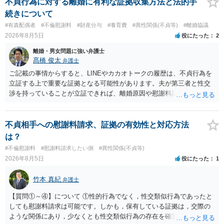
われます。 一度、最寄りの弁護士に相談してみてください。
不貞行為に対する離婚に有利な証拠収集方法と法的手
続きについて
#有責配偶者
#不倫慰謝料
#財産分与
#養育費
#異性関係(不貞等)
#離婚協議
2026年8月5日
役にたった
2
離婚・男女問題に強い弁護士
髙橋 俊太
弁護士
ご記載の事情からすると、LINEやカカオトークの履歴は、不貞行為を
立証する上で重要な証拠となる可能性があります。夫が第三者と性交
渉を持っていることが立証できれば、離婚原因や慰謝料請求を検討す
る上で重要な事情となります。特に、数年間にわたって特定の相手と
性的関係を継続しているのであれば、その期間や回数が分かる資料は
できるだけ保存しておくことをお勧めいたします。 他方、「夫に不貞
不貞相手への慰謝料請求、証拠の有効性と対応方法
がある＝財産分与でも多くもらえる」「当然に親権を取得できる」と
は？
いう関係にはありません。まず、財産分与は、基本的には夫婦が婚姻
#不倫慰謝料
#慰謝料請求したい側
#異性関係(不貞等)
中に形成した財産を清算する制度ですので、不貞行為の有無とは別
2026年8月5日
役にたった
1
に、預貯金、不動産、保険、退職金等の資料を確保しておくことが重
要です。また、子の親権については、夫婦間の責任問題とは別に、
竹本 真紀
弁護士
「どのような形がお子様の利益になるか」という観点です。そのた
め、未就学のお子様について貴方が主として養育しているのであれ
【質問①～④】について ①性的行為でなく，性交類似行為であったと
ば、保育園等への送迎、食事・入浴・寝かしつけ等の日常的な育児、
しても慰謝料請求は可能です。しかも，保有している証拠は，交際の
通院や予防接種への対応、保育園との連絡、夫婦それぞれの勤務状
ような関係にあり，少なくとも性交類似行為の存在を確実に証明でき
況、別居後にどのような養育環境を用意できるかといった、これまで