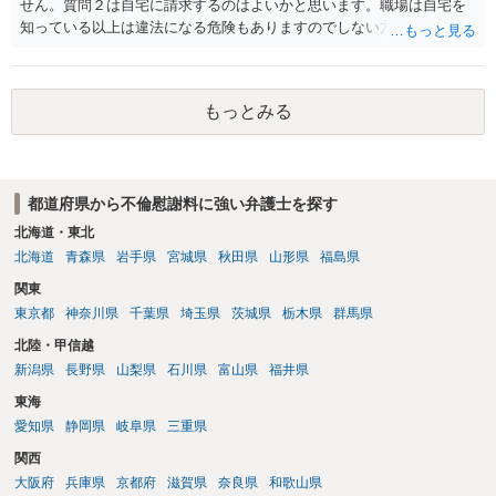
せん。質問２は自宅に請求するのはよいかと思います。職場は自宅を
知っている以上は違法になる危険もありますのでしない方が良いで
す。質問３は可能かと思います。質問４は悪意の遺棄などに該当する
かと思います。有責配偶者ですので相手方からの離婚は拒否しても仮
に訴訟されても法的に成立しません。質問５は認知すると養育費支払
もっとみる
い、相続権が発生します。合意があれば法的に可能ですが法律で強制
することはできません。質問６は可能です。質問７は不貞行為の写真
データ（ハメ撮り）、第三者撮影の腕組み写真、夫の自白録音まであ
るのであれば十分かと思います。ご参考にしてください。
都道府県から不倫慰謝料に強い弁護士を探す
北海道・東北
北海道
青森県
岩手県
宮城県
秋田県
山形県
福島県
関東
東京都
神奈川県
千葉県
埼玉県
茨城県
栃木県
群馬県
北陸・甲信越
新潟県
長野県
山梨県
石川県
富山県
福井県
東海
愛知県
静岡県
岐阜県
三重県
関西
大阪府
兵庫県
京都府
滋賀県
奈良県
和歌山県