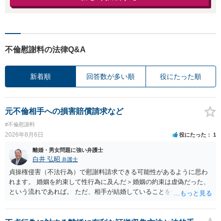
不倫慰謝料の法律Q&A
新着順
回答数が多い順
役にたった順
元不倫相手への損害賠償請求など
#不倫慰謝料
2026年8月6日
役にたった
1
離婚・男女問題に強い弁護士
白井 弘昭
弁護士
貞操権侵害（不法行為）で慰謝料請求できる可能性があるように思わ
れます。 婚姻を約束して性行為に及んだ＞婚姻の約束は虚偽だった、
という流れであれば。 ただ、相手が結婚していることを知って行為に
及んでいるのであれば、婚姻できないことについて相談者さんの帰責
性も認められそうですので、あまり慰謝料は高額にならないように思