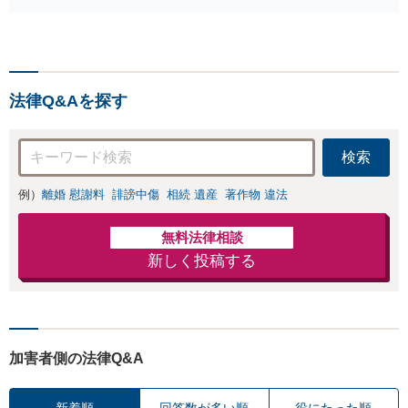
事相談実績7766件】【釈
放・不起訴実績多数】
【京大法学部卒】【着手
金原則２２万円（税
込）】【弁護士泉義孝が
法律Q&Aを探す
相談、弁護を直接担当】
逮捕されお困りの方は是
非弁護士泉義孝にご相談
検索
ご依頼下さい。
例）
離婚 慰謝料
誹謗中傷
相続 遺産
著作物 違法
無料法律相談
新しく投稿する
加害者側の法律Q&A
新着順
回答数が多い順
役にたった順