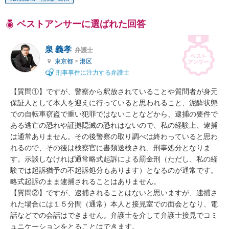
ベストアンサーに選ばれた回答
泉 義孝
弁護士
東京都
>
港区
刑事事件に注力する弁護士
【質問①】ですが、警察から釈放されていることや質問者が身元
保証人として本人を迎えに行っていると思われること、泥酔状態
での自転車窃盗で重い犯罪ではないことなどから、逮捕の要件で
ある逃亡の恐れや証拠隠滅の恐れはないので、私の経験上、逮捕
は通常ありません。その後警察の取り調べは終わっていると思わ
れるので、その後は検察官に書類送検され、刑事処分となりま
す。示談しなければ通常略式起訴による罰金刑（ただし、私の経
験では起訴猶予の不起訴処分もあります）となるのが通常です。
略式起訴のまま逮捕されることはありません。

【質問②】ですが、逮捕されることはないと思いますが、逮捕さ
れた場合には１５分間（通常）本人と接見室での面会となり、電
話などでの会話はできません。弁護士を介して弁護士接見でコミ
ュニケーションをとることはできます。
