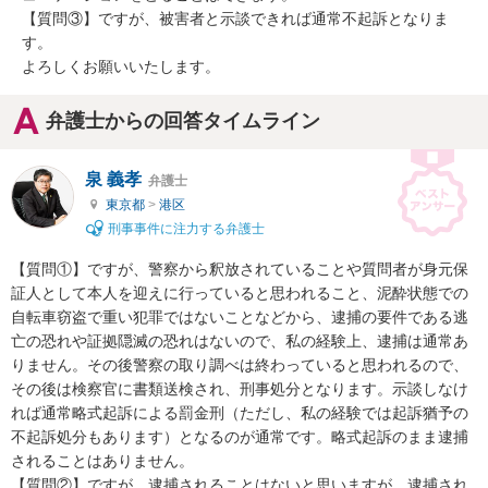
【質問③】ですが、被害者と示談できれば通常不起訴となりま
す。

よろしくお願いいたします。
弁護士からの回答タイムライン
泉 義孝
弁護士
東京都
>
港区
刑事事件に注力する弁護士
【質問①】ですが、警察から釈放されていることや質問者が身元保
証人として本人を迎えに行っていると思われること、泥酔状態での
自転車窃盗で重い犯罪ではないことなどから、逮捕の要件である逃
亡の恐れや証拠隠滅の恐れはないので、私の経験上、逮捕は通常あ
りません。その後警察の取り調べは終わっていると思われるので、
その後は検察官に書類送検され、刑事処分となります。示談しなけ
れば通常略式起訴による罰金刑（ただし、私の経験では起訴猶予の
不起訴処分もあります）となるのが通常です。略式起訴のまま逮捕
されることはありません。

【質問②】ですが、逮捕されることはないと思いますが、逮捕され