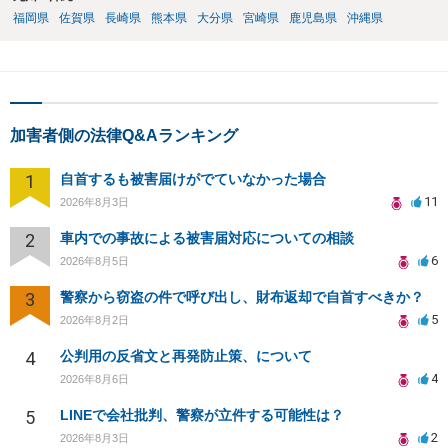
福岡県
佐賀県
長崎県
熊本県
大分県
宮崎県
鹿児島県
沖縄県
加害者側の法律Q&Aランキング
1
自首するも被害届けがでていなかった場合
11
2026年8月3日
2
車内での事故による被害届対応についての相談
6
2026年8月5日
3
警察から窃盗の件で呼び出し、財布返却で自首すべきか？
5
2026年8月2日
4
公判用の反省文と再発防止策、について
4
2026年8月6日
5
LINEで会社批判、警察が立件する可能性は？
2
2026年8月3日