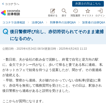
弁護士の方はこちら
ココナラへ
投稿する
探す
閲覧履歴
マイリスト
ログイン
ココナラ法律相談
法律Q&A
刑事事件の法律Q&A
加害者の法律Q&A
後日警察呼び出し、赤切符切られてそのまま逮捕
になるのか。
公開日時：
2025年4月24日 08:54
更新日時：
2025年4月24日 11:22
・数日前、夫が会社の飲み会で泥酔し、終電で自宅と逆方向の駅
に。金欠でタクシー代がなく、歩いて帰ると妻である私に連絡。 私
がネットカフェで始発を待つよう提案したが、聞かず。その後連絡
が途絶える。

・早朝、警察から連絡。夫が鍵のかかっていない自転車(窃盗)に乗
り、赤信号を無視して職務質問を受けたこと。その日は、釈放され
後日警察から連絡があると説明を受けました。

ここからが質問になります。
