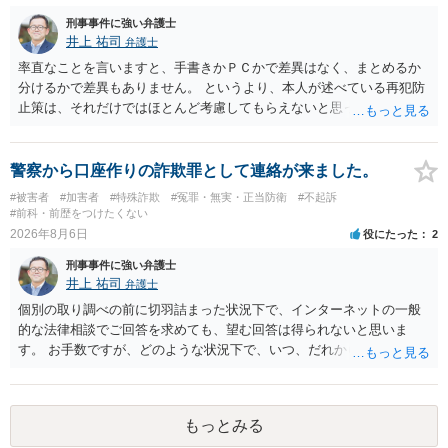
刑事事件に強い弁護士
井上 祐司
弁護士
率直なことを言いますと、手書きかＰＣかで差異はなく、まとめるか
分けるかで差異もありません。 というより、本人が述べている再犯防
止策は、それだけではほとんど考慮してもらえないと思った方が良い
です。 提出するのであれば、 ・具体的に自身が受けているプログラム
やカウンセリング・治療の内容 ・利用している再犯防止策（例えば保
護観察所と連携した職業支援の内容や具体的な就労・監督状況） ・監
警察から口座作りの詐欺罪として連絡が来ました。
督者の証言 など、証拠で担保された客観性と実現可能性があるもので
#被害者
#加害者
#特殊詐欺
#冤罪・無実・正当防衛
#不起訴
なければあまり意味がありません。 もともと執行猶予が狙える事案で
#前科・前歴をつけたくない
あれば本人の反省の言葉だけで十分であり、実刑となるか微妙な事案
2026年8月6日
役にたった
2
では、本人が再発防止策をいくら述べてもほとんど効果は望めないと
刑事事件に強い弁護士
いうのが実感です。
井上 祐司
弁護士
個別の取り調べの前に切羽詰まった状況下で、インターネットの一般
的な法律相談でご回答を求めても、望む回答は得られないと思いま
す。 お手数ですが、どのような状況下で、いつ、だれからどのような
経緯で口座の提供を頼まれ開設したか、それによる詐欺等の収益がど
の程度だと聞いているのかということについて、お近くで詳細な法律
相談を受けられたうえで対処方法を探された方がよいと思われます。
もっとみる
一般論でいえば、任意取り調べの場合、ＩＣレコーダーを持参して取