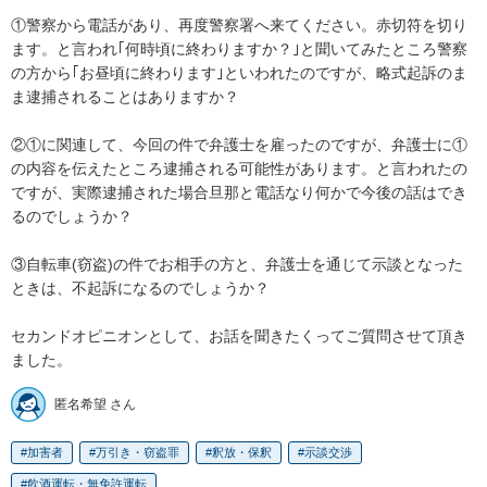
①警察から電話があり、再度警察署へ来てください。赤切符を切り
ます。と言われ｢何時頃に終わりますか？｣と聞いてみたところ警察
の方から｢お昼頃に終わります｣といわれたのですが、略式起訴のま
ま逮捕されることはありますか？

②①に関連して、今回の件で弁護士を雇ったのですが、弁護士に①
の内容を伝えたところ逮捕される可能性があります。と言われたの
ですが、実際逮捕された場合旦那と電話なり何かで今後の話はでき
るのでしょうか？

③自転車(窃盗)の件でお相手の方と、弁護士を通じて示談となった
ときは、不起訴になるのでしょうか？

セカンドオピニオンとして、お話を聞きたくってご質問させて頂き
ました。
匿名希望 さん
加害者
万引き・窃盗罪
釈放・保釈
示談交渉
飲酒運転・無免許運転