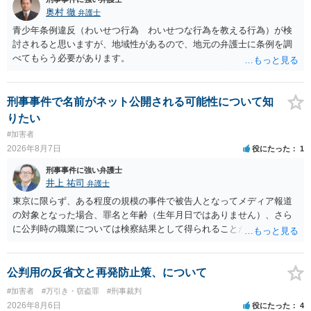
能性があると考えれば良いのでしょうか？ 逮捕や呼び出しの可能性は
奥村 徹
弁護士
極めて低いと思います。 連絡が来ることはないでしょう。
青少年条例違反（わいせつ行為 わいせつな行為を教える行為）が検
討されると思いますが、地域性があるので、地元の弁護士に条例を調
べてもらう必要があります。
刑事事件で名前がネット公開される可能性について知
りたい
#加害者
2026年8月7日
役にたった
1
刑事事件に強い弁護士
井上 祐司
弁護士
東京に限らず、ある程度の規模の事件で被告人となってメディア報道
の対象となった場合、罪名と年齢（生年月日ではありません）、さら
に公判時の職業については検察結果として得られることが通常です。
公判用の反省文と再発防止策、について
#加害者
#万引き・窃盗罪
#刑事裁判
2026年8月6日
役にたった
4