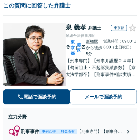
この質問に回答した弁護士
泉 義孝
弁護士
東京都
泉総合法律事務所
新橋駅
営業時間：09:00~1
東
港
8:00（土日祝日）
京
から徒歩
|
区
都
5分
【刑事専門】【刑事弁護歴２４年】
【勾留阻止・不起訴実績多数】【京
大法学部卒】【刑事事件相談実績77
66件（事務所全体）】【着手金原則
２５万円、成功報酬原則３３万円】
【弁護士泉義孝が相談、刑事弁護を
電話で面談予約
メールで面談予約
担当】【逮捕・勾留でお悩みの方は
ご相談下さい】
注力分野
刑事事件
【刑事専門】【刑事弁護
事例20件
料金表有
歴24年】【事務所全体刑