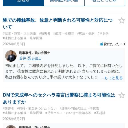
駅での接触事故、故意と判断される可能性と対応につ
いて
#冤罪・無実・正当防衛
#加害者
#痴漢・性犯罪
#釈放・保釈
#不起訴
#逮捕による解雇・退学回避
2026年8月8日
役にたった
1
刑事事件に強い弁護士
若井 亮
弁護士
初めまして。 ご相談内容を拝見しました。 以下、ご質問に回答いたし
ます。 ①女性に故意に触れたと判断されるか 当たってしまった際に、
私はお酒を飲んでおり少し手の振りが大きくなってしまっていたこと
も事実です。それが仮に、私が気がついていない防犯カメラに写って
いた場合、故意だと判定されやすいのでしょうか？ お伺いする限り、
故意があると判断されることは無いかと思います。 ②逮捕、呼び出し
DMで未成年へのセクハラ発言は警察に捕まる可能性は
の可能性 この行為により、痴漢やその他の犯罪を犯したとして、逮
ありますか
捕、呼び出しされる可能性はどれほどでしょうか？ 誤って当たってし
#加害者
#前科・前歴をつけたくない
#逮捕や勾留の阻止・準抗告
まっただけであり、さらにその場で女性等のアクションが無かったこ
#逮捕による解雇・退学回避
#児童ポルノ・わいせつ物頒布等
#不起訴
とからすると、この後に呼び出される可能性は極めて低いと思いま
2026年8月7日
す。 ③逮捕呼び出しまでの期間 大体どれほどの期間逮捕呼び出しの可
刑事事件に強い弁護士