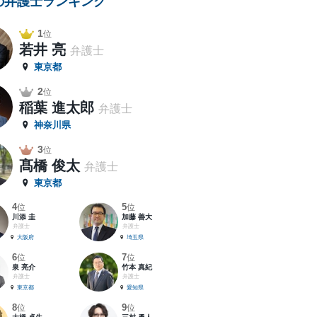
の弁護士ランキング
1
位
若井 亮
弁護士
東京都
2
位
稲葉 進太郎
弁護士
神奈川県
3
位
髙橋 俊太
弁護士
東京都
4
5
位
位
川添 圭
加藤 善大
弁護士
弁護士
大阪府
埼玉県
6
7
位
位
泉 亮介
竹本 真紀
弁護士
弁護士
東京都
愛知県
8
9
位
位