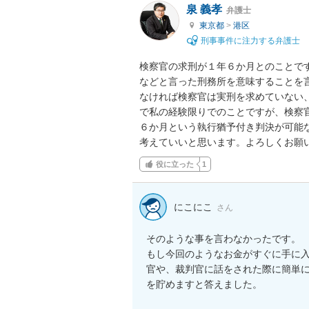
泉 義孝
弁護士
東京都
>
港区
刑事事件に注力する弁護士
検察官の求刑が１年６か月とのことで
などと言った刑務所を意味することを
なければ検察官は実刑を求めていない
で私の経験限りでのことですが、検察
６か月という執行猶予付き判決が可能
考えていいと思います。よろしくお願
役に立った
1
にこにこ
さん
そのような事を言わなかったです。

もし今回のようなお金がすぐに手に
官や、裁判官に話をされた際に簡単
を貯めますと答えました。