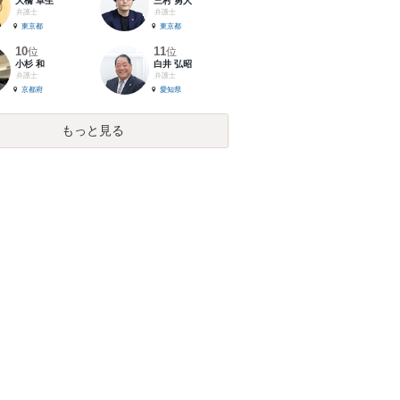
大橋 卓生
三村 勇人
弁護士
弁護士
東京都
東京都
10
11
位
位
小杉 和
白井 弘昭
弁護士
弁護士
京都府
愛知県
もっと見る