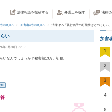
法律相談を投稿する
弁護士を探す
法律Q
法律Q&A
加害者の法律Q&A
法律Q&A「執行猶予の可能性はどのくらい」
くらい
加害
26年3月30日 09:10
1
らいなんでしょうか？被害額13万。初犯。

2
3
裁判
4
回答
5