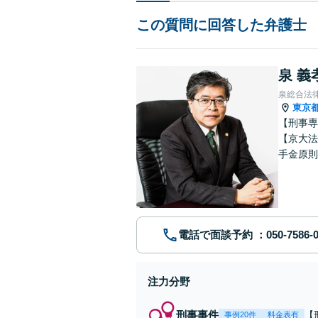
この質問に回答した弁護士
泉 義
泉総合法
東京
【刑事専
【京大法
手金原則
談、刑事
電話で面談予約
注力分野
刑事事件
【
事例20件
料金表有