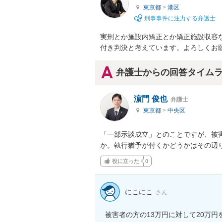
東京都
>
港区
刑事事件に注力する弁護士
実刑とか施設内矯正とか矯正施設収容
付き判決と考えています。よろしくお
弁護士からの回答タイム
濵門 俊也
弁護士
東京都
>
中央区
「一部示談成立」とのことですが、被
か。執行猶予が付くかどうかはその辺
役に立った
0
にこにこ
さん
被害者の方の13万円に対して20万