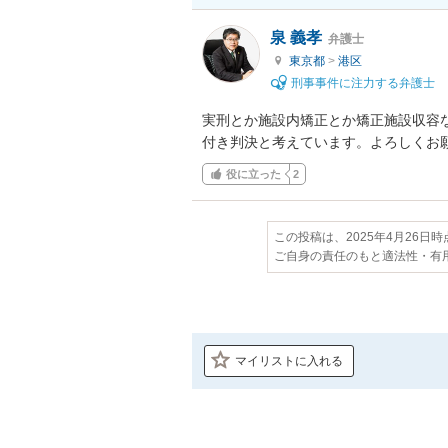
泉 義孝
弁護士
東京都
>
港区
刑事事件に注力する弁護士
実刑とか施設内矯正とか矯正施設収容
付き判決と考えています。よろしくお
役に立った
2
この投稿は、2025年4月26日
ご自身の責任のもと適法性・有
マイリストに入れる