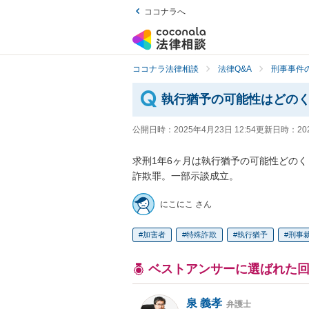
ココナラへ
ココナラ法律相談
法律Q&A
刑事事件の
執行猶予の可能性はどの
公開日時：
2025年4月23日 12:54
更新日時：
20
求刑1年6ヶ月は執行猶予の可能性どのく
詐欺罪。一部示談成立。
にこにこ さん
加害者
特殊詐欺
執行猶予
刑事
ベストアンサーに選ばれた
泉 義孝
弁護士