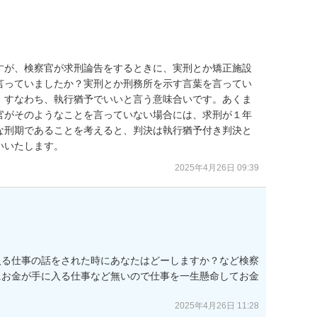
すが、検察官が求刑論告をするときに、実刑とか矯正施設
言っていましたか？実刑とか刑務所を示す言葉を言ってい
、すなわち、執行猶予でいいと言う意味合いです。あくま
官がそのようなことを言っていない場合には、求刑が１年
な刑期であることを考えると、判決は執行猶予付き判決と
いいたします。
2025年4月26日 09:39
入る仕事の話をされた時にあなたはどーしますか？など検察
にお金が手に入る仕事など無いので仕事を一生懸命してお金
2025年4月26日 11:28