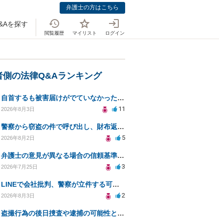
弁護士の方はこちら
&Aを探す
閲覧履歴
マイリスト
ログイン
者側の法律Q&Aランキング
自首するも被害届けがでていなかった場合
11
2026年8月3日
警察から窃盗の件で呼び出し、財布返却で自首すべきか？
5
2026年8月2日
弁護士の意見が異なる場合の信頼基準について教えてください
3
2026年7月25日
LINEで会社批判、警察が立件する可能性は？
2
2026年8月3日
盗撮行為の後日捜査や逮捕の可能性と初動対応について