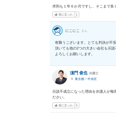
求刑も１年６か月ですし、そこまで長
役に立った
1
にこにこ
さん
有難うございます。とても判決が不
頂いても他の2つの大きい会社も示談
よろしくお願いします。
濵門 俊也
弁護士
東京都
>
中央区
示談不成立になった理由を弁護人が報
ださい。
役に立った
0