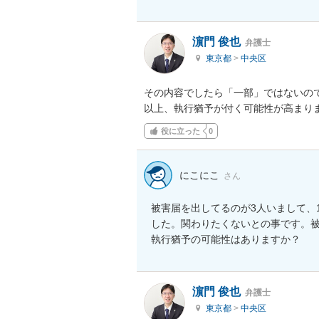
濵門 俊也
弁護士
東京都
>
中央区
その内容でしたら「一部」ではないの
以上、執行猶予が付く可能性が高まり
役に立った
0
にこにこ
さん
被害届を出してるのが3人いまして、
した。関わりたくないとの事です。被
執行猶予の可能性はありますか？
濵門 俊也
弁護士
東京都
>
中央区