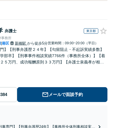
孝
弁護士
東京都
律事務所
都
港区
新橋駅
から徒歩5分
営業時間：09:00~20:00（平日）
|
門】【刑事弁護歴２４年】【勾留阻止・不起訴実績多数】
学部卒】【刑事事件相談実績7766件（事務所全体）】【着
２５万円、成功報酬原則３３万円】【弁護士泉義孝が相
弁護を担当】【逮捕・勾留でお悩みの方はご相談下さい】
メールで面談予約
刑事専門】【刑事弁護歴24年】【事務所全体刑事相談実績