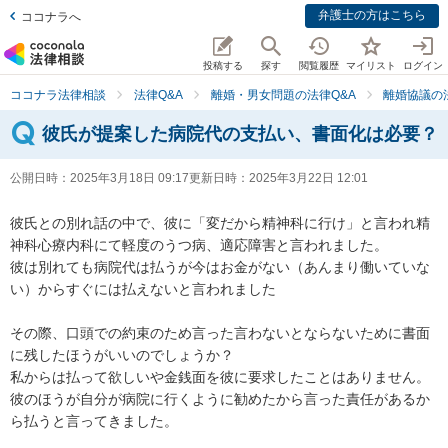
弁護士の方はこちら
ココナラへ
投稿する
探す
閲覧履歴
マイリスト
ログイン
ココナラ法律相談
法律Q&A
離婚・男女問題の法律Q&A
離婚協議の
彼氏が提案した病院代の支払い、書面化は必要？
公開日時：
2025年3月18日 09:17
更新日時：
2025年3月22日 12:01
彼氏との別れ話の中で、彼に「変だから精神科に行け」と言われ精
神科心療内科にて軽度のうつ病、適応障害と言われました。

彼は別れても病院代は払うが今はお金がない（あんまり働いていな
い）からすぐには払えないと言われました

その際、口頭での約束のため言った言わないとならないために書面
に残したほうがいいのでしょうか？

私からは払って欲しいや金銭面を彼に要求したことはありません。
彼のほうが自分が病院に行くように勧めたから言った責任があるか
ら払うと言ってきました。
