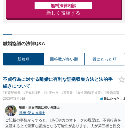
無料法律相談
新しく投稿する
離婚協議の法律Q&A
新着順
回答数が多い順
役にたった順
不貞行為に対する離婚に有利な証拠収集方法と法的手
続きについて
#有責配偶者
#不倫慰謝料
#財産分与
#養育費
#異性関係(不貞等)
#離婚協議
2026年8月5日
役にたった
2
離婚・男女問題に強い弁護士
髙橋 俊太
弁護士
ご記載の事情からすると、LINEやカカオトークの履歴は、不貞行為を
立証する上で重要な証拠となる可能性があります。夫が第三者と性交