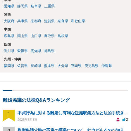
愛知県
静岡県
岐阜県
三重県
関西
大阪府
兵庫県
京都府
滋賀県
奈良県
和歌山県
中国
広島県
岡山県
山口県
鳥取県
島根県
四国
香川県
愛媛県
高知県
徳島県
九州・沖縄
福岡県
佐賀県
長崎県
熊本県
大分県
宮崎県
鹿児島県
沖縄県
離婚協議の法律Q&Aランキング
1
不貞行為に対する離婚に有利な証拠収集方法と法的手続きについて
2
2026年8月5日
2
慰謝料請求時の不定の証拠について。効力があるのか知りたい。