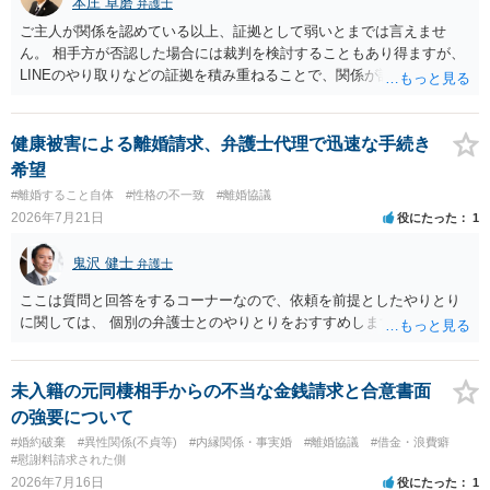
本庄 卓磨
弁護士
ご主人が関係を認めている以上、証拠として弱いとまでは言えませ
ん。 相手方が否認した場合には裁判を検討することもあり得ますが、
LINEのやり取りなどの証拠を積み重ねることで、関係が認定される余
地は十分にあります。 ただし、手元の証拠でどこまで認定できるかは
個別の事情によりますので、お早めに弁護士に相談されることをおす
すめします。
健康被害による離婚請求、弁護士代理で迅速な手続き
希望
#離婚すること自体
#性格の不一致
#離婚協議
2026年7月21日
役にたった
1
鬼沢 健士
弁護士
ここは質問と回答をするコーナーなので、依頼を前提としたやりとり
に関しては、 個別の弁護士とのやりとりをおすすめします。
未入籍の元同棲相手からの不当な金銭請求と合意書面
の強要について
#婚約破棄
#異性関係(不貞等)
#内縁関係・事実婚
#離婚協議
#借金・浪費癖
#慰謝料請求された側
2026年7月16日
役にたった
1