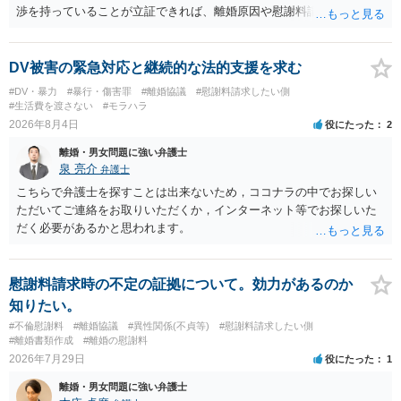
渉を持っていることが立証できれば、離婚原因や慰謝料請求を検討す
る上で重要な事情となります。特に、数年間にわたって特定の相手と
性的関係を継続しているのであれば、その期間や回数が分かる資料は
できるだけ保存しておくことをお勧めいたします。 他方、「夫に不貞
DV被害の緊急対応と継続的な法的支援を求む
がある＝財産分与でも多くもらえる」「当然に親権を取得できる」と
#DV・暴力
#暴行・傷害罪
#離婚協議
#慰謝料請求したい側
いう関係にはありません。まず、財産分与は、基本的には夫婦が婚姻
#生活費を渡さない
#モラハラ
中に形成した財産を清算する制度ですので、不貞行為の有無とは別
2026年8月4日
役にたった
2
に、預貯金、不動産、保険、退職金等の資料を確保しておくことが重
離婚・男女問題に強い弁護士
要です。また、子の親権については、夫婦間の責任問題とは別に、
泉 亮介
弁護士
「どのような形がお子様の利益になるか」という観点です。そのた
め、未就学のお子様について貴方が主として養育しているのであれ
こちらで弁護士を探すことは出来ないため，ココナラの中でお探しい
ば、保育園等への送迎、食事・入浴・寝かしつけ等の日常的な育児、
ただいてご連絡をお取りいただくか，インターネット等でお探しいた
通院や予防接種への対応、保育園との連絡、夫婦それぞれの勤務状
だく必要があるかと思われます。
況、別居後にどのような養育環境を用意できるかといった、これまで
の監護実績や今後の生活状況について整理しておくとよいでしょう。
養育費については、離婚後も父母双方がそれぞれの収入に応じて負担
慰謝料請求時の不定の証拠について。効力があるのか
するのが原則となります。
知りたい。
#不倫慰謝料
#離婚協議
#異性関係(不貞等)
#慰謝料請求したい側
#離婚書類作成
#離婚の慰謝料
2026年7月29日
役にたった
1
離婚・男女問題に強い弁護士