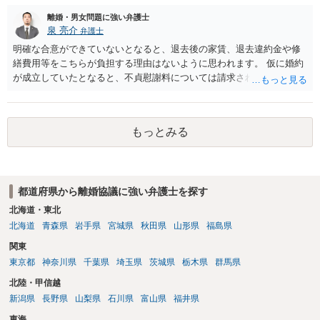
離婚・男女問題に強い弁護士
泉 亮介
弁護士
明確な合意ができていないとなると、退去後の家賃、退去違約金や修
繕費用等をこちらが負担する理由はないように思われます。 仮に婚約
が成立していたとなると、不貞慰謝料については請求される可能性が
あるため検討しておく必要があるでしょう。 弁護士を立てる予定であ
れば早めに弁護士に相談し、弁護士から回答をさせると良いでしょ
う。
もっとみる
都道府県から離婚協議に強い弁護士を探す
北海道・東北
北海道
青森県
岩手県
宮城県
秋田県
山形県
福島県
関東
東京都
神奈川県
千葉県
埼玉県
茨城県
栃木県
群馬県
北陸・甲信越
新潟県
長野県
山梨県
石川県
富山県
福井県
東海