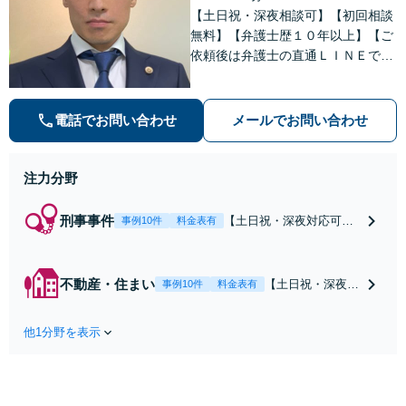
【土日祝・深夜相談可】【初回相談
無料】【弁護士歴１０年以上】【ご
依頼後は弁護士の直通ＬＩＮＥでい
つでも連絡可能】【刑事事件・不動
産トラブル・企業法務・男女トラブ
ル・ナイトワークトラブルに注力】
電話でお問い合わせ
メールでお問い合わせ
注力分野
刑事事件
【土日祝・深夜対応可】
事例10件
料金表有
【原則即日介入】迅速な
対応により示談成立・不
起訴を目指します。逮捕
不動産・住まい
【土日祝・深夜相
事例10件
料金表有
勾留されている場合、首
談可】賃貸借にお
都圏近郊は原則即日接見
ける貸主・借主、
可能です。職務質問時に
他1分野を表示
売買における売
お電話いただければ現場
主・買主、その他
臨場も可能です。【初回
仲介・管理等いず
相談無料】
れの立場でも対応