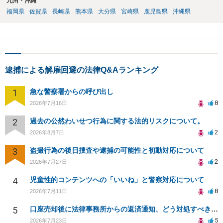
九州・沖縄
福岡県
佐賀県
長崎県
熊本県
大分県
宮崎県
鹿児島県
沖縄県
逮捕による解雇回避の法律Q&Aランキング
1
急な警察署からの呼び出し
8
2026年7月16日
2
過去の公然わいせつ行為に関する法的リスクについて。
2
2026年8月7日
3
盗撮行為の後日捜査や逮捕の可能性と初動対応について
2
2026年7月27日
4
児童性的コンテンツへの「いいね」と警察対応について
8
2026年7月11日
5
口座売却後に法律事務所からの返済通知、どう対処すべきか？
5
2026年7月23日