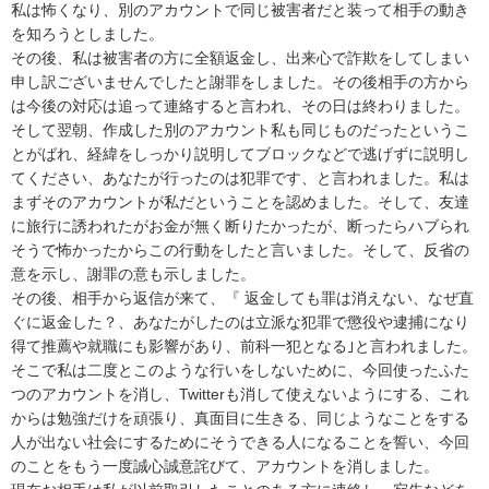
私は怖くなり、別のアカウントで同じ被害者だと装って相手の動き
を知ろうとしました。

その後、私は被害者の方に全額返金し、出来心で詐欺をしてしまい
申し訳ございませんでしたと謝罪をしました。その後相手の方から
は今後の対応は追って連絡すると言われ、その日は終わりました。

そして翌朝、作成した別のアカウント私も同じものだったというこ
とがばれ、経緯をしっかり説明してブロックなどで逃げずに説明し
てください、あなたが行ったのは犯罪です、と言われました。私は
まずそのアカウントが私だということを認めました。そして、友達
に旅行に誘われたがお金が無く断りたかったが、断ったらハブられ
そうで怖かったからこの行動をしたと言いました。そして、反省の
意を示し、謝罪の意も示しました。

その後、相手から返信が来て、『 返金しても罪は消えない、なぜ直
ぐに返金した？、あなたがしたのは立派な犯罪で懲役や逮捕になり
得て推薦や就職にも影響があり、前科一犯となる｣と言われました。
そこで私は二度とこのような行いをしないために、今回使ったふた
つのアカウントを消し、Twitterも消して使えないようにする、これ
からは勉強だけを頑張り、真面目に生きる、同じようなことをする
人が出ない社会にするためにそうできる人になることを誓い、今回
のことをもう一度誠心誠意詫びて、アカウントを消しました。
