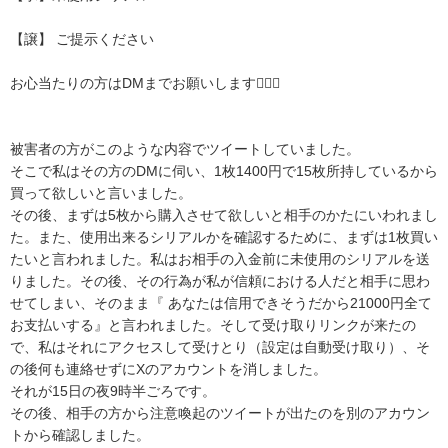
【譲】 ご提示ください

お心当たりの方はDMまでお願いします🙇🏻‍♂️

被害者の方がこのような内容でツイートしていました。

そこで私はその方のDMに伺い、1枚1400円で15枚所持しているから
買って欲しいと言いました。

その後、まずは5枚から購入させて欲しいと相手のかたにいわれまし
た。また、使用出来るシリアルかを確認するために、まずは1枚買い
たいと言われました。私はお相手の入金前に未使用のシリアルを送
りました。その後、その行為が私が信頼における人だと相手に思わ
せてしまい、そのまま『 あなたは信用できそうだから21000円全て
お支払いする』と言われました。そして受け取りリンクが来たの
で、私はそれにアクセスして受けとり（設定は自動受け取り）、そ
の後何も連絡せずにXのアカウントを消しました。

それが15日の夜9時半ごろです。

その後、相手の方から注意喚起のツイートが出たのを別のアカウン
トから確認しました。
