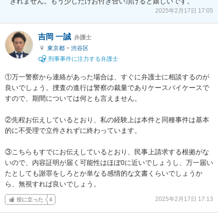
きれません。もう少しだけお付き合い頂けると嬉しいです。
2025年2月17日 17:05
吉岡 一誠
弁護士
東京都
>
渋谷区
刑事事件に注力する弁護士
①万一警察から連絡があった場合は、すぐに弁護士に相談するのが
良いでしょう。捜査の進行は警察の裁量でありケースバイケースで
すので、期間については何とも言えません。

②先程お伝えしているとおり、私の経験上は本件と同種事件は基本
的に不受理で立件されずに終わっています。

③こちらもすでにお伝えしているとおり、民事上請求する根拠がな
いので、内容証明が届く可能性はほぼ0に近いでしょうし、万一届い
たとしても謝罪をしろとか単なる感情的な文書くらいでしょうか
ら、無視すれば良いでしょう。
2025年2月17日 17:13
役に立った
4