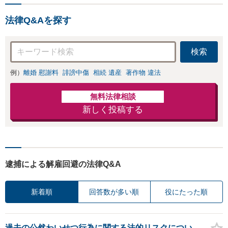
可能【初回相談無
料】
法律Q&Aを探す
検索
例）
離婚 慰謝料
誹謗中傷
相続 遺産
著作物 違法
無料法律相談
新しく投稿する
逮捕による解雇回避の法律Q&A
新着順
回答数が多い順
役にたった順
過去の公然わいせつ行為に関する法的リスクについ