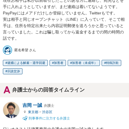
現在お相手は私が以前取引したことのある方に連絡し、宛先などを
手に入れようとしていますが、まだ連絡は着いてないようです。

PayPayにはメアドだけしか登録していません。Twitterもです。

実は相手と同じオープンチャット（LINE）に入っていて、そこで相
手は、住所を特定出来たら内容証明郵便を送ろうかと思っていると
言っていました。これは騙し取ってから返金するまでの間の時間の
話です。
匿名希望 さん
逮捕による解雇・退学回避
加害者
加害者（未成年）
特殊詐欺
示談交渉
弁護士からの回答タイムライン
吉岡 一誠
弁護士
東京都
>
渋谷区
刑事事件に注力する弁護士
ワンオネスト法律事務所の弁護士の吉岡一誠と申します。
