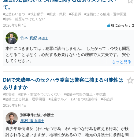
て。
#公然わいせつ
#執行猶予
#釈放・保釈
#不起訴
#逮捕による解雇・退学回避
#前科・前歴をつけたくない
2026年8月7日
役にたった
2
竹本 真紀
弁護士
本件につきましては，犯罪に該当しません。 したがって，今後も問題
となることはなく，心配する必要はないとの理解で大丈夫です。 安心
してください。
DMで未成年へのセクハラ発言は警察に捕まる可能性は
ありますか
#加害者
#前科・前歴をつけたくない
#逮捕や勾留の阻止・準抗告
#逮捕による解雇・退学回避
#児童ポルノ・わいせつ物頒布等
#不起訴
2026年8月7日
刑事事件に強い弁護士
奥村 徹
弁護士
青少年条例違反（わいせつ行為 わいせつな行為を教える行為）が検
討されると思いますが、地域性があるので、地元の弁護士に条例を調