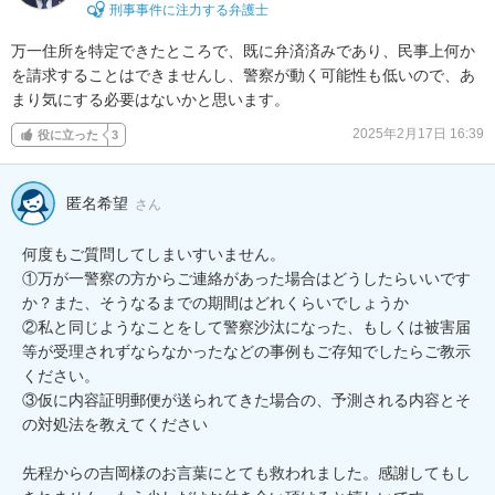
刑事事件に注力する弁護士
万一住所を特定できたところで、既に弁済済みであり、民事上何か
を請求することはできませんし、警察が動く可能性も低いので、あ
まり気にする必要はないかと思います。
2025年2月17日 16:39
役に立った
3
匿名希望
さん
何度もご質問してしまいすいません。

①万が一警察の方からご連絡があった場合はどうしたらいいです
か？また、そうなるまでの期間はどれくらいでしょうか

②私と同じようなことをして警察沙汰になった、もしくは被害届
等が受理されずならなかったなどの事例もご存知でしたらご教示
ください。

③仮に内容証明郵便が送られてきた場合の、予測される内容とそ
の対処法を教えてください

先程からの吉岡様のお言葉にとても救われました。感謝してもし