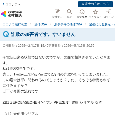
弁護士の方はこちら
ココナラへ
投稿する
探す
閲覧履歴
マイリスト
ログイン
ココナラ法律相談
法律Q&A
刑事事件の法律Q&A
逮捕による解雇・
詐欺の加害者です。すいません
公開日時：
2025年2月17日 15:40
更新日時：
2026年5月15日 20:52
今電話出来る状態ではないのですが、文面で相談させていただきま
す。

私は高校2年生です。

先日、Twitter上でPayPayにて2万円の詐欺を行ってしまいました。
この場合は罪に問われるのでしょうか？また、そもそも特定されず
に住みますか？

以下が今回の流れです

ZB1 ZEROBASEONE ゼベワン PREZENT 買取 シリアル 譲渡

【求】未使用シリアル
