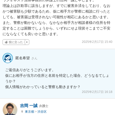
理論上は詐欺罪に該当しますが、すでに被害弁済をしており、なお
かつ被害額も少額であるため、仮に相手方が警察に相談に行ったと
しても、被害届は受理されない可能性が相応にあるかと思います。

また、警察が動かないなら、なかなか相手方が相談者様の住所を特
定することは困難でしょうから、いずれにせよ現状そこまでご不安
にならなくても良いかと思います。
2025年2月17日 15:40
役に立った
4
匿名希望
さん
ご返信ありがとうございます。

仮にお相手が当方の住所と名前を特定した場合、どうなるてしょ
うか？

個人情報がわかっていると警察も動きますか？
2025年2月17日 16:18
吉岡 一誠
弁護士
東京都
>
渋谷区