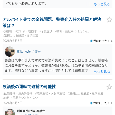
べてもらう必要があります。
アルバイト先での金銭問題、警察介入時の処罰と解決
策は？
#加害者
#万引き・窃盗罪
#示談交渉
#前科・前歴をつけたくない
#逮捕による解雇・退学回避
2026年8月5日
役にたった
1
肥田 弘昭
弁護士
警察は民事不介入ですので示談斡旋のようなことはしません。被害者
にお金を返すかどうか、被害者が受け取るかは当事者間の問題になり
ます。前科なども影響しますが可能性としては窃盗罪ですので、逮捕
勾留や略式起訴などの可能性もあります。ご参考にしてください。
飲酒後の運転で逮捕の可能性
#飲酒運転・無免許運転
#危険運転・あおり運転
#逮捕による解雇・退学回避
#前科・前歴をつけたくない
2026年8月5日
役にたった
1
刑事事件に強い弁護士