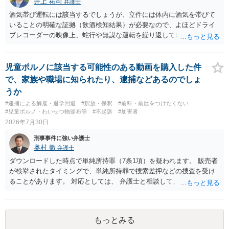
井上 祐司
弁護士
酒気帯び運転には該当するでしょうが、立件には体内に酒気を帯びて
いることの明確な証拠（飲酒検知結果）が必要なので、よほどドライ
ブレコーダーの映像上、蛇行や無謀な運転を繰り返している等の映像
記録がない限り、逮捕等のリスクはそれほどないものと思われます。
児童ポルノに該当する可能性のある動画を購入した件
で、家族や職場に知られたり、逮捕などあるのでしょ
うか
#逮捕による解雇・退学回避
#釈放・保釈
#前科・前歴をつけたくない
#児童ポルノ・わいせつ物頒布等
#不起訴
#加害者
2026年7月30日
刑事事件に強い弁護士
奥村 徹
弁護士
ダウンロードした時点で単純所持罪（7条1項）を疑われます。 販売者
が検挙されたタイミングで、単純所持罪で捜索差押などの捜査を受け
ることがあります。 対応としては、 弁護士と相談して、 児童ポルノ
と知らなかったという弁解を厚くした書面を作成してもらい 警察に相
談しておく などが考えられます。
もっとみる