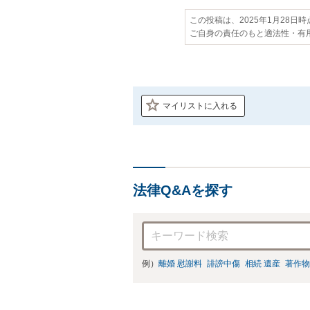
この投稿は、2025年1月28日
ご自身の責任のもと適法性・有
マイリストに入れる
法律Q&Aを探す
例）
離婚 慰謝料
誹謗中傷
相続 遺産
著作物