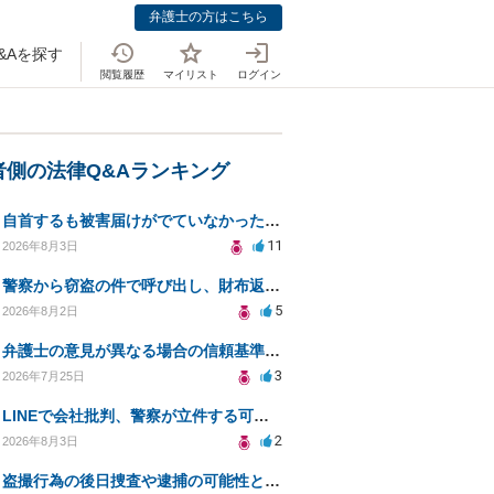
弁護士の方はこちら
&Aを探す
閲覧履歴
マイリスト
ログイン
者側の法律Q&Aランキング
自首するも被害届けがでていなかった場合
11
2026年8月3日
警察から窃盗の件で呼び出し、財布返却で自首すべきか？
5
2026年8月2日
弁護士の意見が異なる場合の信頼基準について教えてください
3
2026年7月25日
LINEで会社批判、警察が立件する可能性は？
2
2026年8月3日
盗撮行為の後日捜査や逮捕の可能性と初動対応について