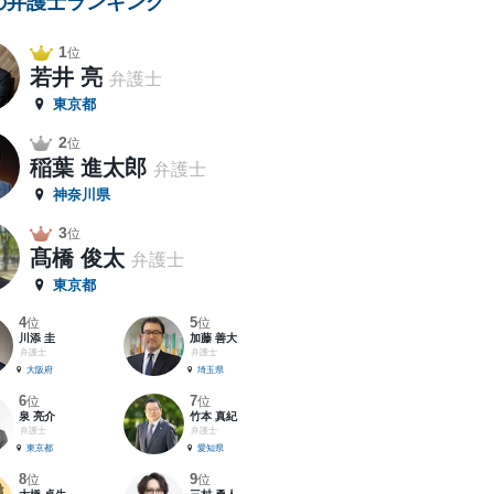
の弁護士ランキング
1
位
若井 亮
弁護士
東京都
2
位
稲葉 進太郎
弁護士
神奈川県
3
位
髙橋 俊太
弁護士
東京都
4
5
位
位
川添 圭
加藤 善大
弁護士
弁護士
大阪府
埼玉県
6
7
位
位
泉 亮介
竹本 真紀
弁護士
弁護士
東京都
愛知県
8
9
位
位