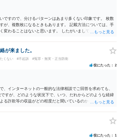
いですので、分けるパターンはあまり多くない印象です。 枚数
すが、複数枚になるときもあります。 記載方法については、手
く変わることはないと思います。 したがいまして、いずれも良
絡が来ました。
けたくない
#不起訴
#冤罪・無実・正当防衛
役にたった
2
で、インターネットの一般的な法律相談でご回答を求めても、
数ですが、どのような状況下で、いつ、だれからどのような経緯
よる詐欺等の収益がどの程度だと聞いているのかということに
れたうえで対処方法を探された方がよいと思われます。 一般論
ーダーを持参して取り調べ内容を録音することは必須だと考え
役にたった
1