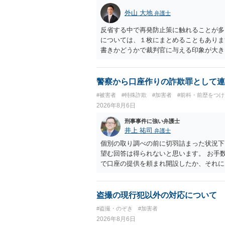
外山 大地
弁護士
反省する中で再発防止策に触れることが多
については、１枚にまとめることもありま
書きかどうかで裁判官に与える印象が大き
いかと考えます。
警察から口座作りの詐欺罪として連
#被害者
#特殊詐欺
#加害者
#前科・前歴をつ
2026年8月6日
刑事事件に強い弁護士
井上 祐司
弁護士
個別の取り調べの前に切羽詰まった状況下
望む回答は得られないと思います。 お手
で口座の提供を頼まれ開設したか、それに
ついて、お近くで詳細な法律相談を受けら
でいえば、任意取り調べの場合、ＩＣレコ
ます。
盗撮の現行犯以外の対応について
#盗撮・のぞき
#加害者
2026年8月6日