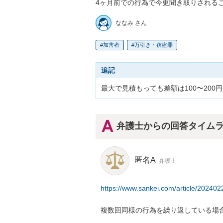
4ヶ月前での行為で今更聞き取りされる
ななみ さん
加害者
万引き・窃盗罪
追記
最大で見積もっても差額は100〜200
弁護士からの回答タイム
匿名A
弁護士
https://www.sankei.com/article/2
複数回同様の行為を繰り返している場合