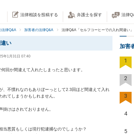
法律相談を投稿する
弁護士を探す
法律Q
法律Q&A
加害者の法律Q&A
法律Q&A「セルフコーヒーでの入れ間違い」
間違い
加害
25年1月31日 07:40
1
で何回か間違えて入れたしまったと思います。

2
が、不慣れなのもありぼーっとして2.3回ほど間違えて入れ
3
われてしまうかもしれません。

声掛けはされておりません。

4
相当悪質もしくは現行犯逮捕なのでしょうか？

5