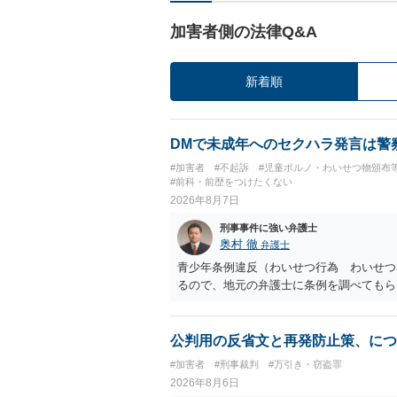
加害者側の法律Q&A
新着順
DMで未成年へのセクハラ発言は警
#加害者
#不起訴
#児童ポルノ・わいせつ物頒布
#前科・前歴をつけたくない
2026年8月7日
刑事事件に強い弁護士
奥村 徹
弁護士
青少年条例違反（わいせつ行為 わいせつ
るので、地元の弁護士に条例を調べてもら
公判用の反省文と再発防止策、につ
#加害者
#刑事裁判
#万引き・窃盗罪
2026年8月6日