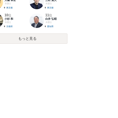
大橋 卓生
三村 勇人
弁護士
弁護士
東京都
東京都
10
11
位
位
小杉 和
白井 弘昭
弁護士
弁護士
京都府
愛知県
もっと見る