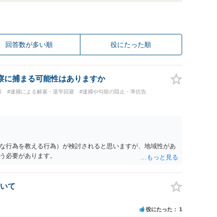
回答数が多い順
役にたった順
察に捕まる可能性はありますか
等
#逮捕による解雇・退学回避
#逮捕や勾留の阻止・準抗告
な行為を教える行為）が検討されると思いますが、地域性があ
う必要があります。
いて
役にたった
1