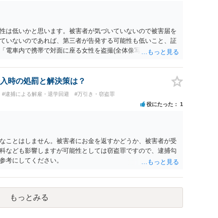
性は低いかと思います。被害者が気づいていないので被害届を
ていないのであれば、第三者が告発する可能性も低いこと、証
「電車内で携帯で対面に座る女性を盗撮(全体像写真1枚と5秒程
ど強調したものではありません。」とありますが、少なくとも捜
逮捕勾留されるケースが私の弁護経験では多くなった印象です
惑防止条例違反になることもあります）。2度としないことを
入時の処罰と解決策は？
。
#逮捕による解雇・退学回避
#万引き・窃盗罪
役にたった
1
なことはしません。被害者にお金を返すかどうか、被害者が受
科なども影響しますが可能性としては窃盗罪ですので、逮捕勾
参考にしてください。
もっとみる