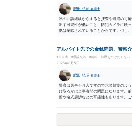
肥田 弘昭
弁護士
私の弁護経験からすると捜査や逮捕の可能
出す可能性が低いこと、防犯カメラに映っ
拠は削除されていることからです。但し、
度の動画)してしまいました。下着や胸な
査段階では性的姿態等撮影罪の被疑事実で
（最終的には不起訴ないし各都道府県の迷
アルバイト先での金銭問題、警察介
お勧めいたします。ご参考にしてください
#加害者
#示談交渉
#前科・前歴をつけたくない
2026年8月5日
肥田 弘昭
弁護士
警察は民事不介入ですので示談斡旋のよう
け取るかは当事者間の問題になります。前
留や略式起訴などの可能性もあります。ご