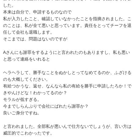
した。

本来は自分で、申請するものなので

私が入力したこと、確認していなかったことを指摘されました。こ
のことは、私が全て悪いと思っています。責任をとってチーフを退
任して会社も退職します。

そこまでは、問題はないのですが

Aさんにも謝罪をするようにと言われたのもありますし、私も悪い
と思って連絡をいれると

ヘラヘラして、勝手なことをぬかしとってなめてるのか、ふざける
のも大概してください。

有給つかうな、返せ、なんなら私の有給を勝手に申請したろか！で
きやんけどな！わかってるのか？

モラルが低すぎる。

今までしらんぷりで会社にばれたら謝罪か？

良いご身分ですね。

と言われました。全部私が悪いんで仕方ないでしょうが、言い方は
威圧的でこわかったです。
