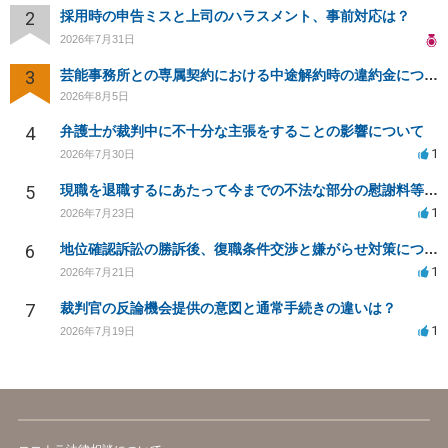
2
採用時の申告ミスと上司のハラスメント、事前対応は？
2026年7月31日
3
芸能事務所との専属契約における中途解約時の違約金について相談したいです
2026年8月5日
4
弁護士が裁判中に不十分な主張をすることの影響について
1
2026年7月30日
5
現職を退職するにあたって今までの不法な部分の慰謝料等は請求できるのか。
1
2026年7月23日
6
地位確認訴訟の勝訴後、復職条件交渉と嫌がらせ対策について
1
2026年7月21日
7
裁判官の反論機会提供の意図と通常手続きの違いは？
1
2026年7月19日