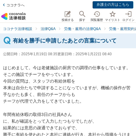
弁護士の方はこちら
ココナラへ
投稿する
探す
閲覧履歴
マイリスト
ログイン
ココナラ法律相談
法律Q&A
労働・雇用の法律Q&A
労働・雇用契約
有給を勝手に申請したあとの言葉について
公開日時：
2025年1月19日 08:35
更新日時：
2025年1月22日 08:40
はじめまして。今は老健施設の厨房での調理の仕事をしています。
そこの施設でチーフをやっています。

今回の質問は、スタッフの有給休暇を

本来は自分たちで申請することになっていますが、機械の操作が苦
手なかたも多く、前任のチーフからも

チーフが代理で入力をしてきていました。

年間有給休暇の取得3日の社員Aさん

に、私が確認をとって入力したつもりでしたが、

結果的には意思の疎通できておらずで、

勝手に有給を使われたと本社に連絡が行き、本社から指摘をうけま