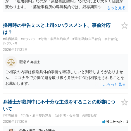
が、「雇用契約」なのか「業務委託契約」なのかにより大きく結論が
変わります。 ・芸能事務所の専属契約では、残存期間や報酬額、投下
コストを基準に違約金や損害金を設定する例はあります。ただし、実
務上よくあるからといって当然に適法という意味ではなく、実際の損
害との対応関係や合理性が重要です。 ・違約金に上限がなくても、常
採用時の申告ミスと上司のハラスメント、事前対応
に有効になるわけではありません。契約が労働契約に近い実態なら労
は？
基法16条で無効となる余地があり、そうでなくても、金額が事務所の
#退職勧奨
#セクハラ
#労働・雇用契約違反
#退職理由(自己都合・会社都合)
損害と比べて過大なら無効や減額が争点になります。 ・契約前の修正
#パワハラ
交渉は一般的です。 交渉の方向としては、上限額を設ける、実損害ベ
2026年7月31日
ースにする、算定根拠を明確化する、違約金ではなく「合理的な実
費・未回収費用のみ」に限定する、などが典型です。 ・弁護士に契約
匿名A
弁護士
前に契約書の内容をレビューしてもらう価値は十分にあると思われま
す。 争点は、契約類型が雇用か業務委託か、実態として労働者性があ
ご相談の内容は個別具体的事情を確認しないと判断しようがありませ
るか、解除事由が双方にどう定められているか、違約金の算定根拠が
ん。 ココナラで労働問題を取り扱う弁護士に個別相談をされることを
合理的か、という複数論点に分かれます。契約前なら、交渉のパワー
お薦めします。
バランスの問題もありますが、修正余地があるうえ、後から争うより
コストを抑えやすいので、資料等を持参の上弁護士に確認されること
をお勧めします。 ・事務所側の解除でも、解除理由によってはタレン
弁護士が裁判中に不十分な主張をすることの影響につ
ト側に損害賠償が発生する建付けになっていることはあります。ただ
いて
し、事務所側が一方的に解除したのにタレントへ違約金を課す設計
#不当解雇
#労働・雇用契約違反
#経営者・会社側
#退職勧奨
は、合理性や対価性を欠くとして争いやすいです。逆に、タレント側
2026年7月30日
役にたった
1
の重大な契約違反がある場合は、実損害の範囲で請求される可能性は
あります。
労働・雇用に強い弁護士