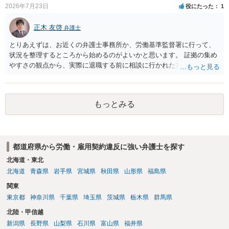
ならば、それにより軽微ながら回復はできるかもしれません。 さらに
2026年7月23日
役にたった
1
個人としても、相手に対してプライバシー侵害等に基づく損害賠償
（慰謝料）を請求する選択肢がありえます（ただし、金額は多額にな
正木 友啓
弁護士
らない可能性があります。）。
とりあえずは、お近くの弁護士事務所か、労働基準監督署に行って、
状況を整理するところから始めるのがよいかと思います。 証拠の集め
やすさの観点から、実際に退職する前に相談に行かれた方がよいかと
思います
もっとみる
都道府県から労働・雇用契約違反に強い弁護士を探す
北海道・東北
北海道
青森県
岩手県
宮城県
秋田県
山形県
福島県
関東
東京都
神奈川県
千葉県
埼玉県
茨城県
栃木県
群馬県
北陸・甲信越
新潟県
長野県
山梨県
石川県
富山県
福井県