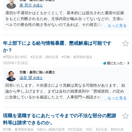
泉 亮介
弁護士
適切か不適切かはともかくとして、基本的には提出された書面や証拠
をもとに判断されるため、主張内容が噛み合ってないなどの、主張レ
ベルでの整合性の無さ等がないのであれば、その発言のみで大きく不
利になるということはないように思われます。
年上部下による給与情報暴露、懲戒解雇は可能です
か？
#問題社員の対応
#正社員・契約社員
#労働・雇用契約違反
2026年7月28日
役にたった
3
労働・雇用に強い弁護士
澁谷 望
弁護士
回答いたします。※弁護士により見解は異なる可能性があります。 結
論から申し上げますと、まずは会社の就業規則や「懲戒規程」の定め
に合致しているかを確認した上で、人事部門へ相談されることが最優
先となります。 その上で、いきなりの懲戒解雇は法的ハードルが高い
ものの、重い懲戒処分の対象には十分なり得ます。 名誉や評価の回復
については、会社側に「部下の不正行為による情報漏洩」と正式に認
現職を退職するにあたって今までの不法な部分の慰謝
定させ、誤認した他部署への適切なフォローや周知を求めるのが有効
料等は請求できるのか。
です。 あるいは、懲戒があったことを社内で周知される手続があるの
#労働・雇用契約違反
#未払い残業代請求
#労災認定・対応
#正社員・契約社員