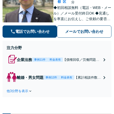
都
区
分
ます。
◆初回相談無料（電話・WEB・メー
ル）／メール受付終日OK ◆見通し
を率直にお伝えし、ご依頼の要否も
含めてご案内いたします。受任から
解決まで弁護士本人が一貫してスピ
電話でお問い合わせ
メールでお問い合わせ
ーディーに対応いたします。 ◆累計
相談2000件以上・解決実績500件以
上
注力分野
企業法務
【債権回収／労働問題／
事例11件
料金表有
契約関係・契約書チェッ
ク／裁判対応】取引先と
のトラブル・会社内のト
離婚・男女問題
【累計相談件数20
事例12件
料金表有
ラブルなど、事後の解決
00件、解決事例50
だけでなく予防法務まで
0件以上】【初回
ワンストップで対応！顧
他3分野を表示
相談（電話・WE
問弁護士をお探しの方も
B）無料】「オー
ご相談ください！【顧問
ダーメイドの解決
経験豊富】【個別案件も
策を提示」依頼者
対応OK】
様の話を丁寧にう