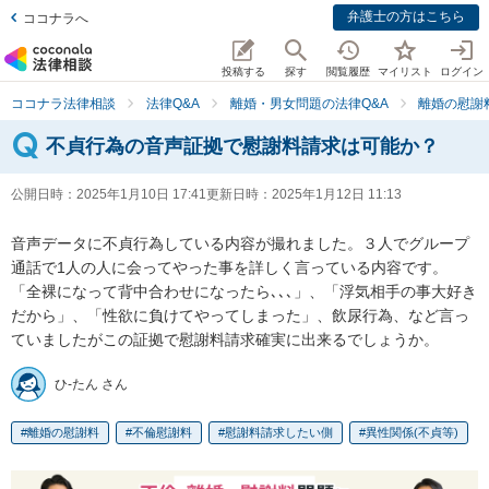
弁護士の方はこちら
ココナラへ
投稿する
探す
閲覧履歴
マイリスト
ログイン
ココナラ法律相談
法律Q&A
離婚・男女問題の法律Q&A
離婚の慰謝
不貞行為の音声証拠で慰謝料請求は可能か？
公開日時：
2025年1月10日 17:41
更新日時：
2025年1月12日 11:13
音声データに不貞行為している内容が撮れました。３人でグループ
通話で1人の人に会ってやった事を詳しく言っている内容です。

「全裸になって背中合わせになったら､､､」、「浮気相手の事大好き
だから」、「性欲に負けてやってしまった」、飲尿行為、など言っ
ていましたがこの証拠で慰謝料請求確実に出来るでしょうか。
ひ-たん さん
離婚の慰謝料
不倫慰謝料
慰謝料請求したい側
異性関係(不貞等)