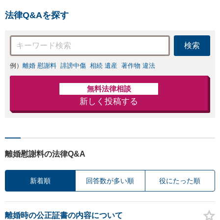
かがい、どんな不
法律Q&Aを探す
安があるのか、何
を解決したいのか
を正確に読み取り
検索
ます。【東京都在
住以外の方も対
例）
離婚 慰謝料
誹謗中傷
相続 遺産
著作物 違法
応】
無料法律相談
新しく投稿する
離婚慰謝料の法律Q&A
新着順
回答数が多い順
役にたった順
離婚時の公正証書の内容について