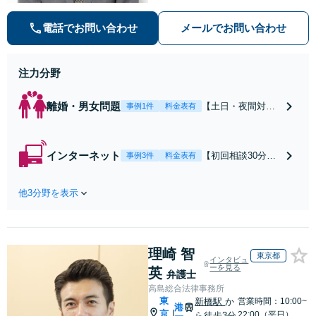
害対策など実績あり！【刑事】犯罪
の種類を問わず相談可。可能な限り
電話でお問い合わせ
メールでお問い合わせ
早期対応で駆けつけサポート【労
働】不当解雇・残業代請求はおまか
せください
注力分野
離婚・男女問題
【土日・夜間対応
事例1件
料金表有
可】【初回相談30
分無料】「相手方
から書面を提示さ
インターネット
【初回相談30分無
事例3件
料金表有
れたら、サインす
料】状況に応じて
る前にご相談を」
手段を使い分け、
経験豊富な弁護士
他3分野を表示
適切な方法で投稿
が全力で交渉にあ
の削除・発信者情
たります！相手方
報開示請求をおこ
と直接話す精神的
ないます「企業や
負担を軽減「弁護
理崎 智
お店の風評被害対
東京都
インタビュ
士の交渉で慰謝料
策／売り上げ低下
ーを見る
英
弁護士
金額アップ／減額
防止のために尽
高島総合法律事務所
交渉も対応可」
力」加害者側の対
東
新橋駅
か
営業時間：10:00~
【完全個室対応】
港
応可：開示請求の
京
|
22:00（平日）
ら徒歩3分