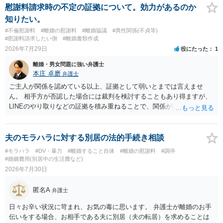
慰謝料請求時の不定の証拠について。効力があるのか
知りたい。
#不倫慰謝料
#離婚の慰謝料
#離婚協議
#異性関係(不貞等)
#慰謝料請求したい側
#離婚書類作成
2026年7月29日
役にたった
1
離婚・男女問題に強い弁護士
本庄 卓磨
弁護士
ご主人が関係を認めている以上、証拠として弱いとまでは言えませ
ん。 相手方が否認した場合には裁判を検討することもあり得ますが、
LINEのやり取りなどの証拠を積み重ねることで、関係が認定される余
地は十分にあります。 ただし、手元の証拠でどこまで認定できるかは
個別の事情によりますので、お早めに弁護士に相談されることをおす
すめします。
夫のモラハラに対する別居の法的手続き相談
#モラハラ
#DV・暴力
#離婚すること自体
#離婚の慰謝料
#調停
#婚姻費用(別居中の生活費など)
2026年7月30日
匿名A
弁護士
日々お辛い状況に苛まれ、お気の毒に思います。 弁護士が離婚のお手
伝いをする場合、お相手である夫に別居（夫の転居）を求めることは