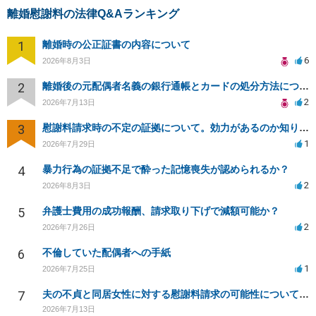
離婚慰謝料の法律Q&Aランキング
1
離婚時の公正証書の内容について
6
2026年8月3日
2
離婚後の元配偶者名義の銀行通帳とカードの処分方法について
2
2026年7月13日
3
慰謝料請求時の不定の証拠について。効力があるのか知りたい。
1
2026年7月29日
4
暴力行為の証拠不足で酔った記憶喪失が認められるか？
2
2026年8月3日
5
弁護士費用の成功報酬、請求取り下げで減額可能か？
2
2026年7月26日
6
不倫していた配偶者への手紙
1
2026年7月25日
7
夫の不貞と同居女性に対する慰謝料請求の可能性について相談
2026年7月13日