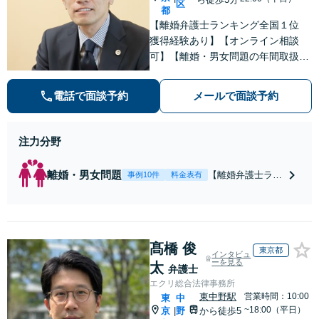
区
意見照会が来たと
都
きの対処法、被害
【離婚弁護士ランキング全国１位
者との示談交渉
獲得経験あり】【オンライン相談
可】【離婚・男女問題の年間取扱件
数100件以上】 離婚や男女問題で泣
き寝入りしたくないという方は是非
電話で面談予約
メールで面談予約
ご相談ください。
注力分野
離婚・男女問題
【離婚弁護士ラン
事例10件
料金表有
キング全国１位
獲得経験あり】
【初回相談料１時
間１万１０００
髙橋 俊
円】【離婚・不倫
東京都
インタビュ
問題に特化／実績
ーを見る
太
弁護士
多数】財産分与、
エクリ総合法律事務所
慰謝料、養育費等
東中野駅
営業時間：10:00
東
中
で金銭的に満足で
~18:00（平日）
京
野
から徒歩5
|
きる解決を目指し