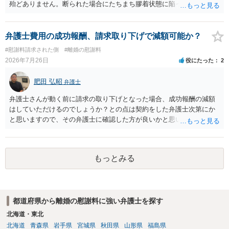
殆どありません。断られた場合にたちまち膠着状態に陥ってしまうの
と、同居中の依頼者ご本人をますます窮地に陥らせてしまう可能性が
高いためです。 実務的には、ご相談者さまが転居する形で離婚協議等
を進める選択を採らざるを得ないことが圧倒的多数です。
弁護士費用の成功報酬、請求取り下げで減額可能か？
#慰謝料請求された側
#離婚の慰謝料
2026年7月26日
役にたった
2
肥田 弘昭
弁護士
弁護士さんが動く前に請求の取り下げとなった場合、成功報酬の減額
はしていただけるのでしょうか？との点は契約をした弁護士次第にか
と思いますので、その弁護士に確認した方が良いかと思います。ご参
考にしてください。
もっとみる
都道府県から離婚の慰謝料に強い弁護士を探す
北海道・東北
北海道
青森県
岩手県
宮城県
秋田県
山形県
福島県