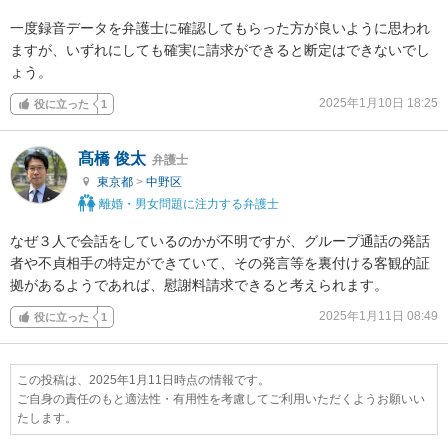
一度録音データを弁護士に確認してもらった方が良いように思われ
ますが、いずれにしても確実に請求ができると断定はできないでし
ょう。
2025年1月10日 18:25
役に立った
1
髙橋 俊太
弁護士
東京都
>
中野区
離婚・男女問題に注力する弁護士
なぜ３人で会話をしているのかが不明ですが、グループ通話の発話
者や不貞相手の特定ができていて、その発言等を裏付ける客観的証
拠があるようであれば、慰謝料請求できると考えられます。
2025年1月11日 08:49
役に立った
1
この投稿は、2025年1月11日時点の情報です。
ご自身の責任のもと適法性・有用性を考慮してご利用いただくようお願いい
たします。