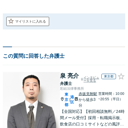
マイリストに入れる
この質問に回答した弁護士
泉 亮介
東京都
インタビュ
ーを見る
弁護士
彩結法律事務所
赤坂見附駅
営業時間：10:00
東
港
~20:55（平日）
京
から徒歩3
|
区
都
分
【全国対応】【初回相談無料／24時
間メール受付】採用・転職掲示板、
飲食店の口コミサイトなどの風評被