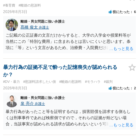
#養育費
#離婚の慰謝料
2026年8月3日
役にたった
6
離婚・男女問題に強い弁護士
髙橋 俊太
弁護士
ご記載の公正証書の文言だけからすると、大学の入学金や授業料等が
当然にこの「特別な費用」に含まれるとは言いにくいと思います。条
項に「等」という文言があるため、治療費・入院費だけに限定される
わけではありませんが、その前に「病気・事故に伴う費用」と明記さ
れていますので、通常は、病気や事故によって臨時に必要となった医
療費その他これに類する特別支出を念頭に置いた条項と読むのが自然
暴力行為の証拠不足で酔った記憶喪失が認められる
です。したがって、大学の入学金、授業料、受験費用などの教育費に
か？
ついてまで、「この条項があるから当然に半額を請求できる」とまで
#DV・暴力
#慰謝料請求したい側
#離婚の慰謝料
#モラハラ
#裁判
は言いにくいと思われます。なお、通常、大学進学費用をどこまで負
2026年8月3日
役にたった
2
担すべきかについては、離婚時の合意内容のほか、子どもの年齢、大
学進学についての父母の認識、父母の学歴・収入・資産状況、進学先
離婚・男女問題に強い弁護士
や費用などを踏まえて個別に検討することになります。公正証書の他
泉 亮介
弁護士
の条項において、養育費の終期についてどのように定められている
暴力行為があったこと等を証明するのは，損害賠償を請求する側もし
か、大学進学に関する定めの有無、「教育費」「進学費用」に関する
くは刑事事件であれば検察側ですので，それらの証拠が殆どない場
定めの有無等について確認する必要があると考えられます。
合，当該事実が認められる請求が認められないという可能性はあるで
しょう。