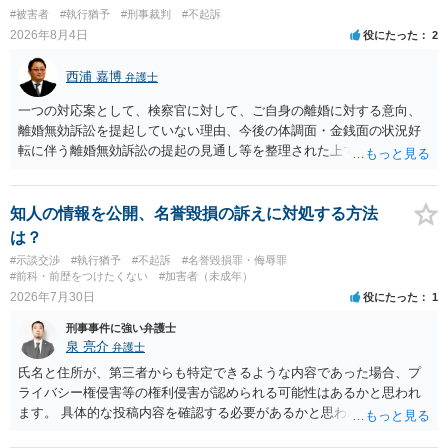
#被害者
#執行猶予
#刑事裁判
#不起訴
2026年8月4日
役にたった
2
西浦 嘉博
弁護士
一つの対応案として、検察官に対して、ご自身の離婚に対する意向、
離婚無効訴訟を提起していない理由、今後の体調面・金銭面の状況好
転に伴う離婚無効訴訟の提起の見通し等を整理された上で、書面とし
て提出されることを検討されてみてはいかがでしょうか。 少なくとも
検察官の処分判断の際、相談者さんの意向を示す証拠の一つとして位
置づけられる様に思われます。 より詳細についてお聞きになりたい場
知人の情報を公開、名誉毀損の訴えに対処する方法
合、最寄りの法律事務所での相談を検討ください
は？
#示談交渉
#執行猶予
#不起訴
#名誉毀損罪・侮辱罪
#前科・前歴をつけたくない
#加害者（未成年）
2026年7月30日
役にたった
1
刑事事件に強い弁護士
泉 亮介
弁護士
氏名と住所が、第三者からも特定できるような内容であった場合、プ
ライバシー権侵害等の権利侵害が認められる可能性はあるかと思われ
ます。 具体的な投稿内容を確認する必要があるかと思われますので、
ご不安であれば親に相談の上で、個別に弁護士にご相談されると良い