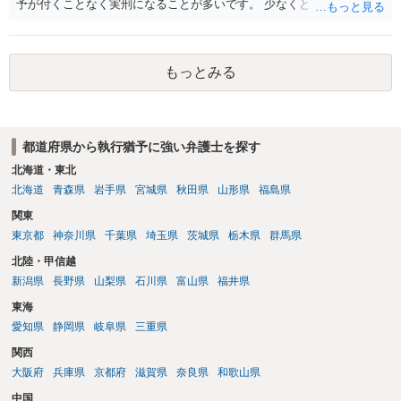
予が付くことなく実刑になることが多いです。 少なくとも、執行猶予
を狙うのであれば、被害弁済を行うことがマストになるかと思いま
す。 弁護士を介して共犯者数人で被害弁済を行うこともあります。 保
釈申請については、共犯なので、全て公判請求されるまで難しいです
もっとみる
が、個別具体的な事情により異なります。 弁護方針により、結果が変
わるため、刑事事件に精通している弁護人を選任されることをお勧め
いたします。
都道府県から執行猶予に強い弁護士を探す
北海道・東北
北海道
青森県
岩手県
宮城県
秋田県
山形県
福島県
関東
東京都
神奈川県
千葉県
埼玉県
茨城県
栃木県
群馬県
北陸・甲信越
新潟県
長野県
山梨県
石川県
富山県
福井県
東海
愛知県
静岡県
岐阜県
三重県
関西
大阪府
兵庫県
京都府
滋賀県
奈良県
和歌山県
中国