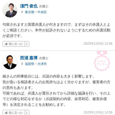
濵門 俊也
弁護士
東京都
>
中央区
勾留されますと国選弁護人が付きますので、まずはその弁護人とよ
くご相談ください。本件が起訴されないようにするための弁護活動
が必須です。
2025年1月9日 12:48
役に立った
1
西浦 嘉博
弁護士
滋賀県
>
大津市
娘さんの刑事処分には、示談の内容も大きく影響します。

気が急いる相談者さんのお気持ちはよく分かりますが、被害者の方
の意向もあります。

可能であれば、弁護人が選任されてから詳細な協議を行い、その上
でどの様な対応をするか（示談契約の内容、余罪対応、被害弁償
等）を決定されることをお勧めします。
2025年1月9日 12:56
役に立った
1