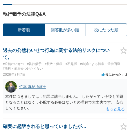
執行猶予の法律Q&A
新着順
回答数が多い順
役にたった順
過去の公然わいせつ行為に関する法的リスクについ
て。
#公然わいせつ
#執行猶予
#釈放・保釈
#不起訴
#逮捕による解雇・退学回避
#前科・前歴をつけたくない
2026年8月7日
役にたった
2
竹本 真紀
弁護士
本件につきましては，犯罪に該当しません。 したがって，今後も問題
となることはなく，心配する必要はないとの理解で大丈夫です。 安心
してください。
確実に起訴されると思っていましたが…