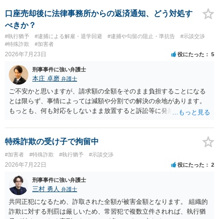
でしょう。
口座売却後に法律事務所からの返済通知、どう対処す
べきか？
#執行猶予
#逮捕による解雇・退学回避
#逮捕や勾留の阻止・準抗告
#示談交渉
#特殊詐欺
#加害者
2026年7月23日
役にたった
5
刑事事件に強い弁護士
本庄 卓磨
弁護士
ご不安かと思いますが、請求額の全額をそのまま負担することになる
とは限らず、事情によっては減額や分割での解決の余地があります。
もっとも、何も対応をしないまま放置すると訴訟等に発展してしまう
可能性がありますので、お早めに弁護士にご相談されることをおすす
めします。
特殊詐欺の受け子で拘留中
#加害者
#特殊詐欺
#執行猶予
#示談交渉
2026年7月22日
役にたった
2
刑事事件に強い弁護士
三村 勇人
弁護士
共同正犯になるため、詐取された全額が被害金額となります。 組織的
詐欺に対する刑罰は厳しいため、常習犯で複数立件されれば、執行猶