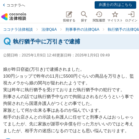
弁護士の方はこちら
ココナラへ
投稿する
探す
閲覧履歴
マイリスト
ログイン
ココナラ法律相談
法律Q&A
刑事事件の法律Q&A
執行猶予の法律Q&
執行猶予中に万引きで逮捕
公開日時：
2025年1月9日 12:48
更新日時：
2026年1月9日 09:49
娘が昨日窃盗(万引き)で逮捕されました。

100円ショップで昨年の11月に5500円ぐらいの商品を万引きし、監
視カメラから娘の関与が疑われたようです。

実は昨年に執行猶予を受けておりまだ執行猶予中の犯行です。

刑事さんの話では執行猶予中なので拘留はされるだろうという事で
拘留されたら国選弁護人がつくとの事でした。

家族として何か出来る事はあるのか悩んでいます。

相手のお店さんとの示談も弁護人に任せてと刑事さんはおっしゃっ
てましたが、先に家族が謝罪や弁償を行った方がいいのではと考え
ましたが、相手方の迷惑になるのではとも思い悩んでおります。