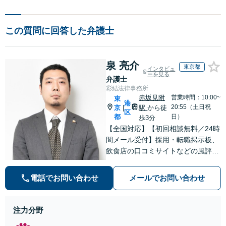
この質問に回答した弁護士
泉 亮介
東京都
インタビュ
ーを見る
弁護士
彩結法律事務所
赤坂見附
営業時間：10:00~
東
港
20:55（土日祝
京
駅
から徒
|
区
都
日）
歩3分
【全国対応】【初回相談無料／24時
間メール受付】採用・転職掲示板、
飲食店の口コミサイトなどの風評被
害対策など実績あり！【刑事】犯罪
の種類を問わず相談可。可能な限り
電話でお問い合わせ
メールでお問い合わせ
早期対応で駆けつけサポート【労
働】不当解雇・残業代請求はおまか
せください
注力分野