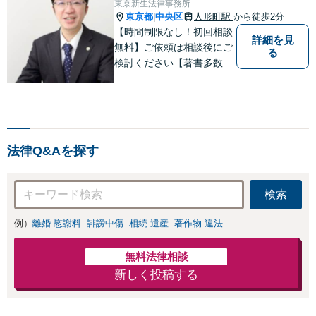
東京新生法律事務所
24年7月-2026年7月現
東京都
中央区
人形町駅
から徒歩2分
|
在）】
【時間制限なし！初回相談
詳細を見
無料】ご依頼は相談後にご
る
検討ください【著書多数】
【離婚の解決実績300件以
上】心のケアもしながら全
力でサポートします【相続
問題】複雑な遺産分割・相
続放棄・遺留分なども、基
法律Q&Aを探す
本からわかりやすくご説明
します【人形町駅2分】
検索
例）
離婚 慰謝料
誹謗中傷
相続 遺産
著作物 違法
無料法律相談
新しく投稿する