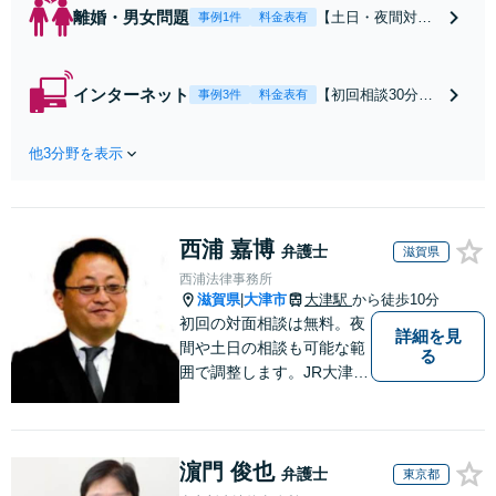
離婚・男女問題
【土日・夜間対応
事例1件
料金表有
可】【初回相談30
分無料】「相手方
から書面を提示さ
インターネット
【初回相談30分無
事例3件
料金表有
れたら、サインす
料】状況に応じて
る前にご相談を」
手段を使い分け、
経験豊富な弁護士
他3分野を表示
適切な方法で投稿
が全力で交渉にあ
の削除・発信者情
たります！相手方
報開示請求をおこ
と直接話す精神的
ないます「企業や
負担を軽減「弁護
西浦 嘉博
お店の風評被害対
弁護士
滋賀県
士の交渉で慰謝料
策／売り上げ低下
西浦法律事務所
金額アップ／減額
防止のために尽
滋賀県
大津市
大津駅
から徒歩10分
|
交渉も対応可」
力」加害者側の対
初回の対面相談は無料。夜
【完全個室対応】
詳細を見
応可：開示請求の
間や土日の相談も可能な範
る
意見照会が来たと
囲で調整します。JR大津駅
きの対処法、被害
から徒歩10分、京阪大津線
者との示談交渉
上栄町駅から徒歩4分、大
津赤十字病院の前になりま
濵門 俊也
す。 【滋賀県２位 弁護士
弁護士
東京都
ドットコムランキング（20