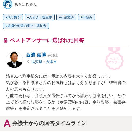
あきばれ さん
執行猶予
万引き・窃盗罪
示談交渉
不起訴
逮捕や勾留の阻止・準抗告
ベストアンサーに選ばれた回答
西浦 嘉博
弁護士
滋賀県
>
大津市
娘さんの刑事処分には、示談の内容も大きく影響します。

気が急いる相談者さんのお気持ちはよく分かりますが、被害者の
方の意向もあります。

可能であれば、弁護人が選任されてから詳細な協議を行い、その
上でどの様な対応をするか（示談契約の内容、余罪対応、被害弁
償等）を決定されることをお勧めします。
弁護士からの回答タイムライン