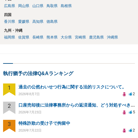
広島県
岡山県
山口県
鳥取県
島根県
四国
香川県
愛媛県
高知県
徳島県
九州・沖縄
福岡県
佐賀県
長崎県
熊本県
大分県
宮崎県
鹿児島県
沖縄県
執行猶予の法律Q&Aランキング
1
過去の公然わいせつ行為に関する法的リスクについて。
2
2026年8月7日
2
口座売却後に法律事務所からの返済通知、どう対処すべきか？
5
2026年7月23日
3
特殊詐欺の受け子で拘留中
2
2026年7月22日