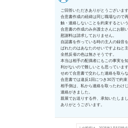
ご回答いただきありがとうございます
合意書作成の経緯は同じ職場なので
触・連絡しないことを約束するという
合意書の作成のみ弁護士さんにお願
慰謝料は請求しておりません。

自認書を作っている時の主人の録音
ばれたのはあなたのせいですよねと主
全然反省の色は無さそうです。

本当は相手の配偶者にもこの事実を
利がないので難しいとも思っています
せめて合意書で交わした連絡を取らな
合意書では違反1回につき30万で約束
相手側は、私から連絡を取ったわけ
連絡がきました。

親展でお送りする件、承知いたしまし
ありがとうございます。
この投稿は、2025年1月5日時