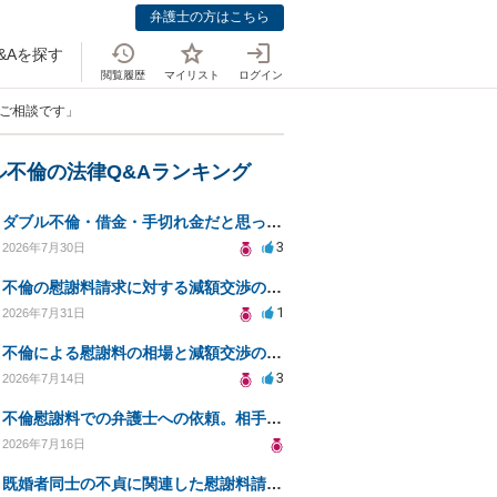
弁護士の方はこちら
&Aを探す
閲覧履歴
マイリスト
ログイン
のご相談です」
ル不倫の法律Q&Aランキング
ダブル不倫・借金・手切れ金だと思っていたお金を1年後いまさら脅迫罪として通知書が来てまとめて請求
3
2026年7月30日
不倫の慰謝料請求に対する減額交渉の可能性と対策
1
2026年7月31日
不倫による慰謝料の相場と減額交渉の可能性について
3
2026年7月14日
不倫慰謝料での弁護士への依頼。相手が自己破産、弁護士との契約範囲は？
2026年7月16日
既婚者同士の不貞に関連した慰謝料請求の対応方法は？