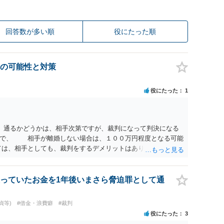
回答数が多い順
役にたった順
の可能性と対策
役にたった
1
 通るかどうかは、相手次第ですが、裁判になって判決になる
ので、 相手が離婚しない場合は、１００万円程度となる可能
は、相手としても、裁判をするデメリットはありますから（経
にご自身が、裁判も辞さずという姿勢を示すことで、プラスに
する多くの場合は、相手が弁護士に依頼しているケースで、５
と思います。 通常は、６０万円から８０万円程度になること
っていたお金を1年後いまさら脅迫罪として通
質問② ご記載の内容が減額を進めるうえでの交渉材料かと思
とは、交渉材料にはならないかと思いますので、ご注意くださ
貞等)
#借金・浪費癖
#裁判
破綻していたことや、相手女性が結婚しているとは知らなかっ
役にたった
3
スバイケースですので、ご自身の場合にそれらの主張ができる