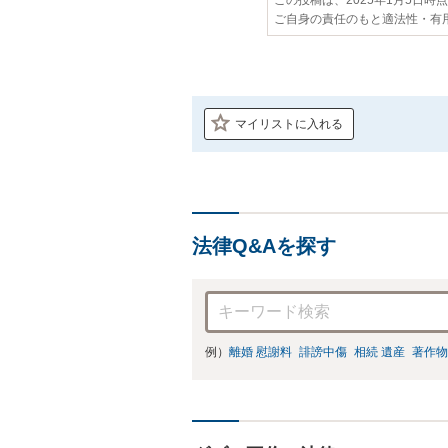
ご自身の責任のもと適法性・有
マイリストに入れる
法律Q&Aを探す
例）
離婚 慰謝料
誹謗中傷
相続 遺産
著作物