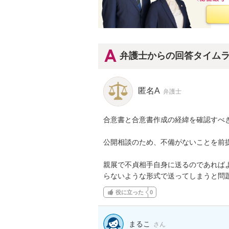
弁護士からの回答タイム
匿名A
弁護士
合意書と合意書作成の経緯を確認すべき
公開相談のため、不備がないことを前提
親展で不貞相手自身に送るのであれば
らないような形式で送ってしまうと問
役に立った
0
まるこ
さん