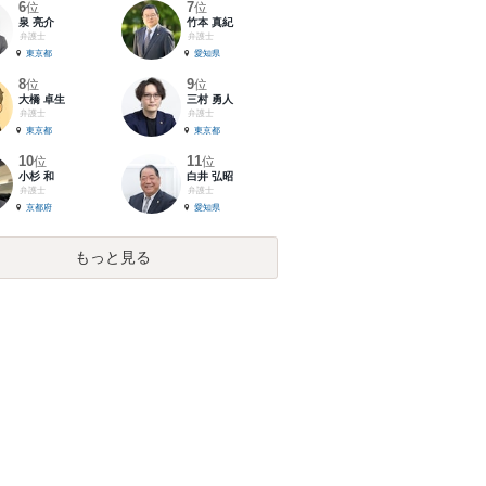
6
7
位
位
泉 亮介
竹本 真紀
弁護士
弁護士
東京都
愛知県
8
9
位
位
大橋 卓生
三村 勇人
弁護士
弁護士
東京都
東京都
10
11
位
位
小杉 和
白井 弘昭
弁護士
弁護士
京都府
愛知県
もっと見る