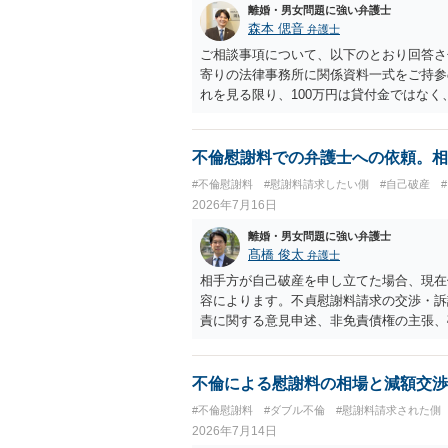
かはよくお考え下さい。 ３ 質問③ 
離婚・男女問題に強い弁護士
いう基準はありません。 公序良俗に反
森本 偲音
弁護士
２００万円でも、５０万円でも、公序
ご相談事項について、以下のとおり回答さ
は、妥当かどうかというよりも、ご自身が
寄りの法律事務所に関係資料一式をご持参の
ます。 そのうえで、合意できるかは、
れを見る限り、100万円は貸付金ではなく
ご記載の内容からは判断できないので
む１００万円の貸付に至るまでのやり取り
りますので、むしろ、原則としては、清
金銭であったと評価される可能性はあると考
質問に対する回答は以上ですが、可能であ
いうLINEや誓約書は、裁判上どの程度証
不倫慰謝料での弁護士への依頼。相
されて、 今後の対応についてアドバイ
ない限り、具体的な判断はできませんが、
#不倫慰謝料
#慰謝料請求したい側
#自己破産
ければ幸いです。
から100万円を貸付扱いに変更すること
2026年7月16日
正当な権利がないのに利益を取得した）と
はないかと存じます。 ④ 私は現在、収入
離婚・男女問題に強い弁護士
再婚したが主人はお金に厳しい為、一括で
髙橋 俊太
弁護士
払いになる可能性はありますか。 ⇒判決
相手方が自己破産を申し立てた場合、現在
を差し押さえられ、そこから債権回収が
容によります。不貞慰謝料請求の交渉・訴
すので、その場合は分割払いにより支払うこ
責に関する意見申述、非免責債権の主張、
円のみ和解交渉を続けるべきでしょうか。
せん。そのため、追加費用が発生するかど
する必要はないと考えられるため、 12
しょう。 成功報酬についても、契約内容
る契約が多いと思われますが、「請求額を
不倫による慰謝料の相場と減額交渉
する定めになっている可能性もあります。
#不倫慰謝料
#ダブル不倫
#慰謝料請求された側
応してもらえるのか、追加費用はかかるか
2026年7月14日
て争う見込みがあるのかを確認されるとよ