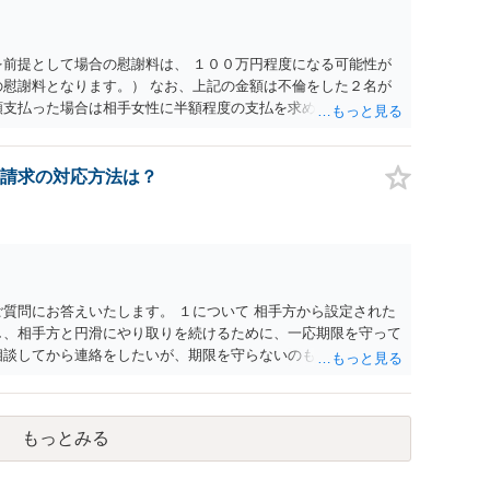
を前提として場合の慰謝料は、 １００万円程度になる可能性が
の慰謝料となります。） なお、上記の金額は不倫をした２名が
額支払った場合は相手女性に半額程度の支払を求める、 求償が
棄する場合の慰謝料相場は、６０万円から８０万円程度になるこ
んので、減額してでも求償権を放棄してもらうメリットがあるこ
性について、慰謝料額に影響が出る可能性はないと考えます。
請求の対応方法は？
、ご依頼になる弁護士により異なりますので、直接ご確認いた
は以上ですが、可能であれば、ご依頼になるかは別にして、お近
についてアドバイスを求めることをおすすめいたします。 ご参
ご質問にお答えいたします。 １について 相手方から設定された
し、相手方と円滑にやり取りを続けるために、一応期限を守って
相談してから連絡をしたいが、期限を守らないのもご不安という
るので少々お待ちください」という旨の連絡を入れておくこと
と婚約破棄の慰謝料請求は、法的には別の議論ではありますが、
。 例えば、既婚者であるにもかかわらず、結婚するということ
もっとみる
場合には、求償権の負担割合が高くなり、婚約破棄の慰謝料も
ではありません。 ただし、法律上重婚は認められていないの
れると、成立しないと判断される可能性の方が高いと思われま