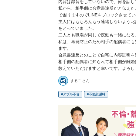
内容は録音をしていないので、何を話し
私から、相手側に合意書違反だと伝えた
で困りますのでLINEをブロックさせて
主人にはもちろんもう連絡しないよう叱
をとっていました。

二人とも職場が同じで夜勤も一緒になる
私は、再発防止のため相手の配偶者にも
ます。

合意書違反とのことで自宅に内容証明を
相手側の配偶者に知られて相手側が離婚
教えていただけますと幸いです。よろし
まるこ さん
ダブル不倫
不倫慰謝料