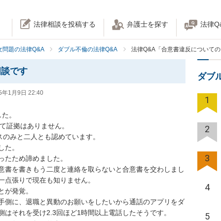
法律相談を投稿する
弁護士を探す
法律Q
女問題の法律Q&A
ダブル不倫の法律Q&A
法律Q&A「合意書違反について
相談です
ダブ
5年1月9日 22:40
1
た。

て証拠はありません。

2
のみと二人とも認めています。

た。

3
ったため諦めました。

意書を書きもう二度と連絡を取らないと合意書を交わしまし
一点張りで現在も知りません。

4
が発覚。

手側に、退職と異動のお願いをしたいから通話のアプリをダ
はそれを受け2.3回ほど1時間以上電話したそうです。

5