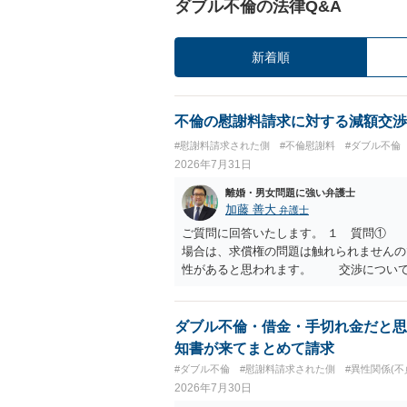
ダブル不倫の法律Q&A
新着順
不倫の慰謝料請求に対する減額交渉
#慰謝料請求された側
#不倫慰謝料
#ダブル不倫
2026年7月31日
離婚・男女問題に強い弁護士
加藤 善大
弁護士
ご質問に回答いたします。 １ 質問①
場合は、求償権の問題は触れられません
性があると思われます。 交渉について
済的、時間的、精神的負担等）、 反対
働く可能性は有り得ます。 交渉で解決
０万円以下で合意できる場合は稀である
ダブル不倫・借金・手切れ金だと思
が多いというのが私の印象です。 ２ 
知書が来てまとめて請求
います。 なお、ご自身が離婚しないこ
#ダブル不倫
#慰謝料請求された側
#異性関係(不
い。 また、相手夫婦の婚姻関係が既に
2026年7月30日
たと主張することもありますが、 ケー