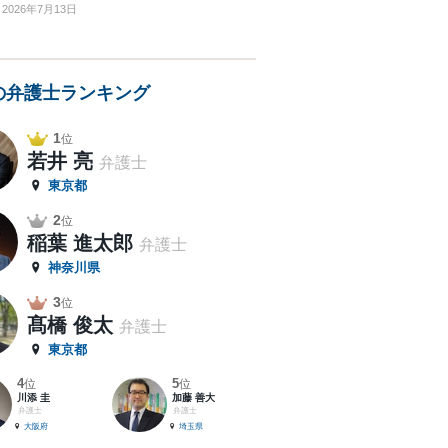
2026年7月13日
の弁護士ランキング
1
位
若井 亮
弁護士
東京都
2
位
稲葉 進太郎
弁護士
神奈川県
3
位
髙橋 俊太
弁護士
東京都
4
5
位
位
川添 圭
加藤 善大
弁護士
弁護士
大阪府
埼玉県