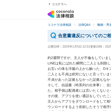
ココナラへ
ココナラ法律相談
法律Q&A
離婚・男
合意書違反についてのご
公開日時：
2025年1月5日 22:01
更新日時：
202
約2週間ですが、主人が不倫をしていまし
LINEは私にばれた瞬間に二人とも削除し
お互いの体を洋服の上から触った、Dキス
二人とも不貞は絶対にないと言っていまし
不貞があった証拠もなかった証拠もなか
そして、自認書（時系列の出来事）、合
た。相手側は配偶者には言いたくないと
その後、アプリを使い通話をしていたこと
主人からアプリをダウンロードをして相
ウンロードするよう依頼したそうで相手側