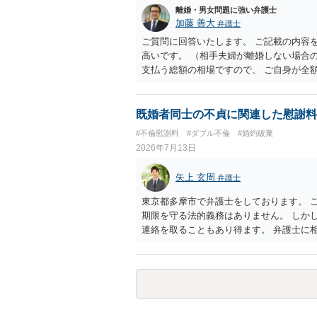
離婚・男女問題に強い弁護士
加藤 善大
弁護士
ご質問に回答いたします。 ご記載の内容
高いです。 （相手夫婦が離婚しない場合
支払う総額の相場ですので、 ご自身が全
できることになります。 その求償権を放
とが多いです。 （相手夫婦が離婚しませ
とになります。） ５年後に離婚する可能
既婚者同士の不貞に関連した慰謝料
最後に、ご依頼になる場合の弁護士費用は
#不倫慰謝料
#ダブル不倫
#婚約破棄
だくといいですよ。 ご質問に対する回答
2026年7月13日
くの弁護士に直接相談されて、今後の対応
考にしていただけますと幸いです。
矢上 玄周
弁護士
東京都多摩市で弁護士をしております。 
期限を守る法的義務はありません。 しか
連絡を取ることもあり得ます。 弁護士に
場合には、「弁護士に相談してから連絡す
もあります。 ２について 求償権の請求
事実上の繋がりがないわけではありません
を匂わせて不貞関係になったというような
払う必要が生じるという可能性もないわけ
で、既婚者同士の婚約が成立するかといわ