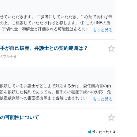
違約金を５０万円とする旨の交渉をすることが妥当かどうかと
するような金額では、その条項自体が無効になり得ますが、
良俗に反するほど高額とはいえないと考えますので、 結局
せていただきます。 ご参考にしていただき、ご心配であれば最
納得できるかどうかという基準でお考えいただくといいと思い
上、ご相談していただければと存じます。 ① このLINEの流
相手も納得できるか否かにかかってはきますが。 ４ 質問④
、手切れ金・和解金と評価される可能性はあるのか ⇒LINEを含
すが、 清算条項を記載しないで合意することはリスクがあ
等の経緯、誓約書の内容等を踏まえて、関係を清算するための
算条項を記載するべきであるとお考えいただくといいです。 ご
えます。 ② 「今後一切関与しないなら100万円振り込む」と
れば、ご依頼になるかは別として、お近くの弁護士に直接相談
拠価値があるのか ⇒前後のやり取りや誓約書の具体的内容を見
手が自己破産、弁護士との契約範囲は？
ス等を求めることをお勧めいたします。 ご参考にしていただ
一定の証拠価値はあると考えます。 ③ 借用書があっても、後
#ダブル不倫
は認められるのか。 ⇒おそらく１００万円は不当利得（受け取る
して返還請求されているものかと推察しますので、 貸金返還で
も不安定で貯金もなくリボ払い借金が既に約100万あり。今年に
220万円を支払う事は困難 仮に裁判で敗訴した場合でも、分割
となり敗訴してしまった場合は、強制執行により不動産等の財産
依頼している弁護士がどこまで対応するかは、委任契約書の内
図られることになりますが、 和解であれば柔軟な解決が可能で
訟を依頼した契約であっても、相手方の破産手続への対応、免
とも十分可能です。 ⑤ このような事情であれば、私は120万
破産裁判所への書面提出等まで当然に含まれているとは限りま
 ⇒ご相談者様の認識を前提にすれば、１００万円も含めて返済
うかは、まず委任契約書と弁護士の説明を確認した方がよいで
0万円のみについて交渉を続けることがベターかと存じます。
次第です。通常は、実際に回収できた金額を基準に報酬が発生す
認めさせた場合」や「和解成立時」など、回収前に報酬が発生
の可能性について
 依頼している弁護士に、破産手続への意見申述まで契約内で対
、免責された場合に成功報酬が発生するのか、非免責債権とし
役にたった
3
いと思います。