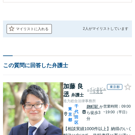
2人が
マイリストしています
マイリストに入れる
この質問に回答した弁護士
加藤 良
東京都
インタビュ
ーを見る
丞
弁護士
造力総合法律事務所
千
麹町駅
か
営業時間：09:00
東
代
~19:00（平日）
ら徒歩3
京
|
田
分
都
区
【相談実績1000件以上】納得のいく