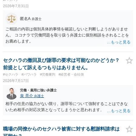
2026年7月31日
匿名A
弁護士
ご相談の内容は個別具体的事情を確認しないと判断しようがありませ
ん。 ココナラで労働問題を取り扱う弁護士に個別相談をされることを
お薦めします。
セクハラの撤回及び謝罪の要求は可能なのかどうか？
前提として訴えるつもりはありません。
#セクハラ
#パワハラ
#労働審判
#経営者・会社側
2026年7月17日
労働・雇用に強い弁護士
泉 亮介
弁護士
相手の任意の協力がない限り、謝罪等について強制することはできな
いため相手の対応次第となってしまうかと思われます。
職場の同僚からのセクハラ被害に対する慰謝料請求は