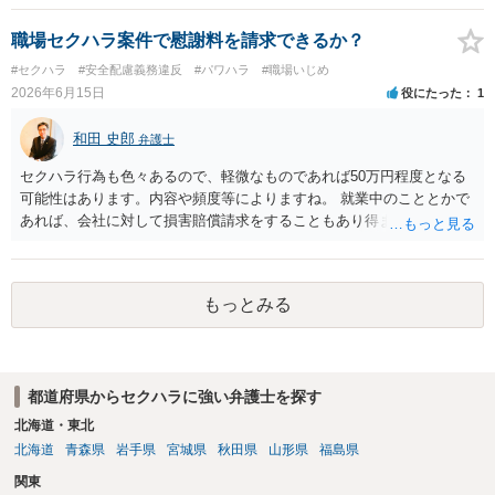
難易度によって変わります。また、現在は弁護士報酬は自由化されて
は口頭でも成立しますが、裁判等で争点となった場合には録音等の証
いますので、依頼する弁護士によっても費用は変わってきます。
拠がない限り立証が困難となり、請求が認められない可能性がござい
職場セクハラ案件で慰謝料を請求できるか？
ます。 ②未払給与に関しては労務を提供しているのにもかかわらず支
#セクハラ
#安全配慮義務違反
#パワハラ
#職場いじめ
払われていない場合は、契約違反となりますので請求可能かと存じま
2026年6月15日
役にたった
1
す。 ③休日・時間外労働については、休日・時間外労働があったこと
を示す証拠があるかまずは確認する必要があるかと存じます。 ④パワ
和田 史郎
弁護士
ハラ・セクハラに関しては、具体的な言動の内容によって判断が分か
れますので、録音データやLINEでのやり取り等を確認する必要がある
セクハラ行為も色々あるので、軽微なものであれば50万円程度となる
かと存じます。 ⑤退職勧奨については退職する意思がないのであれば
可能性はあります。内容や頻度等によりますね。 就業中のこととかで
きっぱりと断ればよく、解雇については不当な解雇である場合には解
あれば、会社に対して損害賠償請求をすることもあり得ます。
雇無効を争うなどの対応が考えられます。 回答としては以上になりま
すが、まずは、資料一式をご持参いただき最寄りの法律事務所にご相
談するか、労働基準監督署に相談する等の対応をしていただくことが
望ましいと考えます。
もっとみる
都道府県からセクハラに強い弁護士を探す
北海道・東北
北海道
青森県
岩手県
宮城県
秋田県
山形県
福島県
関東