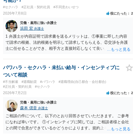
可能か？
#セクハラ
#正社員・契約社員
#不同意わいせつ
2026年7月8日
役にたった
2
労働・雇用に強い弁護士
浜田 宏
弁護士
1 弁護士が内容証明で請求書を送るメリットは、①事案に即した内容
で請求の根拠、法的根拠を明示して請求してもらえる、②交渉を弁護
士に任せることができ、相手方と直接対応しなくて良い、というとこ
ろでしょうか。 デメリットは、費用がかかる点でしょう。 また、
請求は可能ですが、相手が任意に払うかどうかは分かりません。 ２
民事訴訟に証拠の制限はありませんが、秘密録音はプライバシー保護
パワハラ・セクハラ・未払い給与・インセンティブに
の観点から、裁判の証拠にする場合には注意が必要です(証拠排除され
ついて相談
る場合があります。)。 ３ 会社がどういう証拠に基づいて、誰が判断
#不当解雇
#退職勧奨
#パワハラ
#退職理由(自己都合・会社都合)
したかわかりませんが、会社がセクハラ認定しなかったからといっ
#正社員・契約社員
#セクハラ
て、裁判所も認定しないとは限りません。具体的な証拠とそれで認定
2026年7月2日
役にたった
2
できる事実次第です。 ４ SNS等で誹謗中傷したり、噂話を流したり
労働・雇用に強い弁護士
しないようにして下さい。そういう報復的なことをしなければ名誉毀
森本 偲音
弁護士
損にはなりません。反訴は貴女が加害行為をしなければ、通常は起こ
されません。 ５ 裁判をして、和解すれば和解金が入ります。 勝訴
ご相談の件について、以下のとおり回答させていただきます。 ご参考
判決を得て確定すれば、判決認容額を払ってもらいます。任意に支払
になれば幸いです。 ①インセンティブに関しては、ご相談者様と会社
わない場合には、給与や預貯金、不動産などの財産を差押えます。
との間で合意ができているかどうかによります。規約上そのような合
敗訴した場合、何も得られません。 ６ 弁護士費用は請求額や事件の
意が確認できれば請求できる可能性はあると考えます。 なお、合意