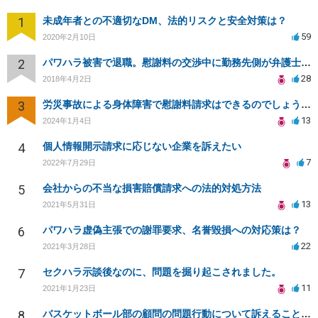
1
未成年者との不適切なDM、法的リスクと安全対策は？
59
2020年2月10日
2
パワハラ被害で退職。慰謝料の交渉中に勤務先側が弁護士を立ててきました
28
2018年4月2日
3
労災事故による身体障害で慰謝料請求はできるのでしょうか？
13
2024年1月4日
4
個人情報開示請求に応じない企業を訴えたい
7
2022年7月29日
5
会社からの不当な損害賠償請求への法的対処方法
13
2021年5月31日
6
パワハラ虚偽主張での謝罪要求、名誉毀損への対応策は？
22
2021年3月28日
7
セクハラ示談後なのに、問題を掘り起こされました。
11
2021年1月23日
8
バスケットボール部の顧問の問題行動について訴えることは可能でしょうか？