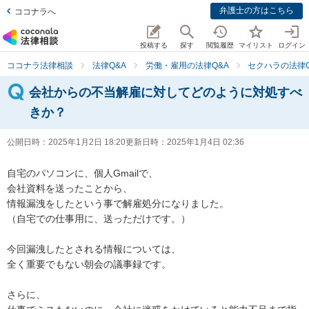
弁護士の方はこちら
ココナラへ
投稿する
探す
閲覧履歴
マイリスト
ログイン
ココナラ法律相談
法律Q&A
労働・雇用の法律Q&A
セクハラの法律Q
会社からの不当解雇に対してどのように対処すべ
きか？
公開日時：
2025年1月2日 18:20
更新日時：
2025年1月4日 02:36
自宅のパソコンに、個人Gmailで、

会社資料を送ったことから、

情報漏洩をしたという事で解雇処分になりました。

（自宅での仕事用に、送っただけです。）

今回漏洩したとされる情報については、

全く重要でもない朝会の議事録です。

さらに、
