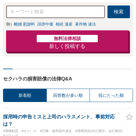
り。
検索
例）
離婚 慰謝料
誹謗中傷
相続 遺産
著作物 違法
無料法律相談
新しく投稿する
セクハラの損害賠償の法律Q&A
新着順
回答数が多い順
役にたった順
採用時の申告ミスと上司のハラスメント、事前対応
は？
#退職勧奨
#セクハラ
#労働・雇用契約違反
#退職理由(自己都合・会社都合)
#パワハラ