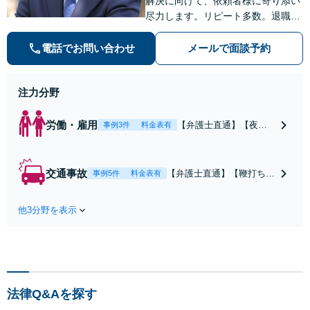
解決に向けて、依頼者様に寄り添い
尽力します。リピート多数。退職勧
奨の解決金を3倍にした事例など、
労働分野に強み。後々「相談してお
電話でお問い合わせ
メールで面談予約
けばよかった」と後悔しないために
もまずはご相談ください。
注力分野
労働・雇用
【弁護士直通】【夜
事例3件
料金表有
間・休日も対応】未払
残業代や不当解雇、退
職勧奨、労災認定ま
交通事故
【弁護士直通】【鞭打ち等
事例5件
料金表有
で。退職勧奨の解決金
軽度の症状からOK】事故
を交渉によって3倍にし
直後から保険会社、裁判所
た事例あり。訴訟も視
他3分野を表示
との交渉もお任せくださ
野に、最適な助言と粘
い。後遺障害の等級認定も
り強く交渉を行いま
対応。事故後の対応や賠償
す。退職前後、育休中
金額によって人生が変わる
などの状況でも歓迎。
こともあります。経験豊富
まずはご相談下さい！
な弁護士にご相談くださ
法律Q&Aを探す
い！保険会社の顧問経験あ