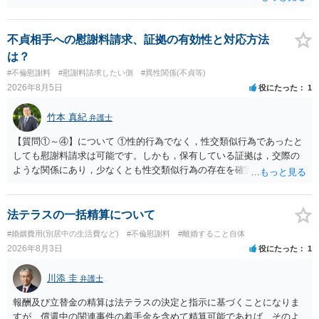
貞の証拠があれば、離婚をさらに有利に進める（離婚したい時期に離
婚する、慰謝料をとるなど）ことができると思われます。 ただし、不
貞発覚後、長期間同居を続けると、不貞を許したとの評価につながる
不貞相手への慰謝料請求、証拠の有効性と対応方法
場合がありますので、ご注意ください。 以上、ご参考まで。
は？
#不倫慰謝料
#慰謝料請求したい側
#異性関係(不貞等)
2026年8月5日
役にたった
1
竹本 真紀
弁護士
【質問①～④】について ①性的行為でなく，性交類似行為であったと
しても慰謝料請求は可能です。しかも，保有している証拠は，交際の
ような関係にあり，少なくとも性交類似行為の存在を確実に証明でき
るものです（裏を返せば，証拠で認められる範囲でしか認めていない
ことを窺わせるものです。）。ですから，慰謝料請求を進めることで
よいと思います。 ただ．慰謝料額については，婚姻破綻に至っていな
法テラスの一括精算について
いとして，この点を考慮されることになるかもしれません。 ②夫との
#婚姻費用(別居中の生活費など)
#不倫慰謝料
#離婚すること自体
今後のことを考えて書いてもらうか否かを検討するのがよいと思いま
2026年8月3日
役にたった
1
す。今ある証拠以上のことを証明（証明力を強めることも含む）でき
るのであれば，前向きに検討を進めるという考え方でもよいでしょ
川添 圭
弁護士
う。慰謝料請求としては証拠として使えることが前提であり，その価
値と夫との関係との均衡のように思います。 ③行政書士に委任をして
報酬及び立替金の精算は法テラスの決定と指示に基づくことになりま
いるのであれば，どのような内容の委任なのか不明ですが，その行政
すが、償還中の関連事件の着手金を含めて精算可能であれば、そのよ