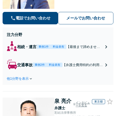
ます。【安心・分かりやすい料金体
系】些細なお悩みにも、丁寧に寄り
添い、不安を軽減します。まずはお
電話でお問い合わせ
メールでお問い合わせ
気軽にご相談ください。
注力分野
相続・遺言
【最後まで諦めませ
事例1件
料金表有
ん】親族間の交渉、複
雑な手続き、全て対応
します！不利な条件で
交通事故
【弁護士費用特約の利用＆
事例2件
料金表有
合意してしまう前にご
Zoom相談可】【死亡・骨
相談ください。【土
折・後遺障害・むち打ち
地・不動産】長期化し
他1分野を表示
等】交通事故でご家族がな
ている問題もできる限
くなってしまった方やお怪
り円滑な交渉へと導き
我された方はまずご相談く
ます。事業承継／相続
ださい。ご自身での対応で
放棄も対応可能。【JR
泉 亮介
は損をしてしまうかもしれ
東京都
インタビュ
千葉駅近く】駐車場あ
ーを見る
ません。代わりに交渉・手
弁護士
り
続きをし、負担を軽減。
彩結法律事務所