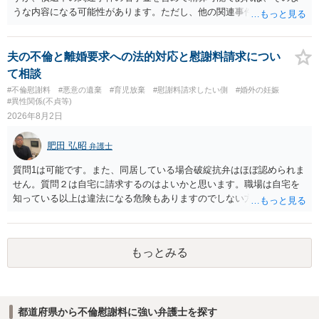
書士との協議になると思います。請求するか，訴訟にするか，その点
うな内容になる可能性があります。ただし、他の関連事件でも相手方
の見極めや，相手方は性交類似行為は認めているのか，それさえも否
から金銭を取得できる場合には個別に考える場合もあります。個別事
定しているのかによって，考え方・進め方は変わってくると思いま
情によって対応が違いますので、法テラスへお尋ねいただいた方が確
す。 ④性交類似行為を認めているにもかかわらず支払を拒否するので
実です。
夫の不倫と離婚要求への法的対応と慰謝料請求につい
あれば，本人（行政書士でも同じだと思います。）への対応ではあま
て相談
り変わらないように思います。減額で折り合えるなら本人様の交渉で
#不倫慰謝料
#悪意の遺棄
#育児放棄
#慰謝料請求したい側
#婚外の妊娠
もよいように思いますが，ゼロかどうかの観点であれば，訴訟に進む
#異性関係(不貞等)
しかなくなるようにも思います。そうしますと，お近くの弁護士に相
2026年8月2日
談して進めることを検討した方がよいようにも思います。
肥田 弘昭
弁護士
質問1は可能です。また、同居している場合破綻抗弁はほぼ認められま
せん。質問２は自宅に請求するのはよいかと思います。職場は自宅を
知っている以上は違法になる危険もありますのでしない方が良いで
す。質問３は可能かと思います。質問４は悪意の遺棄などに該当する
かと思います。有責配偶者ですので相手方からの離婚は拒否しても仮
に訴訟されても法的に成立しません。質問５は認知すると養育費支払
もっとみる
い、相続権が発生します。合意があれば法的に可能ですが法律で強制
することはできません。質問６は可能です。質問７は不貞行為の写真
データ（ハメ撮り）、第三者撮影の腕組み写真、夫の自白録音まであ
るのであれば十分かと思います。ご参考にしてください。
都道府県から不倫慰謝料に強い弁護士を探す