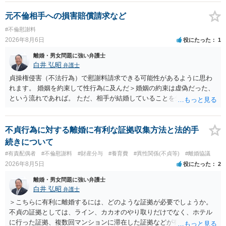
元不倫相手への損害賠償請求など
#不倫慰謝料
2026年8月6日
役にたった
1
離婚・男女問題に強い弁護士
白井 弘昭
弁護士
貞操権侵害（不法行為）で慰謝料請求できる可能性があるように思わ
れます。 婚姻を約束して性行為に及んだ＞婚姻の約束は虚偽だった、
という流れであれば。 ただ、相手が結婚していることを知って行為に
及んでいるのであれば、婚姻できないことについて相談者さんの帰責
性も認められそうですので、あまり慰謝料は高額にならないように思
われます。 一度、最寄りの弁護士に相談してみてください。
不貞行為に対する離婚に有利な証拠収集方法と法的手
続きについて
#有責配偶者
#不倫慰謝料
#財産分与
#養育費
#異性関係(不貞等)
#離婚協議
2026年8月5日
役にたった
2
離婚・男女問題に強い弁護士
白井 弘昭
弁護士
＞こちらに有利に離婚するには、どのような証拠が必要でしょうか。
不貞の証拠としては、ライン、カカオのやり取りだけでなく、ホテル
に行った証拠、複数回マンションに滞在した証拠などが有効です。 不