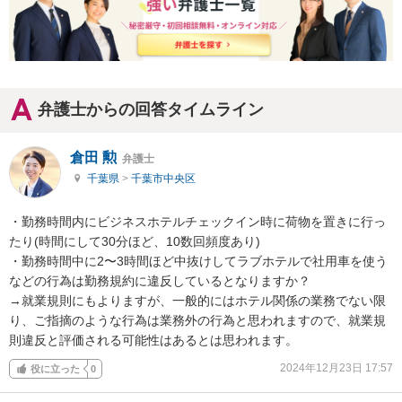
弁護士からの回答タイムライン
倉田 勲
弁護士
千葉県
>
千葉市中央区
・勤務時間内にビジネスホテルチェックイン時に荷物を置きに行っ
たり(時間にして30分ほど、10数回頻度あり)

・勤務時間中に2〜3時間ほど中抜けしてラブホテルで社用車を使う
などの行為は勤務規約に違反しているとなりますか？

→就業規則にもよりますが、一般的にはホテル関係の業務でない限
り、ご指摘のような行為は業務外の行為と思われますので、就業規
則違反と評価される可能性はあるとは思われます。
2024年12月23日 17:57
役に立った
0