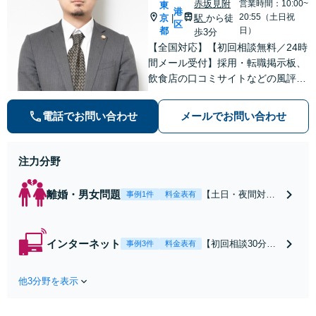
赤坂見附
営業時間：10:00~
東
港
20:55（土日祝
京
駅
から徒
|
区
都
日）
歩3分
【全国対応】【初回相談無料／24時
間メール受付】採用・転職掲示板、
飲食店の口コミサイトなどの風評被
害対策など実績あり！【刑事】犯罪
の種類を問わず相談可。可能な限り
電話でお問い合わせ
メールでお問い合わせ
早期対応で駆けつけサポート【労
働】不当解雇・残業代請求はおまか
せください
注力分野
離婚・男女問題
【土日・夜間対応
事例1件
料金表有
可】【初回相談30
分無料】「相手方
から書面を提示さ
インターネット
【初回相談30分無
事例3件
料金表有
れたら、サインす
料】状況に応じて
る前にご相談を」
手段を使い分け、
経験豊富な弁護士
他3分野を表示
適切な方法で投稿
が全力で交渉にあ
の削除・発信者情
たります！相手方
報開示請求をおこ