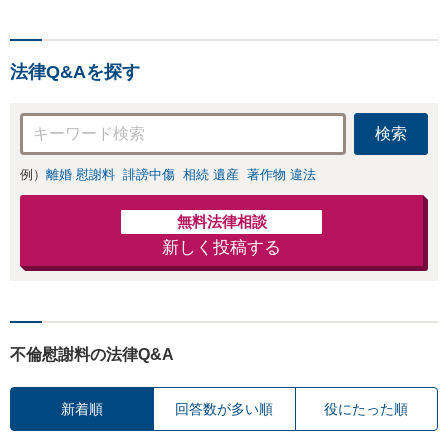
と直接話す精神的
ないます「企業や
負担を軽減「弁護
お店の風評被害対
士の交渉で慰謝料
策／売り上げ低下
金額アップ／減額
法律Q&Aを探す
防止のために尽
交渉も対応可」
力」加害者側の対
【完全個室対応】
応可：開示請求の
検索
意見照会が来たと
きの対処法、被害
例）
離婚 慰謝料
誹謗中傷
相続 遺産
著作物 違法
者との示談交渉
無料法律相談
新しく投稿する
不倫慰謝料の法律Q&A
新着順
回答数が多い順
役にたった順