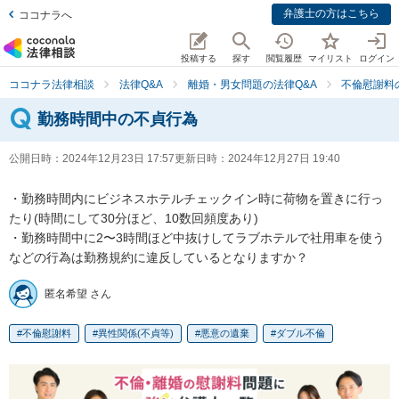
弁護士の方はこちら
ココナラへ
投稿する
探す
閲覧履歴
マイリスト
ログイン
ココナラ法律相談
法律Q&A
離婚・男女問題の法律Q&A
不倫慰謝料
勤務時間中の不貞行為
公開日時：
2024年12月23日 17:57
更新日時：
2024年12月27日 19:40
・勤務時間内にビジネスホテルチェックイン時に荷物を置きに行っ
たり(時間にして30分ほど、10数回頻度あり)

・勤務時間中に2〜3時間ほど中抜けしてラブホテルで社用車を使う
などの行為は勤務規約に違反しているとなりますか？
匿名希望 さん
不倫慰謝料
異性関係(不貞等)
悪意の遺棄
ダブル不倫