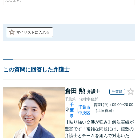
マイリストに入れる
この質問に回答した弁護士
倉田 勲
弁護士
千葉県
千葉第一法律事務所
千
営業時間：09:00~20:00
千葉市
葉
|
（土日祝日）
中央区
県
【粘り強い交渉が強み】解決実績が
豊富です！複雑な問題には、複数の
弁護士とチームを組んで対応いたし