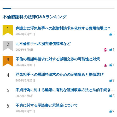
不倫慰謝料の法律Q&Aランキング
1
弁護士に浮気相手への慰謝料請求を依頼する費用相場は？
5
2026年7月28日
2
元不倫相手への損害賠償請求など
1
2026年8月6日
3
不倫の慰謝料請求に対する減額交渉の可能性と対策
1
2026年7月31日
4
浮気相手への慰謝料請求のための証拠集めと探偵選び
3
2026年7月26日
5
不貞行為に対する離婚に有利な証拠収集方法と法的手続きについて
2
2026年8月5日
6
不貞に関する示談書と示談金について
2
2026年7月28日