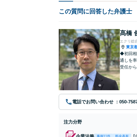
この質問に回答した弁護士
髙橋 
エクリ総
東京
◆初回相
通しを率
受任から
ます。 
電話でお問い合わせ
注力分野
企業法務
【
事例11件
料金表有