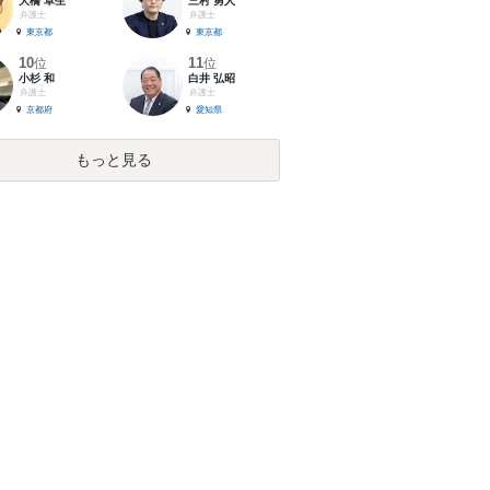
大橋 卓生
三村 勇人
弁護士
弁護士
東京都
東京都
10
11
位
位
小杉 和
白井 弘昭
弁護士
弁護士
京都府
愛知県
もっと見る