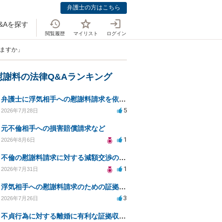
弁護士の方はこちら
&Aを探す
閲覧履歴
マイリスト
ログイン
りますか」
慰謝料の法律Q&Aランキング
弁護士に浮気相手への慰謝料請求を依頼する費用相場は？
5
2026年7月28日
元不倫相手への損害賠償請求など
1
2026年8月6日
不倫の慰謝料請求に対する減額交渉の可能性と対策
1
2026年7月31日
浮気相手への慰謝料請求のための証拠集めと探偵選び
3
2026年7月26日
不貞行為に対する離婚に有利な証拠収集方法と法的手続きについて