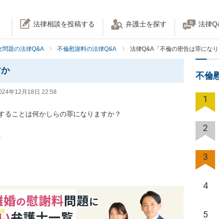
法律相談を投稿する
弁護士を探す
法律Q
女問題の法律Q&A
不倫慰謝料の法律Q&A
法律Q&A「不倫の密告は罪にな
すか
不倫
024年12月18日 22:58
1
することは何かしらの罪になりますか？

2


3
4
5