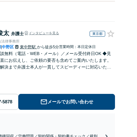
俊太
弁護士
インタビューを見る
東京都
合法律事務所
都
中野区
東中野駅
から徒歩5分
営業時間：本日定休日
|
談無料（電話・WEB・メール）／メール受付終日OK ◆見
直にお伝えし、ご依頼の要否も含めてご案内いたします。
解決まで弁護士本人が一貫してスピーディーに対応いたし
◆累計相談2000件以上・解決実績500件以上
メールでお問い合わせ
債権回収／労働問題／契約関係・契約書チェック／裁判対