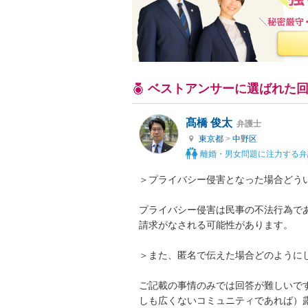
ベストアンサーに選ばれた
髙橋 俊太
弁護士
東京都
>
中野区
離婚・男女問題に注力する弁
＞プライバシー侵害となった場合どうい
プライバシー侵害は民事の不法行為で
請求がなされる可能性があります。

＞また、匿名で伝えた場合どのようにし
ご記載の事情のみでは回答が難しいで
しも広くないコミュニティであれば）露