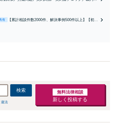
】取引先とのトラブル・会社内のトラブルなど、事後の解
だけでなく予防法務までワンストップで対応！顧問弁護士
お探しの方もご相談ください！【顧問経験豊富】【個別案
【累計相談件数2000件、解決事例500件以上】【初回
表有
も対応OK】
相談（電話・WEB）無料】「オーダーメイドの解決
策を提示」依頼者様の話を丁寧にうかがい、どんな
不安があるのか、何を解決したいのかを正確に読み
取ります。【東京都在住以外の方も対応】
検索
無料法律相談
新しく投稿する
 違法