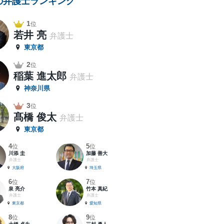
の弁護士ランキング
1
位
若井 亮
弁護士
東京都
2
位
稲葉 進太郎
弁護士
神奈川県
3
位
髙橋 俊太
弁護士
東京都
4
5
位
位
川添 圭
加藤 善大
弁護士
弁護士
大阪府
埼玉県
6
7
位
位
泉 亮介
竹本 真紀
弁護士
弁護士
東京都
愛知県
8
9
位
位