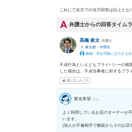
これにて此方での当方回答は以上とな
弁護士からの回答タイム
髙橋 俊太
弁護士
東京都
>
中野区
離婚・男女問題に注力する弁
不貞行為といえどもプライバシーの範
した場合は、不貞当事者に対するプラ
役に立った
0
匿名希望
さん
よく利用しているお店のオーナーが
います。

(知人が不倫相手で嫉妬からそのお店