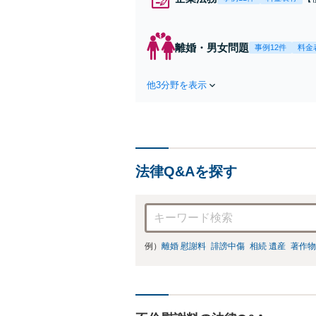
応
決
を
離婚・男女問題
事例12件
料金
件
他3分野を表示
法律Q&Aを探す
例）
離婚 慰謝料
誹謗中傷
相続 遺産
著作物