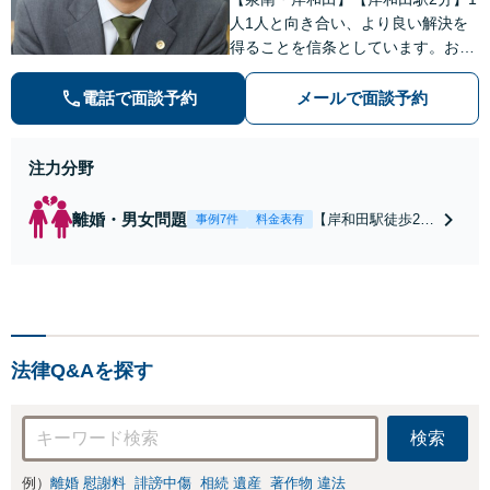
人1人と向き合い、より良い解決を
得ることを信条としています。お気
軽にご相談下さい。
電話で面談予約
メールで面談予約
注力分野
離婚・男女問題
【岸和田駅徒歩2
事例7件
料金表有
分】【土日夜間対
応】【スピーディ
な対応】【納得の
料金体系】で安心
してご依頼頂ける
よう努めておりま
法律Q&Aを探す
す。一人で悩まず
にまずはお気軽に
ご相談を。
検索
例）
離婚 慰謝料
誹謗中傷
相続 遺産
著作物 違法