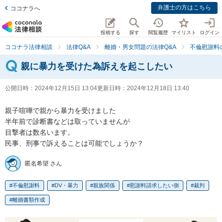
弁護士の方はこちら
ココナラへ
投稿する
探す
閲覧履歴
マイリスト
ログイン
ココナラ法律相談
法律Q&A
離婚・男女問題の法律Q&A
不倫慰謝料
親に暴力を受けた為訴えを起こしたい
公開日時：
2024年12月15日 13:04
更新日時：
2024年12月18日 13:40
親子喧嘩で親から暴力を受けました

半年前で診断書などは取っていませんが

目撃者は数名います。

民事、刑事で訴えることは可能でしょうか？
匿名希望 さん
不倫慰謝料
DV・暴力
親族関係
慰謝料請求したい側
裁判
離婚書類作成