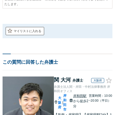
たします。
マイリストに入れる
この質問に回答した弁護士
関 大河
弁護士
大阪府
弁護士法人関・岸田・中村法律事務所 岸
和田オフィス
岸
岸和田駅
営業時間：10:00
大
和
~20:00（平日）
から徒歩2
阪
|
田
分
府
市
【泉南・岸和田】【岸和田駅2分】1