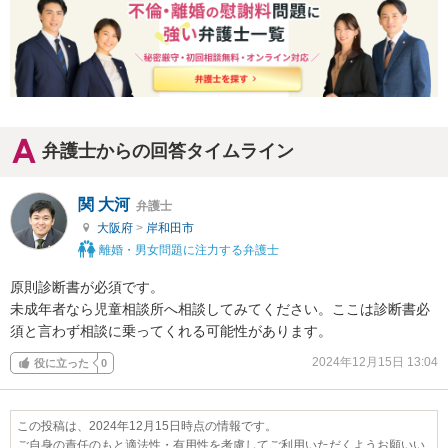
弁護士からの回答タイムライン
関 大河
弁護士
大阪府
>
岸和田市
離婚・男女問題に注力する弁護士
原則診断書が必須です。

未成年者なら児童相談所へ相談してみてください。ここは診断書必
須と言わず相談に乗ってくれる可能性があります。
2024年12月15日 13:04
役に立った
0
この投稿は、2024年12月15日時点の情報です。
ご自身の責任のもと適法性・有用性を考慮してご利用いただくようお願いい