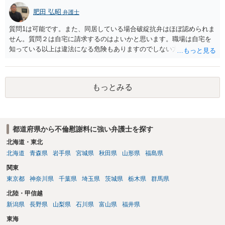
肥田 弘昭
弁護士
質問1は可能です。また、同居している場合破綻抗弁はほぼ認められま
せん。質問２は自宅に請求するのはよいかと思います。職場は自宅を
知っている以上は違法になる危険もありますのでしない方が良いで
す。質問３は可能かと思います。質問４は悪意の遺棄などに該当する
かと思います。有責配偶者ですので相手方からの離婚は拒否しても仮
に訴訟されても法的に成立しません。質問５は認知すると養育費支払
もっとみる
い、相続権が発生します。合意があれば法的に可能ですが法律で強制
することはできません。質問６は可能です。質問７は不貞行為の写真
データ（ハメ撮り）、第三者撮影の腕組み写真、夫の自白録音まであ
るのであれば十分かと思います。ご参考にしてください。
都道府県から不倫慰謝料に強い弁護士を探す
北海道・東北
北海道
青森県
岩手県
宮城県
秋田県
山形県
福島県
関東
東京都
神奈川県
千葉県
埼玉県
茨城県
栃木県
群馬県
北陸・甲信越
新潟県
長野県
山梨県
石川県
富山県
福井県
東海