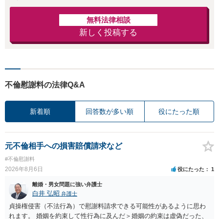
無料法律相談
新しく投稿する
不倫慰謝料の法律Q&A
新着順
回答数が多い順
役にたった順
元不倫相手への損害賠償請求など
#不倫慰謝料
2026年8月6日
役にたった
1
離婚・男女問題に強い弁護士
白井 弘昭
弁護士
貞操権侵害（不法行為）で慰謝料請求できる可能性があるように思わ
れます。 婚姻を約束して性行為に及んだ＞婚姻の約束は虚偽だった、