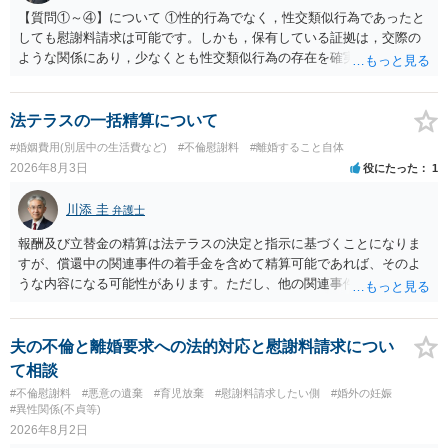
【質問①～④】について ①性的行為でなく，性交類似行為であったと
しても慰謝料請求は可能です。しかも，保有している証拠は，交際の
ような関係にあり，少なくとも性交類似行為の存在を確実に証明でき
るものです（裏を返せば，証拠で認められる範囲でしか認めていない
ことを窺わせるものです。）。ですから，慰謝料請求を進めることで
よいと思います。 ただ．慰謝料額については，婚姻破綻に至っていな
法テラスの一括精算について
いとして，この点を考慮されることになるかもしれません。 ②夫との
#婚姻費用(別居中の生活費など)
#不倫慰謝料
#離婚すること自体
今後のことを考えて書いてもらうか否かを検討するのがよいと思いま
2026年8月3日
役にたった
1
す。今ある証拠以上のことを証明（証明力を強めることも含む）でき
るのであれば，前向きに検討を進めるという考え方でもよいでしょ
川添 圭
弁護士
う。慰謝料請求としては証拠として使えることが前提であり，その価
値と夫との関係との均衡のように思います。 ③行政書士に委任をして
報酬及び立替金の精算は法テラスの決定と指示に基づくことになりま
いるのであれば，どのような内容の委任なのか不明ですが，その行政
すが、償還中の関連事件の着手金を含めて精算可能であれば、そのよ
書士との協議になると思います。請求するか，訴訟にするか，その点
うな内容になる可能性があります。ただし、他の関連事件でも相手方
の見極めや，相手方は性交類似行為は認めているのか，それさえも否
から金銭を取得できる場合には個別に考える場合もあります。個別事
定しているのかによって，考え方・進め方は変わってくると思いま
情によって対応が違いますので、法テラスへお尋ねいただいた方が確
す。 ④性交類似行為を認めているにもかかわらず支払を拒否するので
実です。
夫の不倫と離婚要求への法的対応と慰謝料請求につい
あれば，本人（行政書士でも同じだと思います。）への対応ではあま
て相談
り変わらないように思います。減額で折り合えるなら本人様の交渉で
#不倫慰謝料
#悪意の遺棄
#育児放棄
#慰謝料請求したい側
#婚外の妊娠
もよいように思いますが，ゼロかどうかの観点であれば，訴訟に進む
#異性関係(不貞等)
しかなくなるようにも思います。そうしますと，お近くの弁護士に相
2026年8月2日
談して進めることを検討した方がよいようにも思います。