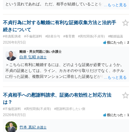
という流れであれば。 ただ、相手が結婚していることを知って行為に
及んでいるのであれば、婚姻できないことについて相談者さんの帰責
性も認められそうですので、あまり慰謝料は高額にならないように思
われます。 一度、最寄りの弁護士に相談してみてください。
不貞行為に対する離婚に有利な証拠収集方法と法的手
続きについて
#有責配偶者
#不倫慰謝料
#財産分与
#養育費
#異性関係(不貞等)
#離婚協議
2026年8月5日
役にたった
2
離婚・男女問題に強い弁護士
白井 弘昭
弁護士
＞こちらに有利に離婚するには、どのような証拠が必要でしょうか。
不貞の証拠としては、ライン、カカオのやり取りだけでなく、ホテル
に行った証拠、複数回マンションに滞在した証拠などが有効です。 不
貞の証拠があれば、離婚をさらに有利に進める（離婚したい時期に離
婚する、慰謝料をとるなど）ことができると思われます。 ただし、不
貞発覚後、長期間同居を続けると、不貞を許したとの評価につながる
不貞相手への慰謝料請求、証拠の有効性と対応方法
場合がありますので、ご注意ください。 以上、ご参考まで。
は？
#不倫慰謝料
#異性関係(不貞等)
#慰謝料請求したい側
2026年8月5日
役にたった
1
竹本 真紀
弁護士