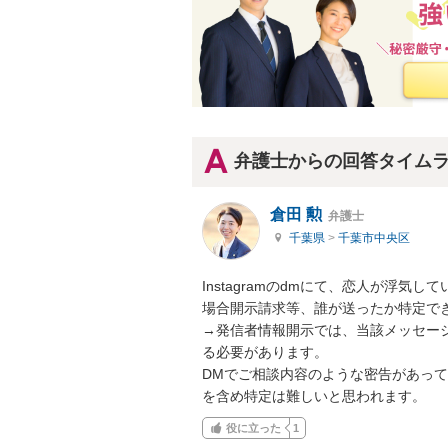
弁護士からの回答タイム
倉田 勲
弁護士
千葉県
>
千葉市中央区
Instagramのdmにて、恋人が浮気
場合開示請求等、誰が送ったか特定でき
→発信者情報開示では、当該メッセー
る必要があります。

DMでご相談内容のような密告があっ
を含め特定は難しいと思われます。
役に立った
1