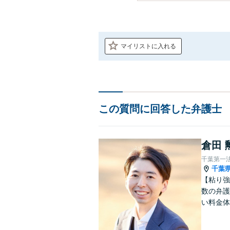
マイリストに入れる
この質問に回答した弁護士
倉田 
千葉第一
千葉
【粘り強
数の弁護
い料金体
す。まず