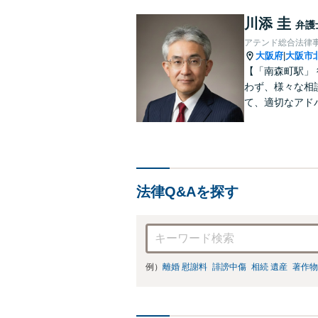
川添 圭
弁護
アテンド総合法律
大阪府
大阪市
|
【「南森町駅」
わず、様々な相
て、適切なアド
法律Q&Aを探す
例）
離婚 慰謝料
誹謗中傷
相続 遺産
著作物