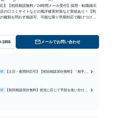
応】【初回相談無料／24時間メール受付】採用・転職掲示
店の口コミサイトなどの風評被害対策など実績あり！【刑
の種類を問わず相談可。可能な限り早期対応で駆けつけサ
労働】不当解雇・残業代請求はおまかせください
メールでお問い合わせ
【土日・夜間対応可】【初回相談30分無料】「相手方
表有
から書面を提示されたら、サインする前にご相談を」
経験豊富な弁護士が全力で交渉にあたります！相手方
と直接話す精神的負担を軽減「弁護士の交渉で慰謝料
【初回相談30分無料】状況に応じて手段を使い分け、
表有
金額アップ／減額交渉も対応可」【完全個室対応】
適切な方法で投稿の削除・発信者情報開示請求をおこ
ないます「企業やお店の風評被害対策／売り上げ低下
防止のために尽力」加害者側の対応可：開示請求の意
見照会が来たときの対処法、被害者との示談交渉