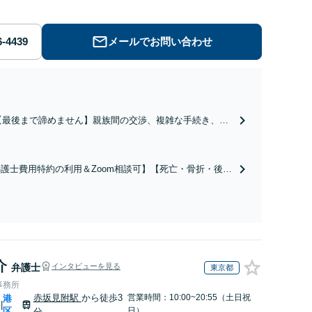
メールでお問い合わせ
【最後まで諦めません】親族間の交渉、複雑な手続き、全
て対応します！不利な条件で合意してしまう前にご相談く
ださい。【土地・不動産】長期化している問題もできる限
り円滑な交渉へと導きます。事業承継／相続放棄も対応可
護士費用特約の利用＆Zoom相談可】【死亡・骨折・後遺
能。【JR千葉駅近く】駐車場あり
害・むち打ち等】交通事故でご家族がなくなってしまった
やお怪我された方はまずご相談ください。ご自身での対応
は損をしてしまうかもしれません。代わりに交渉・手続き
し、負担を軽減。
介
弁護士
インタビューを見る
東京都
事務所
赤坂見附駅
から徒歩3
営業時間：10:00~20:55（土日祝
港
|
区
日）
分