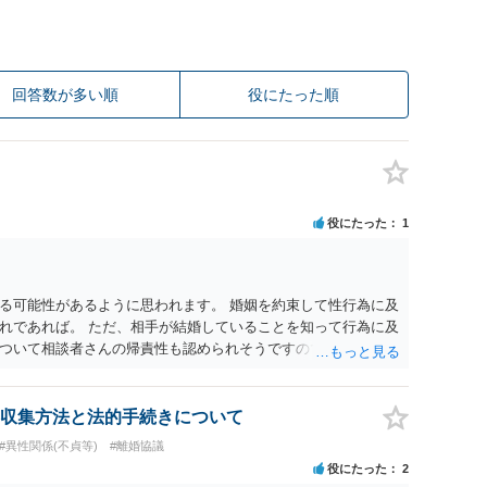
回答数が多い順
役にたった順
役にたった
1
る可能性があるように思われます。 婚姻を約束して性行為に及
れであれば。 ただ、相手が結婚していることを知って行為に及
ついて相談者さんの帰責性も認められそうですので、あまり慰
 一度、最寄りの弁護士に相談してみてください。
収集方法と法的手続きについて
#異性関係(不貞等)
#離婚協議
役にたった
2