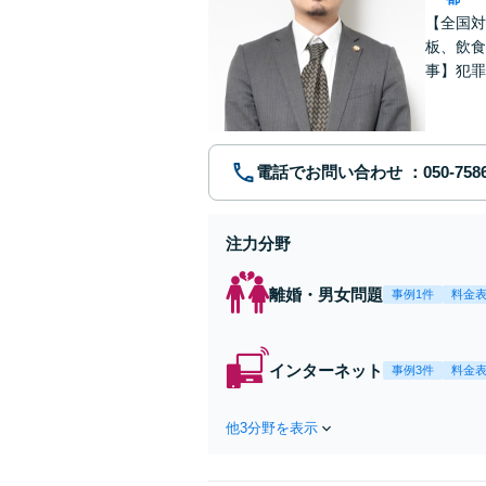
【全国対
板、飲食
事】犯罪
ポート【
電話でお問い合わせ
注力分野
離婚・男女問題
事例1件
料金
インターネット
事例3件
料金
他3分野を表示