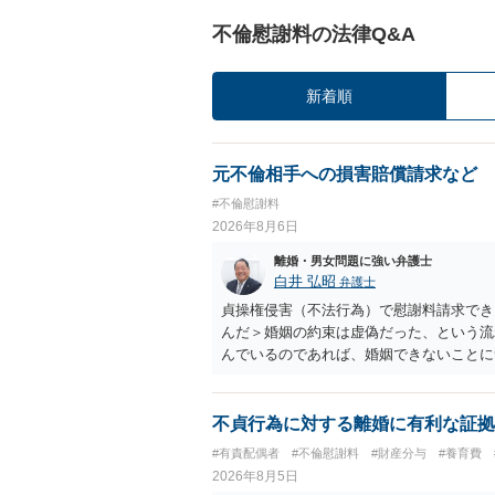
不倫慰謝料の法律Q&A
新着順
元不倫相手への損害賠償請求など
#不倫慰謝料
2026年8月6日
離婚・男女問題に強い弁護士
白井 弘昭
弁護士
貞操権侵害（不法行為）で慰謝料請求でき
んだ＞婚姻の約束は虚偽だった、という流
んでいるのであれば、婚姻できないことに
謝料は高額にならないように思われます。
不貞行為に対する離婚に有利な証拠
#有責配偶者
#不倫慰謝料
#財産分与
#養育費
2026年8月5日