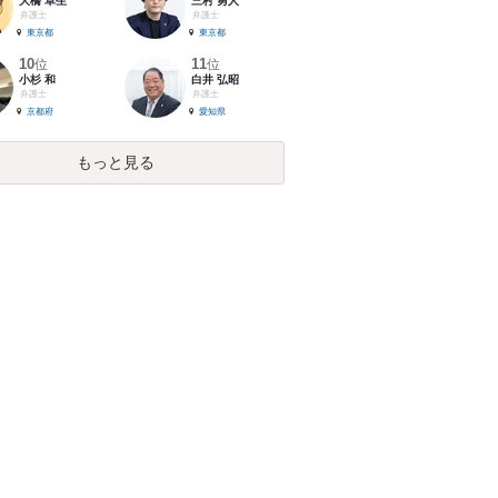
大橋 卓生
三村 勇人
弁護士
弁護士
東京都
東京都
10
11
位
位
小杉 和
白井 弘昭
弁護士
弁護士
京都府
愛知県
もっと見る