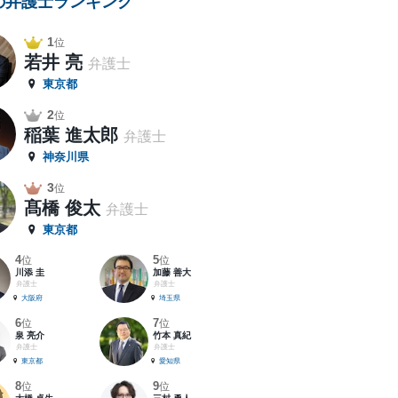
の弁護士ランキング
1
位
若井 亮
弁護士
東京都
2
位
稲葉 進太郎
弁護士
神奈川県
3
位
髙橋 俊太
弁護士
東京都
4
5
位
位
川添 圭
加藤 善大
弁護士
弁護士
大阪府
埼玉県
6
7
位
位
泉 亮介
竹本 真紀
弁護士
弁護士
東京都
愛知県
8
9
位
位