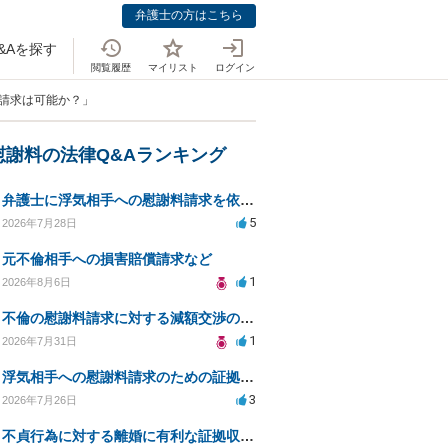
弁護士の方はこちら
&Aを探す
閲覧履歴
マイリスト
ログイン
開示請求は可能か？」
慰謝料の法律Q&Aランキング
弁護士に浮気相手への慰謝料請求を依頼する費用相場は？
5
2026年7月28日
元不倫相手への損害賠償請求など
1
2026年8月6日
不倫の慰謝料請求に対する減額交渉の可能性と対策
1
2026年7月31日
浮気相手への慰謝料請求のための証拠集めと探偵選び
3
2026年7月26日
不貞行為に対する離婚に有利な証拠収集方法と法的手続きについて