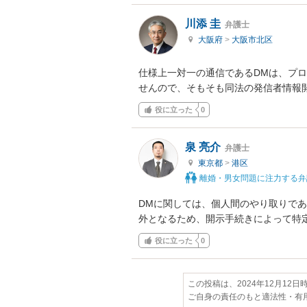
川添 圭
弁護士
大阪府
>
大阪市北区
仕様上一対一の通信であるDMは、プ
せんので、そもそも同法の発信者情報
役に立った
0
泉 亮介
弁護士
東京都
>
港区
離婚・男女問題に注力する弁
DMに関しては、個人間のやり取りで
外となるため、開示手続きによって特
役に立った
0
この投稿は、2024年12月12
ご自身の責任のもと適法性・有