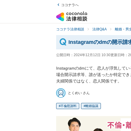
ココナラへ
ココナラ法律相談
法律Q&A
離婚・男
Instagramのdmの開示
公開日時：
2024年12月12日 10:30
更新日時：
2
Instagramのdmにて、恋人が浮気し
場合開示請求等、誰が送ったか特定できま
夫婦関係ではなく、恋人関係です。
とくめい さん
不倫慰謝料
離婚協議