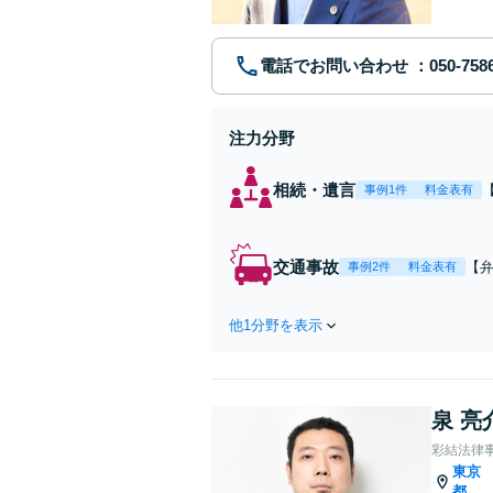
電話でお問い合わせ
注力分野
相続・遺言
事例1件
料金表有
交通事故
【弁
事例2件
料金表有
障
方
他1分野を表示
で
を
泉 亮
彩結法律
東京
都