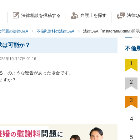
法律相談を投稿する
弁護士を探す
法律Q
女問題の法律Q&A
不倫慰謝料の法律Q&A
法律Q&A「Instagramのdmの
請求は可能か？
不倫
025年10月27日 01:16
1
ている、のような密告があった場合です。

すか？

2
3
4
5