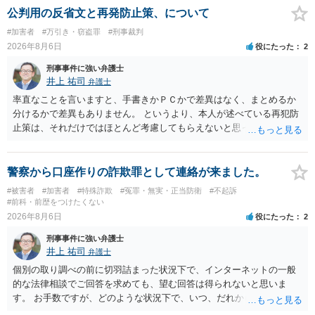
公判用の反省文と再発防止策、について
#加害者
#万引き・窃盗罪
#刑事裁判
2026年8月6日
役にたった
2
刑事事件に強い弁護士
井上 祐司
弁護士
率直なことを言いますと、手書きかＰＣかで差異はなく、まとめるか
分けるかで差異もありません。 というより、本人が述べている再犯防
止策は、それだけではほとんど考慮してもらえないと思った方が良い
です。 提出するのであれば、 ・具体的に自身が受けているプログラム
やカウンセリング・治療の内容 ・利用している再犯防止策（例えば保
護観察所と連携した職業支援の内容や具体的な就労・監督状況） ・監
警察から口座作りの詐欺罪として連絡が来ました。
督者の証言 など、証拠で担保された客観性と実現可能性があるもので
#被害者
#加害者
#特殊詐欺
#冤罪・無実・正当防衛
#不起訴
なければあまり意味がありません。 もともと執行猶予が狙える事案で
#前科・前歴をつけたくない
あれば本人の反省の言葉だけで十分であり、実刑となるか微妙な事案
2026年8月6日
役にたった
2
では、本人が再発防止策をいくら述べてもほとんど効果は望めないと
刑事事件に強い弁護士
いうのが実感です。
井上 祐司
弁護士
個別の取り調べの前に切羽詰まった状況下で、インターネットの一般
的な法律相談でご回答を求めても、望む回答は得られないと思いま
す。 お手数ですが、どのような状況下で、いつ、だれからどのような
経緯で口座の提供を頼まれ開設したか、それによる詐欺等の収益がど