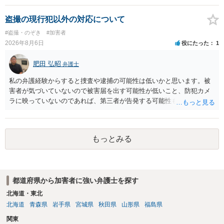
の程度だと聞いているのかということについて、お近くで詳細な法律
相談を受けられたうえで対処方法を探された方がよいと思われます。
盗撮の現行犯以外の対応について
一般論でいえば、任意取り調べの場合、ＩＣレコーダーを持参して取
#盗撮・のぞき
#加害者
り調べ内容を録音することは必須だと考えます。
2026年8月6日
役にたった
1
肥田 弘昭
弁護士
私の弁護経験からすると捜査や逮捕の可能性は低いかと思います。被
害者が気づいていないので被害届を出す可能性が低いこと、防犯カメ
ラに映っていないのであれば、第三者が告発する可能性も低いこと、
証拠は削除されていることからです。但し、「電車内で携帯で対面に
座る女性を盗撮(全体像写真1枚と5秒程度の動画)してしまいました。下
着や胸など強調したものではありません。」とありますが、少なくと
もっとみる
も捜査段階では性的姿態等撮影罪の被疑事実で逮捕勾留されるケース
が私の弁護経験では多くなった印象です（最終的には不起訴ないし各
都道府県の迷惑防止条例違反になることもあります）。2度としないこ
とをお勧めいたします。ご参考にしてください。
都道府県から加害者に強い弁護士を探す
北海道・東北
北海道
青森県
岩手県
宮城県
秋田県
山形県
福島県
関東