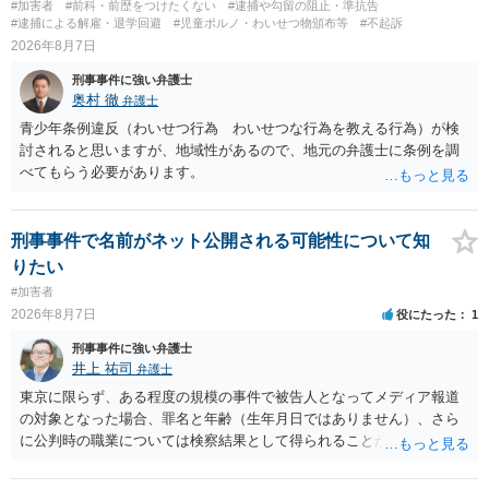
#加害者
#前科・前歴をつけたくない
#逮捕や勾留の阻止・準抗告
#逮捕による解雇・退学回避
#児童ポルノ・わいせつ物頒布等
#不起訴
2026年8月7日
刑事事件に強い弁護士
奥村 徹
弁護士
青少年条例違反（わいせつ行為 わいせつな行為を教える行為）が検
討されると思いますが、地域性があるので、地元の弁護士に条例を調
べてもらう必要があります。
刑事事件で名前がネット公開される可能性について知
りたい
#加害者
2026年8月7日
役にたった
1
刑事事件に強い弁護士
井上 祐司
弁護士
東京に限らず、ある程度の規模の事件で被告人となってメディア報道
の対象となった場合、罪名と年齢（生年月日ではありません）、さら
に公判時の職業については検察結果として得られることが通常です。