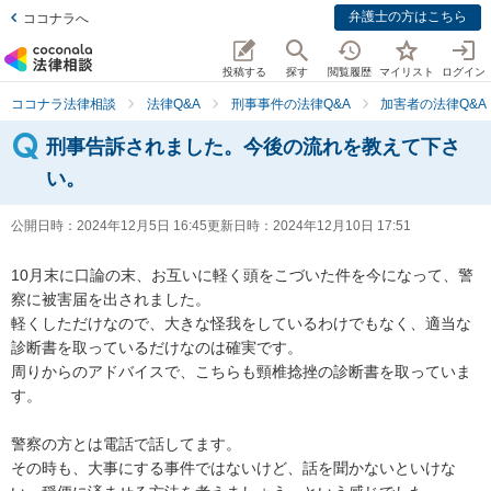
弁護士の方はこちら
ココナラへ
投稿する
探す
閲覧履歴
マイリスト
ログイン
ココナラ法律相談
法律Q&A
刑事事件の法律Q&A
加害者の法律Q&A
刑事告訴されました。今後の流れを教えて下さ
い。
公開日時：
2024年12月5日 16:45
更新日時：
2024年12月10日 17:51
10月末に口論の末、お互いに軽く頭をこづいた件を今になって、警
察に被害届を出されました。

軽くしただけなので、大きな怪我をしているわけでもなく、適当な
診断書を取っているだけなのは確実です。

周りからのアドバイスで、こちらも頸椎捻挫の診断書を取っていま
す。

警察の方とは電話で話してます。

その時も、大事にする事件ではないけど、話を聞かないといけな