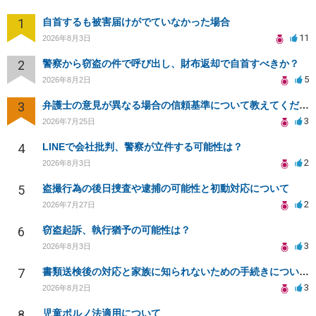
1
自首するも被害届けがでていなかった場合
11
2026年8月3日
2
警察から窃盗の件で呼び出し、財布返却で自首すべきか？
5
2026年8月2日
3
弁護士の意見が異なる場合の信頼基準について教えてください
3
2026年7月25日
4
LINEで会社批判、警察が立件する可能性は？
2
2026年8月3日
5
盗撮行為の後日捜査や逮捕の可能性と初動対応について
2
2026年7月27日
6
窃盗起訴、執行猶予の可能性は？
3
2026年8月3日
7
書類送検後の対応と家族に知られないための手続きについて相談
3
2026年8月2日
8
児童ポルノ法適用について