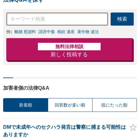
検索
例）
離婚 慰謝料
誹謗中傷
相続 遺産
著作物 違法
無料法律相談
新しく投稿する
加害者側の法律Q&A
新着順
回答数が多い順
役にたった順
DMで未成年へのセクハラ発言は警察に捕まる可能性は
ありますか