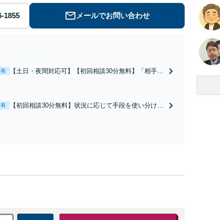
メールでお問い合わせ
【土日・夜間対応可】【初回相談30分無料】「相手方
表有
から書面を提示されたら、サインする前にご相談を」
経験豊富な弁護士が全力で交渉にあたります！相手方
と直接話す精神的負担を軽減「弁護士の交渉で慰謝料
【初回相談30分無料】状況に応じて手段を使い分け、
表有
金額アップ／減額交渉も対応可」【完全個室対応】
適切な方法で投稿の削除・発信者情報開示請求をおこ
ないます「企業やお店の風評被害対策／売り上げ低下
防止のために尽力」加害者側の対応可：開示請求の意
見照会が来たときの対処法、被害者との示談交渉