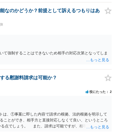
能なのかどうか？前提として訴えるつもりはあ
側
いて強制することはできないため相手の対応次第となってしま
する慰謝料請求は可能か？
役にたった
2
ットは、①事案に即した内容で請求の根拠、法的根拠を明示して
ることができ、相手方と直接対応しなくて良い、というところ
かる点でしょう。 また、請求は可能ですが、相手が任意に払
訟に証拠の制限はありませんが、秘密録音はプライバシー保護の