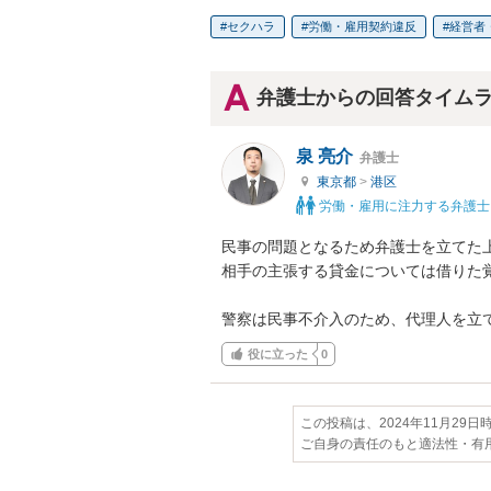
セクハラ
労働・雇用契約違反
経営者
弁護士からの回答タイム
泉 亮介
弁護士
東京都
>
港区
労働・雇用に注力する弁護士
民事の問題となるため弁護士を立てた
相手の主張する貸金については借りた
警察は民事不介入のため、代理人を立
役に立った
0
この投稿は、2024年11月29
ご自身の責任のもと適法性・有