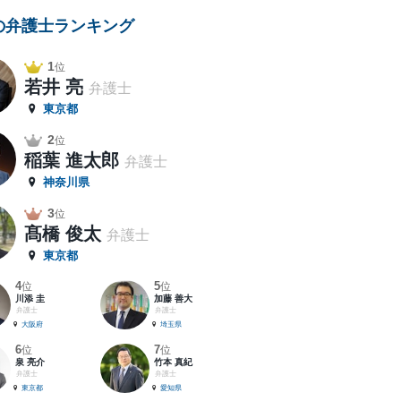
の弁護士ランキング
1
位
若井 亮
弁護士
東京都
2
位
稲葉 進太郎
弁護士
神奈川県
3
位
髙橋 俊太
弁護士
東京都
4
5
位
位
川添 圭
加藤 善大
弁護士
弁護士
大阪府
埼玉県
6
7
位
位
泉 亮介
竹本 真紀
弁護士
弁護士
東京都
愛知県