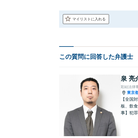
マイリストに入れる
この質問に回答した弁護士
泉 亮
彩結法律
東京
【全国対
板、飲食
事】犯罪
ポート【