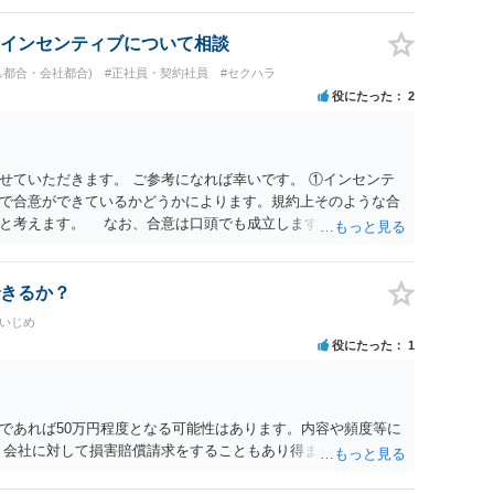
が必要です(証拠排除される場合があります。)。 ３ 会社がど
かりませんが、会社がセクハラ認定しなかったからといって、
インセンティブについて相談
的な証拠とそれで認定できる事実次第です。 ４ SNS等で誹謗
己都合・会社都合)
#正社員・契約社員
#セクハラ
して下さい。そういう報復的なことをしなければ名誉毀損には
役にたった
2
ければ、通常は起こされません。 ５ 裁判をして、和解すれば
定すれば、判決認容額を払ってもらいます。任意に支払わない場
を差押えます。 敗訴した場合、何も得られません。 ６ 弁
変わります。また、現在は弁護士報酬は自由化されていますの
せていただきます。 ご参考になれば幸いです。 ①インセンテ
ってきます。
で合意ができているかどうかによります。規約上そのような合
ると考えます。 なお、合意は口頭でも成立しますが、裁判等で
限り立証が困難となり、請求が認められない可能性がございま
ているのにもかかわらず支払われていない場合は、契約違反とな
日・時間外労働については、休日・時間外労働があったことを示
きるか？
かと存じます。 ④パワハラ・セクハラに関しては、具体的な言
場いじめ
録音データやLINEでのやり取り等を確認する必要があるかと存
役にたった
1
意思がないのであればきっぱりと断ればよく、解雇については不
どの対応が考えられます。 回答としては以上になりますが、ま
法律事務所にご相談するか、労働基準監督署に相談する等の対
す。
であれば50万円程度となる可能性はあります。内容や頻度等に
、会社に対して損害賠償請求をすることもあり得ます。