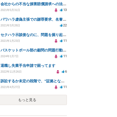
会社からの不当な損害賠償請求への法的対処方法
13
2021年5月31日
パワハラ虚偽主張での謝罪要求、名誉毀損への対応策は？
22
2021年3月28日
セクハラ示談後なのに、問題を掘り起こされました。
11
2021年1月23日
バスケットボール部の顧問の問題行動について訴えることは可能でしょうか？
11
2024年1月7日
退職し失業手当申請で困ってます
6
2022年11月26日
訴訟するか未定の段階で、“証拠となり得る物の保管”を会社に応じてもらえる方法は在りますか?
11
2021年4月27日
もっと見る