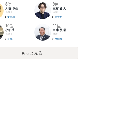
8
9
位
位
大橋 卓生
三村 勇人
弁護士
弁護士
東京都
東京都
10
11
位
位
小杉 和
白井 弘昭
弁護士
弁護士
京都府
愛知県
もっと見る