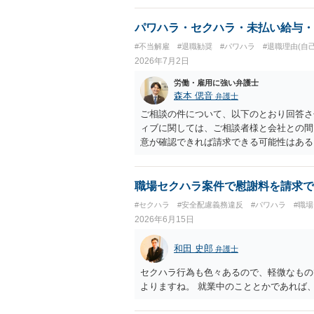
観点から、裁判の証拠にする場合には注意
ういう証拠に基づいて、誰が判断したかわ
パワハラ・セクハラ・未払い給与・
裁判所も認定しないとは限りません。具体
#不当解雇
#退職勧奨
#パワハラ
#退職理由(自
中傷したり、噂話を流したりしないように
2026年7月2日
なりません。反訴は貴女が加害行為をしな
和解金が入ります。 勝訴判決を得て確
労働・雇用に強い弁護士
合には、給与や預貯金、不動産などの財産
森本 偲音
弁護士
護士費用は請求額や事件の難易度によって
ご相談の件について、以下のとおり回答さ
で、依頼する弁護士によっても費用は変わ
ィブに関しては、ご相談者様と会社との間
意が確認できれば請求できる可能性はあ
争点となった場合には録音等の証拠がない
す。 ②未払給与に関しては労務を提供し
りますので請求可能かと存じます。 ③休
職場セクハラ案件で慰謝料を請求で
す証拠があるかまずは確認する必要がある
#セクハラ
#安全配慮義務違反
#パワハラ
#職
動の内容によって判断が分かれますので、
2026年6月15日
じます。 ⑤退職勧奨については退職する
当な解雇である場合には解雇無効を争うな
和田 史郎
弁護士
ずは、資料一式をご持参いただき最寄りの
応をしていただくことが望ましいと考えま
セクハラ行為も色々あるので、軽微なもの
よりますね。 就業中のこととかであれば