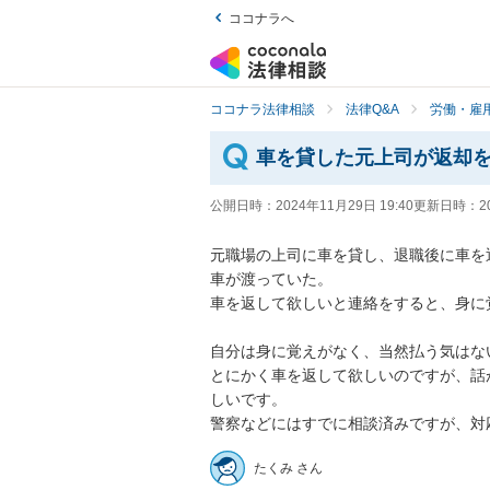
ココナラへ
ココナラ法律相談
法律Q&A
労働・雇用
車を貸した元上司が返却
公開日時：
2024年11月29日 19:40
更新日時：
2
元職場の上司に車を貸し、退職後に車を
車が渡っていた。

車を返して欲しいと連絡をすると、身に
自分は身に覚えがなく、当然払う気はな
とにかく車を返して欲しいのですが、話
しいです。

警察などにはすでに相談済みですが、対
たくみ さん