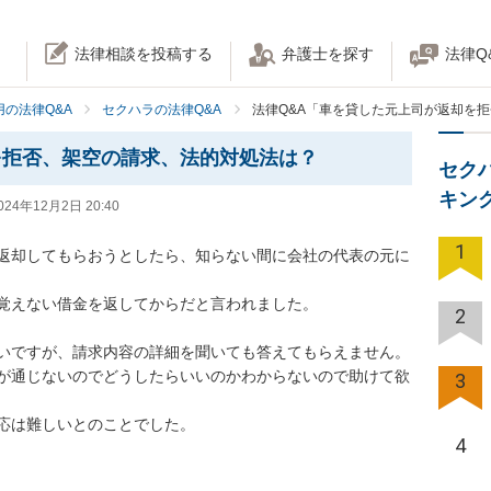
法律相談を投稿する
弁護士を探す
法律Q
の法律Q&A
セクハラの法律Q&A
法律Q&A「車を貸した元上司が返却を
を拒否、架空の請求、法的対処法は？
セク
キン
024年12月2日 20:40
1
返却してもらおうとしたら、知らない間に会社の代表の元に
覚えない借金を返してからだと言われました。

2
いですが、請求内容の詳細を聞いても答えてもらえません。

が通じないのでどうしたらいいのかわからないので助けて欲
3
応は難しいとのことでした。
4