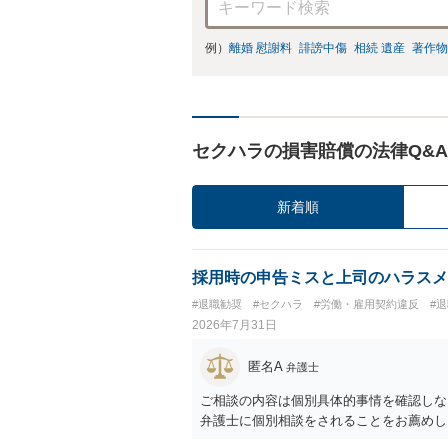
例）
離婚 慰謝料
誹謗中傷
相続 遺産
著作物
セクハラの損害賠償の法律Q&A
新着順
採用時の申告ミスと上司のハラスメ
#退職勧奨
#セクハラ
#労働・雇用契約違反
#
2026年7月31日
匿名A
弁護士
ご相談の内容は個別具体的事情を確認しな
弁護士に個別相談をされることをお薦めし