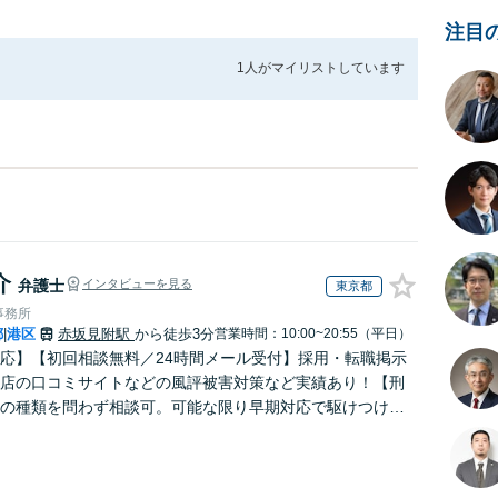
注目
1人が
マイリストしています
介
弁護士
インタビューを見る
東京都
事務所
都
港区
赤坂見附駅
から徒歩3分
営業時間：10:00~20:55（平日）
|
応】【初回相談無料／24時間メール受付】採用・転職掲示
店の口コミサイトなどの風評被害対策など実績あり！【刑
の種類を問わず相談可。可能な限り早期対応で駆けつけサ
労働】不当解雇・残業代請求はおまかせください