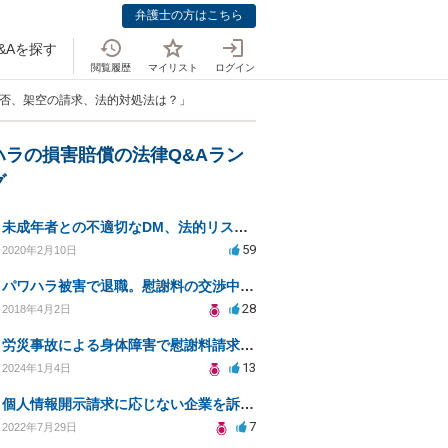
弁護士の方はこちら
&Aを探す
閲覧履歴
マイリスト
ログイン
拒否、架空の請求、法的対処法は？」
ハラの損害賠償の法律Q&Aラン
グ
未成年者との不適切なDM、法的リスクと安全対策は？
59
2020年2月10日
パワハラ被害で退職。慰謝料の交渉中に勤務先側が弁護士を立ててきました
28
2018年4月2日
労災事故による身体障害で慰謝料請求はできるのでしょうか？
13
2024年1月4日
個人情報開示請求に応じない企業を訴えたい
7
2022年7月29日