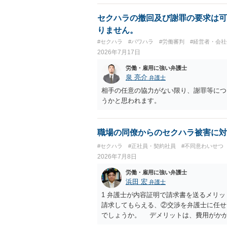
セクハラの撤回及び謝罪の要求は可
りません。
#セクハラ
#パワハラ
#労働審判
#経営者・会社
2026年7月17日
労働・雇用に強い弁護士
泉 亮介
弁護士
相手の任意の協力がない限り、謝罪等につ
うかと思われます。
職場の同僚からのセクハラ被害に対
#セクハラ
#正社員・契約社員
#不同意わいせつ
2026年7月8日
労働・雇用に強い弁護士
浜田 宏
弁護士
1 弁護士が内容証明で請求書を送るメリ
請求してもらえる、②交渉を弁護士に任せ
でしょうか。 デメリットは、費用がか
うかどうかは分かりません。 ２ 民事訴