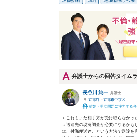
不倫慰謝料
裁判
慰謝料請求したい側
弁護士からの回答タイム
長谷川 純一
弁護士
京都府
>
京都市中京区
離婚・男女問題に注力する弁
＞これもまた相手方が受け取らなかった
→送達先の現況調査が必要になるかも
は、付郵便送達、という方法で送達を完