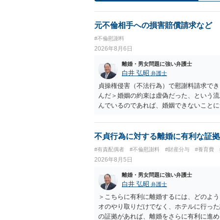
元不倫相手への損害賠償請求など
#不倫慰謝料
2026年8月6日
離婚・男女問題に強い弁護士
白井 弘昭
弁護士
貞操権侵害（不法行為）で慰謝料請求でき
んだ＞婚姻の約束は虚偽だった、という流
んでいるのであれば、婚姻できないことに
謝料は高額にならないように思われます。
不貞行為に対する離婚に有利な証拠
#有責配偶者
#不倫慰謝料
#財産分与
#養育費
2026年8月5日
離婚・男女問題に強い弁護士
白井 弘昭
弁護士
＞こちらに有利に離婚するには、どのよう
オのやり取りだけでなく、ホテルに行った
の証拠があれば、離婚をさらに有利に進め