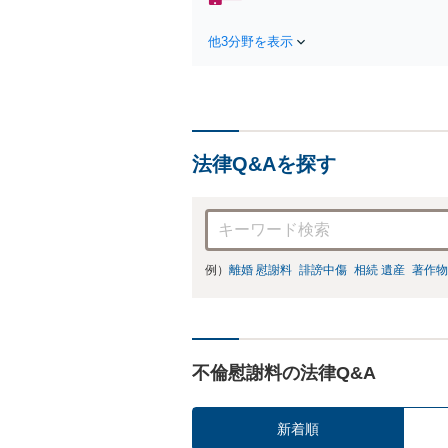
他3分野を表示
法律Q&Aを探す
例）
離婚 慰謝料
誹謗中傷
相続 遺産
著作物
不倫慰謝料の法律Q&A
新着順