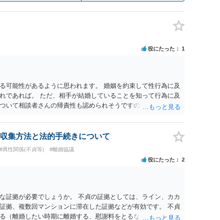
役にたった
1
る可能性があるように思われます。 婚姻を約束して性行為に及
れであれば。 ただ、相手が結婚していることを知って行為に及
ついて相談者さんの帰責性も認められそうですので、あまり慰
 一度、最寄りの弁護士に相談してみてください。
収集方法と法的手続きについて
#異性関係(不貞等)
#離婚協議
役にたった
2
な証拠が必要でしょうか。 不貞の証拠としては、ライン、カカ
証拠、複数回マンションに滞在した証拠などが有効です。 不貞
る（離婚したい時期に離婚する、慰謝料をとるなど）ことがで