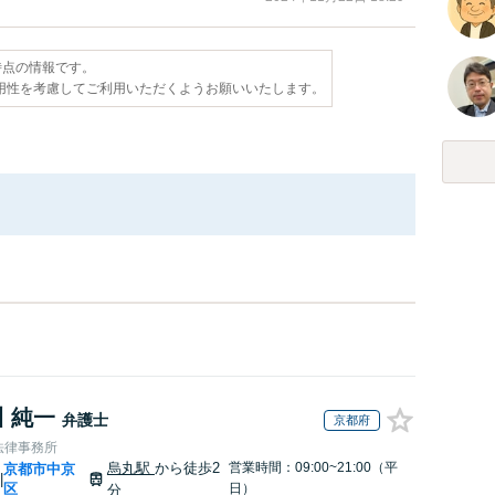
日時点の情報です。
用性を考慮してご利用いただくようお願いいたします。
 純一
弁護士
京都府
法律事務所
烏丸駅
から徒歩2
営業時間：09:00~21:00（平
京都市中京
|
区
日）
分