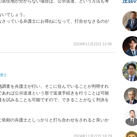
注目
の居住地が分からない場合は、公示送達、という方法も考
いでしょう。

なさっている弁護士にお尋ねになって、打合せなさるのが
2024年11月22日 12:06
護士
地調査を弁護士が行い、そこに住んでいることが判明すれ
であれば公示送達という形で送達手続きを行うことは可能
達を試みることも可能ですので、できることがなく判決を
ご依頼の弁護士としっかりと打ち合わせをされると良いか
2024年11月22日 18:29