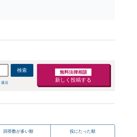
適切な方法で投稿の削除・発信者情報開示請求をおこ
ないます「企業やお店の風評被害対策／売り上げ低下
防止のために尽力」加害者側の対応可：開示請求の意
見照会が来たときの対処法、被害者との示談交渉
検索
無料法律相談
新しく投稿する
 違法
回答数が多い順
役にたった順