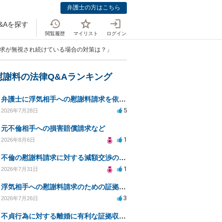
弁護士の方はこちら
&Aを探す
閲覧履歴
マイリスト
ログイン
請求が無視され続けている場合の対策は？」
慰謝料の法律Q&Aランキング
弁護士に浮気相手への慰謝料請求を依頼する費用相場は？
5
2026年7月28日
元不倫相手への損害賠償請求など
1
2026年8月6日
不倫の慰謝料請求に対する減額交渉の可能性と対策
1
2026年7月31日
浮気相手への慰謝料請求のための証拠集めと探偵選び
3
2026年7月26日
不貞行為に対する離婚に有利な証拠収集方法と法的手続きについて