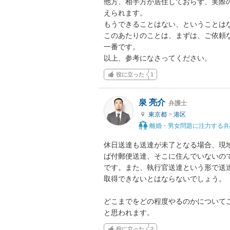
他方、相手方が居住しておらず、実際
えられます。

もうできることはない、ということはな
このあたりのことは、まずは、ご依頼
一番です。

以上、参考になさってください。
役に立った
1
泉 亮介
弁護士
東京都
>
港区
離婚・男女問題に注力する弁
休日送達も送達が未了となる場合、現
ば付郵便送達、そこに住んでいないの
です。また、執行官送達という形で送
取得できないとはならないでしょう。

どこまでをどの程度やるのかについて
と思われます。
役に立った
2