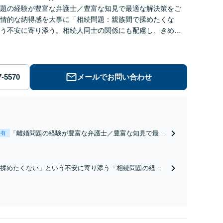
題の経験が豊富な弁護士／豊富な知見で最適な解決策をご
情的な納得感を大事に「相続問題：親族間で揉めたくな
う不安に寄り添う。相続人同士の関係にも配慮し、きめ細
応【夜間面談あり】
メールでお問い合わせ
「離婚問題の経験が豊富な弁護士／豊富な知見で最適
表有
な解決策をご提案」明確な離婚原因が思いつかなくて
も構わないので、まずは一度ご相談ください。感情的
な納得感を大事にしつつ、冷静に問題を解決【休日・
揉めたくない」という不安に寄り添う「相続問題の経験
夜間面談あり】
護士／複雑な相続案件もお任せください」依頼者さまの
に、利益の最大化を目指します。相続人同士の関係にも
め細やかに対応