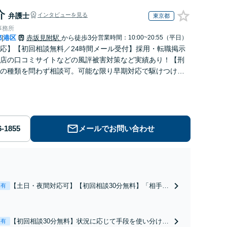
介
弁護士
インタビューを見る
東京都
事務所
都
港区
赤坂見附駅
から徒歩3分
営業時間：10:00~20:55（平日）
|
応】【初回相談無料／24時間メール受付】採用・転職掲示
店の口コミサイトなどの風評被害対策など実績あり！【刑
の種類を問わず相談可。可能な限り早期対応で駆けつけサ
労働】不当解雇・残業代請求はおまかせください
メールでお問い合わせ
【土日・夜間対応可】【初回相談30分無料】「相手方
表有
から書面を提示されたら、サインする前にご相談を」
経験豊富な弁護士が全力で交渉にあたります！相手方
と直接話す精神的負担を軽減「弁護士の交渉で慰謝料
【初回相談30分無料】状況に応じて手段を使い分け、
表有
金額アップ／減額交渉も対応可」【完全個室対応】