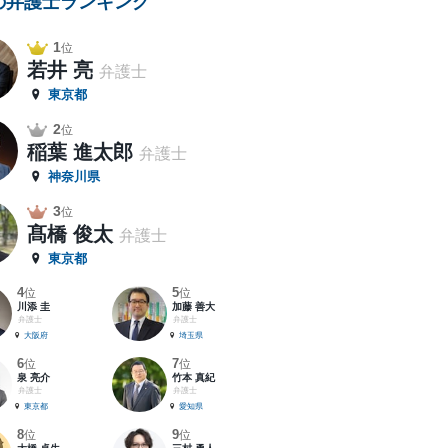
の弁護士ランキング
1
位
若井 亮
弁護士
東京都
2
位
稲葉 進太郎
弁護士
神奈川県
3
位
髙橋 俊太
弁護士
東京都
4
5
位
位
川添 圭
加藤 善大
弁護士
弁護士
大阪府
埼玉県
6
7
位
位
泉 亮介
竹本 真紀
弁護士
弁護士
東京都
愛知県
8
9
位
位