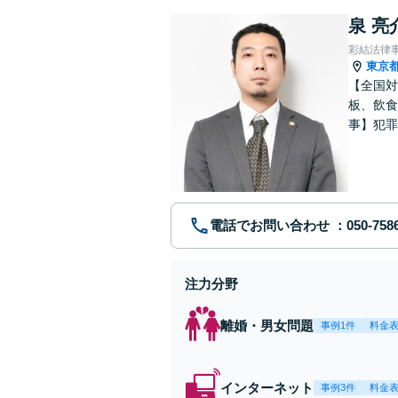
泉 亮
彩結法律
東京
【全国対
板、飲食
事】犯罪
ポート【
電話でお問い合わせ
注力分野
離婚・男女問題
事例1件
料金
インターネット
事例3件
料金