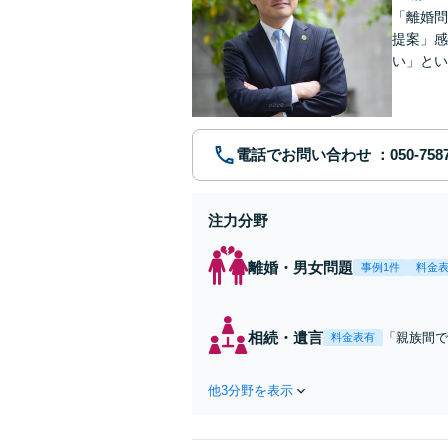
「離婚問
提案」感
い」とい
やかに対
電話でお問い合わせ
注力分野
離婚・男女問題
事例1件
料金
相続・遺言
「親族間で
料金表有
が豊富な弁
意向を第一
他3分野を表示
配慮し、き