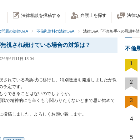
法律相談を投稿する
弁護士を探す
法律Q
女問題の法律Q&A
不倫慰謝料の法律Q&A
法律Q&A「不貞相手への慰謝料
が無視され続けている場合の対策は？
不倫
026年6月11日 13:04
1
視されている為訴状に移行し、特別送達を発送しましたが保
2
予定です。

もうできることはないのでしょうか。

3
期戦で精神的にも辛くもう関わりたくないとまで思い始めて
に投稿しました。よろしくお願い致します。
4
5