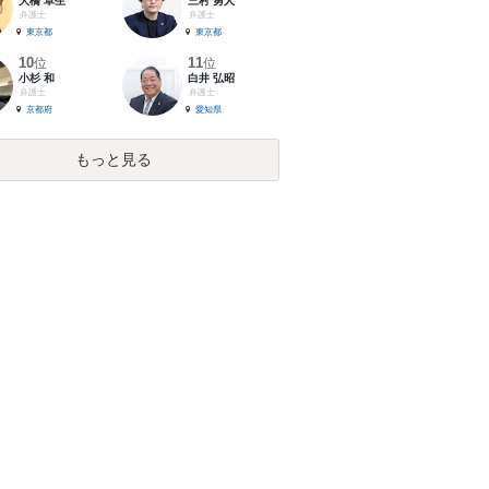
大橋 卓生
三村 勇人
弁護士
弁護士
東京都
東京都
10
11
位
位
小杉 和
白井 弘昭
弁護士
弁護士
京都府
愛知県
もっと見る