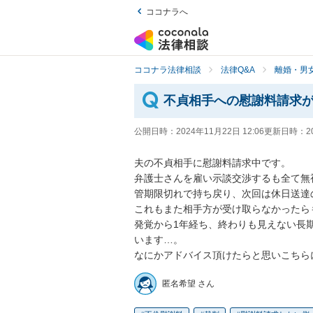
ココナラへ
ココナラ法律相談
法律Q&A
離婚・男
不貞相手への慰謝料請求
公開日時：
2024年11月22日 12:06
更新日時：
2
夫の不貞相手に慰謝料請求中です。

弁護士さんを雇い示談交渉するも全て無
管期限切れで持ち戻り、次回は休日送達の
これもまた相手方が受け取らなかったら
発覚から1年経ち、終わりも見えない長
います…。

なにかアドバイス頂けたらと思いこちら
匿名希望 さん