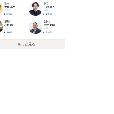
8
9
位
位
大橋 卓生
三村 勇人
弁護士
弁護士
東京都
東京都
10
11
位
位
小杉 和
白井 弘昭
弁護士
弁護士
京都府
愛知県
もっと見る