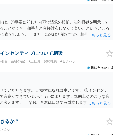
ットは、①事案に即した内容で請求の根拠、法的根拠を明示して
ることができ、相手方と直接対応しなくて良い、というところ
かる点でしょう。 また、請求は可能ですが、相手が任意に払
訟に証拠の制限はありませんが、秘密録音はプライバシー保護の
が必要です(証拠排除される場合があります。)。 ３ 会社がど
かりませんが、会社がセクハラ認定しなかったからといって、
インセンティブについて相談
的な証拠とそれで認定できる事実次第です。 ４ SNS等で誹謗
己都合・会社都合)
#正社員・契約社員
#セクハラ
して下さい。そういう報復的なことをしなければ名誉毀損には
役にたった
2
ければ、通常は起こされません。 ５ 裁判をして、和解すれば
定すれば、判決認容額を払ってもらいます。任意に支払わない場
を差押えます。 敗訴した場合、何も得られません。 ６ 弁
変わります。また、現在は弁護士報酬は自由化されていますの
せていただきます。 ご参考になれば幸いです。 ①インセンテ
ってきます。
で合意ができているかどうかによります。規約上そのような合
ると考えます。 なお、合意は口頭でも成立しますが、裁判等で
限り立証が困難となり、請求が認められない可能性がございま
ているのにもかかわらず支払われていない場合は、契約違反とな
日・時間外労働については、休日・時間外労働があったことを示
きるか？
かと存じます。 ④パワハラ・セクハラに関しては、具体的な言
場いじめ
録音データやLINEでのやり取り等を確認する必要があるかと存