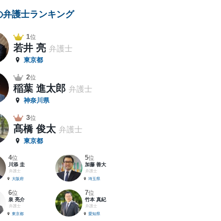
の弁護士ランキング
1
位
若井 亮
弁護士
東京都
2
位
稲葉 進太郎
弁護士
神奈川県
3
位
髙橋 俊太
弁護士
東京都
4
5
位
位
川添 圭
加藤 善大
弁護士
弁護士
大阪府
埼玉県
6
7
位
位
泉 亮介
竹本 真紀
弁護士
弁護士
東京都
愛知県