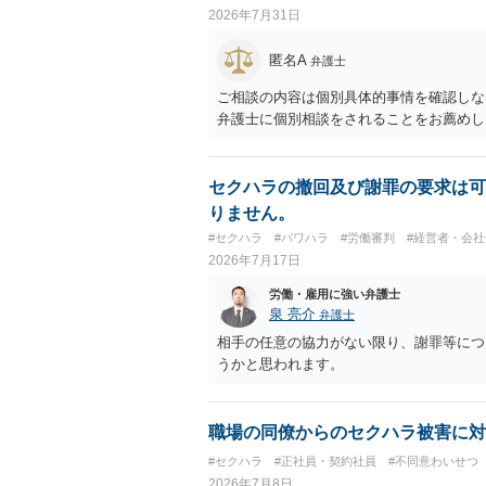
2026年7月31日
匿名A
弁護士
ご相談の内容は個別具体的事情を確認しな
弁護士に個別相談をされることをお薦めし
セクハラの撤回及び謝罪の要求は可
りません。
#セクハラ
#パワハラ
#労働審判
#経営者・会社
2026年7月17日
労働・雇用に強い弁護士
泉 亮介
弁護士
相手の任意の協力がない限り、謝罪等につ
うかと思われます。
職場の同僚からのセクハラ被害に対
#セクハラ
#正社員・契約社員
#不同意わいせつ
2026年7月8日