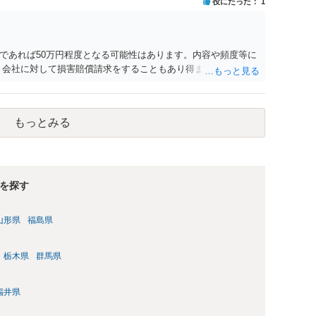
役にたった
1
意思がないのであればきっぱりと断ればよく、解雇については不
どの対応が考えられます。 回答としては以上になりますが、ま
法律事務所にご相談するか、労働基準監督署に相談する等の対
す。
であれば50万円程度となる可能性はあります。内容や頻度等に
、会社に対して損害賠償請求をすることもあり得ます。
もっとみる
を探す
山形県
福島県
栃木県
群馬県
福井県