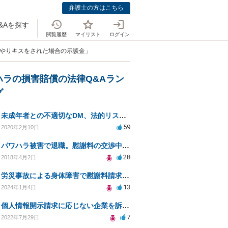
弁護士の方はこちら
&Aを探す
閲覧履歴
マイリスト
ログイン
理やりキスをされた場合の示談金」
ハラの損害賠償の法律Q&Aラン
グ
未成年者との不適切なDM、法的リスクと安全対策は？
59
2020年2月10日
パワハラ被害で退職。慰謝料の交渉中に勤務先側が弁護士を立ててきました
28
2018年4月2日
労災事故による身体障害で慰謝料請求はできるのでしょうか？
13
2024年1月4日
個人情報開示請求に応じない企業を訴えたい
7
2022年7月29日