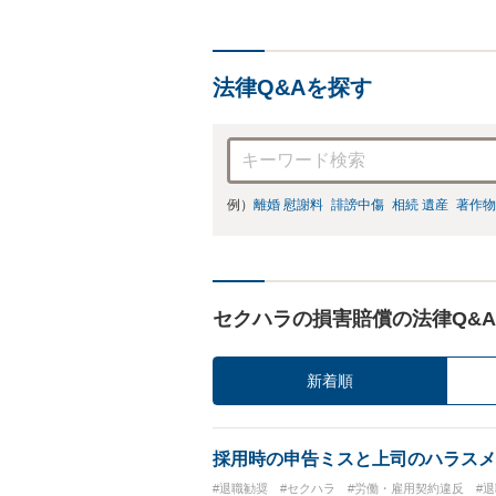
法律Q&Aを探す
例）
離婚 慰謝料
誹謗中傷
相続 遺産
著作物
セクハラの損害賠償の法律Q&A
新着順
採用時の申告ミスと上司のハラスメ
#退職勧奨
#セクハラ
#労働・雇用契約違反
#