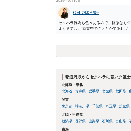
2026年6月15日
じます。 ⑤退職勧奨については退職する
当な解雇である場合には解雇無効を争うな
和田 史郎
弁護士
ずは、資料一式をご持参いただき最寄りの
応をしていただくことが望ましいと考えま
セクハラ行為も色々あるので、軽微なもの
よりますね。 就業中のこととかであれば
都道府県からセクハラに強い弁護士
北海道・東北
北海道
青森県
岩手県
宮城県
秋田県
関東
東京都
神奈川県
千葉県
埼玉県
茨城県
北陸・甲信越
新潟県
長野県
山梨県
石川県
富山県
東海