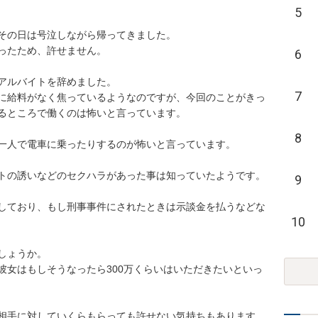
5
その日は号泣しながら帰ってきました。

ったため、許せません。

6
アルバイトを辞めました。

7
に給料がなく焦っているようなのですが、今回のことがきっ
るところで働くのは怖いと言っています。

8
一人で電車に乗ったりするのが怖いと言っています。

トの誘いなどのセクハラがあった事は知っていたようです。

9
しており、もし刑事事件にされたときは示談金を払うなどな
10
ょうか。

彼女はもしそうなったら300万くらいはいただきたいといっ
相手に対していくらもらっても許せない気持ちもあります。