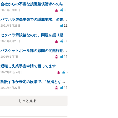
会社からの不当な損害賠償請求への法的対処方法
13
2021年5月31日
パワハラ虚偽主張での謝罪要求、名誉毀損への対応策は？
22
2021年3月28日
セクハラ示談後なのに、問題を掘り起こされました。
11
2021年1月23日
バスケットボール部の顧問の問題行動について訴えることは可能でしょうか？
11
2024年1月7日
退職し失業手当申請で困ってます
6
2022年11月26日
訴訟するか未定の段階で、“証拠となり得る物の保管”を会社に応じてもらえる方法は在りますか?
11
2021年4月27日
もっと見る