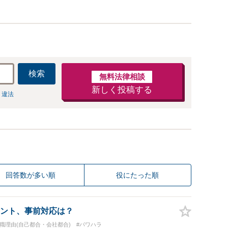
検索
無料法律相談
新しく投稿する
 違法
回答数が多い順
役にたった順
ント、事前対応は？
退職理由(自己都合・会社都合)
#パワハラ