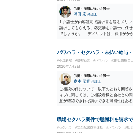
労働・雇用に強い弁護士
浜田 宏
弁護士
1 弁護士が内容証明で請求書を送るメリ
請求してもらえる、②交渉を弁護士に任せ
でしょうか。 デメリットは、費用がか
うかどうかは分かりません。 ２ 民事訴
観点から、裁判の証拠にする場合には注意
ういう証拠に基づいて、誰が判断したかわ
パワハラ・セクハラ・未払い給与・
裁判所も認定しないとは限りません。具体
#不当解雇
#退職勧奨
#パワハラ
#退職理由(自
中傷したり、噂話を流したりしないように
2026年7月2日
なりません。反訴は貴女が加害行為をしな
和解金が入ります。 勝訴判決を得て確
労働・雇用に強い弁護士
合には、給与や預貯金、不動産などの財産
森本 偲音
弁護士
護士費用は請求額や事件の難易度によって
ご相談の件について、以下のとおり回答さ
で、依頼する弁護士によっても費用は変わ
ィブに関しては、ご相談者様と会社との間
意が確認できれば請求できる可能性はあ
争点となった場合には録音等の証拠がない
す。 ②未払給与に関しては労務を提供し
りますので請求可能かと存じます。 ③休
職場セクハラ案件で慰謝料を請求で
す証拠があるかまずは確認する必要がある
#セクハラ
#安全配慮義務違反
#パワハラ
#職
動の内容によって判断が分かれますので、