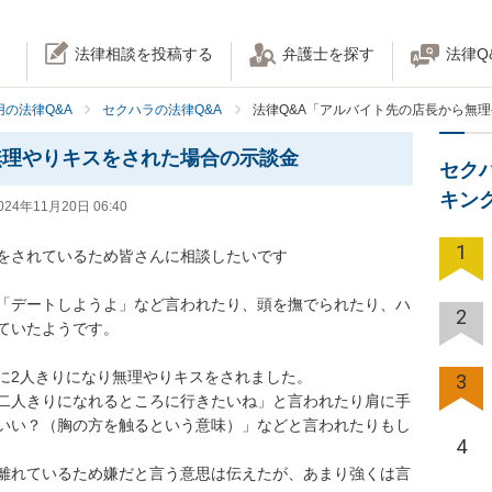
法律相談を投稿する
弁護士を探す
法律Q
の法律Q&A
セクハラの法律Q&A
法律Q&A「アルバイト先の店長から無
無理やりキスをされた場合の示談金
セク
キン
024年11月20日 06:40
1
をされているため皆さんに相談したいです

「デートしようよ」など言われたり、頭を撫でられたり、ハ
2
ていたようです。

に2人きりになり無理やりキスをされました。

3
二人きりになれるところに行きたいね」と言われたり肩に手
いい？（胸の方を触るという意味）」などと言われたりもし
4
離れているため嫌だと言う意思は伝えたが、あまり強くは言