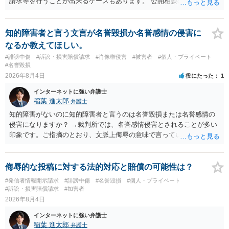
請求等を行うことが出来るケースもあります。 公開相談の場では回答
は難しいかと思われますので，お手持ちの証拠資料を持参の上弁護士
に個別に相談されると良いでしょう。
知的障害者と言う文言が名誉毀損か名誉感情の侵害に
なるか教えてほしい。
#誹謗中傷
#訴訟・損害賠償請求
#肖像権侵害
#被害者
#個人・プライベート
#名誉毀損
2026年8月4日
役にたった
1
インターネットに強い弁護士
稲葉 進太郎
弁護士
知的障害がないのに知的障害者と言うのは名誉毀損または名誉感情の
侵害になりますか？ →裁判所では、名誉感情侵害とされることが多い
印象です。ご指摘のとおり、文脈上侮辱の意味で言っている点も加味
されていると思います。
侮辱的な投稿に対する法的対応と賠償の可能性は？
#発信者情報開示請求
#誹謗中傷
#名誉毀損
#個人・プライベート
#訴訟・損害賠償請求
#加害者
2026年8月4日
インターネットに強い弁護士
稲葉 進太郎
弁護士