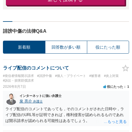
誹謗中傷の法律Q&A
新着順
回答数が多い順
役にたった順
ライブ配信のコメントについて
#発信者情報開示請求
#誹謗中傷
#個人・プライベート
#被害者
#炎上対策
#訴訟・損害賠償請求
2026年8月7日
役にたった
1
インターネットに強い弁護士
泉 亮介
弁護士
ライブ配信のコメントであっても，そのコメントがされた日時や，ラ
イブ配信のURL等が証明できれば，権利侵害が認められるものであれ
ば開示請求が認められる可能性はあるでしょう。