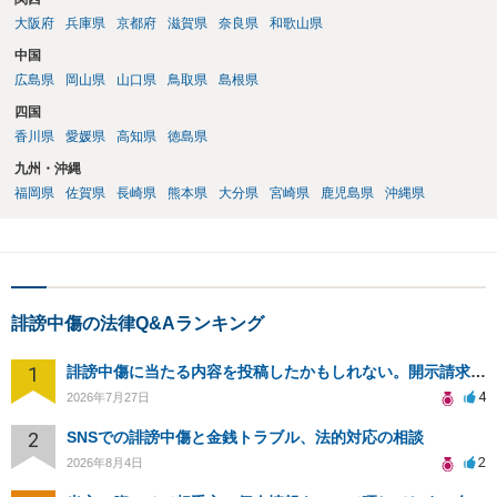
大阪府
兵庫県
京都府
滋賀県
奈良県
和歌山県
中国
広島県
岡山県
山口県
鳥取県
島根県
四国
香川県
愛媛県
高知県
徳島県
九州・沖縄
福岡県
佐賀県
長崎県
熊本県
大分県
宮崎県
鹿児島県
沖縄県
誹謗中傷の法律Q&Aランキング
1
誹謗中傷に当たる内容を投稿したかもしれない。開示請求や民事刑事裁判に発展しうるのか教えて欲しい。
4
2026年7月27日
2
SNSでの誹謗中傷と金銭トラブル、法的対応の相談
2
2026年8月4日