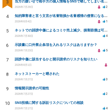
3
当方の腹いせで相手方の個人情報をSNSで晒してしまい名誉毀損させてしまったかもしれない
2
2026年7月29日
4
知的障害者と言う文言が名誉毀損か名誉感情の侵害になるか教えてほしい。
1
2026年8月4日
5
ネットでの誹謗中傷によるコミケ売上減少、損害賠償は可能か？
4
2026年7月30日
6
示談書に口外禁止条項を入れるリスクはありますか？
5
2026年7月23日
7
誹謗中傷に該当するかと開示請求のリスクを知りたい
2026年8月1日
8
ネットストーカーと晒された
3
2026年7月27日
9
情報開示請求の可能性
2
2026年7月27日
10
SNS投稿に関する訴訟リスクについての相談
4
2026年7月17日