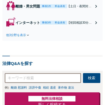
離婚・男女問題
【土日・夜間対応
事例1件
料金表有
可】【初回相談30
分無料】「相手方
から書面を提示さ
インターネット
【初回相談30分無
事例3件
料金表有
れたら、サインす
料】状況に応じて
る前にご相談を」
手段を使い分け、
経験豊富な弁護士
他3分野を表示
適切な方法で投稿
が全力で交渉にあ
の削除・発信者情
たります！相手方
報開示請求をおこ
と直接話す精神的
ないます「企業や
負担を軽減「弁護
お店の風評被害対
士の交渉で慰謝料
策／売り上げ低下
金額アップ／減額
法律Q&Aを探す
防止のために尽
交渉も対応可」
力」加害者側の対
【完全個室対応】
応可：開示請求の
検索
意見照会が来たと
きの対処法、被害
例）
離婚 慰謝料
誹謗中傷
相続 遺産
著作物 違法
者との示談交渉
無料法律相談
新しく投稿する