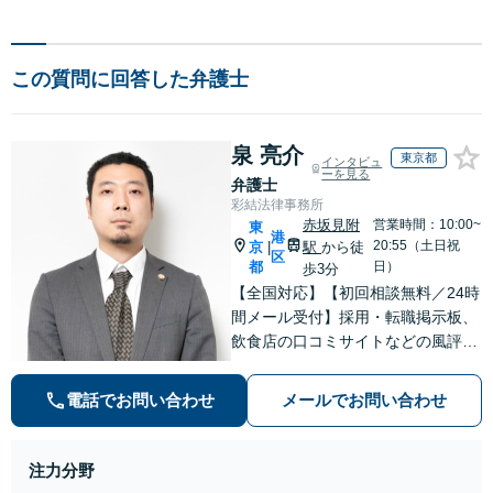
この質問に回答した弁護士
泉 亮介
東京都
インタビュ
ーを見る
弁護士
彩結法律事務所
赤坂見附
営業時間：10:00~
東
港
20:55（土日祝
京
駅
から徒
|
区
都
日）
歩3分
【全国対応】【初回相談無料／24時
間メール受付】採用・転職掲示板、
飲食店の口コミサイトなどの風評被
害対策など実績あり！【刑事】犯罪
の種類を問わず相談可。可能な限り
電話でお問い合わせ
メールでお問い合わせ
早期対応で駆けつけサポート【労
働】不当解雇・残業代請求はおまか
せください
注力分野