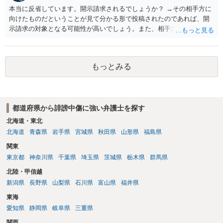
本当に反省しています。開示請求されるでしょうか？ →その相手方に
向けたものだということが見て分かる形で投稿されたのであれば、開
示請求の対象となる可能性が高いでしょう。また、相手方の投稿した
文章からすると、実際に発信者情報開示請求がなされる可能性がある
と存じます。発信者情報開示請求が進むと、投稿に使った回線の契約
者のところに、意見照会がなされます。アカウント情報開示の場合
もっとみる
は、アカウントの登録メールに意見照会がなされます。 また、された
場合賠償金はいくらでしょうか。 →ケースバイケースであり、数万円
から１００万単位まで様々でしょう。裁判外であれば交渉して相手方
の請求額から減額することを試みることとなるでしょう。
都道府県から誹謗中傷に強い弁護士を探す
北海道・東北
北海道
青森県
岩手県
宮城県
秋田県
山形県
福島県
関東
東京都
神奈川県
千葉県
埼玉県
茨城県
栃木県
群馬県
北陸・甲信越
新潟県
長野県
山梨県
石川県
富山県
福井県
東海
愛知県
静岡県
岐阜県
三重県
関西