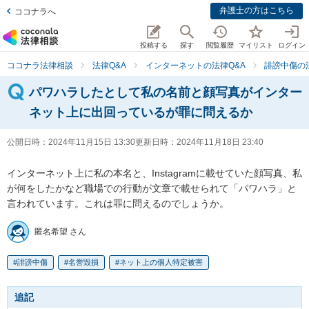
弁護士の方はこちら
ココナラへ
投稿する
探す
閲覧履歴
マイリスト
ログイン
ココナラ法律相談
法律Q&A
インターネットの法律Q&A
誹謗中傷の
パワハラしたとして私の名前と顔写真がインター
ネット上に出回っているが罪に問えるか
公開日時：
2024年11月15日 13:30
更新日時：
2024年11月18日 23:40
インターネット上に私の本名と、Instagramに載せていた顔写真、私
が何をしたかなど職場での行動が文章で載せられて「パワハラ」と
言われています。これは罪に問えるのでしょうか。
匿名希望 さん
誹謗中傷
名誉毀損
ネット上の個人特定被害
追記