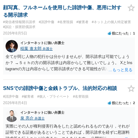
顔写真、フルネームを使用した誹謗中傷、悪用に対す
る開示請求
#発信者情報開示請求
#誹謗中傷
#名誉毀損
#被害者
#ネット上の個人特定被害
#訴訟・損害賠償請求
2026年8月5日
役にたった
1
インターネットに強い弁護士
稲葉 進太郎
弁護士
全てが同じ人物の犯行かは分かりませんが、開示請求は可能でしょう
か？ →５ｃｈの方の開示請求は内容からして難しいでしょう。 XとIns
tagramの方は内容からして開示請求ができる可能性が高いでしょう。
ただ、アカウントが削除されていると開示請求は失敗する可能性が高
いでしょう。７月中にアカウントが削除されている場合、今から進め
ても失敗する可能性が高いように思われます。 相手を特定できた場
SNSでの誹謗中傷と金銭トラブル、法的対応の相談
合、相手に全ての弁護士費用を負担させることは可能でしょうか？ →
#誹謗中傷
#被害者
#個人・プライベート
#名誉毀損
訴訟外の交渉で相手方が認めれば負担させることができるでしょう。
2026年8月4日
役にたった
2
訴訟で判決となった場合は、実際の弁護士費用が認められる場合と認
められない場合があり何ともいえないところでしょう。
インターネットに強い弁護士
泉 亮介
弁護士
実際にその人が権利侵害行為をしたと認められるものであり，それが
証明できる証拠があるということであれば，開示請求を経ずに慰謝料