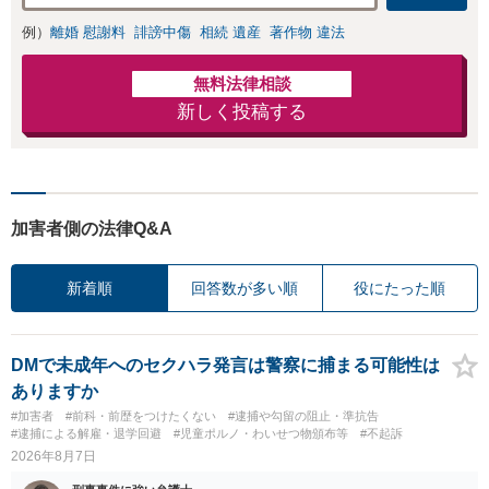
きの対処法、被害
例）
離婚 慰謝料
誹謗中傷
相続 遺産
著作物 違法
者との示談交渉
無料法律相談
新しく投稿する
加害者側の法律Q&A
新着順
回答数が多い順
役にたった順
DMで未成年へのセクハラ発言は警察に捕まる可能性は
ありますか
#加害者
#前科・前歴をつけたくない
#逮捕や勾留の阻止・準抗告
#逮捕による解雇・退学回避
#児童ポルノ・わいせつ物頒布等
#不起訴
2026年8月7日