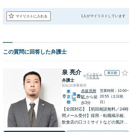
1人が
マイリストしています
マイリストに入れる
この質問に回答した弁護士
泉 亮介
東京都
インタビュ
ーを見る
弁護士
彩結法律事務所
赤坂見附
営業時間：10:00~
東
港
20:55（土日祝
京
駅
から徒
|
区
都
日）
歩3分
【全国対応】【初回相談無料／24時
間メール受付】採用・転職掲示板、
飲食店の口コミサイトなどの風評被
害対策など実績あり！【刑事】犯罪