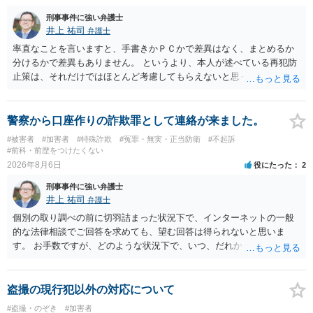
刑事事件に強い弁護士
井上 祐司
弁護士
率直なことを言いますと、手書きかＰＣかで差異はなく、まとめるか
分けるかで差異もありません。 というより、本人が述べている再犯防
止策は、それだけではほとんど考慮してもらえないと思った方が良い
です。 提出するのであれば、 ・具体的に自身が受けているプログラム
やカウンセリング・治療の内容 ・利用している再犯防止策（例えば保
護観察所と連携した職業支援の内容や具体的な就労・監督状況） ・監
警察から口座作りの詐欺罪として連絡が来ました。
督者の証言 など、証拠で担保された客観性と実現可能性があるもので
#被害者
#加害者
#特殊詐欺
#冤罪・無実・正当防衛
#不起訴
なければあまり意味がありません。 もともと執行猶予が狙える事案で
#前科・前歴をつけたくない
あれば本人の反省の言葉だけで十分であり、実刑となるか微妙な事案
2026年8月6日
役にたった
2
では、本人が再発防止策をいくら述べてもほとんど効果は望めないと
刑事事件に強い弁護士
いうのが実感です。
井上 祐司
弁護士
個別の取り調べの前に切羽詰まった状況下で、インターネットの一般
的な法律相談でご回答を求めても、望む回答は得られないと思いま
す。 お手数ですが、どのような状況下で、いつ、だれからどのような
経緯で口座の提供を頼まれ開設したか、それによる詐欺等の収益がど
の程度だと聞いているのかということについて、お近くで詳細な法律
相談を受けられたうえで対処方法を探された方がよいと思われます。
盗撮の現行犯以外の対応について
一般論でいえば、任意取り調べの場合、ＩＣレコーダーを持参して取
#盗撮・のぞき
#加害者