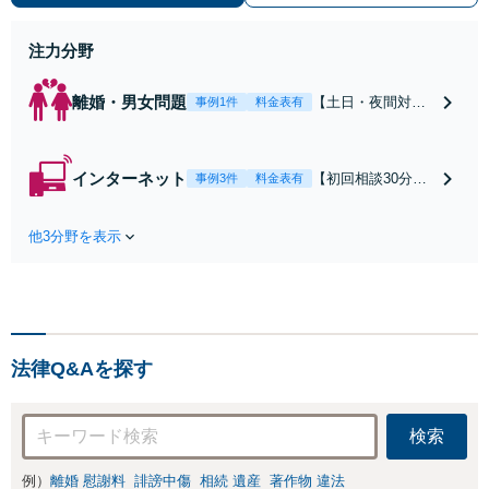
働】不当解雇・残業代請求はおまか
せください
注力分野
離婚・男女問題
【土日・夜間対応
事例1件
料金表有
可】【初回相談30
分無料】「相手方
から書面を提示さ
インターネット
【初回相談30分無
事例3件
料金表有
れたら、サインす
料】状況に応じて
る前にご相談を」
手段を使い分け、
経験豊富な弁護士
他3分野を表示
適切な方法で投稿
が全力で交渉にあ
の削除・発信者情
たります！相手方
報開示請求をおこ
と直接話す精神的
ないます「企業や
負担を軽減「弁護
お店の風評被害対
士の交渉で慰謝料
策／売り上げ低下
金額アップ／減額
法律Q&Aを探す
防止のために尽
交渉も対応可」
力」加害者側の対
【完全個室対応】
応可：開示請求の
検索
意見照会が来たと
きの対処法、被害
例）
離婚 慰謝料
誹謗中傷
相続 遺産
著作物 違法
者との示談交渉