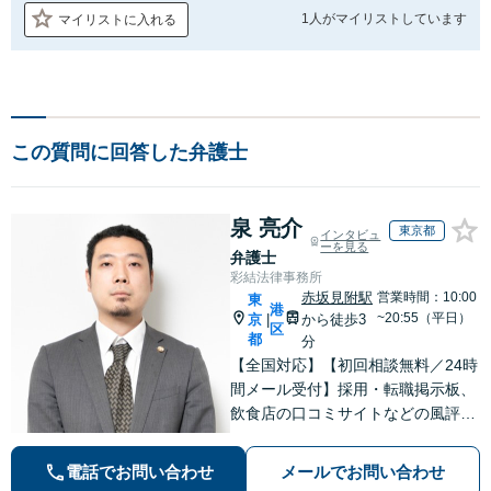
1人が
マイリストしています
マイリストに入れる
この質問に回答した弁護士
泉 亮介
東京都
インタビュ
ーを見る
弁護士
彩結法律事務所
赤坂見附駅
営業時間：10:00
東
港
~20:55（平日）
京
から徒歩3
|
区
都
分
【全国対応】【初回相談無料／24時
間メール受付】採用・転職掲示板、
飲食店の口コミサイトなどの風評被
害対策など実績あり！【刑事】犯罪
の種類を問わず相談可。可能な限り
電話でお問い合わせ
メールでお問い合わせ
早期対応で駆けつけサポート【労