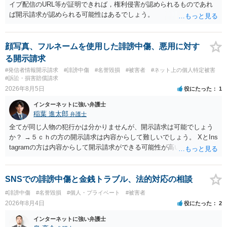
イブ配信のURL等が証明できれば，権利侵害が認められるものであれ
ば開示請求が認められる可能性はあるでしょう。
顔写真、フルネームを使用した誹謗中傷、悪用に対す
る開示請求
#発信者情報開示請求
#誹謗中傷
#名誉毀損
#被害者
#ネット上の個人特定被害
#訴訟・損害賠償請求
2026年8月5日
役にたった
1
インターネットに強い弁護士
稲葉 進太郎
弁護士
全てが同じ人物の犯行かは分かりませんが、開示請求は可能でしょう
か？ →５ｃｈの方の開示請求は内容からして難しいでしょう。 XとIns
tagramの方は内容からして開示請求ができる可能性が高いでしょう。
ただ、アカウントが削除されていると開示請求は失敗する可能性が高
いでしょう。７月中にアカウントが削除されている場合、今から進め
ても失敗する可能性が高いように思われます。 相手を特定できた場
SNSでの誹謗中傷と金銭トラブル、法的対応の相談
合、相手に全ての弁護士費用を負担させることは可能でしょうか？ →
#誹謗中傷
#名誉毀損
#個人・プライベート
#被害者
訴訟外の交渉で相手方が認めれば負担させることができるでしょう。
2026年8月4日
役にたった
2
訴訟で判決となった場合は、実際の弁護士費用が認められる場合と認
められない場合があり何ともいえないところでしょう。
インターネットに強い弁護士