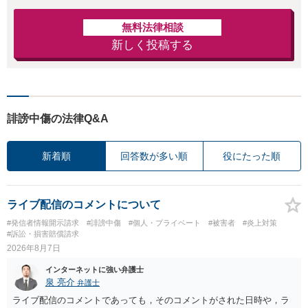
無料法律相談
新しく投稿する
誹謗中傷の法律Q&A
新着順
回答数が多い順
役にたった順
ライブ配信のコメントについて
#発信者情報開示請求
#誹謗中傷
#個人・プライベート
#被害者
#炎上対策
#訴訟・損害賠償請求
2026年8月7日
インターネットに強い弁護士
泉 亮介
弁護士
ライブ配信のコメントであっても，そのコメントがされた日時や，ラ