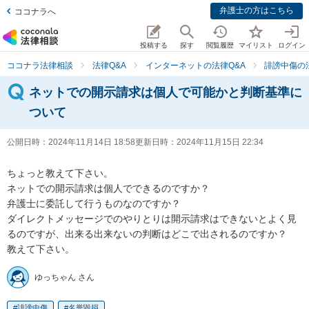
弁護士の方はこちら
ココナラへ
投稿する
探す
閲覧履歴
マイリスト
ログイン
ココナラ法律相談
法律Q&A
インターネットの法律Q&A
誹謗中傷の
ネットでの開示請求は個人で可能かと判断基準に
ついて
公開日時：
2024年11月14日 18:58
更新日時：
2024年11月15日 22:34
ちょっと教えて下さい。

ネットでの開示請求は個人でできるのですか？

弁護士に委託して行うものなのですか？

ダイレクトメッセージでのやりとりは開示請求はできないとよく見
るのですが、出来る出来ないの判断はどこで出されるのですか？

教えて下さい。
ゆっちゃん さん
誹謗中傷
名誉毀損