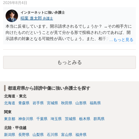
2026年8月4日
インターネットに強い弁護士
稲葉 進太郎
弁護士
本当に反省しています。開示請求されるでしょうか？ →その相手方に
向けたものだということが見て分かる形で投稿されたのであれば、開
示請求の対象となる可能性が高いでしょう。また、相手方の投稿した
文章からすると、実際に発信者情報開示請求がなされる可能性がある
と存じます。発信者情報開示請求が進むと、投稿に使った回線の契約
者のところに、意見照会がなされます。アカウント情報開示の場合
もっとみる
は、アカウントの登録メールに意見照会がなされます。 また、された
場合賠償金はいくらでしょうか。 →ケースバイケースであり、数万円
から１００万単位まで様々でしょう。裁判外であれば交渉して相手方
の請求額から減額することを試みることとなるでしょう。
都道府県から誹謗中傷に強い弁護士を探す
北海道・東北
北海道
青森県
岩手県
宮城県
秋田県
山形県
福島県
関東
東京都
神奈川県
千葉県
埼玉県
茨城県
栃木県
群馬県
北陸・甲信越
新潟県
長野県
山梨県
石川県
富山県
福井県