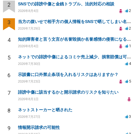
2
SNSでの誹謗中傷と金銭トラブル、法的対応の相談
2
2026年8月4日
3
当方の腹いせで相手方の個人情報をSNSで晒してしまい名誉毀損させてしまったかもしれない
2
2026年7月29日
4
知的障害者と言う文言が名誉毀損か名誉感情の侵害になるか教えてほしい。
1
2026年8月4日
5
ネットでの誹謗中傷によるコミケ売上減少、損害賠償は可能か？
4
2026年7月30日
6
示談書に口外禁止条項を入れるリスクはありますか？
5
2026年7月23日
7
誹謗中傷に該当するかと開示請求のリスクを知りたい
2026年8月1日
8
ネットストーカーと晒された
3
2026年7月27日
9
情報開示請求の可能性