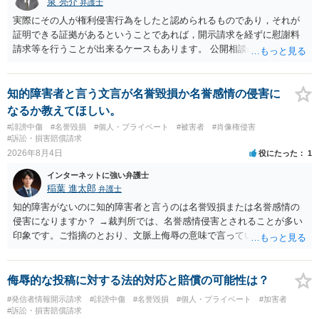
泉 亮介
弁護士
実際にその人が権利侵害行為をしたと認められるものであり，それが
証明できる証拠があるということであれば，開示請求を経ずに慰謝料
請求等を行うことが出来るケースもあります。 公開相談の場では回答
は難しいかと思われますので，お手持ちの証拠資料を持参の上弁護士
に個別に相談されると良いでしょう。
知的障害者と言う文言が名誉毀損か名誉感情の侵害に
なるか教えてほしい。
#誹謗中傷
#名誉毀損
#個人・プライベート
#被害者
#肖像権侵害
#訴訟・損害賠償請求
2026年8月4日
役にたった
1
インターネットに強い弁護士
稲葉 進太郎
弁護士
知的障害がないのに知的障害者と言うのは名誉毀損または名誉感情の
侵害になりますか？ →裁判所では、名誉感情侵害とされることが多い
印象です。ご指摘のとおり、文脈上侮辱の意味で言っている点も加味
されていると思います。
侮辱的な投稿に対する法的対応と賠償の可能性は？
#発信者情報開示請求
#誹謗中傷
#名誉毀損
#個人・プライベート
#加害者
#訴訟・損害賠償請求