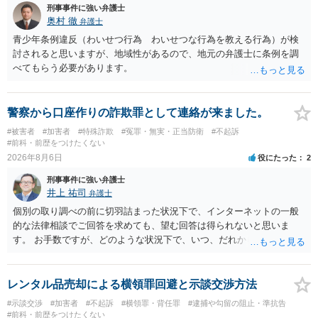
刑事事件に強い弁護士
査の対象になることはありません。 警察から連絡がくることもないで
奥村 徹
弁護士
しょう。 【質問２】 見せようと思っていないことは，服を着たりする
行為から明らかです。したがいまして，注意を受けることさえありま
青少年条例違反（わいせつ行為 わいせつな行為を教える行為）が検
せん。まして，刑罰として罰せられることもありません。 【質問３】
討されると思いますが、地域性があるので、地元の弁護士に条例を調
以上のように犯罪の嫌疑が否定されますから，逮捕勾留される可能性
べてもらう必要があります。
はありません。その理由がないのです。 【質問４】 起訴猶予は，犯罪
が成立することが前提ですので，不起訴とする理由としても前提を欠
いています。不起訴にするにしても，不起訴の可能性はありません。
警察から口座作りの詐欺罪として連絡が来ました。
あえて不起訴の理由を挙げるなら，「嫌疑不十分」か「嫌疑なし」で
#被害者
#加害者
#特殊詐欺
#冤罪・無実・正当防衛
#不起訴
す。
#前科・前歴をつけたくない
2026年8月6日
役にたった
2
刑事事件に強い弁護士
井上 祐司
弁護士
個別の取り調べの前に切羽詰まった状況下で、インターネットの一般
的な法律相談でご回答を求めても、望む回答は得られないと思いま
す。 お手数ですが、どのような状況下で、いつ、だれからどのような
経緯で口座の提供を頼まれ開設したか、それによる詐欺等の収益がど
の程度だと聞いているのかということについて、お近くで詳細な法律
相談を受けられたうえで対処方法を探された方がよいと思われます。
レンタル品売却による横領罪回避と示談交渉方法
一般論でいえば、任意取り調べの場合、ＩＣレコーダーを持参して取
#示談交渉
#加害者
#不起訴
#横領罪・背任罪
#逮捕や勾留の阻止・準抗告
り調べ内容を録音することは必須だと考えます。
#前科・前歴をつけたくない