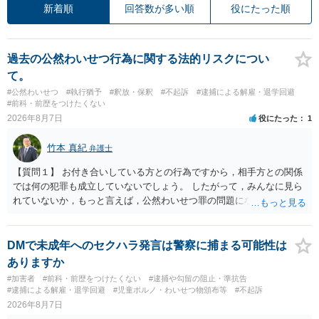
新着順
回答数が多い順
役にたった順
過去の公然わいせつ行為に関する法的リスクについ
て。
#公然わいせつ
#執行猶予
#釈放・保釈
#不起訴
#逮捕による解雇・退学回避
#前科・前歴をつけたくない
2026年8月7日
役にたった
1
竹本 真紀
弁護士
【質問１】 お付き合いしている方との行為ですから，相手方との関係
では何の犯罪も成立していないでしょう。 したがって，みんなに見ら
れていないか，もっと言えば，公然わいせつ罪の問題にならないかの
話だと思います。 公然わいせつ罪では，まず，公然性が必要です。 公
然性は，不特定又は多数の方が認識できる状態か否かで判断されま
す。 本件は，車の中という閉鎖された空間で行っており，不特定又は
DMで未成年へのセクハラ発言は警察に捕まる可能性は
多数の方が認識するのは困難な状態ですから，公然性はないと思いま
ありますか
す。 また，意図的に示そうとする故意が必要ですが，本件では，通過
#加害者
#前科・前歴をつけたくない
#逮捕や勾留の阻止・準抗告
する車両があると服を着ている（わいせつな状態をなくしている）の
#逮捕による解雇・退学回避
#児童ポルノ・わいせつ物頒布等
#不起訴
ですから，むしろ見られないようにしており，故意が認められること
2026年8月7日
はありません。 以上より，公然わいせつ罪には該当しませんから，捜