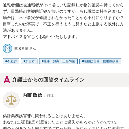
通報者側は被通報者がその場にいた記録しか物的証拠を持っておら
ず、目撃時の客観的証拠が無いのですが、もし訴訟に持ち込まれた
場合は、不正事実が確認されなかったことから不利になりますか？

目撃したのは事実で、不正を行うように見えたと主張する以外に方
法がありません。

アドバイスを宜しくお願いいたしします。
匿名希望 さん
不起訴
加害者
冤罪・無実・正当防衛
業務妨害罪・信用毀損罪
弁護士からの回答タイムライン
内藤 政信
弁護士
偽計業務妨害罪に問われることはありません。

あなたに規則違反と認識したことに過失があるかどうかですね。

他の人があなたと同じ立場に立った時、あなたと同じように認識す