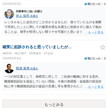
2026年8月5日
役にたった
1
刑事事件に強い弁護士
井上 祐司
弁護士
レンタルをした会社がどこか分かりませんが、借りていたものを無断
で売却したことに関しての被害弁償を弁護士に依頼せずに個人で進め
ることは、相手が拒否しない限り十分可能だと思います。 見積を出し
てもらって、それが妥当か（正規品の市場価格と大きく齟齬がない
か）、弁護士に法律相談において助言をもらえば足りるでしょう。
確実に起訴されると思っていましたが…
#被害者
#執行猶予
#刑事裁判
#不起訴
2026年8月4日
役にたった
2
西浦 嘉博
弁護士
一つの対応案として、検察官に対して、ご自身の離婚に対する意向、
離婚無効訴訟を提起していない理由、今後の体調面・金銭面の状況好
転に伴う離婚無効訴訟の提起の見通し等を整理された上で、書面とし
て提出されることを検討されてみてはいかがでしょうか。 少なくとも
検察官の処分判断の際、相談者さんの意向を示す証拠の一つとして位
置づけられる様に思われます。 より詳細についてお聞きになりたい場
もっとみる
合、最寄りの法律事務所での相談を検討ください