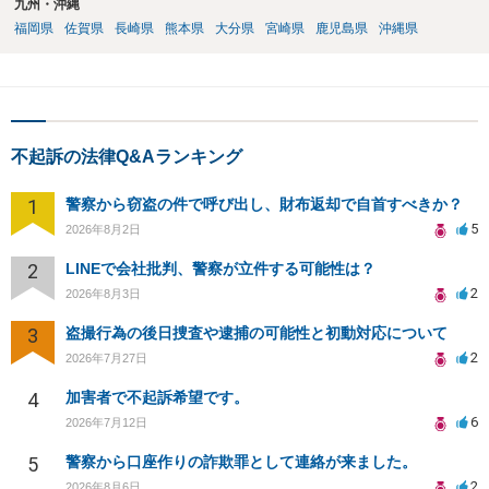
九州・沖縄
福岡県
佐賀県
長崎県
熊本県
大分県
宮崎県
鹿児島県
沖縄県
不起訴の法律Q&Aランキング
1
警察から窃盗の件で呼び出し、財布返却で自首すべきか？
5
2026年8月2日
2
LINEで会社批判、警察が立件する可能性は？
2
2026年8月3日
3
盗撮行為の後日捜査や逮捕の可能性と初動対応について
2
2026年7月27日
4
加害者で不起訴希望です。
6
2026年7月12日
5
警察から口座作りの詐欺罪として連絡が来ました。
2
2026年8月6日