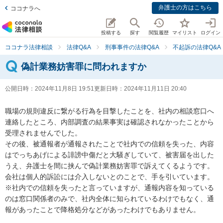
弁護士の方はこちら
ココナラへ
投稿する
探す
閲覧履歴
マイリスト
ログイン
ココナラ法律相談
法律Q&A
刑事事件の法律Q&A
不起訴の法律Q&A
偽計業務妨害罪に問われますか
公開日時：
2024年11月8日 19:51
更新日時：
2024年11月11日 20:40
職場の規則違反に繋がる行為を目撃したことを、社内の相談窓口へ
連絡したところ、内部調査の結果事実は確認されなかったことから
受理されませんでした。

その後、被通報者が通報されたことで社内での信頼を失った、内容
はでっちあげによる誹謗中傷だと大騒ぎしていて、被害届を出した
うえ、弁護士を間に挟んで偽計業務妨害罪で訴えてくるようです。

会社は個人的訴訟には介入しないとのことで、手を引いています。

※社内での信頼を失ったと言っていますが、通報内容を知っている
のは窓口関係者のみで、社内全体に知られているわけでもなく、通
報があったことで降格処分などがあったわけでもありません。
