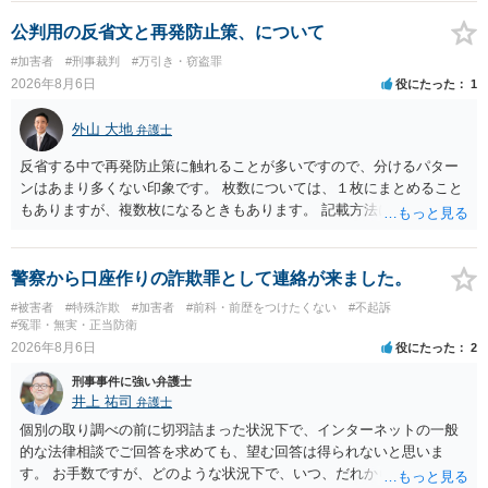
公判用の反省文と再発防止策、について
#加害者
#刑事裁判
#万引き・窃盗罪
2026年8月6日
役にたった
1
外山 大地
弁護士
反省する中で再発防止策に触れることが多いですので、分けるパター
ンはあまり多くない印象です。 枚数については、１枚にまとめること
もありますが、複数枚になるときもあります。 記載方法については、
手書きかどうかで裁判官に与える印象が大きく変わることはないと思
います。 したがいまして、いずれも良いかと考えます。
警察から口座作りの詐欺罪として連絡が来ました。
#被害者
#特殊詐欺
#加害者
#前科・前歴をつけたくない
#不起訴
#冤罪・無実・正当防衛
2026年8月6日
役にたった
2
刑事事件に強い弁護士
井上 祐司
弁護士
個別の取り調べの前に切羽詰まった状況下で、インターネットの一般
的な法律相談でご回答を求めても、望む回答は得られないと思いま
す。 お手数ですが、どのような状況下で、いつ、だれからどのような