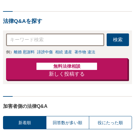
法律Q&Aを探す
検索
例）
離婚 慰謝料
誹謗中傷
相続 遺産
著作物 違法
無料法律相談
新しく投稿する
加害者側の法律Q&A
新着順
回答数が多い順
役にたった順