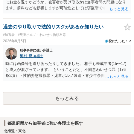
にお金を返すかどうか、被害者が受け取るかは当事者間の問題になり
ます。前科なども影響しますが可能性としては窃盗罪ですので、逮捕
勾留や略式起訴などの可能性もあります。ご参考にしてください。
過去のやり取りで法的リスクがあるか知りたい
#加害者
#児童ポルノ・わいせつ物頒布等
2026年8月5日
役にたった
2
刑事事件に強い弁護士
奥村 徹
弁護士
時には画像等を送りあったりしてきました。 相手も未成年者(15〜17)
と成人が混ざっています。 ということだと、不同意わいせつ罪（176
条3項）・性的姿態撮影罪・児童ポルノ製造・青少年条例違反（わいせ
つ行為 児童ポルノ要求）などが検討されます。 重い罪もあるの
で、警察にバレれば、それなりの捜査を受けるでしょう。
もっとみる
都道府県から加害者に強い弁護士を探す
北海道・東北