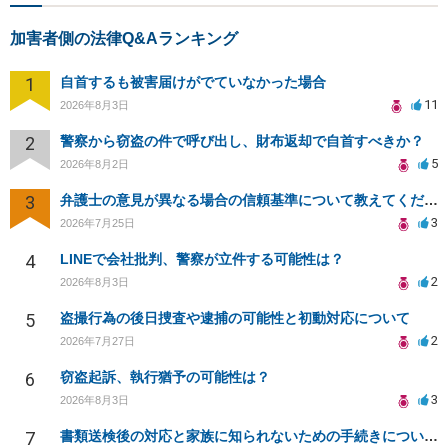
加害者側の法律Q&Aランキング
1
自首するも被害届けがでていなかった場合
11
2026年8月3日
2
警察から窃盗の件で呼び出し、財布返却で自首すべきか？
5
2026年8月2日
3
弁護士の意見が異なる場合の信頼基準について教えてください
3
2026年7月25日
4
LINEで会社批判、警察が立件する可能性は？
2
2026年8月3日
5
盗撮行為の後日捜査や逮捕の可能性と初動対応について
2
2026年7月27日
6
窃盗起訴、執行猶予の可能性は？
3
2026年8月3日
7
書類送検後の対応と家族に知られないための手続きについて相談