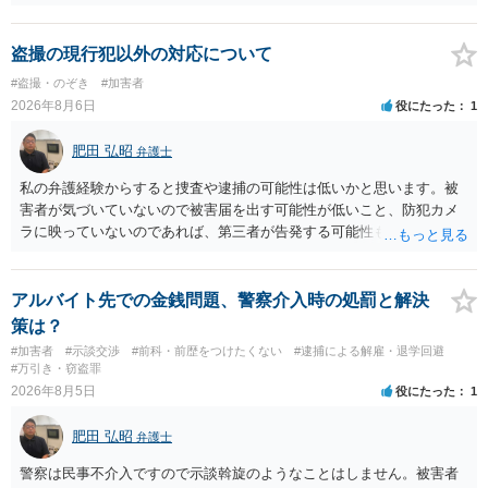
経緯で口座の提供を頼まれ開設したか、それによる詐欺等の収益がど
の程度だと聞いているのかということについて、お近くで詳細な法律
相談を受けられたうえで対処方法を探された方がよいと思われます。
盗撮の現行犯以外の対応について
一般論でいえば、任意取り調べの場合、ＩＣレコーダーを持参して取
#盗撮・のぞき
#加害者
り調べ内容を録音することは必須だと考えます。
2026年8月6日
役にたった
1
肥田 弘昭
弁護士
私の弁護経験からすると捜査や逮捕の可能性は低いかと思います。被
害者が気づいていないので被害届を出す可能性が低いこと、防犯カメ
ラに映っていないのであれば、第三者が告発する可能性も低いこと、
証拠は削除されていることからです。但し、「電車内で携帯で対面に
座る女性を盗撮(全体像写真1枚と5秒程度の動画)してしまいました。下
着や胸など強調したものではありません。」とありますが、少なくと
アルバイト先での金銭問題、警察介入時の処罰と解決
も捜査段階では性的姿態等撮影罪の被疑事実で逮捕勾留されるケース
策は？
が私の弁護経験では多くなった印象です（最終的には不起訴ないし各
#加害者
#示談交渉
#前科・前歴をつけたくない
#逮捕による解雇・退学回避
都道府県の迷惑防止条例違反になることもあります）。2度としないこ
#万引き・窃盗罪
とをお勧めいたします。ご参考にしてください。
2026年8月5日
役にたった
1
肥田 弘昭
弁護士
警察は民事不介入ですので示談斡旋のようなことはしません。被害者