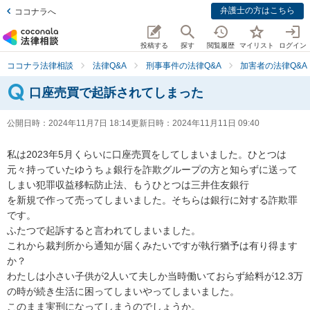
弁護士の方はこちら
ココナラへ
投稿する
探す
閲覧履歴
マイリスト
ログイン
ココナラ法律相談
法律Q&A
刑事事件の法律Q&A
加害者の法律Q&A
口座売買で起訴されてしまった
公開日時：
2024年11月7日 18:14
更新日時：
2024年11月11日 09:40
私は2023年5月くらいに口座売買をしてしまいました。ひとつは
元々持っていたゆうちょ銀行を詐欺グループの方と知らずに送って
しまい犯罪収益移転防止法、もうひとつは三井住友銀行

を新規で作って売ってしまいました。そちらは銀行に対する詐欺罪
です。

ふたつで起訴すると言われてしまいました。

これから裁判所から通知が届くみたいですが執行猶予は有り得ます
か？

わたしは小さい子供が2人いて夫しか当時働いておらず給料が12.3万
の時が続き生活に困ってしまいやってしまいました。

このまま実刑になってしまうのでしょうか。
