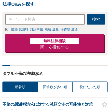
など幅広く対応。他士
尽くします。
法律Q&Aを探す
業とも連携可能です
【出張相談可】【東所
沢駅30秒】
検索
例）
離婚 慰謝料
誹謗中傷
相続 遺産
著作物 違法
無料法律相談
新しく投稿する
ダブル不倫の法律Q&A
新着順
回答数が多い順
役にたった順
不倫の慰謝料請求に対する減額交渉の可能性と対策