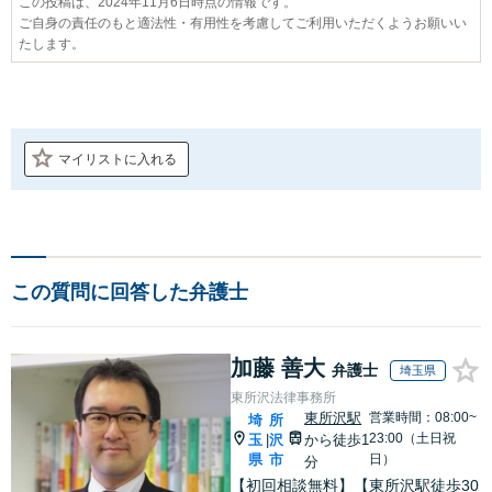
この投稿は、2024年11月6日時点の情報です。
ご自身の責任のもと適法性・有用性を考慮してご利用いただくようお願いい
たします。
マイリストに入れる
この質問に回答した弁護士
加藤 善大
弁護士
埼玉県
東所沢法律事務所
東所沢駅
営業時間：08:00~
埼
所
23:00（土日祝
玉
沢
から徒歩1
|
県
市
日）
分
【初回相談無料】【東所沢駅徒歩30