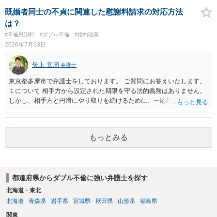
半額程度の支払を求める、 求償ができることになります。 その求償権
を放棄する場合の慰謝料相場は、６０万円から８０万円程度になるこ
既婚者同士の不貞に関連した慰謝料請求の対応方法
とが多いです。 （相手夫婦が離婚しませんので、減額してでも求償権
は？
を放棄してもらうメリットがあることになります。） ５年後に離婚す
#不倫慰謝料
#ダブル不倫
#婚約破棄
る可能性について、慰謝料額に影響が出る可能性はないと考えます。
2026年7月13日
最後に、ご依頼になる場合の弁護士費用は、ご依頼になる弁護士によ
り異なりますので、直接ご確認いただくといいですよ。 ご質問に対す
矢上 玄周
弁護士
る回答は以上ですが、可能であれば、ご依頼になるかは別にして、お
近くの弁護士に直接相談されて、今後の対応についてアドバイスを求
東京都多摩市で弁護士をしております。 ご質問にお答えいたします。
めることをおすすめいたします。 ご参考にしていただけますと幸いで
１について 相手方から設定された期限を守る法的義務はありません。
す。
しかし、相手方と円滑にやり取りを続けるために、一応期限を守って
連絡を取ることもあり得ます。 弁護士に相談してから連絡をしたい
が、期限を守らないのもご不安という場合には、「弁護士に相談して
から連絡するので少々お待ちください」という旨の連絡を入れておく
もっとみる
こともあります。 ２について 求償権の請求と婚約破棄の慰謝料請求
は、法的には別の議論ではありますが、事実上の繋がりがないわけで
はありません。 例えば、既婚者であるにもかかわらず、結婚するとい
うことを匂わせて不貞関係になったというような場合には、求償権の
都道府県からダブル不倫に強い弁護士を探す
負担割合が高くなり、婚約破棄の慰謝料も払う必要が生じるという可
能性もないわけではありません。 ただし、法律上重婚は認められてい
北海道・東北
ないので、既婚者同士の婚約が成立するかといわれると、成立しない
北海道
青森県
岩手県
宮城県
秋田県
山形県
福島県
と判断される可能性の方が高いと思われます。 ３について 和解をする
関東
際には、清算条項という定めを設けることがほとんどです。 清算条項