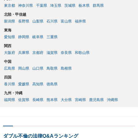
東京都
神奈川県
千葉県
埼玉県
茨城県
栃木県
群馬県
を定めることによって、「これをもってお互いに今後一切請求しな
い」ことを双方が誓約することになります。 上記はあくまでも一般論
北陸・甲信越
としての回答となります。 詳細なご事情をお伺いすればより適切な回
新潟県
長野県
山梨県
石川県
富山県
福井県
答ができるかと存じます。 弁護士に相談すべき事案かと存じますの
東海
で、お早めにご相談されることをお勧めいたします。
愛知県
静岡県
岐阜県
三重県
関西
大阪府
兵庫県
京都府
滋賀県
奈良県
和歌山県
中国
広島県
岡山県
山口県
鳥取県
島根県
四国
香川県
愛媛県
高知県
徳島県
九州・沖縄
福岡県
佐賀県
長崎県
熊本県
大分県
宮崎県
鹿児島県
沖縄県
ダブル不倫の法律Q&Aランキング