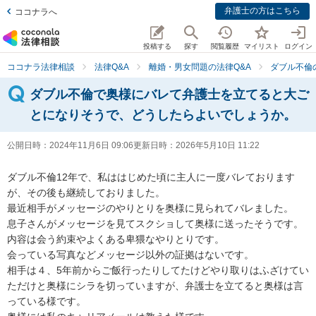
弁護士の方はこちら
ココナラへ
投稿する
探す
閲覧履歴
マイリスト
ログイン
ココナラ法律相談
法律Q&A
離婚・男女問題の法律Q&A
ダブル不倫
ダブル不倫で奥様にバレて弁護士を立てると大ご
とになりそうで、どうしたらよいでしょうか。
公開日時：
2024年11月6日 09:06
更新日時：
2026年5月10日 11:22
ダブル不倫12年で、私ははじめた頃に主人に一度バレております
が、その後も継続しておりました。

最近相手がメッセージのやりとりを奥様に見られてバレました。

息子さんがメッセージを見てスクショして奥様に送ったそうです。

内容は会う約束やよくある卑猥なやりとりです。

会っている写真などメッセージ以外の証拠はないです。

相手は４、5年前からご飯行ったりしてたけどやり取りはふざけてい
ただけと奥様にシラを切っていますが、弁護士を立てると奥様は言
っている様です。
