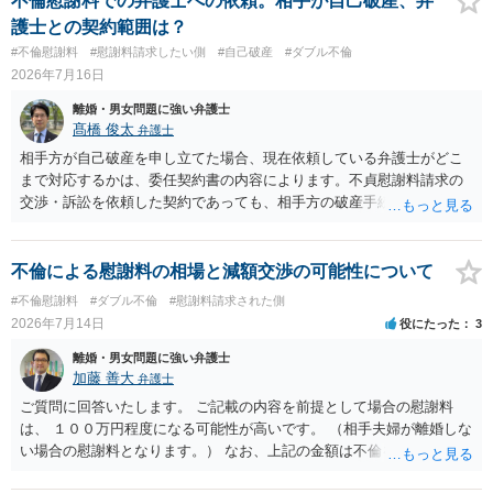
不倫慰謝料での弁護士への依頼。相手が自己破産、弁
が、 ２００万円でも、５０万円でも、公序良俗に反するほど高額
の 金銭であったと評価される可能性はあると考えます。 ② 「今後一
護士との契約範囲は？
とはいえないと考えますので、 結局は、妥当かどうかというより
切関与しないなら100万円振り込む」というLINEや誓約書は、裁判上
#不倫慰謝料
#慰謝料請求したい側
#自己破産
#ダブル不倫
も、ご自身が納得できるかどうかという基準でお考えいただくといい
どの程度証拠価値があるのか ⇒前後のやり取りや誓約書の具体的内容
2026年7月16日
と思います。 そのうえで、合意できるかは、相手も納得できるか
を見ない限り、具体的な判断はできませんが、一定の証拠価値はある
否かにかかってはきますが。 ４ 質問④ ご記載の内容からは判断
と考えます。 ③ 借用書があっても、後から100万円を貸付扱いに変更
離婚・男女問題に強い弁護士
できないのですが、 清算条項を記載しないで合意することはリス
することは認められるのか。 ⇒おそらく１００万円は不当利得（受け
髙橋 俊太
弁護士
クがありますので、むしろ、原則としては、清算条項を記載するべき
取る正当な権利がないのに利益を取得した）として返還請求されてい
相手方が自己破産を申し立てた場合、現在依頼している弁護士がどこ
であるとお考えいただくといいです。 ご質問に対する回答は以上で
るものかと推察しますので、 貸金返還ではないかと存じます。 ④ 私
まで対応するかは、委任契約書の内容によります。不貞慰謝料請求の
すが、可能であれば、ご依頼になるかは別として、お近くの弁護士に
は現在、収入も不安定で貯金もなくリボ払い借金が既に約100万あり。
交渉・訴訟を依頼した契約であっても、相手方の破産手続への対応、
直接相談されて、 今後の対応についてアドバイス等を求めることを
今年に再婚したが主人はお金に厳しい為、一括で220万円を支払う事は
免責に関する意見申述、非免責債権の主張、破産裁判所への書面提出
お勧めいたします。 ご参考にしていただければ幸いです。
困難 仮に裁判で敗訴した場合でも、分割払いになる可能性はあります
等まで当然に含まれているとは限りません。そのため、追加費用が発
か。 ⇒判決となり敗訴してしまった場合は、強制執行により不動産等
生するかどうかは、まず委任契約書と弁護士の説明を確認した方がよ
不倫による慰謝料の相場と減額交渉の可能性について
の財産を差し押さえられ、そこから債権回収が図られることになりま
いでしょう。 成功報酬についても、契約内容次第です。通常は、実際
#不倫慰謝料
#ダブル不倫
#慰謝料請求された側
すが、 和解であれば柔軟な解決が可能ですので、その場合は分割払
に回収できた金額を基準に報酬が発生する契約が多いと思われます
2026年7月14日
役にたった
3
いにより支払うことも十分可能です。 ⑤ このような事情であれば、私
が、「請求額を認めさせた場合」や「和解成立時」など、回収前に報
は120万円のみ和解交渉を続けるべきでしょうか。 ⇒ご相談者様の認
酬が発生する定めになっている可能性もあります。 依頼している弁護
離婚・男女問題に強い弁護士
識を前提にすれば、１００万円も含めて返済する必要はないと考えら
士に、破産手続への意見申述まで契約内で対応してもらえるのか、追
加藤 善大
弁護士
れるため、 120万円のみについて交渉を続けることがベターかと存じ
加費用はかかるか、免責された場合に成功報酬が発生するのか、非免
ご質問に回答いたします。 ご記載の内容を前提として場合の慰謝料
ます。
責債権として争う見込みがあるのかを確認されるとよいと思います。
は、 １００万円程度になる可能性が高いです。 （相手夫婦が離婚しな
い場合の慰謝料となります。） なお、上記の金額は不倫をした２名が
支払う総額の相場ですので、 ご自身が全額支払った場合は相手女性に