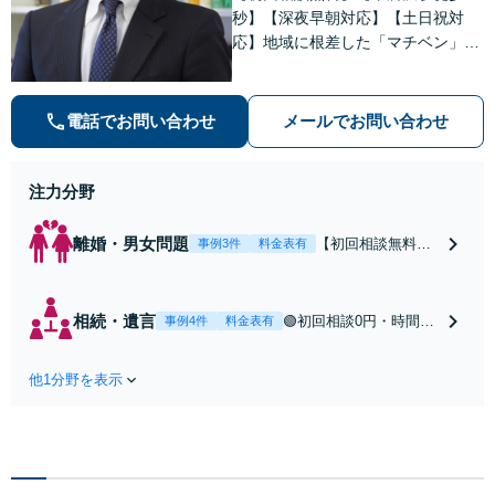
秒】【深夜早朝対応】【土日祝対
応】地域に根差した「マチベン」と
して、みなさまの法律トラブルに真
剣に向き合います。ご都合に合わせ
て出張相談も承ります。リーズナブ
電話でお問い合わせ
メールでお問い合わせ
ルな料金体系をご提供しています。
注力分野
離婚・男女問題
【初回相談無料】
事例3件
料金表有
【東所沢駅徒歩30
秒】【深夜早朝対
応】【土日祝対
相続・遺言
🟢初回相談0円・時間無
事例4件
料金表有
応】中高年離婚／
制限🟢相続の相談はな
財産分与／不貞慰
んでもお問合せくださ
謝料請求／養育費
他1分野を表示
い！遺産分割／遺言書
増額・減額請求な
作成／遺留分侵害額請
どはお任せくださ
求／相続人調査など。
い。双方納得した
相続手続きから親や兄
後腐れがない解決
弟、親戚とのトラブル
に向けて、全力を