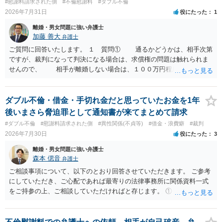
#慰謝料請求された側
#不倫慰謝料
#ダブル不倫
2026年7月31日
役にたった
1
離婚・男女問題に強い弁護士
加藤 善大
弁護士
ご質問に回答いたします。 １ 質問① 通るかどうかは、相手次第
ですが、裁判になって判決になる場合は、求償権の問題は触れられま
せんので、 相手が離婚しない場合は、１００万円程度となる可能
性があると思われます。 交渉については、相手としても、裁判を
するデメリットはありますから（経済的、時間的、精神的負担等）、
反対にご自身が、裁判も辞さずという姿勢を示すことで、プラス
ダブル不倫・借金・手切れ金だと思っていたお金を1年
に働く可能性は有り得ます。 交渉で解決する多くの場合は、相手
後いまさら脅迫罪として通知書が来てまとめて請求
が弁護士に依頼しているケースで、５０万円以下で合意できる場合は
#ダブル不倫
#慰謝料請求された側
#異性関係(不貞等)
#借金・浪費癖
#裁判
稀であると思います。 通常は、６０万円から８０万円程度になる
2026年7月30日
役にたった
3
ことが多いというのが私の印象です。 ２ 質問② ご記載の内容が
減額を進めるうえでの交渉材料かと思います。 なお、ご自身が離
離婚・男女問題に強い弁護士
婚しないことは、交渉材料にはならないかと思いますので、ご注意く
森本 偲音
弁護士
ださい。 また、相手夫婦の婚姻関係が既に破綻していたことや、
ご相談事項について、以下のとおり回答させていただきます。 ご参考
相手女性が結婚しているとは知らなかったと主張することもあります
にしていただき、ご心配であれば最寄りの法律事務所に関係資料一式
が、 ケースバイケースですので、ご自身の場合にそれらの主張が
をご持参の上、ご相談していただければと存じます。 ① このLINEの
できるかはよくお考え下さい。 ３ 質問③ 違約金を５０万円とす
流れを見る限り、100万円は貸付金ではなく、手切れ金・和解金と評価
る旨の交渉をすることが妥当かどうかという基準はありません。
される可能性はあるのか ⇒LINEを含む１００万円の貸付に至るまでの
公序良俗に反するような金額では、その条項自体が無効になり得ます
やり取り等の経緯、誓約書の内容等を踏まえて、関係を清算するため