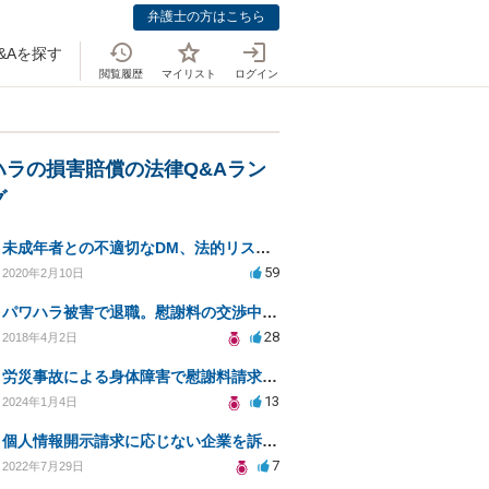
弁護士の方はこちら
&Aを探す
閲覧履歴
マイリスト
ログイン
ハラの損害賠償の法律Q&Aラン
グ
未成年者との不適切なDM、法的リスクと安全対策は？
59
2020年2月10日
パワハラ被害で退職。慰謝料の交渉中に勤務先側が弁護士を立ててきました
28
2018年4月2日
労災事故による身体障害で慰謝料請求はできるのでしょうか？
13
2024年1月4日
個人情報開示請求に応じない企業を訴えたい
7
2022年7月29日