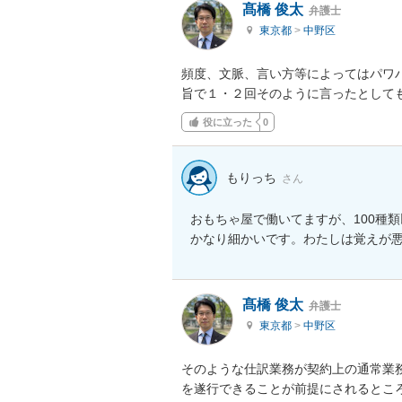
髙橋 俊太
弁護士
東京都
>
中野区
頻度、文脈、言い方等によってはパワ
旨で１・２回そのように言ったとして
役に立った
0
もりっち
さん
おもちゃ屋で働いてますが、100種
かなり細かいです。わたしは覚えが
髙橋 俊太
弁護士
東京都
>
中野区
そのような仕訳業務が契約上の通常業
を遂行できることが前提にされるとこ