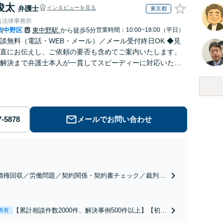
俊太
弁護士
インタビューを見る
東京都
合法律事務所
都
中野区
東中野駅
から徒歩5分
営業時間：10:00~18:00（平日）
|
談無料（電話・WEB・メール）／メール受付終日OK ◆見
直にお伝えし、ご依頼の要否も含めてご案内いたします。
解決まで弁護士本人が一貫してスピーディーに対応いたし
◆累計相談2000件以上・解決実績500件以上
メールでお問い合わせ
債権回収／労働問題／契約関係・契約書チェック／裁判対
】取引先とのトラブル・会社内のトラブルなど、事後の解
だけでなく予防法務までワンストップで対応！顧問弁護士
お探しの方もご相談ください！【顧問経験豊富】【個別案
【累計相談件数2000件、解決事例500件以上】【初回
表有
も対応OK】
相談（電話・WEB）無料】「オーダーメイドの解決