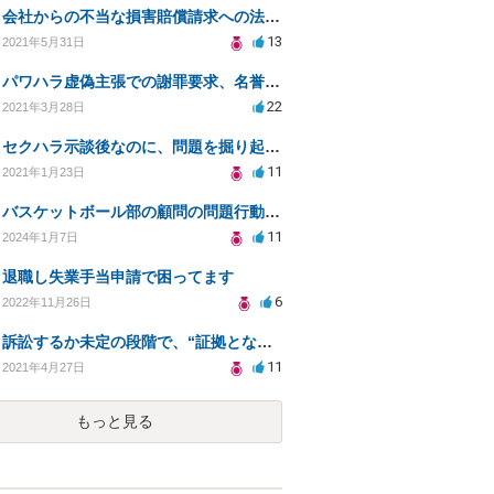
会社からの不当な損害賠償請求への法的対処方法
13
2021年5月31日
パワハラ虚偽主張での謝罪要求、名誉毀損への対応策は？
22
2021年3月28日
セクハラ示談後なのに、問題を掘り起こされました。
11
2021年1月23日
バスケットボール部の顧問の問題行動について訴えることは可能でしょうか？
11
2024年1月7日
退職し失業手当申請で困ってます
6
2022年11月26日
訴訟するか未定の段階で、“証拠となり得る物の保管”を会社に応じてもらえる方法は在りますか?
11
2021年4月27日
もっと見る