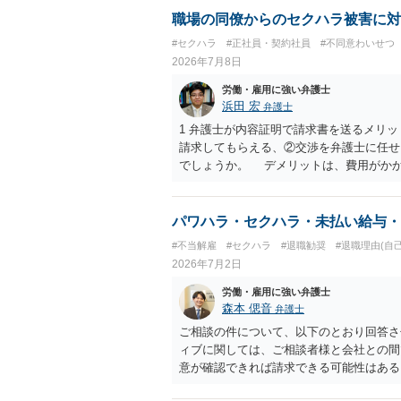
職場の同僚からのセクハラ被害に対
#セクハラ
#正社員・契約社員
#不同意わいせつ
2026年7月8日
労働・雇用に強い弁護士
浜田 宏
弁護士
1 弁護士が内容証明で請求書を送るメリ
請求してもらえる、②交渉を弁護士に任せ
でしょうか。 デメリットは、費用がか
うかどうかは分かりません。 ２ 民事訴
観点から、裁判の証拠にする場合には注意
ういう証拠に基づいて、誰が判断したかわ
パワハラ・セクハラ・未払い給与・
裁判所も認定しないとは限りません。具体
#不当解雇
#セクハラ
#退職勧奨
#退職理由(自
中傷したり、噂話を流したりしないように
2026年7月2日
なりません。反訴は貴女が加害行為をしな
和解金が入ります。 勝訴判決を得て確
労働・雇用に強い弁護士
合には、給与や預貯金、不動産などの財産
森本 偲音
弁護士
護士費用は請求額や事件の難易度によって
ご相談の件について、以下のとおり回答さ
で、依頼する弁護士によっても費用は変わ
ィブに関しては、ご相談者様と会社との間
意が確認できれば請求できる可能性はあ
争点となった場合には録音等の証拠がない