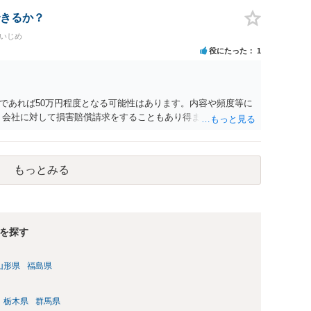
ているのにもかかわらず支払われていない場合は、契約違反とな
日・時間外労働については、休日・時間外労働があったことを示
きるか？
かと存じます。 ④パワハラ・セクハラに関しては、具体的な言
場いじめ
録音データやLINEでのやり取り等を確認する必要があるかと存
役にたった
1
意思がないのであればきっぱりと断ればよく、解雇については不
どの対応が考えられます。 回答としては以上になりますが、ま
法律事務所にご相談するか、労働基準監督署に相談する等の対
す。
であれば50万円程度となる可能性はあります。内容や頻度等に
、会社に対して損害賠償請求をすることもあり得ます。
もっとみる
を探す
山形県
福島県
栃木県
群馬県