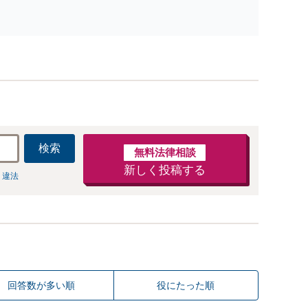
策を提示」依頼者様の話を丁寧にうかがい、どんな
不安があるのか、何を解決したいのかを正確に読み
取ります。【東京都在住以外の方も対応】
検索
無料法律相談
新しく投稿する
 違法
回答数が多い順
役にたった順