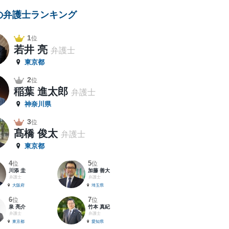
の弁護士ランキング
1
位
若井 亮
弁護士
東京都
2
位
稲葉 進太郎
弁護士
神奈川県
3
位
髙橋 俊太
弁護士
東京都
4
5
位
位
川添 圭
加藤 善大
弁護士
弁護士
大阪府
埼玉県
6
7
位
位
泉 亮介
竹本 真紀
弁護士
弁護士
東京都
愛知県