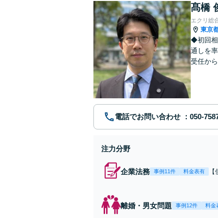
髙橋 
エクリ総
東京
◆初回相
通しを率
受任から
ます。 
電話でお問い合わせ
注力分野
企業法務
【
事例11件
料金表有
応
決
を
離婚・男女問題
事例12件
料金
件