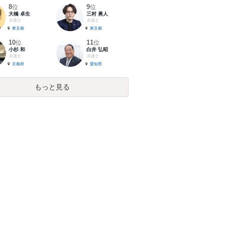
8
9
位
位
大橋 卓生
三村 勇人
弁護士
弁護士
東京都
東京都
10
11
位
位
小杉 和
白井 弘昭
弁護士
弁護士
京都府
愛知県
もっと見る