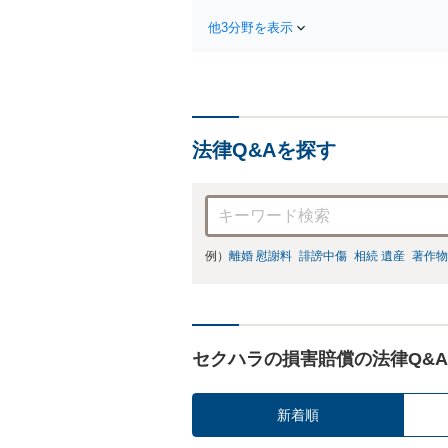
他3分野を表示
法律Q&Aを探す
例）
離婚 慰謝料
誹謗中傷
相続 遺産
著作物
セクハラの損害賠償の法律Q&A
新着順