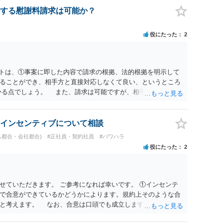
する慰謝料請求は可能か？
役にたった
2
ットは、①事案に即した内容で請求の根拠、法的根拠を明示して
ることができ、相手方と直接対応しなくて良い、というところ
かる点でしょう。 また、請求は可能ですが、相手が任意に払
訟に証拠の制限はありませんが、秘密録音はプライバシー保護の
が必要です(証拠排除される場合があります。)。 ３ 会社がど
かりませんが、会社がセクハラ認定しなかったからといって、
インセンティブについて相談
的な証拠とそれで認定できる事実次第です。 ４ SNS等で誹謗
己都合・会社都合)
#正社員・契約社員
#パワハラ
して下さい。そういう報復的なことをしなければ名誉毀損には
役にたった
2
ければ、通常は起こされません。 ５ 裁判をして、和解すれば
定すれば、判決認容額を払ってもらいます。任意に支払わない場
を差押えます。 敗訴した場合、何も得られません。 ６ 弁
変わります。また、現在は弁護士報酬は自由化されていますの
せていただきます。 ご参考になれば幸いです。 ①インセンテ
ってきます。
で合意ができているかどうかによります。規約上そのような合
ると考えます。 なお、合意は口頭でも成立しますが、裁判等で
限り立証が困難となり、請求が認められない可能性がございま