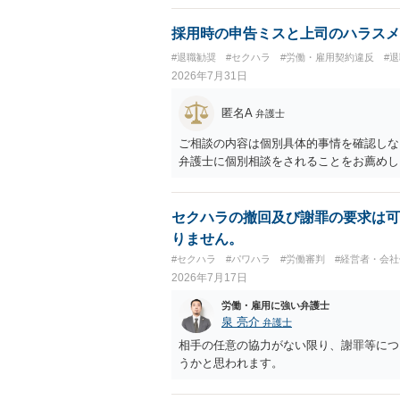
採用時の申告ミスと上司のハラスメ
#退職勧奨
#セクハラ
#労働・雇用契約違反
#
2026年7月31日
匿名A
弁護士
ご相談の内容は個別具体的事情を確認しな
弁護士に個別相談をされることをお薦めし
セクハラの撤回及び謝罪の要求は可
りません。
#セクハラ
#パワハラ
#労働審判
#経営者・会社
2026年7月17日
労働・雇用に強い弁護士
泉 亮介
弁護士
相手の任意の協力がない限り、謝罪等につ
うかと思われます。