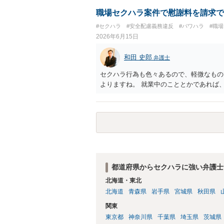
す。 ②未払給与に関しては労務を提供し
りますので請求可能かと存じます。 ③休
職場セクハラ案件で慰謝料を請求で
す証拠があるかまずは確認する必要がある
#セクハラ
#安全配慮義務違反
#パワハラ
#職
動の内容によって判断が分かれますので、
2026年6月15日
じます。 ⑤退職勧奨については退職する
当な解雇である場合には解雇無効を争うな
和田 史郎
弁護士
ずは、資料一式をご持参いただき最寄りの
応をしていただくことが望ましいと考えま
セクハラ行為も色々あるので、軽微なもの
よりますね。 就業中のこととかであれば
都道府県からセクハラに強い弁護士
北海道・東北
北海道
青森県
岩手県
宮城県
秋田県
関東
東京都
神奈川県
千葉県
埼玉県
茨城県