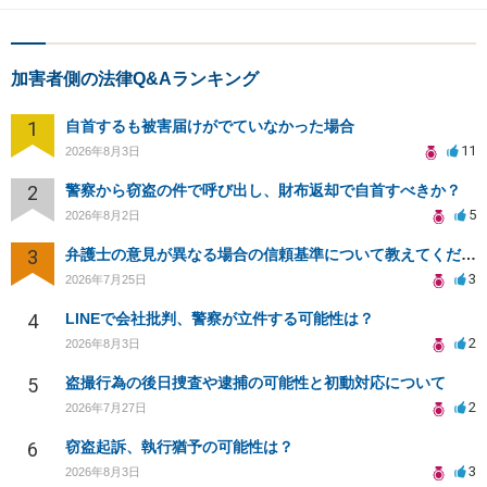
加害者側の法律Q&Aランキング
1
自首するも被害届けがでていなかった場合
11
2026年8月3日
2
警察から窃盗の件で呼び出し、財布返却で自首すべきか？
5
2026年8月2日
3
弁護士の意見が異なる場合の信頼基準について教えてください
3
2026年7月25日
4
LINEで会社批判、警察が立件する可能性は？
2
2026年8月3日
5
盗撮行為の後日捜査や逮捕の可能性と初動対応について
2
2026年7月27日
6
窃盗起訴、執行猶予の可能性は？
3
2026年8月3日