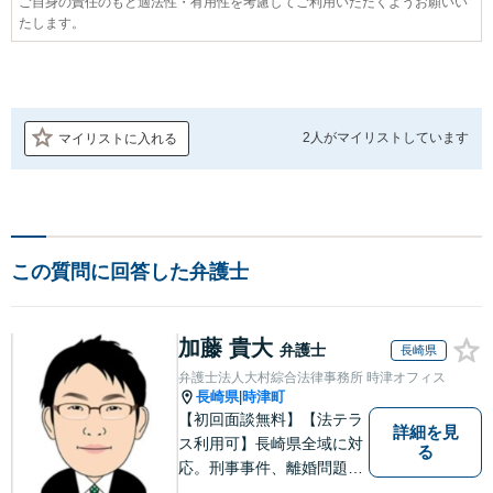
ご自身の責任のもと適法性・有用性を考慮してご利用いただくようお願いい
たします。
2人が
マイリストしています
マイリストに入れる
この質問に回答した弁護士
加藤 貴大
弁護士
長崎県
弁護士法人大村綜合法律事務所 時津オフィス
長崎県
時津町
|
【初回面談無料】【法テラ
詳細を見
ス利用可】長崎県全域に対
る
応。刑事事件、離婚問題、
借金・債務整理など。ご依