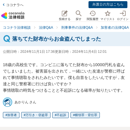
弁護士の方はこちら
ココナラへ
投稿する
探す
閲覧履歴
マイリスト
ログイン
ココナラ法律相談
法律Q&A
刑事事件の法律Q&A
加害者の法律Q&A
落ちてた財布からお金盗んでしまった
公開日時：
2024年11月1日 17:36
更新日時：
2024年11月4日 12:01
18歳の高校生です。コンビニに落ちてた財布から10000円札を盗ん
でしまいました。被害届を出されて，一緒にいた友達が警察に呼ば
れて事情聴取をされたみたいです。僕も自首をしたいんですが，友
達と同じ警察署に行けば良いですか？

事情聴取の時気をつけることと不起訴になる確率が知りたいです。
あかりん さん
加害者
万引き・窃盗罪
不起訴
横領罪・背任罪