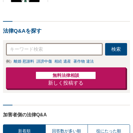
頼者さまのお悩み、そして
心に寄り添い丁寧にサポー
トいたします。どんな些細
なことでも構いません。お
法律Q&Aを探す
気軽にご相談ください【完
全個室】
検索
例）
離婚 慰謝料
誹謗中傷
相続 遺産
著作物 違法
無料法律相談
新しく投稿する
加害者側の法律Q&A
新着順
回答数が多い順
役にたった順