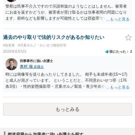
警察は民事不介入ですので示談斡旋のようなことはしません。被害者
にお金を返すかどうか、被害者が受け取るかは当事者間の問題になり
ます。前科なども影響しますが可能性としては窃盗罪ですので、逮捕
勾留や略式起訴などの可能性もあります。ご参考にしてください。
過去のやり取りで法的リスクがあるか知りたい
#加害者
#児童ポルノ・わいせつ物頒布等
2026年8月5日
役にたった
2
刑事事件に強い弁護士
奥村 徹
弁護士
時には画像等を送りあったりしてきました。 相手も未成年者(15〜17)
と成人が混ざっています。 ということだと、不同意わいせつ罪（176
条3項）・性的姿態撮影罪・児童ポルノ製造・青少年条例違反（わいせ
つ行為 児童ポルノ要求）などが検討されます。 重い罪もあるの
で、警察にバレれば、それなりの捜査を受けるでしょう。
もっとみる
都道府県から加害者に強い弁護士を探す