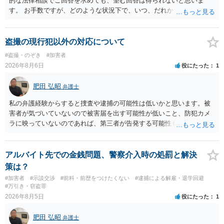
的な法律相談でご回答を求めても、望む回答は得られないと思いま
す。 お手数ですが、どのような状況下で、いつ、だれからどのような
経緯で口座の提供を頼まれ開設したか、それによる詐欺等の収益がど
の程度だと聞いているのかということについて、お近くで詳細な法律
相談を受けられたうえで対処方法を探された方がよいと思われます。
盗撮の現行犯以外の対応について
一般論でいえば、任意取り調べの場合、ＩＣレコーダーを持参して取
#盗撮・のぞき
#加害者
り調べ内容を録音することは必須だと考えます。
2026年8月6日
役にたった
1
肥田 弘昭
弁護士
私の弁護経験からすると捜査や逮捕の可能性は低いかと思います。被
害者が気づいていないので被害届を出す可能性が低いこと、防犯カメ
ラに映っていないのであれば、第三者が告発する可能性も低いこと、
証拠は削除されていることからです。但し、「電車内で携帯で対面に
座る女性を盗撮(全体像写真1枚と5秒程度の動画)してしまいました。下
着や胸など強調したものではありません。」とありますが、少なくと
アルバイト先での金銭問題、警察介入時の処罰と解決
も捜査段階では性的姿態等撮影罪の被疑事実で逮捕勾留されるケース
策は？
が私の弁護経験では多くなった印象です（最終的には不起訴ないし各
#加害者
#示談交渉
#前科・前歴をつけたくない
#逮捕による解雇・退学回避
都道府県の迷惑防止条例違反になることもあります）。2度としないこ
#万引き・窃盗罪
とをお勧めいたします。ご参考にしてください。
2026年8月5日
役にたった
1
肥田 弘昭
弁護士