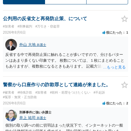
公判用の反省文と再発防止策、について
#加害者
#刑事裁判
#万引き・窃盗罪
2026年8月6日
役にたった
1
外山 大地
弁護士
反省する中で再発防止策に触れることが多いですので、分けるパター
ンはあまり多くない印象です。 枚数については、１枚にまとめること
もありますが、複数枚になるときもあります。 記載方法については、
手書きかどうかで裁判官に与える印象が大きく変わることはないと思
います。 したがいまして、いずれも良いかと考えます。
警察から口座作りの詐欺罪として連絡が来ました。
#被害者
#特殊詐欺
#加害者
#前科・前歴をつけたくない
#不起訴
#冤罪・無実・正当防衛
2026年8月6日
役にたった
2
刑事事件に強い弁護士
井上 祐司
弁護士
個別の取り調べの前に切羽詰まった状況下で、インターネットの一般