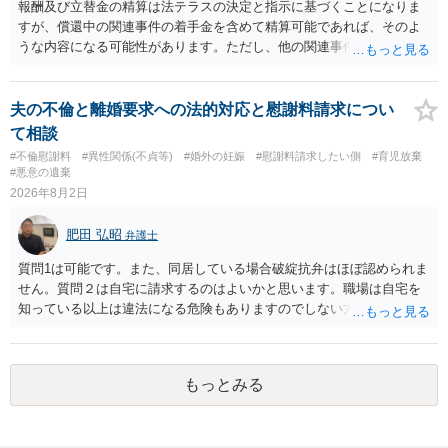
値と夫との関係との均衡のように思います。 ③行政書士に委任をして
報酬及び立替金の精算は法テラスの決定と指示に基づくことになりま
いるのであれば，どのような内容の委任なのか不明ですが，その行政
すが、償還中の関連事件の着手金を含めて精算可能であれば、そのよ
書士との協議になると思います。請求するか，訴訟にするか，その点
うな内容になる可能性があります。ただし、他の関連事件でも相手方
の見極めや，相手方は性交類似行為は認めているのか，それさえも否
から金銭を取得できる場合には個別に考える場合もあります。個別事
定しているのかによって，考え方・進め方は変わってくると思いま
情によって対応が違いますので、法テラスへお尋ねいただいた方が確
す。 ④性交類似行為を認めているにもかかわらず支払を拒否するので
実です。
夫の不倫と離婚要求への法的対応と慰謝料請求につい
あれば，本人（行政書士でも同じだと思います。）への対応ではあま
て相談
り変わらないように思います。減額で折り合えるなら本人様の交渉で
#不倫慰謝料
#異性関係(不貞等)
#婚外の妊娠
#慰謝料請求したい側
#育児放棄
もよいように思いますが，ゼロかどうかの観点であれば，訴訟に進む
#悪意の遺棄
しかなくなるようにも思います。そうしますと，お近くの弁護士に相
2026年8月2日
談して進めることを検討した方がよいようにも思います。
肥田 弘昭
弁護士
質問1は可能です。また、同居している場合破綻抗弁はほぼ認められま
せん。質問２は自宅に請求するのはよいかと思います。職場は自宅を
知っている以上は違法になる危険もありますのでしない方が良いで
す。質問３は可能かと思います。質問４は悪意の遺棄などに該当する
かと思います。有責配偶者ですので相手方からの離婚は拒否しても仮
に訴訟されても法的に成立しません。質問５は認知すると養育費支払
もっとみる
い、相続権が発生します。合意があれば法的に可能ですが法律で強制
することはできません。質問６は可能です。質問７は不貞行為の写真
データ（ハメ撮り）、第三者撮影の腕組み写真、夫の自白録音まであ