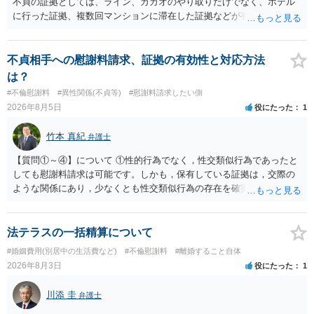
不貞の証拠としては、ライン、カカオのやり取りだけでなく、ホテル
に行った証拠、複数回マンションに滞在した証拠などが有効です。 不
貞の証拠があれば、離婚をさらに有利に進める（離婚したい時期に離
婚する、慰謝料をとるなど）ことができると思われます。 ただし、不
貞発覚後、長期間同居を続けると、不貞を許したとの評価につながる
不貞相手への慰謝料請求、証拠の有効性と対応方法
場合がありますので、ご注意ください。 以上、ご参考まで。
は？
#不倫慰謝料
#異性関係(不貞等)
#慰謝料請求したい側
2026年8月5日
役にたった
1
竹本 真紀
弁護士
【質問①～④】について ①性的行為でなく，性交類似行為であったと
しても慰謝料請求は可能です。しかも，保有している証拠は，交際の
ような関係にあり，少なくとも性交類似行為の存在を確実に証明でき
るものです（裏を返せば，証拠で認められる範囲でしか認めていない
ことを窺わせるものです。）。ですから，慰謝料請求を進めることで
よいと思います。 ただ．慰謝料額については，婚姻破綻に至っていな
法テラスの一括精算について
いとして，この点を考慮されることになるかもしれません。 ②夫との
#婚姻費用(別居中の生活費など)
#不倫慰謝料
#離婚すること自体
今後のことを考えて書いてもらうか否かを検討するのがよいと思いま
2026年8月3日
役にたった
1
す。今ある証拠以上のことを証明（証明力を強めることも含む）でき
るのであれば，前向きに検討を進めるという考え方でもよいでしょ
川添 圭
弁護士
う。慰謝料請求としては証拠として使えることが前提であり，その価