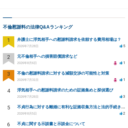
不倫慰謝料の法律Q&Aランキング
1
弁護士に浮気相手への慰謝料請求を依頼する費用相場は？
5
2026年7月28日
2
元不倫相手への損害賠償請求など
1
2026年8月6日
3
不倫の慰謝料請求に対する減額交渉の可能性と対策
1
2026年7月31日
4
浮気相手への慰謝料請求のための証拠集めと探偵選び
3
2026年7月26日
5
不貞行為に対する離婚に有利な証拠収集方法と法的手続きについて
2
2026年8月5日
6
不貞に関する示談書と示談金について