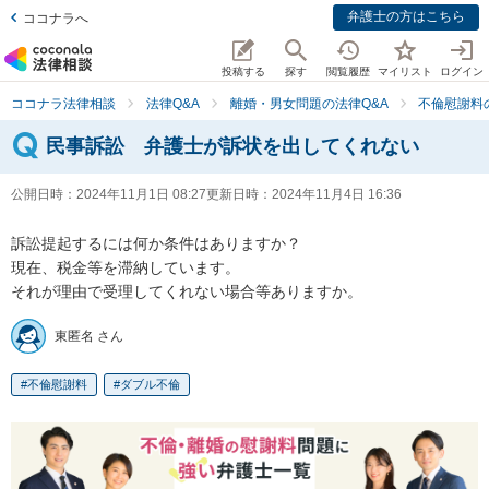
弁護士の方はこちら
ココナラへ
投稿する
探す
閲覧履歴
マイリスト
ログイン
ココナラ法律相談
法律Q&A
離婚・男女問題の法律Q&A
不倫慰謝料
民事訴訟 弁護士が訴状を出してくれない
公開日時：
2024年11月1日 08:27
更新日時：
2024年11月4日 16:36
訴訟提起するには何か条件はありますか？

現在、税金等を滞納しています。

それが理由で受理してくれない場合等ありますか。
東匿名 さん
不倫慰謝料
ダブル不倫