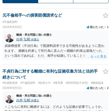
元不倫相手への損害賠償請求など
#不倫慰謝料
2026年8月6日
役にたった
1
離婚・男女問題に強い弁護士
白井 弘昭
弁護士
貞操権侵害（不法行為）で慰謝料請求できる可能性があるように思わ
れます。 婚姻を約束して性行為に及んだ＞婚姻の約束は虚偽だった、
という流れであれば。 ただ、相手が結婚していることを知って行為に
及んでいるのであれば、婚姻できないことについて相談者さんの帰責
性も認められそうですので、あまり慰謝料は高額にならないように思
われます。 一度、最寄りの弁護士に相談してみてください。
不貞行為に対する離婚に有利な証拠収集方法と法的手
続きについて
#有責配偶者
#不倫慰謝料
#財産分与
#養育費
#異性関係(不貞等)
#離婚協議
2026年8月5日
役にたった
2
離婚・男女問題に強い弁護士
白井 弘昭
弁護士
＞こちらに有利に離婚するには、どのような証拠が必要でしょうか。