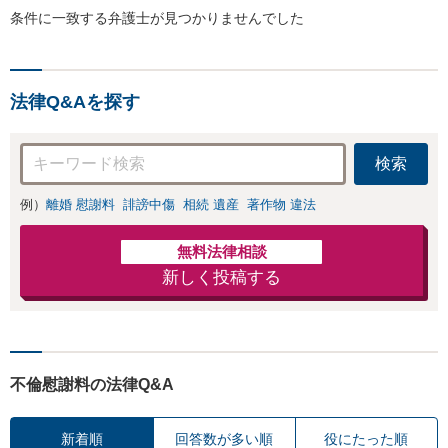
条件に一致する弁護士が見つかりませんでした
法律Q&Aを探す
検索
例）
離婚 慰謝料
誹謗中傷
相続 遺産
著作物 違法
無料法律相談
新しく投稿する
不倫慰謝料の法律Q&A
新着順
回答数が多い順
役にたった順