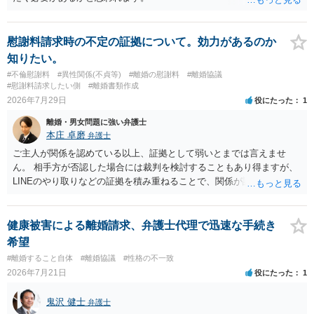
慰謝料請求時の不定の証拠について。効力があるのか
知りたい。
#不倫慰謝料
#異性関係(不貞等)
#離婚の慰謝料
#離婚協議
#慰謝料請求したい側
#離婚書類作成
2026年7月29日
役にたった
1
離婚・男女問題に強い弁護士
本庄 卓磨
弁護士
ご主人が関係を認めている以上、証拠として弱いとまでは言えませ
ん。 相手方が否認した場合には裁判を検討することもあり得ますが、
LINEのやり取りなどの証拠を積み重ねることで、関係が認定される余
地は十分にあります。 ただし、手元の証拠でどこまで認定できるかは
個別の事情によりますので、お早めに弁護士に相談されることをおす
すめします。
健康被害による離婚請求、弁護士代理で迅速な手続き
希望
#離婚すること自体
#離婚協議
#性格の不一致
2026年7月21日
役にたった
1
鬼沢 健士
弁護士