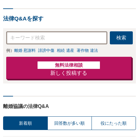
法律Q&Aを探す
検索
例）
離婚 慰謝料
誹謗中傷
相続 遺産
著作物 違法
無料法律相談
新しく投稿する
離婚協議の法律Q&A
新着順
回答数が多い順
役にたった順