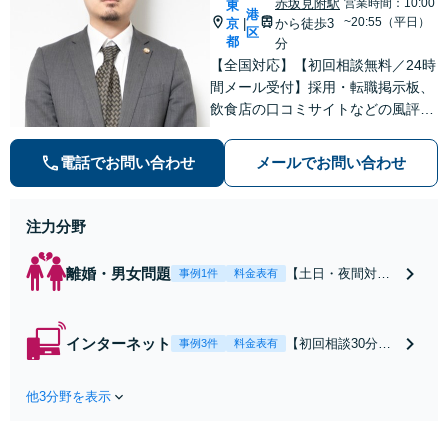
赤坂見附駅
営業時間：10:00
東
港
~20:55（平日）
京
から徒歩3
|
区
都
分
【全国対応】【初回相談無料／24時
間メール受付】採用・転職掲示板、
飲食店の口コミサイトなどの風評被
害対策など実績あり！【刑事】犯罪
の種類を問わず相談可。可能な限り
電話でお問い合わせ
メールでお問い合わせ
早期対応で駆けつけサポート【労
働】不当解雇・残業代請求はおまか
せください
注力分野
離婚・男女問題
【土日・夜間対応
事例1件
料金表有
可】【初回相談30
分無料】「相手方
から書面を提示さ
インターネット
【初回相談30分無
事例3件
料金表有
れたら、サインす
料】状況に応じて
る前にご相談を」
手段を使い分け、
経験豊富な弁護士
他3分野を表示
適切な方法で投稿
が全力で交渉にあ
の削除・発信者情
たります！相手方
報開示請求をおこ