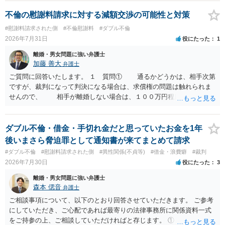
不倫の慰謝料請求に対する減額交渉の可能性と対策
#慰謝料請求された側
#不倫慰謝料
#ダブル不倫
2026年7月31日
役にたった
1
離婚・男女問題に強い弁護士
加藤 善大
弁護士
ご質問に回答いたします。 １ 質問① 通るかどうかは、相手次第
ですが、裁判になって判決になる場合は、求償権の問題は触れられま
せんので、 相手が離婚しない場合は、１００万円程度となる可能
性があると思われます。 交渉については、相手としても、裁判を
するデメリットはありますから（経済的、時間的、精神的負担等）、
反対にご自身が、裁判も辞さずという姿勢を示すことで、プラス
ダブル不倫・借金・手切れ金だと思っていたお金を1年
に働く可能性は有り得ます。 交渉で解決する多くの場合は、相手
後いまさら脅迫罪として通知書が来てまとめて請求
が弁護士に依頼しているケースで、５０万円以下で合意できる場合は
#ダブル不倫
#慰謝料請求された側
#異性関係(不貞等)
#借金・浪費癖
#裁判
稀であると思います。 通常は、６０万円から８０万円程度になる
2026年7月30日
役にたった
3
ことが多いというのが私の印象です。 ２ 質問② ご記載の内容が
減額を進めるうえでの交渉材料かと思います。 なお、ご自身が離
離婚・男女問題に強い弁護士
婚しないことは、交渉材料にはならないかと思いますので、ご注意く
森本 偲音
弁護士
ださい。 また、相手夫婦の婚姻関係が既に破綻していたことや、
ご相談事項について、以下のとおり回答させていただきます。 ご参考
相手女性が結婚しているとは知らなかったと主張することもあります
にしていただき、ご心配であれば最寄りの法律事務所に関係資料一式
が、 ケースバイケースですので、ご自身の場合にそれらの主張が
をご持参の上、ご相談していただければと存じます。 ① このLINEの