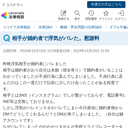
弁護士の方はこちら
ココナラへ
投稿する
探す
閲覧履歴
マイリスト
ログイン
ココナラ法律相談
法律Q&A
離婚・男女問題の法律Q&A
ダブル不倫
相手が婚約者で浮気がバレた。慰謝料
公開日時：
2024年10月19日 15:59
更新日時：
2024年10月24日 15:59
昨晩浮気相手が婚約者にバレました

相手は婚約者がおり自分は未婚（彼女有り）で婚約者がいることは
わかっていましたが不貞行為に及んでしまいました。不貞行為に及
んだのはこの一度だけで以前に少しだけ会ったことがある程度で
す。

相手とはSNS（インスタグラム）でしか繋がっておらず、電話番号L
INE等は交換しておりません。

しかし浮気がバレインスタがバレてしまい今日昼頃に婚約者側から
DMでどうしてくれるんだ？とDMが来てしまいました。（自分は鍵
アカウントです）

なぜバレてしまったのかわかりませんが先程ドライブレコーダーを