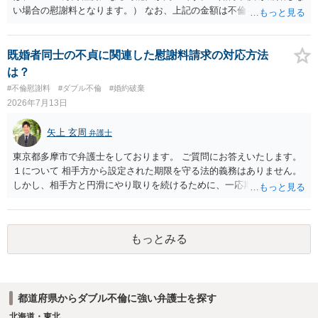
い場合の慰謝料となります。） なお、上記の金額は不倫をした２名が
支払う総額の相場ですので、 ご自身が全額支払った場合は相手女性に
半額程度の支払を求める、 求償ができることになります。 その求償権
を放棄する場合の慰謝料相場は、６０万円から８０万円程度になるこ
既婚者同士の不貞に関連した慰謝料請求の対応方法
とが多いです。 （相手夫婦が離婚しませんので、減額してでも求償権
は？
を放棄してもらうメリットがあることになります。） ５年後に離婚す
#不倫慰謝料
#ダブル不倫
#婚約破棄
る可能性について、慰謝料額に影響が出る可能性はないと考えます。
2026年7月13日
最後に、ご依頼になる場合の弁護士費用は、ご依頼になる弁護士によ
り異なりますので、直接ご確認いただくといいですよ。 ご質問に対す
矢上 玄周
弁護士
る回答は以上ですが、可能であれば、ご依頼になるかは別にして、お
近くの弁護士に直接相談されて、今後の対応についてアドバイスを求
東京都多摩市で弁護士をしております。 ご質問にお答えいたします。
めることをおすすめいたします。 ご参考にしていただけますと幸いで
１について 相手方から設定された期限を守る法的義務はありません。
す。
しかし、相手方と円滑にやり取りを続けるために、一応期限を守って
連絡を取ることもあり得ます。 弁護士に相談してから連絡をしたい
が、期限を守らないのもご不安という場合には、「弁護士に相談して
から連絡するので少々お待ちください」という旨の連絡を入れておく
もっとみる
こともあります。 ２について 求償権の請求と婚約破棄の慰謝料請求
は、法的には別の議論ではありますが、事実上の繋がりがないわけで
はありません。 例えば、既婚者であるにもかかわらず、結婚するとい
うことを匂わせて不貞関係になったというような場合には、求償権の
都道府県からダブル不倫に強い弁護士を探す
負担割合が高くなり、婚約破棄の慰謝料も払う必要が生じるという可
能性もないわけではありません。 ただし、法律上重婚は認められてい
北海道・東北