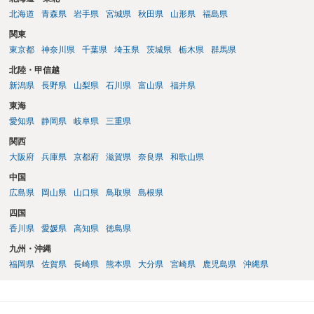
ないので、既婚者同士の婚約が成立するかといわれると、成立しない
北海道
青森県
岩手県
宮城県
秋田県
山形県
福島県
と判断される可能性の方が高いと思われます。 ３について 和解をする
関東
際には、清算条項という定めを設けることがほとんどです。 清算条項
東京都
神奈川県
千葉県
埼玉県
茨城県
栃木県
群馬県
を定めることによって、「これをもってお互いに今後一切請求しな
い」ことを双方が誓約することになります。 上記はあくまでも一般論
北陸・甲信越
としての回答となります。 詳細なご事情をお伺いすればより適切な回
新潟県
長野県
山梨県
石川県
富山県
福井県
答ができるかと存じます。 弁護士に相談すべき事案かと存じますの
東海
で、お早めにご相談されることをお勧めいたします。
愛知県
静岡県
岐阜県
三重県
関西
大阪府
兵庫県
京都府
滋賀県
奈良県
和歌山県
中国
広島県
岡山県
山口県
鳥取県
島根県
四国
香川県
愛媛県
高知県
徳島県
九州・沖縄
福岡県
佐賀県
長崎県
熊本県
大分県
宮崎県
鹿児島県
沖縄県