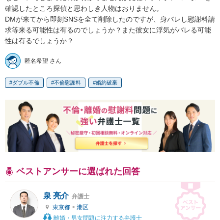
確認したところ探偵と思わしき人物はおりません。

DMが来てから即刻SNSを全て削除したのですが、身バレし慰謝料請
求等来る可能性は有るのでしょうか？また彼女に浮気がバレる可能
性は有るでしょうか？
匿名希望 さん
ダブル不倫
不倫慰謝料
婚約破棄
ベストアンサーに選ばれた回答
泉 亮介
弁護士
東京都
>
港区
離婚・男女問題に注力する弁護士