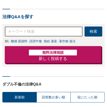
と直接話す精神的
ないます「企業や
負担を軽減「弁護
お店の風評被害対
士の交渉で慰謝料
策／売り上げ低下
金額アップ／減額
法律Q&Aを探す
防止のために尽
交渉も対応可」
力」加害者側の対
【完全個室対応】
応可：開示請求の
検索
意見照会が来たと
きの対処法、被害
例）
離婚 慰謝料
誹謗中傷
相続 遺産
著作物 違法
者との示談交渉
無料法律相談
新しく投稿する
ダブル不倫の法律Q&A
新着順
回答数が多い順
役にたった順