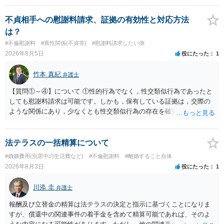
婚する、慰謝料をとるなど）ことができると思われます。 ただし、不
貞発覚後、長期間同居を続けると、不貞を許したとの評価につながる
不貞相手への慰謝料請求、証拠の有効性と対応方法
場合がありますので、ご注意ください。 以上、ご参考まで。
は？
#不倫慰謝料
#異性関係(不貞等)
#慰謝料請求したい側
2026年8月5日
役にたった
1
竹本 真紀
弁護士
【質問①～④】について ①性的行為でなく，性交類似行為であったと
しても慰謝料請求は可能です。しかも，保有している証拠は，交際の
ような関係にあり，少なくとも性交類似行為の存在を確実に証明でき
るものです（裏を返せば，証拠で認められる範囲でしか認めていない
ことを窺わせるものです。）。ですから，慰謝料請求を進めることで
よいと思います。 ただ．慰謝料額については，婚姻破綻に至っていな
法テラスの一括精算について
いとして，この点を考慮されることになるかもしれません。 ②夫との
#婚姻費用(別居中の生活費など)
#不倫慰謝料
#離婚すること自体
今後のことを考えて書いてもらうか否かを検討するのがよいと思いま
2026年8月3日
役にたった
1
す。今ある証拠以上のことを証明（証明力を強めることも含む）でき
るのであれば，前向きに検討を進めるという考え方でもよいでしょ
川添 圭
弁護士
う。慰謝料請求としては証拠として使えることが前提であり，その価
値と夫との関係との均衡のように思います。 ③行政書士に委任をして
報酬及び立替金の精算は法テラスの決定と指示に基づくことになりま
いるのであれば，どのような内容の委任なのか不明ですが，その行政
すが、償還中の関連事件の着手金を含めて精算可能であれば、そのよ
書士との協議になると思います。請求するか，訴訟にするか，その点