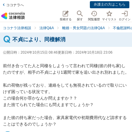
弁護士の方はこちら
ココナラへ
投稿する
探す
閲覧履歴
マイリスト
ログイン
ココナラ法律相談
法律Q&A
離婚・男女問題の法律Q&A
不倫慰謝料
不貞により、同棲解消
公開日時：
2024年10月15日 08:46
更新日時：
2024年10月18日 23:06
前付き合ってた人と同棲をしようって言われて同棲(彼の持ち家)し
たのですが、相手の不貞により1週間で家を追い出され別れました。

私の荷物が残っており、連絡をしても無視されているので取りにい
けず困っている状況です。

この場合何か罪かなんか問えますか？？

また捨てられてた場合にも問えますでしょうか？

また彼の持ち家だった場合、家具家電代や初期費用代など請求する
ことはできるのでしょうか？