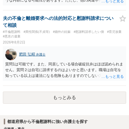
うな内容になる可能性があります。ただし、他の関連事件でも相手方
の見極めや，相手方は性交類似行為は認めているのか，それさえも否
から金銭を取得できる場合には個別に考える場合もあります。個別事
定しているのかによって，考え方・進め方は変わってくると思いま
情によって対応が違いますので、法テラスへお尋ねいただいた方が確
す。 ④性交類似行為を認めているにもかかわらず支払を拒否するので
実です。
夫の不倫と離婚要求への法的対応と慰謝料請求につい
あれば，本人（行政書士でも同じだと思います。）への対応ではあま
て相談
り変わらないように思います。減額で折り合えるなら本人様の交渉で
#不倫慰謝料
#異性関係(不貞等)
#婚外の妊娠
#慰謝料請求したい側
#育児放棄
もよいように思いますが，ゼロかどうかの観点であれば，訴訟に進む
#悪意の遺棄
しかなくなるようにも思います。そうしますと，お近くの弁護士に相
2026年8月2日
談して進めることを検討した方がよいようにも思います。
肥田 弘昭
弁護士
質問1は可能です。また、同居している場合破綻抗弁はほぼ認められま
せん。質問２は自宅に請求するのはよいかと思います。職場は自宅を
知っている以上は違法になる危険もありますのでしない方が良いで
す。質問３は可能かと思います。質問４は悪意の遺棄などに該当する
かと思います。有責配偶者ですので相手方からの離婚は拒否しても仮
に訴訟されても法的に成立しません。質問５は認知すると養育費支払
もっとみる
い、相続権が発生します。合意があれば法的に可能ですが法律で強制
することはできません。質問６は可能です。質問７は不貞行為の写真
データ（ハメ撮り）、第三者撮影の腕組み写真、夫の自白録音まであ
るのであれば十分かと思います。ご参考にしてください。
都道府県から不倫慰謝料に強い弁護士を探す