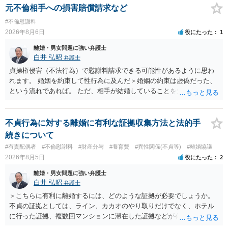
元不倫相手への損害賠償請求など
#不倫慰謝料
2026年8月6日
役にたった
1
離婚・男女問題に強い弁護士
白井 弘昭
弁護士
貞操権侵害（不法行為）で慰謝料請求できる可能性があるように思わ
れます。 婚姻を約束して性行為に及んだ＞婚姻の約束は虚偽だった、
という流れであれば。 ただ、相手が結婚していることを知って行為に
及んでいるのであれば、婚姻できないことについて相談者さんの帰責
性も認められそうですので、あまり慰謝料は高額にならないように思
われます。 一度、最寄りの弁護士に相談してみてください。
不貞行為に対する離婚に有利な証拠収集方法と法的手
続きについて
#有責配偶者
#不倫慰謝料
#財産分与
#養育費
#異性関係(不貞等)
#離婚協議
2026年8月5日
役にたった
2
離婚・男女問題に強い弁護士
白井 弘昭
弁護士
＞こちらに有利に離婚するには、どのような証拠が必要でしょうか。
不貞の証拠としては、ライン、カカオのやり取りだけでなく、ホテル
に行った証拠、複数回マンションに滞在した証拠などが有効です。 不
貞の証拠があれば、離婚をさらに有利に進める（離婚したい時期に離