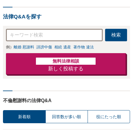
法律Q&Aを探す
検索
例）
離婚 慰謝料
誹謗中傷
相続 遺産
著作物 違法
無料法律相談
新しく投稿する
不倫慰謝料の法律Q&A
新着順
回答数が多い順
役にたった順