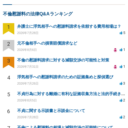
不倫慰謝料の法律Q&Aランキング
1
弁護士に浮気相手への慰謝料請求を依頼する費用相場は？
5
2026年7月28日
2
元不倫相手への損害賠償請求など
1
2026年8月6日
3
不倫の慰謝料請求に対する減額交渉の可能性と対策
1
2026年7月31日
4
浮気相手への慰謝料請求のための証拠集めと探偵選び
3
2026年7月26日
5
不貞行為に対する離婚に有利な証拠収集方法と法的手続きについて
2
2026年8月5日
6
不貞に関する示談書と示談金について
2
2026年7月28日
不倫による慰謝料の相場と減額交渉の可能性について