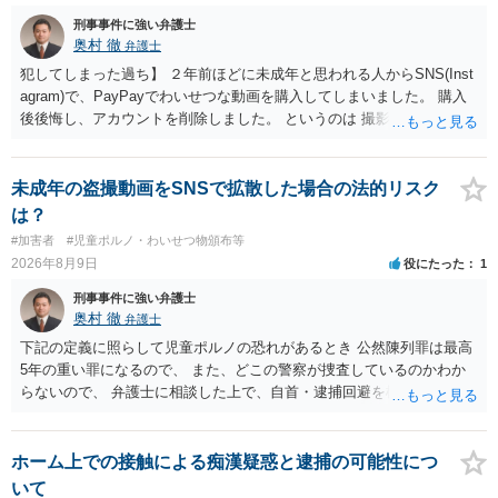
刑事事件に強い弁護士
奥村 徹
弁護士
犯してしまった過ち】 ２年前ほどに未成年と思われる人からSNS(Inst
agram)で、PayPayでわいせつな動画を購入してしまいました。 購入
後後悔し、アカウントを削除しました。 というのは 撮影済みなら児童
ポルノ所持罪とか要求行為（青少年条例違反） 注文後撮影なら製造
罪・性的姿態撮影罪 16歳未満だと、不同意わいせつ罪（176条3項）
等が検討されます。 罪名によって、会社PCの押収の可能性も変わって
未成年の盗撮動画をSNSで拡散した場合の法的リスク
くるでしょう。 一般論としては、 所持罪だけであれば、 弁護士に相
は？
談した上で、実際に使った端末を持って、警察相談に出向いておけば
#加害者
#児童ポルノ・わいせつ物頒布等
会社PCまでは押収されないと思います。 不同意わいせつ罪（176条3
2026年8月9日
役にたった
1
項）になると、 自首したとしても、自宅等の捜索差押等が行われる可
能性があります
刑事事件に強い弁護士
奥村 徹
弁護士
下記の定義に照らして児童ポルノの恐れがあるとき 公然陳列罪は最高
5年の重い罪になるので、 また、どこの警察が捜査しているのかわか
らないので、 弁護士に相談した上で、自首・逮捕回避を検討して下さ
い 三 衣服の全部又は一部を着けない児童の姿態であって、殊更に児
童の性的な部位（性器等若しくはその周辺部、臀でん部又は胸部をい
う。）が露出され又は強調されているものであり、かつ、性欲を興奮
ホーム上での接触による痴漢疑惑と逮捕の可能性につ
させ又は刺激するもの
いて