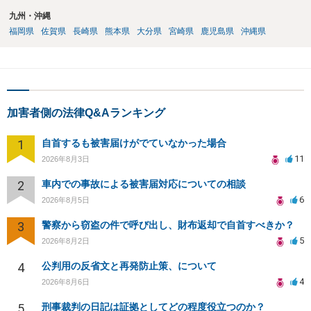
九州・沖縄
福岡県
佐賀県
長崎県
熊本県
大分県
宮崎県
鹿児島県
沖縄県
加害者側の法律Q&Aランキング
1
自首するも被害届けがでていなかった場合
11
2026年8月3日
2
車内での事故による被害届対応についての相談
6
2026年8月5日
3
警察から窃盗の件で呼び出し、財布返却で自首すべきか？
5
2026年8月2日
4
公判用の反省文と再発防止策、について
4
2026年8月6日
5
刑事裁判の日記は証拠としてどの程度役立つのか？