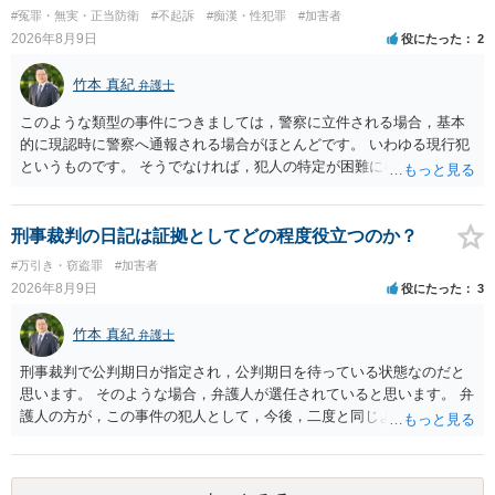
#冤罪・無実・正当防衛
#不起訴
#痴漢・性犯罪
#加害者
2026年8月9日
役にたった
2
竹本 真紀
弁護士
このような類型の事件につきましては，警察に立件される場合，基本
的に現認時に警察へ通報される場合がほとんどです。 いわゆる現行犯
というものです。 そうでなければ，犯人の特定が困難になってしまい
ます。 触ったかもしれないという方について，行為の判断がされる
（事件性）とともに，誰の行為かの判断がされる（犯人性）が必要な
のですが，現認時に警察が臨場できる場合以外は，基本的に犯人性を
刑事裁判の日記は証拠としてどの程度役立つのか？
特定することができません。もちろん，常習性が顕著で，既に前科を
#万引き・窃盗罪
#加害者
有していて警察に把握されていれば別ですが，そのような方は，この
2026年8月9日
役にたった
3
ような場所に質問を掲げてくることはありません。心配・不安になる
ことはよくわかるのですが，心配・不安を感じている方は，警察に把
竹本 真紀
弁護士
握されていることがありませんので，犯人性が特定されることはあり
ません。したがって，自分が犯人であるとされることはないのです。
刑事裁判で公判期日が指定され，公判期日を待っている状態なのだと
ですから，相談者の場合は，大丈夫です。安心してください。それで
思います。 そのような場合，弁護人が選任されていると思います。 弁
は，①～③に答えます。 ①について 腕の動き，女性への向かい方をみ
護人の方が，この事件の犯人として，今後，二度と同じような犯罪を
れば，酔っていて偶然の出来事か，意図的に偶然を装うように触った
することがないようにするために，どのようなことを日記に書くとよ
のかは，わかります。触る瞬間ではなくて，触るまでの状況の方が重
いかアドバイスしてくれると思います。そして，書いた内容は，被告
要です。酔っていてふらついていたのであれば，そのときだけふらつ
人質問などで活用されることになると思います。 裁判のためだけに記