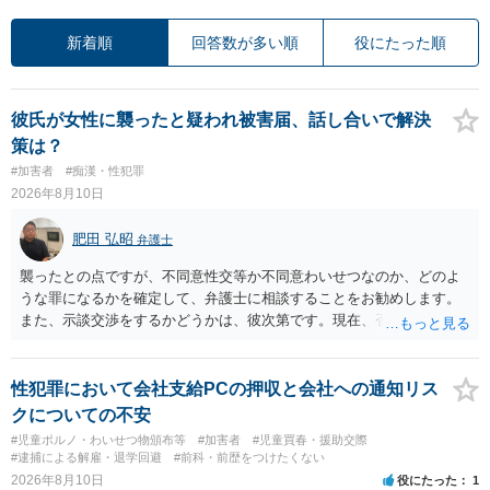
新着順
回答数が多い順
役にたった順
彼氏が女性に襲ったと疑われ被害届、話し合いで解決
策は？
#加害者
#痴漢・性犯罪
2026年8月10日
肥田 弘昭
弁護士
襲ったとの点ですが、不同意性交等か不同意わいせつなのか、どのよ
うな罪になるかを確定して、弁護士に相談することをお勧めします。
また、示談交渉をするかどうかは、彼次第です。現在、否認している
ので、示談交渉の前提がありません。否認しているのであれば、それ
を前提に捜査機関に対する弁護活動を弁護人を選任してすべきかと思
います。ご参考にしてください。
性犯罪において会社支給PCの押収と会社への通知リス
クについての不安
#児童ポルノ・わいせつ物頒布等
#加害者
#児童買春・援助交際
#逮捕による解雇・退学回避
#前科・前歴をつけたくない
2026年8月10日
役にたった
1