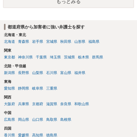
いているわけではありません。腕の振り方も，そのときだけ偶然大き
もっとみる
録するわけではないかもしれませんが，「裁判において証拠として利
くなるわけではありません。ですから，本件では，意図的だと疑われ
用できる可能性があれば」と考えているのであれば，本件について証
ることはないと思います。その雰囲気は，当たってしまった女性にも
拠も見て内容を把握している，弁護人の方と相談して書く内容を打ち
伝わっていたのでしょう。ですから大丈夫です。なお，故意は，主観
合わせて進めるのが，裁判の観点では一番効果的だと思います。 適応
面の話なので，防犯カメラの映像で決められることはありません。本
都道府県から加害者に強い弁護士を探す
障害で窃盗罪ということであれば，責任能力に影響する話ではなく情
人の話（故意を否認する話）が実際の状況と矛盾しないかだけの話で
状に関しての話になると思いますので，弁護人の方と相談してみまし
北海道・東北
す。 ②について 犯人性が特定できませんから，逮捕や呼出の可能性は
ょう。
北海道
青森県
岩手県
宮城県
秋田県
山形県
福島県
ないと思います。 ③について ②がないので，③はそもそもないことが
前提なので，期間も考えなくて大丈夫です。 というわけで，本件は大
関東
丈夫ですから，今後，同じような不安に襲われることがないように気
東京都
神奈川県
千葉県
埼玉県
茨城県
栃木県
群馬県
をつけてくださいね。それが一番大事です。
北陸・甲信越
新潟県
長野県
山梨県
石川県
富山県
福井県
東海
愛知県
静岡県
岐阜県
三重県
関西
大阪府
兵庫県
京都府
滋賀県
奈良県
和歌山県
中国
広島県
岡山県
山口県
鳥取県
島根県
四国
香川県
愛媛県
高知県
徳島県