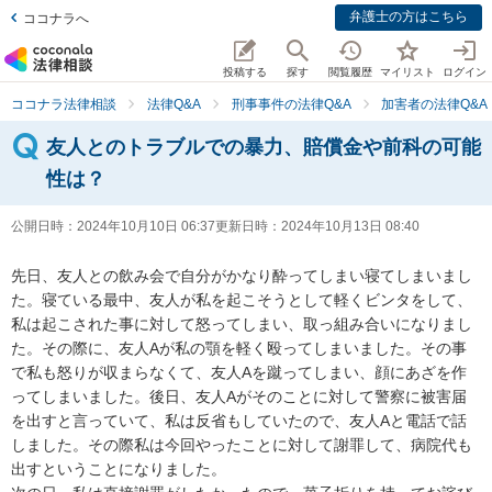
弁護士の方はこちら
ココナラへ
投稿する
探す
閲覧履歴
マイリスト
ログイン
ココナラ法律相談
法律Q&A
刑事事件の法律Q&A
加害者の法律Q&A
友人とのトラブルでの暴力、賠償金や前科の可能
性は？
公開日時：
2024年10月10日 06:37
更新日時：
2024年10月13日 08:40
先日、友人との飲み会で自分がかなり酔ってしまい寝てしまいまし
た。寝ている最中、友人が私を起こそうとして軽くビンタをして、
私は起こされた事に対して怒ってしまい、取っ組み合いになりまし
た。その際に、友人Aが私の顎を軽く殴ってしまいました。その事
で私も怒りが収まらなくて、友人Aを蹴ってしまい、顔にあざを作
ってしまいました。後日、友人Aがそのことに対して警察に被害届
を出すと言っていて、私は反省もしていたので、友人Aと電話で話
しました。その際私は今回やったことに対して謝罪して、病院代も
出すということになりました。
