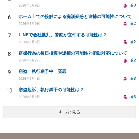
3
2026年8月9日
6
ホーム上での接触による痴漢疑惑と逮捕の可能性について
2
2026年8月9日
7
LINEで会社批判、警察が立件する可能性は？
2
2026年8月3日
8
盗撮行為の後日捜査や逮捕の可能性と初動対応について
2
2026年7月27日
9
窃盗 執行猶予中 冤罪
3
2026年8月4日
10
窃盗起訴、執行猶予の可能性は？
3
2026年8月3日
もっと見る