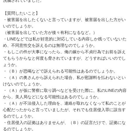
洗脳されていました。

【質問したいこと】

・被害届を出したくないと言っていますが、被害届を出した方がい
いのでしょうか。

（被害届を出していた方が後々有利になるなど。）

・LINEなどでは私が好意的に対応している内容しか残っていないた
め、不同意性交を訴えるのは無理なのでしょうか。

・もしこの件が大事になったら、俺の嫁から不貞行為でお前を訴え
てもらうからなと何度も脅されていますが、どうすればいいのでし
ょうか。

・（Ｂ）が恐喝などで訴えられる可能性はあるのでしょうか。

・（Ａ）の奥さんから訴えられた場合、私が慰謝料を払わないとい
けないのでしょうか。

・（Ａ）が仮に警察に取り調べなどを受けた際に、私のLINEの内容
から、美人局などになる可能性はあるのでしょうか。

・（Ａ）が不法侵入した理由を、連絡が取れなくなって私のことが
心配だったからと言っていましたが、それでも住居侵入罪に該当す
るのでしょうか。

・住居侵入の証拠はありませんが、（Ｂ）の証言だけで、証拠にな
るのでしょうか。
