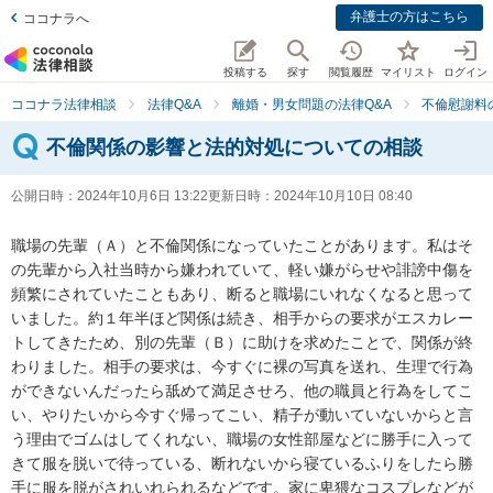
弁護士の方はこちら
ココナラへ
投稿する
探す
閲覧履歴
マイリスト
ログイン
ココナラ法律相談
法律Q&A
離婚・男女問題の法律Q&A
不倫慰謝料
不倫関係の影響と法的対処についての相談
公開日時：
2024年10月6日 13:22
更新日時：
2024年10月10日 08:40
職場の先輩（Ａ）と不倫関係になっていたことがあります。私はそ
の先輩から入社当時から嫌われていて、軽い嫌がらせや誹謗中傷を
頻繁にされていたこともあり、断ると職場にいれなくなると思って
いました。約１年半ほど関係は続き、相手からの要求がエスカレー
トしてきたため、別の先輩（Ｂ）に助けを求めたことで、関係が終
わりました。相手の要求は、今すぐに裸の写真を送れ、生理で行為
ができないんだったら舐めて満足させろ、他の職員と行為をしてこ
い、やりたいから今すぐ帰ってこい、精子が動いていないからと言
う理由でゴムはしてくれない、職場の女性部屋などに勝手に入って
きて服を脱いで待っている、断れないから寝ているふりをしたら勝
手に服を脱がされいれられるなどです。家に卑猥なコスプレなどが