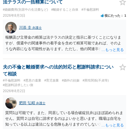
よいと思います。 ただ．慰謝料額については，婚姻破綻に至っていな
法テラスの一括精算について
するのが原則となります。
いとして，この点を考慮されることになるかもしれません。 ②夫との
#婚姻費用(別居中の生活費など)
#離婚すること自体
#不倫慰謝料
今後のことを考えて書いてもらうか否かを検討するのがよいと思いま
2026年8月3日
役にたった
1
す。今ある証拠以上のことを証明（証明力を強めることも含む）でき
るのであれば，前向きに検討を進めるという考え方でもよいでしょ
川添 圭
弁護士
う。慰謝料請求としては証拠として使えることが前提であり，その価
値と夫との関係との均衡のように思います。 ③行政書士に委任をして
報酬及び立替金の精算は法テラスの決定と指示に基づくことになりま
いるのであれば，どのような内容の委任なのか不明ですが，その行政
すが、償還中の関連事件の着手金を含めて精算可能であれば、そのよ
書士との協議になると思います。請求するか，訴訟にするか，その点
うな内容になる可能性があります。ただし、他の関連事件でも相手方
の見極めや，相手方は性交類似行為は認めているのか，それさえも否
から金銭を取得できる場合には個別に考える場合もあります。個別事
定しているのかによって，考え方・進め方は変わってくると思いま
情によって対応が違いますので、法テラスへお尋ねいただいた方が確
す。 ④性交類似行為を認めているにもかかわらず支払を拒否するので
実です。
夫の不倫と離婚要求への法的対応と慰謝料請求につい
あれば，本人（行政書士でも同じだと思います。）への対応ではあま
て相談
り変わらないように思います。減額で折り合えるなら本人様の交渉で
#不倫慰謝料
#悪意の遺棄
#育児放棄
#婚外の妊娠
#異性関係(不貞等)
もよいように思いますが，ゼロかどうかの観点であれば，訴訟に進む
#慰謝料請求したい側
しかなくなるようにも思います。そうしますと，お近くの弁護士に相
2026年8月2日
談して進めることを検討した方がよいようにも思います。
肥田 弘昭
弁護士
質問1は可能です。また、同居している場合破綻抗弁はほぼ認められま
せん。質問２は自宅に請求するのはよいかと思います。職場は自宅を
知っている以上は違法になる危険もありますのでしない方が良いで