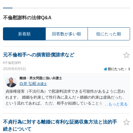
不倫慰謝料の法律Q&A
新着順
回答数が多い順
役にたった順
元不倫相手への損害賠償請求など
#不倫慰謝料
2026年8月6日
役にたった
1
離婚・男女問題に強い弁護士
白井 弘昭
弁護士
貞操権侵害（不法行為）で慰謝料請求できる可能性があるように思わ
れます。 婚姻を約束して性行為に及んだ＞婚姻の約束は虚偽だった、
という流れであれば。 ただ、相手が結婚していることを知って行為に
及んでいるのであれば、婚姻できないことについて相談者さんの帰責
性も認められそうですので、あまり慰謝料は高額にならないように思
われます。 一度、最寄りの弁護士に相談してみてください。
不貞行為に対する離婚に有利な証拠収集方法と法的手
続きについて