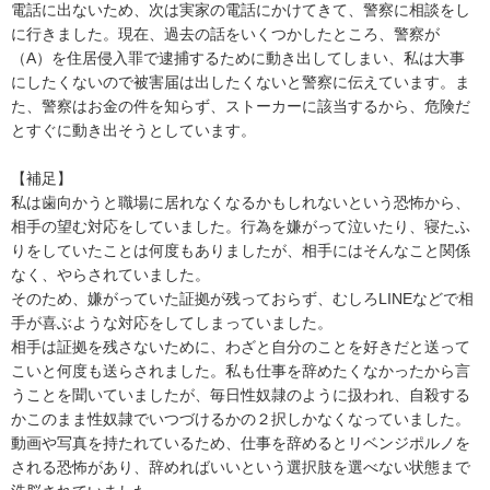
電話に出ないため、次は実家の電話にかけてきて、警察に相談をし
に行きました。現在、過去の話をいくつかしたところ、警察が
（A）を住居侵入罪で逮捕するために動き出してしまい、私は大事
にしたくないので被害届は出したくないと警察に伝えています。ま
た、警察はお金の件を知らず、ストーカーに該当するから、危険だ
とすぐに動き出そうとしています。

【補足】

私は歯向かうと職場に居れなくなるかもしれないという恐怖から、
相手の望む対応をしていました。行為を嫌がって泣いたり、寝たふ
りをしていたことは何度もありましたが、相手にはそんなこと関係
なく、やらされていました。

そのため、嫌がっていた証拠が残っておらず、むしろLINEなどで相
手が喜ぶような対応をしてしまっていました。

相手は証拠を残さないために、わざと自分のことを好きだと送って
こいと何度も送らされました。私も仕事を辞めたくなかったから言
うことを聞いていましたが、毎日性奴隷のように扱われ、自殺する
かこのまま性奴隷でいつづけるかの２択しかなくなっていました。
動画や写真を持たれているため、仕事を辞めるとリベンジポルノを
される恐怖があり、辞めればいいという選択肢を選べない状態まで