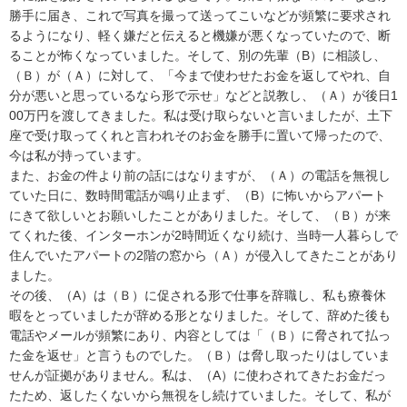
勝手に届き、これで写真を撮って送ってこいなどが頻繁に要求され
るようになり、軽く嫌だと伝えると機嫌が悪くなっていたので、断
ることが怖くなっていました。そして、別の先輩（B）に相談し、
（Ｂ）が（Ａ）に対して、「今まで使わせたお金を返してやれ、自
分が悪いと思っているなら形で示せ」などと説教し、（Ａ）が後日1
00万円を渡してきました。私は受け取らないと言いましたが、土下
座で受け取ってくれと言われそのお金を勝手に置いて帰ったので、
今は私が持っています。

また、お金の件より前の話にはなりますが、（Ａ）の電話を無視し
ていた日に、数時間電話が鳴り止まず、（B）に怖いからアパート
にきて欲しいとお願いしたことがありました。そして、（Ｂ）が来
てくれた後、インターホンが2時間近くなり続け、当時一人暮らしで
住んでいたアパートの2階の窓から（Ａ）が侵入してきたことがあり
ました。

その後、（A）は（Ｂ）に促される形で仕事を辞職し、私も療養休
暇をとっていましたが辞める形となりました。そして、辞めた後も
電話やメールが頻繁にあり、内容としては「（Ｂ）に脅されて払っ
た金を返せ」と言うものでした。（Ｂ）は脅し取ったりはしていま
せんが証拠がありません。私は、（A）に使わされてきたお金だっ
たため、返したくないから無視をし続けていました。そして、私が