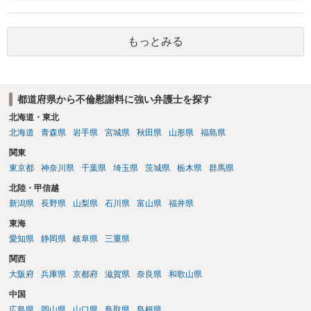
す。質問３は可能かと思います。質問４は悪意の遺棄などに該当する
かと思います。有責配偶者ですので相手方からの離婚は拒否しても仮
に訴訟されても法的に成立しません。質問５は認知すると養育費支払
もっとみる
い、相続権が発生します。合意があれば法的に可能ですが法律で強制
することはできません。質問６は可能です。質問７は不貞行為の写真
データ（ハメ撮り）、第三者撮影の腕組み写真、夫の自白録音まであ
るのであれば十分かと思います。ご参考にしてください。
都道府県から不倫慰謝料に強い弁護士を探す
北海道・東北
北海道
青森県
岩手県
宮城県
秋田県
山形県
福島県
関東
東京都
神奈川県
千葉県
埼玉県
茨城県
栃木県
群馬県
北陸・甲信越
新潟県
長野県
山梨県
石川県
富山県
福井県
東海
愛知県
静岡県
岐阜県
三重県
関西
大阪府
兵庫県
京都府
滋賀県
奈良県
和歌山県
中国
広島県
岡山県
山口県
鳥取県
島根県