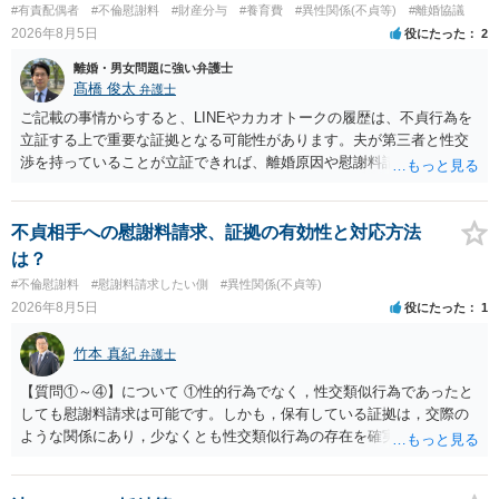
#有責配偶者
#不倫慰謝料
#財産分与
#養育費
#異性関係(不貞等)
#離婚協議
2026年8月5日
役にたった
2
離婚・男女問題に強い弁護士
髙橋 俊太
弁護士
ご記載の事情からすると、LINEやカカオトークの履歴は、不貞行為を
立証する上で重要な証拠となる可能性があります。夫が第三者と性交
渉を持っていることが立証できれば、離婚原因や慰謝料請求を検討す
る上で重要な事情となります。特に、数年間にわたって特定の相手と
性的関係を継続しているのであれば、その期間や回数が分かる資料は
できるだけ保存しておくことをお勧めいたします。 他方、「夫に不貞
不貞相手への慰謝料請求、証拠の有効性と対応方法
がある＝財産分与でも多くもらえる」「当然に親権を取得できる」と
は？
いう関係にはありません。まず、財産分与は、基本的には夫婦が婚姻
#不倫慰謝料
#慰謝料請求したい側
#異性関係(不貞等)
中に形成した財産を清算する制度ですので、不貞行為の有無とは別
2026年8月5日
役にたった
1
に、預貯金、不動産、保険、退職金等の資料を確保しておくことが重
要です。また、子の親権については、夫婦間の責任問題とは別に、
竹本 真紀
弁護士
「どのような形がお子様の利益になるか」という観点です。そのた
め、未就学のお子様について貴方が主として養育しているのであれ
【質問①～④】について ①性的行為でなく，性交類似行為であったと
ば、保育園等への送迎、食事・入浴・寝かしつけ等の日常的な育児、
しても慰謝料請求は可能です。しかも，保有している証拠は，交際の
通院や予防接種への対応、保育園との連絡、夫婦それぞれの勤務状
ような関係にあり，少なくとも性交類似行為の存在を確実に証明でき
況、別居後にどのような養育環境を用意できるかといった、これまで
るものです（裏を返せば，証拠で認められる範囲でしか認めていない
の監護実績や今後の生活状況について整理しておくとよいでしょう。
ことを窺わせるものです。）。ですから，慰謝料請求を進めることで
養育費については、離婚後も父母双方がそれぞれの収入に応じて負担