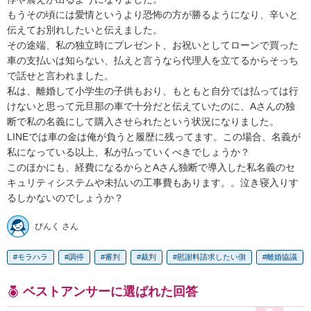
もうその頃には愛情というより恐怖の方が勝るようになり、辛いと
伝えてお別れしたいと伝えました。

その途端、私の独立時にプレゼント、お祝いとしてローンで買った
車の支払いは知らない、払えと言うなら代理人を立てるからそっち
で話せと言われました。

私は、離婚して小学生の子供もおり、もともと自分では払っては行
けないと思って元旦那の車で十分だと伝えていたのに、Aさんの独
断で私の名義にして購入させられたという状況になりました。

LINEでは車の金は俺が負うと履歴に残ってます。この場合、名義が
私になっている以上、私が払っていくべきでしょうか？

このほかにも、経費になるからとAさん独断で導入した私名義のセ
キュリティシステムや未払いの工事費もあります。。泣き寝入りす
るしかないのでしょうか？
ぴんく さん
モラハラ
調停
審判
裁判
慰謝料請求したい側
離婚協議
ベストアンサーに選ばれた回答