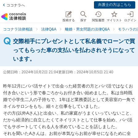
弁護士の方はこちら
ココナラへ
投稿する
探す
閲覧履歴
マイリスト
ログイン
ココナラ法律相談
法律Q&A
離婚・男女問題の法律Q&A
モラハラの
交際相手にプレゼントとして私名義でローンで買
ってもらった車の支払いを払わされそうになって
います。
公開日時：
2024年10月2日 21:04
更新日時：
2024年10月5日 21:40
昨年12月にパパ活サイトで出会った経営者の方とパパ活ではなくお
付き合いという形で春ごろからお付き合い始めました。私は当時既
婚で小学生二人の子持ちで、1年ほど業務委託として美容室の一角で
ネイルサロンをもち、細々と仕事をしていました。

その方(以外Aさん)と出会い、私の家庭がうまくいっていないこと、
だから経済的に自立したくてネイリストとして仕事を始め、パパ活
でもサポートしてくれる人を求めていることを話しました。

それを聞いたAさんは、お前が本気ならお前が幸せになるために全