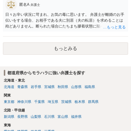
匿名A
弁護士
日々お辛い状況に苛まれ、お気の毒に思います。 弁護士が離婚のお手
伝いをする場合、お相手である夫に別居（夫の転居）を求めることは
殆どありません。断られた場合にたちまち膠着状態に陥ってしまうの
と、同居中の依頼者ご本人をますます窮地に陥らせてしまう可能性が
高いためです。 実務的には、ご相談者さまが転居する形で離婚協議等
を進める選択を採らざるを得ないことが圧倒的多数です。
もっとみる
都道府県からモラハラに強い弁護士を探す
北海道・東北
北海道
青森県
岩手県
宮城県
秋田県
山形県
福島県
関東
東京都
神奈川県
千葉県
埼玉県
茨城県
栃木県
群馬県
北陸・甲信越
新潟県
長野県
山梨県
石川県
富山県
福井県
東海