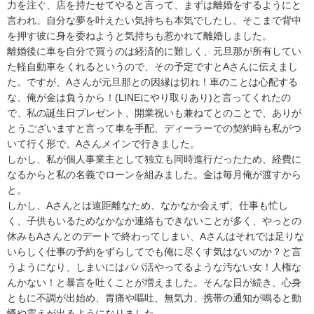
力を注ぐ、店を持たせてやると言って、まずは離婚をするようにと
言われ、自分な夢を叶えたい気持ちも本気でしたし、そこまで背中
を押す彼に身を委ねようと気持ちも惹かれて離婚しました。

離婚後に車を自分で買うのは経済的に難しく、元旦那が所有してい
た軽自動車をくれるというので、その予定ですとAさんに伝えまし
た。ですが、Aさんが元旦那との因縁は切れ！車のことは心配する
な、俺が金は負うから！(LINEにやり取りあり)と言ってくれたの
で、私の誕生日プレゼント、開業祝いも兼ねてとのことで、ありが
とうございますと言って車を手配、ディーラーでの契約時も私がつ
いて行く形で、Aさんメインで行きました。

しかし、私が個人事業主として独立も同時進行だったため、経費に
なるからと私の名義でローンを組みました。金は毎月俺が渡すから
と。

しかし、Aさんとは遠距離なため、なかなか会えず、仕事も忙し
く、子供もいるためなかなか連絡もできないことが多く、やっとの
休みもAさんとのデートで終わってしまい、Aさんはそれでは足りな
いらしく仕事の予約をずらしてでも俺に尽くす気はないのか？と言
うようになり、しまいにはパパ活やってるような汚ない女！人権な
んかない！と暴言を吐くことが増えました。そんな日が続き、心身
ともに不調が出始め、胃痛や嘔吐、無気力、携帯の通知が鳴ると動
悸や震えが出るようになりました。
