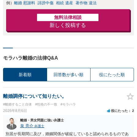
例）
離婚 慰謝料
誹謗中傷
相続 遺産
著作物 違法
無料法律相談
新しく投稿する
モラハラ離婚の法律Q&A
新着順
回答数が多い順
役にたった順
離婚調停について知りたい。
#離婚すること自体
#性格の不一致
#モラハラ
2026年8月6日
役にたった
2
離婚・男女問題に強い弁護士
泉 亮介
弁護士
別居が長期間に及び，婚姻関係が破綻していると認められるものであ