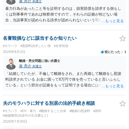
泉 亮介
弁護士
暴力行為があったこと等を証明するのは，損害賠償を請求する側もし
くは刑事事件であれば検察側ですので，それらの証拠が殆どない場
合，当該事実が認められる請求が認められないという可能性はあるで
しょう。
名誉毀損などに該当するか知りたい
#モラハラ
#慰謝料請求したい側
#名誉毀損
2026年8月3日
役にたった
1
離婚・男女問題に強い弁護士
泉 亮介
弁護士
「結婚していたが、不倫して離婚をされ、また再婚して離婚をし慰謝
料請求されている お金に困って8万円で体を売っていると言いふらし
ている」という部分が証拠をもって証明できる場合には名誉権侵害や
プライバシー権侵害等を主張し慰謝料請求ができる可能性はあるでし
ょう。 既に弁護士にご依頼されているとのことですので，依頼中の弁
護士と打ち合わせの末どのように対応するかを決められると良いでし
夫のモラハラに対する別居の法的手続き相談
ょう。
#モラハラ
#DV・暴力
#離婚すること自体
#離婚の慰謝料
#調停
#婚姻費用(別居中の生活費など)
2026年7月30日