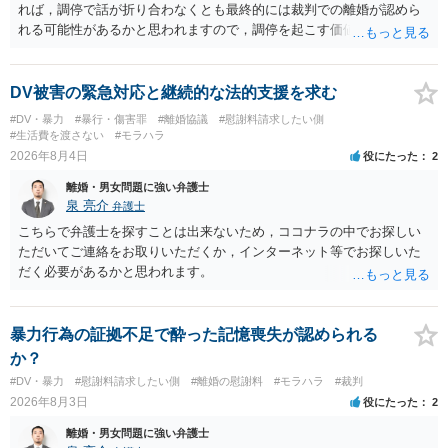
れば，調停で話が折り合わなくとも最終的には裁判での離婚が認めら
れる可能性があるかと思われますので，調停を起こす価値はあるよう
に思われます。 もっとも，調停については，お互いの合意がない限り
は調停が成立するということはないため，相手が合意するメリットを
だしてでも調停で終わらせるよう努めるのか，裁判離婚を見据えて調
DV被害の緊急対応と継続的な法的支援を求む
停での離婚に固執しないかいずれかの対応は必要となるかと思われま
#DV・暴力
#暴行・傷害罪
#離婚協議
#慰謝料請求したい側
す。 お一人で対応するのは難しい側面もありますので弁護士を立てる
#生活費を渡さない
#モラハラ
ことを検討されると良いかと思われます。
2026年8月4日
役にたった
2
離婚・男女問題に強い弁護士
泉 亮介
弁護士
こちらで弁護士を探すことは出来ないため，ココナラの中でお探しい
ただいてご連絡をお取りいただくか，インターネット等でお探しいた
だく必要があるかと思われます。
暴力行為の証拠不足で酔った記憶喪失が認められる
か？
#DV・暴力
#慰謝料請求したい側
#離婚の慰謝料
#モラハラ
#裁判
2026年8月3日
役にたった
2
離婚・男女問題に強い弁護士