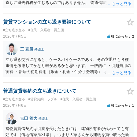
直ちに退去義務が生じるものではありません。 普通借家契約から定期
借家契約への切り替えは、既存の普通借家契約を合意解約したうえで
新たな定期借家契約を締結する形になりますが、これは任意の合意が
前提であり、借主が同意しなければ成立しません。 12年間の居住実
賃貸マンションの立ち退き要請について
績、子どもの学校や地域とのつながり、転居費用の準備が困難な事情
#立ち退き交渉
#住民・入居者・買主側
などは、借主側の強い居住継続の必要性として正当事由判断において
2026年7月5日
役にたった
2
重視される要素ですので、貸主側にかなり具体的な事情と立退料など
がない限り、更新拒絶が認められるハードルは一般的に高いと考えら
王 宣麟
弁護士
れます。 建物が未登記であること自体は、賃貸借契約の有効性を直ち
に否定するものではなく、引渡しがされていれば賃貸借の効力は原則
立ち退き交渉になると、ケースバイケースであり、その立退料も各種
有効とされています。 今後の交渉では、①現在は普通借家契約が継続
事情を考慮してかなり幅があるかと思います。 一般的に ・引越費用の
しており定期借家への変更に合意していないこと、②貸主側の事情
実費 ・新居の初期費用（敷金・礼金・仲介手数料等） は固い部分かと
（誰が所有者で誰が実際に住む予定か等）を具体的に書面で説明して
思われ、後は、現在の家賃６か月分前後の金額をもらって退去するパ
ほしいこと、③自分たちの居住継続の必要性を丁寧に伝えること、を
ターンが多いかと存じます。
基本方針としたうえで、仮に一定時期の退去を検討する場合には、立
普通賃貸契約の立ち退きについて
退料・引越費用・原状回復費用負担などの条件を明確にした書面を作
#立ち退き交渉
#賃貸契約トラブル
#住民・入居者・買主側
成することが重要です。 契約書では、更新条項・解除条項・期間の定
2026年7月6日
役にたった
1
め・定期借家に関する記載の有無、これまでの更新時の合意内容
（「今回で最後」などの文言）が、借主不利な特約として無効になり
吉田 雄大
得るかどうかも含めて検討ポイントになりますので、署名押印前に内
弁護士
容を十分に確認し、不明点は弁護士に相談することをおすすめしま
建物賃貸借契約は引渡を受けたときには、建物所有者が代わっても有
す。
効です（借地借家法31条）。つまり大家さんから建物を買い取った新