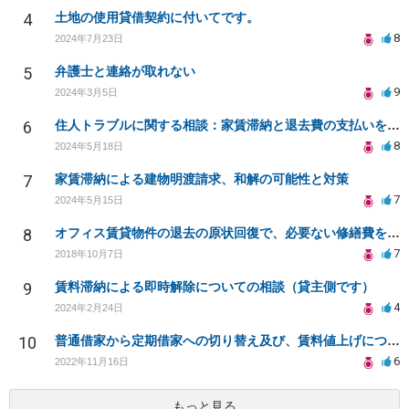
4
土地の使用貸借契約に付いてです。
8
2024年7月23日
5
弁護士と連絡が取れない
9
2024年3月5日
6
住人トラブルに関する相談：家賃滞納と退去費の支払いを拒否され、管理鍵の横領も発生
8
2024年5月18日
7
家賃滞納による建物明渡請求、和解の可能性と対策
7
2024年5月15日
8
オフィス賃貸物件の退去の原状回復で、必要ない修繕費を請求されている
7
2018年10月7日
9
賃料滞納による即時解除についての相談（貸主側です）
4
2024年2月24日
10
普通借家から定期借家への切り替え及び、賃料値上げについて
6
2022年11月16日
もっと見る