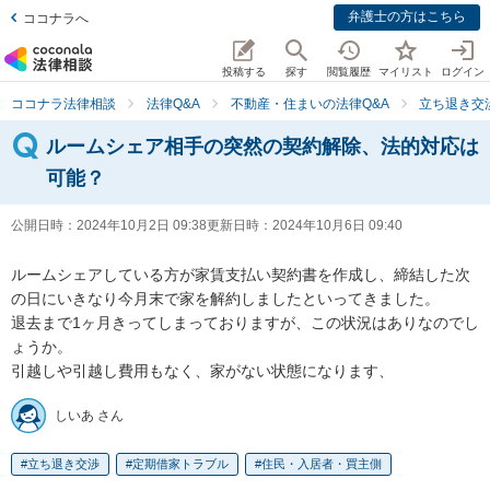
弁護士の方はこちら
ココナラへ
投稿する
探す
閲覧履歴
マイリスト
ログイン
ココナラ法律相談
法律Q&A
不動産・住まいの法律Q&A
立ち退き交
ルームシェア相手の突然の契約解除、法的対応は
可能？
公開日時：
2024年10月2日 09:38
更新日時：
2024年10月6日 09:40
ルームシェアしている方が家賃支払い契約書を作成し、締結した次
の日にいきなり今月末で家を解約しましたといってきました。

退去まで1ヶ月きってしまっておりますが、この状況はありなのでし
ょうか。

引越しや引越し費用もなく、家がない状態になります、
しいあ さん
立ち退き交渉
定期借家トラブル
住民・入居者・買主側