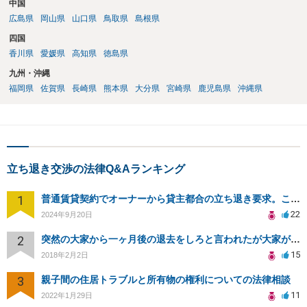
中国
広島県
岡山県
山口県
鳥取県
島根県
四国
香川県
愛媛県
高知県
徳島県
九州・沖縄
福岡県
佐賀県
長崎県
熊本県
大分県
宮崎県
鹿児島県
沖縄県
立ち退き交渉の法律Q&Aランキング
1
普通賃貸契約でオーナーから貸主都合の立ち退き要求。このまま住み続けるには？
22
2024年9月20日
2
突然の大家から一ヶ月後の退去をしろと言われたが大家が損害請求に応じない
15
2018年2月2日
3
親子間の住居トラブルと所有物の権利についての法律相談
11
2022年1月29日