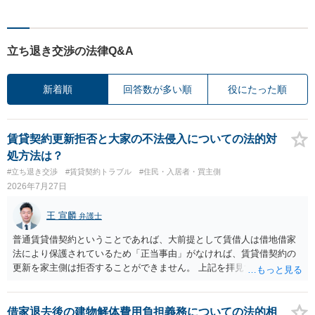
立ち退き交渉の法律Q&A
新着順
回答数が多い順
役にたった順
賃貸契約更新拒否と大家の不法侵入についての法的対
処方法は？
#立ち退き交渉
#賃貸契約トラブル
#住民・入居者・買主側
2026年7月27日
王 宣麟
弁護士
普通賃貸借契約ということであれば、大前提として賃借人は借地借家
法により保護されているため「正当事由」がなければ、賃貸借契約の
更新を家主側は拒否することができません。 上記を拝見する限り、通
常どおり賃料を支払い続けている状況であれば、単に「部屋の内部を
定期確認させてもらないこと」が直ちに正当事由に当たるとは思えま
せんので、更新拒絶を拒否される方向性でよろしいかと存じます。 そ
借家退去後の建物解体費用負担義務についての法的相