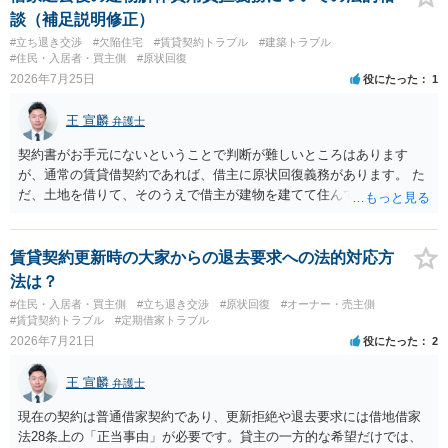
の交渉の中で、一定の金銭をもらえれば退去には応じる旨交渉をして
談（補足説明修正）
みるのはいかがでしょうか。 過去に賃借人の許可なく無断で賃貸人が
#立ち退き交渉
#欠陥住宅
#賃貸契約トラブル
#建築トラブル
入室する行為自体は不法行為となり、また刑事的にも住居侵入罪が成
#住民・入居者・買主側
#原状回復
立する可能性がありますので、これを理由に一定の金銭賠償を求める
2026年7月25日
役にたった
1
のも一つでしょう。
王 宣麟
弁護士
契約書がお手元にないということで判断が難しいところはあります
が、通常の賃貸借契約であれば、借主に原状回復義務があります。 た
だ、土地を借りて、そのうえで借主が建物を建てて住んでいたケース
とは異なり、地付き一戸建て住宅（貸主所有）自体を賃借していたの
であれば、建物を収去して土地を明渡す義務は原則生じないはずで
す。 その後、建物を平屋に立て替えた場合であっても、貸主の承諾を
賃貸契約更新時の大家からの退去要求への法的対応方
得ているのであれば、単純に費用を捻出した側に平屋の所有権が帰属
法は？
する、という話になるわけでもないように思います。 そのため、現
#住民・入居者・買主側
#立ち退き交渉
#原状回復
#オーナー・売主側
状、解体費用を負担することが明確な案件ではないため、まずは相手
#賃貸契約トラブル
#定期借家トラブル
に請求の根拠（なぜ当方が平屋の解体費用を負担しなければならない
2026年7月21日
役にたった
2
のか）を確認されてみてはいかがでしょうか。
王 宣麟
弁護士
現在の契約は普通借家契約であり、更新拒絶や退去要求には借地借家
法28条上の「正当事由」が必要です。貸主の一方的な希望だけでは、