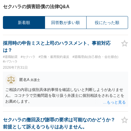
セクハラの損害賠償の法律Q&A
新着順
回答数が多い順
役にたった順
採用時の申告ミスと上司のハラスメント、事前対応
は？
#退職勧奨
#セクハラ
#労働・雇用契約違反
#退職理由(自己都合・会社都合)
#パワハラ
2026年7月31日
匿名A
弁護士
ご相談の内容は個別具体的事情を確認しないと判断しようがありませ
ん。 ココナラで労働問題を取り扱う弁護士に個別相談をされることを
お薦めします。
セクハラの撤回及び謝罪の要求は可能なのかどうか？
前提として訴えるつもりはありません。