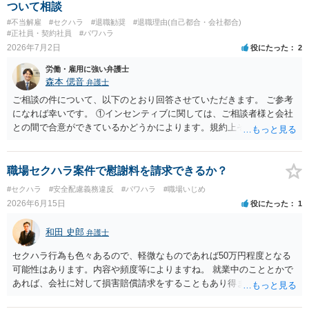
の観点から、裁判の証拠にする場合には注意が必要です(証拠排除され
ついて相談
る場合があります。)。 ３ 会社がどういう証拠に基づいて、誰が判断
#不当解雇
#セクハラ
#退職勧奨
#退職理由(自己都合・会社都合)
したかわかりませんが、会社がセクハラ認定しなかったからといっ
#正社員・契約社員
#パワハラ
て、裁判所も認定しないとは限りません。具体的な証拠とそれで認定
2026年7月2日
役にたった
2
できる事実次第です。 ４ SNS等で誹謗中傷したり、噂話を流したり
労働・雇用に強い弁護士
しないようにして下さい。そういう報復的なことをしなければ名誉毀
森本 偲音
弁護士
損にはなりません。反訴は貴女が加害行為をしなければ、通常は起こ
されません。 ５ 裁判をして、和解すれば和解金が入ります。 勝訴
ご相談の件について、以下のとおり回答させていただきます。 ご参考
判決を得て確定すれば、判決認容額を払ってもらいます。任意に支払
になれば幸いです。 ①インセンティブに関しては、ご相談者様と会社
わない場合には、給与や預貯金、不動産などの財産を差押えます。
との間で合意ができているかどうかによります。規約上そのような合
敗訴した場合、何も得られません。 ６ 弁護士費用は請求額や事件の
意が確認できれば請求できる可能性はあると考えます。 なお、合意
難易度によって変わります。また、現在は弁護士報酬は自由化されて
は口頭でも成立しますが、裁判等で争点となった場合には録音等の証
いますので、依頼する弁護士によっても費用は変わってきます。
拠がない限り立証が困難となり、請求が認められない可能性がござい
職場セクハラ案件で慰謝料を請求できるか？
ます。 ②未払給与に関しては労務を提供しているのにもかかわらず支
#セクハラ
#安全配慮義務違反
#パワハラ
#職場いじめ
払われていない場合は、契約違反となりますので請求可能かと存じま
2026年6月15日
役にたった
1
す。 ③休日・時間外労働については、休日・時間外労働があったこと
を示す証拠があるかまずは確認する必要があるかと存じます。 ④パワ
和田 史郎
弁護士
ハラ・セクハラに関しては、具体的な言動の内容によって判断が分か
れますので、録音データやLINEでのやり取り等を確認する必要がある
セクハラ行為も色々あるので、軽微なものであれば50万円程度となる
かと存じます。 ⑤退職勧奨については退職する意思がないのであれば
可能性はあります。内容や頻度等によりますね。 就業中のこととかで
きっぱりと断ればよく、解雇については不当な解雇である場合には解
あれば、会社に対して損害賠償請求をすることもあり得ます。
雇無効を争うなどの対応が考えられます。 回答としては以上になりま
すが、まずは、資料一式をご持参いただき最寄りの法律事務所にご相