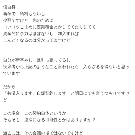
僕自身

新卒で　給料もないし

少額ですけど　先のために

コツコツこまめに定期積金とかしててたりしてて

資産的に余力はほぼないし　加入すれば

しんどくなるのは分かってますけど

自分が新卒やし　足引っ張ってるし

役席者から上記のようなこと言われたら、入らざるを得ないと思っ
ています

だから

「共済入ります。自爆契約します」と明日にでも言うつもりですけ
ど

この場合　この契約自体というか

そもそも　違法になる可能性とかはありますか？

過去には、その会議の場ではないですけど
