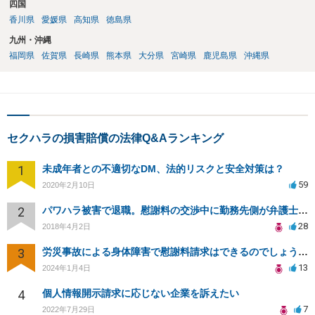
四国
香川県
愛媛県
高知県
徳島県
九州・沖縄
福岡県
佐賀県
長崎県
熊本県
大分県
宮崎県
鹿児島県
沖縄県
セクハラの損害賠償の法律Q&Aランキング
1
未成年者との不適切なDM、法的リスクと安全対策は？
59
2020年2月10日
2
パワハラ被害で退職。慰謝料の交渉中に勤務先側が弁護士を立ててきました
28
2018年4月2日
3
労災事故による身体障害で慰謝料請求はできるのでしょうか？
13
2024年1月4日
4
個人情報開示請求に応じない企業を訴えたい
7
2022年7月29日