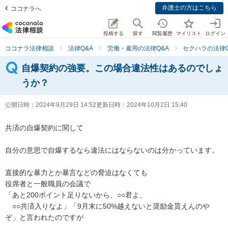
弁護士の方はこちら
ココナラへ
投稿する
探す
閲覧履歴
マイリスト
ログイン
ココナラ法律相談
法律Q&A
労働・雇用の法律Q&A
セクハラの法律Q
自爆契約の強要。この場合違法性はあるのでしょ
うか？
公開日時：
2024年9月29日 14:52
更新日時：
2024年10月2日 15:40
共済の自爆契約に関して

自分の意思で自爆するなら違法にはならないのは分かっています。

直接的な暴力とか暴言などの脅迫はなくても

役席者と一般職員の会議で

「あと200ポイント足りないから、○○君よ、

　○○共済入りなよ」「9月末に50%越えないと奨励金貰えんのや
ぞ」と言われたのですが
