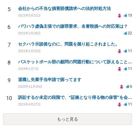
5
会社からの不当な損害賠償請求への法的対処方法
13
2021年5月31日
6
パワハラ虚偽主張での謝罪要求、名誉毀損への対応策は？
22
2021年3月28日
7
セクハラ示談後なのに、問題を掘り起こされました。
11
2021年1月23日
8
バスケットボール部の顧問の問題行動について訴えることは可能でしょうか？
11
2024年1月7日
9
退職し失業手当申請で困ってます
6
2022年11月26日
10
訴訟するか未定の段階で、“証拠となり得る物の保管”を会社に応じてもらえる方法は在りますか?
11
2021年4月27日
もっと見る