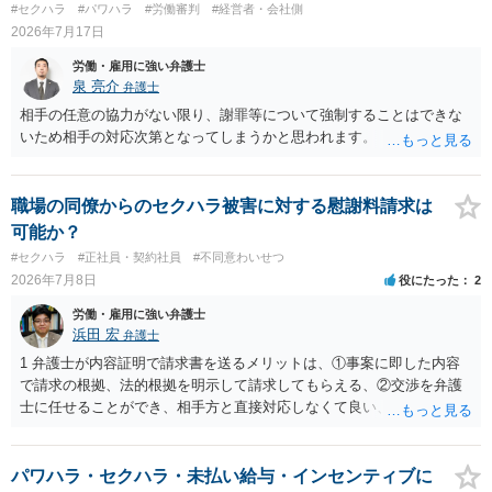
#セクハラ
#パワハラ
#労働審判
#経営者・会社側
2026年7月17日
労働・雇用に強い弁護士
泉 亮介
弁護士
相手の任意の協力がない限り、謝罪等について強制することはできな
いため相手の対応次第となってしまうかと思われます。
職場の同僚からのセクハラ被害に対する慰謝料請求は
可能か？
#セクハラ
#正社員・契約社員
#不同意わいせつ
2026年7月8日
役にたった
2
労働・雇用に強い弁護士
浜田 宏
弁護士
1 弁護士が内容証明で請求書を送るメリットは、①事案に即した内容
で請求の根拠、法的根拠を明示して請求してもらえる、②交渉を弁護
士に任せることができ、相手方と直接対応しなくて良い、というとこ
ろでしょうか。 デメリットは、費用がかかる点でしょう。 また、
請求は可能ですが、相手が任意に払うかどうかは分かりません。 ２
民事訴訟に証拠の制限はありませんが、秘密録音はプライバシー保護
パワハラ・セクハラ・未払い給与・インセンティブに