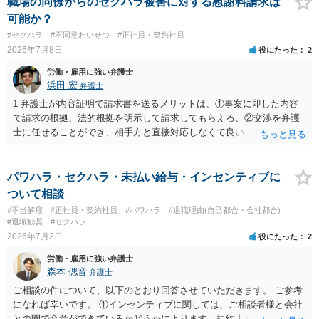
職場の同僚からのセクハラ被害に対する慰謝料請求は
可能か？
#セクハラ
#不同意わいせつ
#正社員・契約社員
2026年7月8日
役にたった
2
労働・雇用に強い弁護士
浜田 宏
弁護士
1 弁護士が内容証明で請求書を送るメリットは、①事案に即した内容
で請求の根拠、法的根拠を明示して請求してもらえる、②交渉を弁護
士に任せることができ、相手方と直接対応しなくて良い、というとこ
ろでしょうか。 デメリットは、費用がかかる点でしょう。 また、
請求は可能ですが、相手が任意に払うかどうかは分かりません。 ２
民事訴訟に証拠の制限はありませんが、秘密録音はプライバシー保護
パワハラ・セクハラ・未払い給与・インセンティブに
の観点から、裁判の証拠にする場合には注意が必要です(証拠排除され
ついて相談
る場合があります。)。 ３ 会社がどういう証拠に基づいて、誰が判断
#不当解雇
#正社員・契約社員
#パワハラ
#退職理由(自己都合・会社都合)
したかわかりませんが、会社がセクハラ認定しなかったからといっ
#退職勧奨
#セクハラ
て、裁判所も認定しないとは限りません。具体的な証拠とそれで認定
2026年7月2日
役にたった
2
できる事実次第です。 ４ SNS等で誹謗中傷したり、噂話を流したり
労働・雇用に強い弁護士
しないようにして下さい。そういう報復的なことをしなければ名誉毀
森本 偲音
弁護士
損にはなりません。反訴は貴女が加害行為をしなければ、通常は起こ
されません。 ５ 裁判をして、和解すれば和解金が入ります。 勝訴
ご相談の件について、以下のとおり回答させていただきます。 ご参考
判決を得て確定すれば、判決認容額を払ってもらいます。任意に支払
になれば幸いです。 ①インセンティブに関しては、ご相談者様と会社
わない場合には、給与や預貯金、不動産などの財産を差押えます。
との間で合意ができているかどうかによります。規約上そのような合