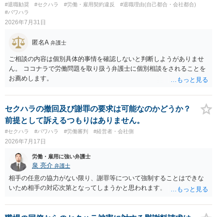
#退職勧奨
#セクハラ
#労働・雇用契約違反
#退職理由(自己都合・会社都合)
#パワハラ
2026年7月31日
匿名A
弁護士
ご相談の内容は個別具体的事情を確認しないと判断しようがありませ
ん。 ココナラで労働問題を取り扱う弁護士に個別相談をされることを
お薦めします。
セクハラの撤回及び謝罪の要求は可能なのかどうか？
前提として訴えるつもりはありません。
#セクハラ
#パワハラ
#労働審判
#経営者・会社側
2026年7月17日
労働・雇用に強い弁護士
泉 亮介
弁護士
相手の任意の協力がない限り、謝罪等について強制することはできな
いため相手の対応次第となってしまうかと思われます。