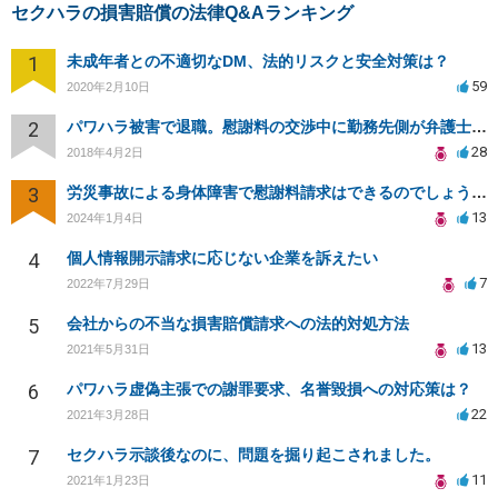
セクハラの損害賠償の法律Q&Aランキング
1
未成年者との不適切なDM、法的リスクと安全対策は？
59
2020年2月10日
2
パワハラ被害で退職。慰謝料の交渉中に勤務先側が弁護士を立ててきました
28
2018年4月2日
3
労災事故による身体障害で慰謝料請求はできるのでしょうか？
13
2024年1月4日
4
個人情報開示請求に応じない企業を訴えたい
7
2022年7月29日
5
会社からの不当な損害賠償請求への法的対処方法
13
2021年5月31日
6
パワハラ虚偽主張での謝罪要求、名誉毀損への対応策は？
22
2021年3月28日
7
セクハラ示談後なのに、問題を掘り起こされました。
11
2021年1月23日