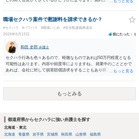
敗訴した場合、何も得られません。 ６ 弁護士費用は請求額や事件の
意が確認できれば請求できる可能性はあると考えます。 なお、合意
難易度によって変わります。また、現在は弁護士報酬は自由化されて
は口頭でも成立しますが、裁判等で争点となった場合には録音等の証
いますので、依頼する弁護士によっても費用は変わってきます。
拠がない限り立証が困難となり、請求が認められない可能性がござい
職場セクハラ案件で慰謝料を請求できるか？
ます。 ②未払給与に関しては労務を提供しているのにもかかわらず支
#セクハラ
#パワハラ
#職場いじめ
#安全配慮義務違反
払われていない場合は、契約違反となりますので請求可能かと存じま
2026年6月15日
役にたった
1
す。 ③休日・時間外労働については、休日・時間外労働があったこと
を示す証拠があるかまずは確認する必要があるかと存じます。 ④パワ
和田 史郎
弁護士
ハラ・セクハラに関しては、具体的な言動の内容によって判断が分か
れますので、録音データやLINEでのやり取り等を確認する必要がある
セクハラ行為も色々あるので、軽微なものであれば50万円程度となる
かと存じます。 ⑤退職勧奨については退職する意思がないのであれば
可能性はあります。内容や頻度等によりますね。 就業中のこととかで
きっぱりと断ればよく、解雇については不当な解雇である場合には解
あれば、会社に対して損害賠償請求をすることもあり得ます。
雇無効を争うなどの対応が考えられます。 回答としては以上になりま
すが、まずは、資料一式をご持参いただき最寄りの法律事務所にご相
談するか、労働基準監督署に相談する等の対応をしていただくことが
望ましいと考えます。
もっとみる
都道府県からセクハラに強い弁護士を探す
北海道・東北
北海道
青森県
岩手県
宮城県
秋田県
山形県
福島県