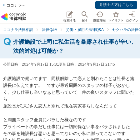
弁護士の方はこちら
ココナラへ
投稿する
探す
閲覧履歴
マイリスト
ログイン
ココナラ法律相談
法律Q&A
労働・雇用の法律Q&A
セクハラの法律Q
介護施設で上司に私生活を暴露され仕事が辛い、
法的対処は可能か？
公開日時：
2024年9月17日 15:31
更新日時：
2024年9月17日 21:45
介護施設で働いてます　同棲解除して恋人と別れたことは社長と施
設長に伝えてます。　ですが最近周囲のスタッフの様子がおかし
く、少し仕事し辛いなぁと思っていて　仲の良いスタッフに聞いた
ら

施設長が◯◯さん恋人と別れて現在実家暮らしなんだって

と周囲スタッフ全員にバラした様なのです

プライベートの事だし仕事には一切関係ない事をバラされました　
その事を施設長は悪いと思ってないのか私に謝ってこないです　