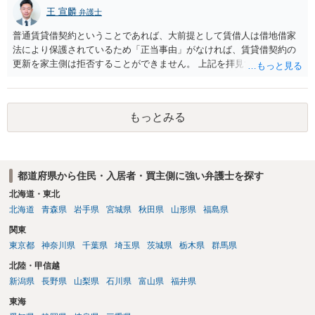
事前に地主へ相談して許可を得るか、土地に直接埋めずに大きめの鉢
王 宣麟
弁護士
植え等で供養する「プランター葬」や、ペット霊園等への納骨を検討
されるのが確実かと思います。
普通賃貸借契約ということであれば、大前提として賃借人は借地借家
法により保護されているため「正当事由」がなければ、賃貸借契約の
更新を家主側は拒否することができません。 上記を拝見する限り、通
常どおり賃料を支払い続けている状況であれば、単に「部屋の内部を
定期確認させてもらないこと」が直ちに正当事由に当たるとは思えま
せんので、更新拒絶を拒否される方向性でよろしいかと存じます。 そ
もっとみる
の交渉の中で、一定の金銭をもらえれば退去には応じる旨交渉をして
みるのはいかがでしょうか。 過去に賃借人の許可なく無断で賃貸人が
入室する行為自体は不法行為となり、また刑事的にも住居侵入罪が成
立する可能性がありますので、これを理由に一定の金銭賠償を求める
都道府県から住民・入居者・買主側に強い弁護士を探す
のも一つでしょう。
北海道・東北
北海道
青森県
岩手県
宮城県
秋田県
山形県
福島県
関東
東京都
神奈川県
千葉県
埼玉県
茨城県
栃木県
群馬県
北陸・甲信越
新潟県
長野県
山梨県
石川県
富山県
福井県
東海