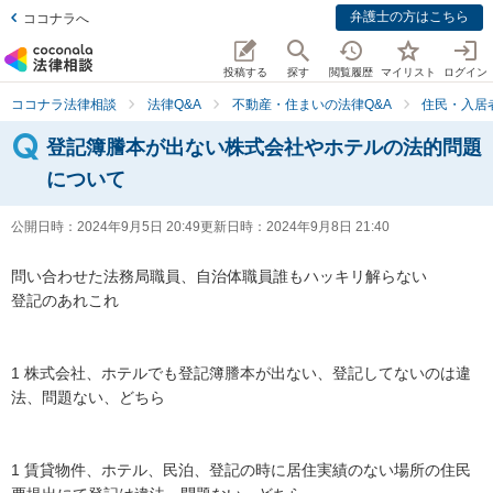
弁護士の方はこちら
ココナラへ
投稿する
探す
閲覧履歴
マイリスト
ログイン
ココナラ法律相談
法律Q&A
不動産・住まいの法律Q&A
住民・入居
登記簿謄本が出ない株式会社やホテルの法的問題
について
公開日時：
2024年9月5日 20:49
更新日時：
2024年9月8日 21:40
問い合わせた法務局職員、自治体職員誰もハッキリ解らない

登記のあれこれ

1 株式会社、ホテルでも登記簿謄本が出ない、登記してないのは違
法、問題ない、どちら

1 賃貸物件、ホテル、民泊、登記の時に居住実績のない場所の住民