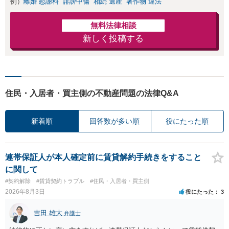
例）
離婚 慰謝料
誹謗中傷
相続 遺産
著作物 違法
無料法律相談
新しく投稿する
住民・入居者・買主側の不動産問題の法律Q&A
新着順
回答数が多い順
役にたった順
連帯保証人が本人確定前に賃貸解約手続きをすること
に関して
#契約解除
#賃貸契約トラブル
#住民・入居者・買主側
2026年8月3日
役にたった
3
吉田 雄大
弁護士