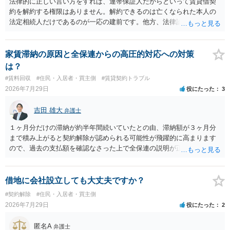
法律的に正しい言い方をすれば、連帯保証人だからといって賃貸借契
約を解約する権限はありません。解約できるのは亡くなられた本人の
法定相続人だけであるのが一応の建前です。他方、法律論はさてお
き、事実上であれ明渡が完了すれば賃貸人としてはそれ以上のことを
する動機づけがなくなります。 今回進められつつある手続はあくまで
も、建物を賃貸人に一日も早く明け渡すための便宜的方法として理解
家賃滞納の原因と全保連からの高圧的対応への対策
するのが良いと思います。またその方法で進めた方が、連帯保証人で
は？
あるお知り合いさんにとっても、自身の経済的負担を最小限に食い止
#賃料回収
#住民・入居者・買主側
#賃貸契約トラブル
められるため望ましいやり方だといえます。
2026年7月29日
役にたった
3
吉田 雄大
弁護士
１ヶ月分だけの滞納が約半年間続いていたとの由、滞納額が３ヶ月分
まで積み上がると契約解除が認められる可能性が飛躍的に高まります
ので、過去の支払額を確認なさった上で全保連の説明が正しければ、
全部又は一部を支払うのが最善の方法です。 約半年間も放置されてい
た理由は気になるところですが、中身のある返答は期待できないと思
います。
借地に会社設立しても大丈夫ですか？
#契約解除
#住民・入居者・買主側
2026年7月29日
役にたった
2
匿名A
弁護士