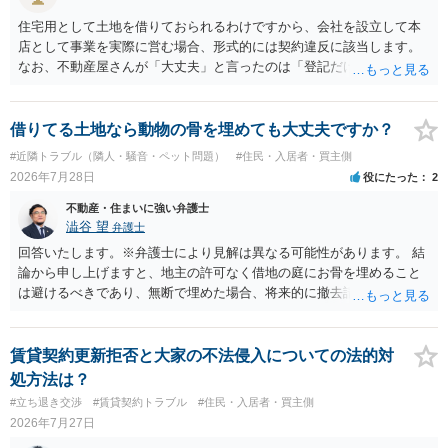
住宅用として土地を借りておられるわけですから、会社を設立して本
店として事業を実際に営む場合、形式的には契約違反に該当します。
なお、不動産屋さんが「大丈夫」と言ったのは「登記だけなら実務上
トラブルになることは少ない」という経験則に基づいたものと推測さ
れますが、これは法的な保証ではありません。 ただ、解除まで認めら
れるかどうかについては信頼関係が破壊されたかどうかで判断されま
借りてる土地なら動物の骨を埋めても大丈夫ですか？
すので、建物を事務所・店舗用に大きく改築する等までなさらない限
#近隣トラブル（隣人・騒音・ペット問題）
#住民・入居者・買主側
り、リスクはそれほど大きくないかもしれません。 しかしそれでも、
2026年7月28日
役にたった
2
大家さんが契約違反を口実に、将来の更新時に更新料の上乗せを要求
したり、立ち退きを迫る材料に使ったりする可能性は否定できませ
不動産・住まいに強い弁護士
ん。
澁谷 望
弁護士
回答いたします。※弁護士により見解は異なる可能性があります。 結
論から申し上げますと、地主の許可なく借地の庭にお骨を埋めること
は避けるべきであり、無断で埋めた場合、将来的に撤去請求や退去時
の損害賠償（原状回復費用）を求められるリスクがあります。 法律
上、自分のペットの遺骨を埋める行為自体は墓地埋葬法違反や不法投
棄には該当しないため、犯罪になるわけではありません。しかし、建
賃貸契約更新拒否と大家の不法侵入についての法的対
物の所有者は質問者様であっても、土地の所有権はあくまで地主にあ
処方法は？
ります。そのため、地主に無断でお骨を埋める行為は、他人の所有権
#立ち退き交渉
#賃貸契約トラブル
#住民・入居者・買主側
を侵害する行為や、借地人としての善管注意義務違反とみなされる可
2026年7月27日
能性が高いのが私見です。 どうしてもお近くで供養されたい場合は、