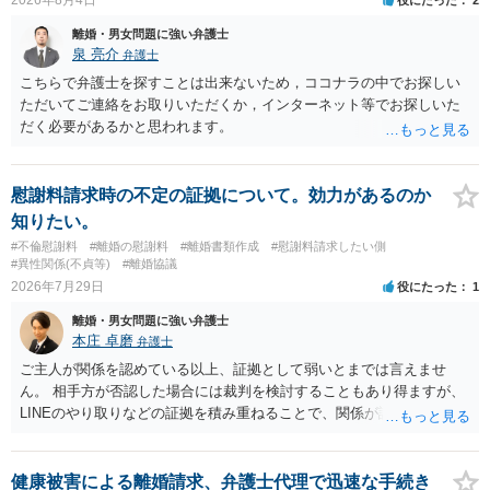
離婚・男女問題に強い弁護士
泉 亮介
弁護士
こちらで弁護士を探すことは出来ないため，ココナラの中でお探しい
ただいてご連絡をお取りいただくか，インターネット等でお探しいた
だく必要があるかと思われます。
慰謝料請求時の不定の証拠について。効力があるのか
知りたい。
#不倫慰謝料
#離婚の慰謝料
#離婚書類作成
#慰謝料請求したい側
#異性関係(不貞等)
#離婚協議
2026年7月29日
役にたった
1
離婚・男女問題に強い弁護士
本庄 卓磨
弁護士
ご主人が関係を認めている以上、証拠として弱いとまでは言えませ
ん。 相手方が否認した場合には裁判を検討することもあり得ますが、
LINEのやり取りなどの証拠を積み重ねることで、関係が認定される余
地は十分にあります。 ただし、手元の証拠でどこまで認定できるかは
個別の事情によりますので、お早めに弁護士に相談されることをおす
すめします。
健康被害による離婚請求、弁護士代理で迅速な手続き