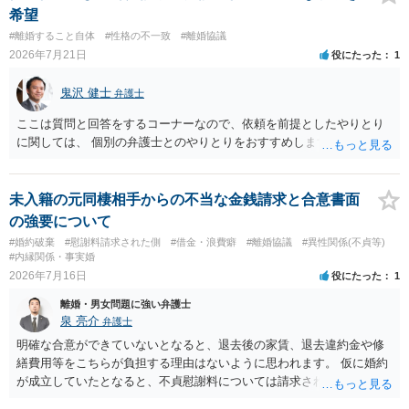
希望
#離婚すること自体
#性格の不一致
#離婚協議
2026年7月21日
役にたった
1
鬼沢 健士
弁護士
ここは質問と回答をするコーナーなので、依頼を前提としたやりとり
に関しては、 個別の弁護士とのやりとりをおすすめします。
未入籍の元同棲相手からの不当な金銭請求と合意書面
の強要について
#婚約破棄
#慰謝料請求された側
#借金・浪費癖
#離婚協議
#異性関係(不貞等)
#内縁関係・事実婚
2026年7月16日
役にたった
1
離婚・男女問題に強い弁護士
泉 亮介
弁護士
明確な合意ができていないとなると、退去後の家賃、退去違約金や修
繕費用等をこちらが負担する理由はないように思われます。 仮に婚約
が成立していたとなると、不貞慰謝料については請求される可能性が
あるため検討しておく必要があるでしょう。 弁護士を立てる予定であ