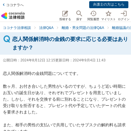
弁護士の方はこちら
ココナラへ
投稿する
探す
閲覧履歴
マイリスト
ログイン
ココナラ法律相談
法律Q&A
離婚・男女問題の法律Q&A
離婚協議の
恋人関係解消時の金銭の要求に応じる必要はあり
ますか？
公開日時：
2024年8月12日 12:15
更新日時：
2024年9月4日 11:43
恋人関係解消時の金銭問題についてです。

数ヶ月、お付き合いした男性がいるのですが、ちょうど近い時期に
お互いの誕生日があり、それぞれでプレゼントを用意していまし
た。しかし、それを交換する前に別れることになり、プレゼントの
受け取りを拒否すると、プレゼント代や予定していたデートの代金
を要求されました。

また、相手の男性の支払いで共用していたサブスクの解約料も請求