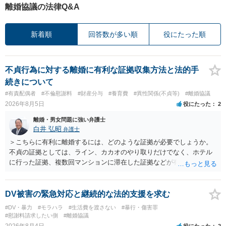
離婚協議の法律Q&A
新着順
回答数が多い順
役にたった順
不貞行為に対する離婚に有利な証拠収集方法と法的手
続きについて
#有責配偶者
#不倫慰謝料
#財産分与
#養育費
#異性関係(不貞等)
#離婚協議
2026年8月5日
役にたった
2
離婚・男女問題に強い弁護士
白井 弘昭
弁護士
＞こちらに有利に離婚するには、どのような証拠が必要でしょうか。
不貞の証拠としては、ライン、カカオのやり取りだけでなく、ホテル
に行った証拠、複数回マンションに滞在した証拠などが有効です。 不
貞の証拠があれば、離婚をさらに有利に進める（離婚したい時期に離
婚する、慰謝料をとるなど）ことができると思われます。 ただし、不
貞発覚後、長期間同居を続けると、不貞を許したとの評価につながる
DV被害の緊急対応と継続的な法的支援を求む
場合がありますので、ご注意ください。 以上、ご参考まで。
#DV・暴力
#モラハラ
#生活費を渡さない
#暴行・傷害罪
#慰謝料請求したい側
#離婚協議
2026年8月4日
役にたった
2