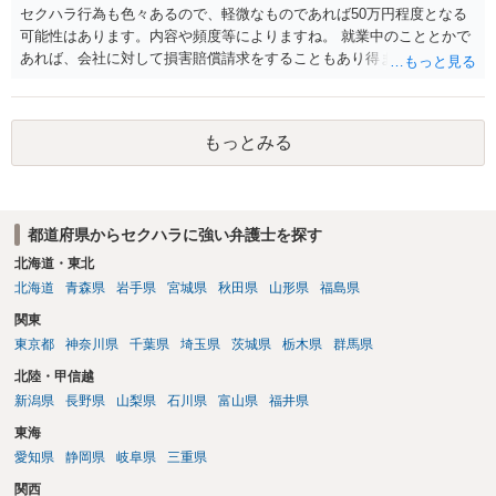
れますので、録音データやLINEでのやり取り等を確認する必要がある
セクハラ行為も色々あるので、軽微なものであれば50万円程度となる
かと存じます。 ⑤退職勧奨については退職する意思がないのであれば
可能性はあります。内容や頻度等によりますね。 就業中のこととかで
きっぱりと断ればよく、解雇については不当な解雇である場合には解
あれば、会社に対して損害賠償請求をすることもあり得ます。
雇無効を争うなどの対応が考えられます。 回答としては以上になりま
すが、まずは、資料一式をご持参いただき最寄りの法律事務所にご相
談するか、労働基準監督署に相談する等の対応をしていただくことが
望ましいと考えます。
もっとみる
都道府県からセクハラに強い弁護士を探す
北海道・東北
北海道
青森県
岩手県
宮城県
秋田県
山形県
福島県
関東
東京都
神奈川県
千葉県
埼玉県
茨城県
栃木県
群馬県
北陸・甲信越
新潟県
長野県
山梨県
石川県
富山県
福井県
東海
愛知県
静岡県
岐阜県
三重県
関西