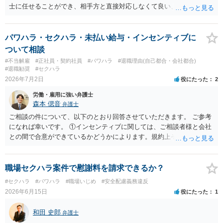
士に任せることができ、相手方と直接対応しなくて良い、というとこ
ろでしょうか。 デメリットは、費用がかかる点でしょう。 また、
請求は可能ですが、相手が任意に払うかどうかは分かりません。 ２
民事訴訟に証拠の制限はありませんが、秘密録音はプライバシー保護
パワハラ・セクハラ・未払い給与・インセンティブに
の観点から、裁判の証拠にする場合には注意が必要です(証拠排除され
ついて相談
る場合があります。)。 ３ 会社がどういう証拠に基づいて、誰が判断
#不当解雇
#正社員・契約社員
#パワハラ
#退職理由(自己都合・会社都合)
したかわかりませんが、会社がセクハラ認定しなかったからといっ
#退職勧奨
#セクハラ
て、裁判所も認定しないとは限りません。具体的な証拠とそれで認定
2026年7月2日
役にたった
2
できる事実次第です。 ４ SNS等で誹謗中傷したり、噂話を流したり
労働・雇用に強い弁護士
しないようにして下さい。そういう報復的なことをしなければ名誉毀
森本 偲音
弁護士
損にはなりません。反訴は貴女が加害行為をしなければ、通常は起こ
されません。 ５ 裁判をして、和解すれば和解金が入ります。 勝訴
ご相談の件について、以下のとおり回答させていただきます。 ご参考
判決を得て確定すれば、判決認容額を払ってもらいます。任意に支払
になれば幸いです。 ①インセンティブに関しては、ご相談者様と会社
わない場合には、給与や預貯金、不動産などの財産を差押えます。
との間で合意ができているかどうかによります。規約上そのような合
敗訴した場合、何も得られません。 ６ 弁護士費用は請求額や事件の
意が確認できれば請求できる可能性はあると考えます。 なお、合意
難易度によって変わります。また、現在は弁護士報酬は自由化されて
は口頭でも成立しますが、裁判等で争点となった場合には録音等の証
いますので、依頼する弁護士によっても費用は変わってきます。
拠がない限り立証が困難となり、請求が認められない可能性がござい
職場セクハラ案件で慰謝料を請求できるか？
ます。 ②未払給与に関しては労務を提供しているのにもかかわらず支
#セクハラ
#パワハラ
#職場いじめ
#安全配慮義務違反
払われていない場合は、契約違反となりますので請求可能かと存じま
2026年6月15日
役にたった
1
す。 ③休日・時間外労働については、休日・時間外労働があったこと
を示す証拠があるかまずは確認する必要があるかと存じます。 ④パワ
和田 史郎
弁護士
ハラ・セクハラに関しては、具体的な言動の内容によって判断が分か