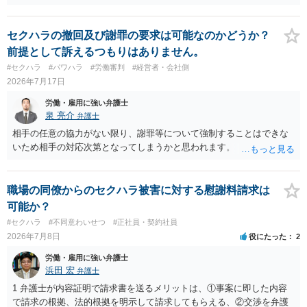
セクハラの撤回及び謝罪の要求は可能なのかどうか？
前提として訴えるつもりはありません。
#セクハラ
#パワハラ
#労働審判
#経営者・会社側
2026年7月17日
労働・雇用に強い弁護士
泉 亮介
弁護士
相手の任意の協力がない限り、謝罪等について強制することはできな
いため相手の対応次第となってしまうかと思われます。
職場の同僚からのセクハラ被害に対する慰謝料請求は
可能か？
#セクハラ
#不同意わいせつ
#正社員・契約社員
2026年7月8日
役にたった
2
労働・雇用に強い弁護士
浜田 宏
弁護士
1 弁護士が内容証明で請求書を送るメリットは、①事案に即した内容
で請求の根拠、法的根拠を明示して請求してもらえる、②交渉を弁護