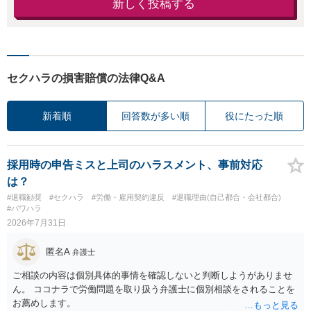
新しく投稿する
セクハラの損害賠償の法律Q&A
新着順
回答数が多い順
役にたった順
採用時の申告ミスと上司のハラスメント、事前対応
は？
#退職勧奨
#セクハラ
#労働・雇用契約違反
#退職理由(自己都合・会社都合)
#パワハラ
2026年7月31日
匿名A
弁護士
ご相談の内容は個別具体的事情を確認しないと判断しようがありませ
ん。 ココナラで労働問題を取り扱う弁護士に個別相談をされることを
お薦めします。