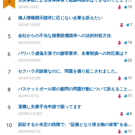
3
労災事故による身体障害で慰謝料請求はできるのでしょうか？
13
2024年1月4日
4
個人情報開示請求に応じない企業を訴えたい
7
2022年7月29日
5
会社からの不当な損害賠償請求への法的対処方法
13
2021年5月31日
6
パワハラ虚偽主張での謝罪要求、名誉毀損への対応策は？
22
2021年3月28日
7
セクハラ示談後なのに、問題を掘り起こされました。
11
2021年1月23日
8
バスケットボール部の顧問の問題行動について訴えることは可能でしょうか？
11
2024年1月7日
9
退職し失業手当申請で困ってます
6
2022年11月26日
10
訴訟するか未定の段階で、“証拠となり得る物の保管”を会社に応じてもらえる方法は在りますか?
11
2021年4月27日