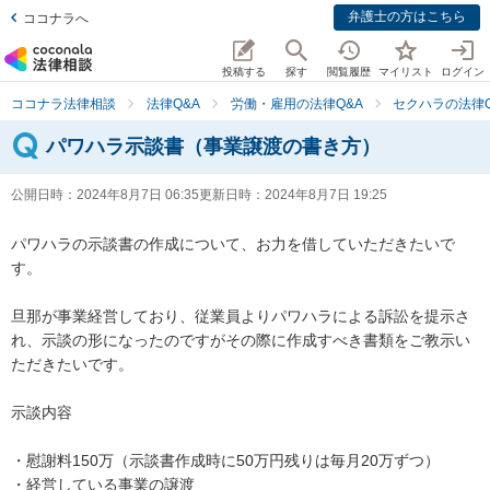
弁護士の方はこちら
ココナラへ
投稿する
探す
閲覧履歴
マイリスト
ログイン
ココナラ法律相談
法律Q&A
労働・雇用の法律Q&A
セクハラの法律Q
パワハラ示談書（事業譲渡の書き方）
公開日時：
2024年8月7日 06:35
更新日時：
2024年8月7日 19:25
パワハラの示談書の作成について、お力を借していただきたいで
す。

旦那が事業経営しており、従業員よりパワハラによる訴訟を提示さ
れ、示談の形になったのですがその際に作成すべき書類をご教示い
ただきたいです。

示談内容

・慰謝料150万（示談書作成時に50万円残りは毎月20万ずつ）

・経営している事業の譲渡
