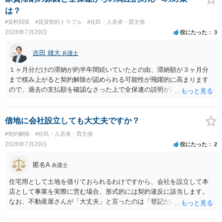
は？
#賃料回収
#賃貸契約トラブル
#住民・入居者・買主側
2026年7月29日
役にたった
3
吉田 雄大
弁護士
１ヶ月分だけの滞納が約半年間続いていたとの由、滞納額が３ヶ月分
まで積み上がると契約解除が認められる可能性が飛躍的に高まります
ので、過去の支払額を確認なさった上で全保連の説明が正しければ、
全部又は一部を支払うのが最善の方法です。 約半年間も放置されてい
た理由は気になるところですが、中身のある返答は期待できないと思
います。
借地に会社設立しても大丈夫ですか？
#契約解除
#住民・入居者・買主側
2026年7月29日
役にたった
2
匿名A
弁護士
住宅用として土地を借りておられるわけですから、会社を設立して本
店として事業を実際に営む場合、形式的には契約違反に該当します。
なお、不動産屋さんが「大丈夫」と言ったのは「登記だけなら実務上
トラブルになることは少ない」という経験則に基づいたものと推測さ
れますが、これは法的な保証ではありません。 ただ、解除まで認めら