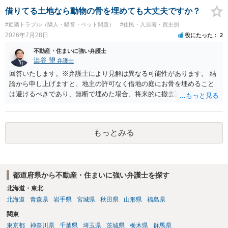
れるかどうかについては信頼関係が破壊されたかどうかで判断されま
借りてる土地なら動物の骨を埋めても大丈夫ですか？
すので、建物を事務所・店舗用に大きく改築する等までなさらない限
#近隣トラブル（隣人・騒音・ペット問題）
#住民・入居者・買主側
り、リスクはそれほど大きくないかもしれません。 しかしそれでも、
2026年7月28日
役にたった
2
大家さんが契約違反を口実に、将来の更新時に更新料の上乗せを要求
したり、立ち退きを迫る材料に使ったりする可能性は否定できませ
不動産・住まいに強い弁護士
ん。
澁谷 望
弁護士
回答いたします。※弁護士により見解は異なる可能性があります。 結
論から申し上げますと、地主の許可なく借地の庭にお骨を埋めること
は避けるべきであり、無断で埋めた場合、将来的に撤去請求や退去時
の損害賠償（原状回復費用）を求められるリスクがあります。 法律
上、自分のペットの遺骨を埋める行為自体は墓地埋葬法違反や不法投
棄には該当しないため、犯罪になるわけではありません。しかし、建
もっとみる
物の所有者は質問者様であっても、土地の所有権はあくまで地主にあ
ります。そのため、地主に無断でお骨を埋める行為は、他人の所有権
を侵害する行為や、借地人としての善管注意義務違反とみなされる可
能性が高いのが私見です。 どうしてもお近くで供養されたい場合は、
都道府県から不動産・住まいに強い弁護士を探す
事前に地主へ相談して許可を得るか、土地に直接埋めずに大きめの鉢
植え等で供養する「プランター葬」や、ペット霊園等への納骨を検討
北海道・東北
されるのが確実かと思います。
北海道
青森県
岩手県
宮城県
秋田県
山形県
福島県
関東
東京都
神奈川県
千葉県
埼玉県
茨城県
栃木県
群馬県