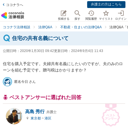
弁護士の方はこちら
ココナラへ
投稿する
探す
閲覧履歴
マイリスト
ログイン
ココナラ法律相談
法律Q&A
不動産・住まいの法律Q&A
法律Q&A
住宅の共有名義について
公開日時：
2020年1月30日 09:42
更新日時：
2024年9月4日 11:43
住宅を購入予定です。夫婦共有名義にしたいのですが、夫のみのロ
ーンを組む予定です。贈与税はかかりますか？
匿名今日 さん
ベストアンサーに選ばれた回答
高島 秀行
弁護士
東京都
>
港区