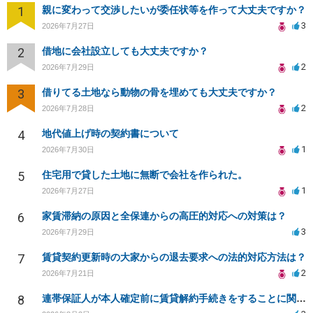
1
親に変わって交渉したいが委任状等を作って大丈夫ですか？
3
2026年7月27日
2
借地に会社設立しても大丈夫ですか？
2
2026年7月29日
3
借りてる土地なら動物の骨を埋めても大丈夫ですか？
2
2026年7月28日
4
地代値上げ時の契約書について
1
2026年7月30日
5
住宅用で貸した土地に無断で会社を作られた。
1
2026年7月27日
6
家賃滞納の原因と全保連からの高圧的対応への対策は？
3
2026年7月29日
7
賃貸契約更新時の大家からの退去要求への法的対応方法は？
2
2026年7月21日
8
連帯保証人が本人確定前に賃貸解約手続きをすることに関して