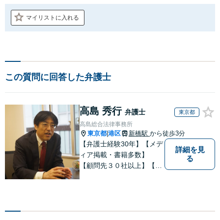
マイリストに入れる
この質問に回答した弁護士
高島 秀行
弁護士
東京都
高島総合法律事務所
東京都
港区
新橋駅
から徒歩3分
|
【弁護士経験30年】【メデ
詳細を見
ィア掲載・書籍多数】
る
【顧問先３０社以上】【相
続・遺言関連書籍出版】
【年間相続案件20件以上】
ベテラン弁護士と若手の優
秀な弁護士で多様なニーズ
にお応えします。相続・遺