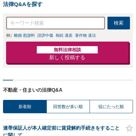
法律Q&Aを探す
産分割、遺留分問題でお困
りの方は是非一度ご相談く
ださい！
検索
例）
離婚 慰謝料
誹謗中傷
相続 遺産
著作物 違法
無料法律相談
新しく投稿する
不動産・住まいの法律Q&A
新着順
回答数が多い順
役にたった順
連帯保証人が本人確定前に賃貸解約手続きをすること
に関して