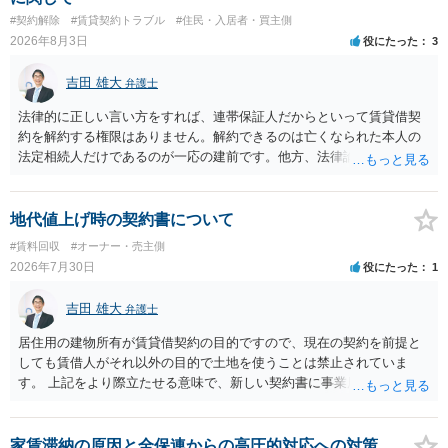
#契約解除
#賃貸契約トラブル
#住民・入居者・買主側
2026年8月3日
役にたった
3
吉田 雄大
弁護士
法律的に正しい言い方をすれば、連帯保証人だからといって賃貸借契
約を解約する権限はありません。解約できるのは亡くなられた本人の
法定相続人だけであるのが一応の建前です。他方、法律論はさてお
き、事実上であれ明渡が完了すれば賃貸人としてはそれ以上のことを
する動機づけがなくなります。 今回進められつつある手続はあくまで
も、建物を賃貸人に一日も早く明け渡すための便宜的方法として理解
地代値上げ時の契約書について
するのが良いと思います。またその方法で進めた方が、連帯保証人で
#賃料回収
#オーナー・売主側
あるお知り合いさんにとっても、自身の経済的負担を最小限に食い止
2026年7月30日
役にたった
1
められるため望ましいやり方だといえます。
吉田 雄大
弁護士
居住用の建物所有が賃貸借契約の目的ですので、現在の契約を前提と
しても賃借人がそれ以外の目的で土地を使うことは禁止されていま
す。 上記をより際立たせる意味で、新しい契約書に事業用として用い
ることを禁止する旨を明記することは理に適ったものです。 契約締結
交渉である以上賃借人が拒んだ場合には入りませんが、提案するのは
良い方法と思います。
家賃滞納の原因と全保連からの高圧的対応への対策