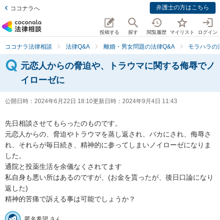
弁護士の方はこちら
ココナラへ
投稿する
探す
閲覧履歴
マイリスト
ログイン
ココナラ法律相談
法律Q&A
離婚・男女問題の法律Q&A
モラハラの
元恋人からの脅迫や、トラウマに関する侮辱でノ
イローゼに
公開日時：
2024年6月22日 18:10
更新日時：
2024年9月4日 11:43
先日相談させてもらったのものです。

元恋人からの、脅迫やトラウマを蒸し返され、バカにされ、侮辱さ
れ、それらが毎日続き、精神的に参ってしまいノイローゼになりま
した。

通院と投薬生活を余儀なくされてます

私自身も悪い所はあるのですが、(お金を貰ったが、後日口論になり
返した)

精神的苦痛で訴える事は可能でしょうか？
匿名希望 さん