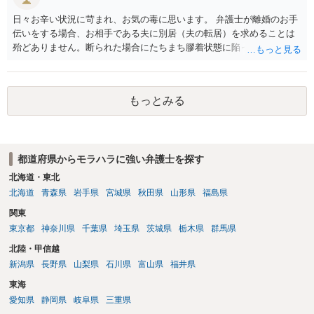
日々お辛い状況に苛まれ、お気の毒に思います。 弁護士が離婚のお手
伝いをする場合、お相手である夫に別居（夫の転居）を求めることは
殆どありません。断られた場合にたちまち膠着状態に陥ってしまうの
と、同居中の依頼者ご本人をますます窮地に陥らせてしまう可能性が
高いためです。 実務的には、ご相談者さまが転居する形で離婚協議等
を進める選択を採らざるを得ないことが圧倒的多数です。
もっとみる
都道府県からモラハラに強い弁護士を探す
北海道・東北
北海道
青森県
岩手県
宮城県
秋田県
山形県
福島県
関東
東京都
神奈川県
千葉県
埼玉県
茨城県
栃木県
群馬県
北陸・甲信越
新潟県
長野県
山梨県
石川県
富山県
福井県
東海
愛知県
静岡県
岐阜県
三重県