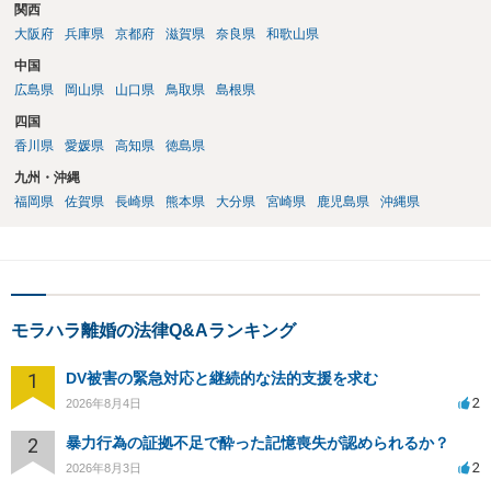
関西
大阪府
兵庫県
京都府
滋賀県
奈良県
和歌山県
中国
広島県
岡山県
山口県
鳥取県
島根県
四国
香川県
愛媛県
高知県
徳島県
九州・沖縄
福岡県
佐賀県
長崎県
熊本県
大分県
宮崎県
鹿児島県
沖縄県
モラハラ離婚の法律Q&Aランキング
1
DV被害の緊急対応と継続的な法的支援を求む
2
2026年8月4日
2
暴力行為の証拠不足で酔った記憶喪失が認められるか？
2
2026年8月3日