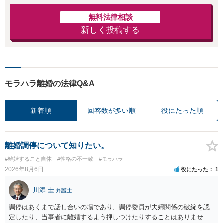
無料法律相談
新しく投稿する
モラハラ離婚の法律Q&A
新着順
回答数が多い順
役にたった順
離婚調停について知りたい。
#離婚すること自体
#性格の不一致
#モラハラ
2026年8月6日
役にたった
1
川添 圭
弁護士
調停はあくまで話し合いの場であり、調停委員が夫婦関係の破綻を認
定したり、当事者に離婚するよう押しつけたりすることはありませ