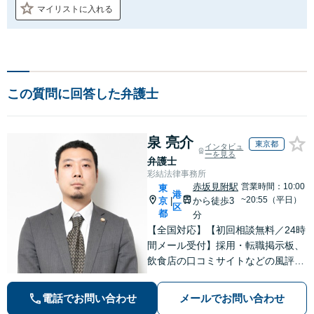
マイリストに入れる
この質問に回答した弁護士
泉 亮介
東京都
インタビュ
ーを見る
弁護士
彩結法律事務所
赤坂見附駅
営業時間：10:00
東
港
~20:55（平日）
京
から徒歩3
|
区
都
分
【全国対応】【初回相談無料／24時
間メール受付】採用・転職掲示板、
飲食店の口コミサイトなどの風評被
害対策など実績あり！【刑事】犯罪
の種類を問わず相談可。可能な限り
電話でお問い合わせ
メールでお問い合わせ
早期対応で駆けつけサポート【労