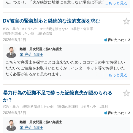
ん。つまり、「夫が絶対に離婚に合意しない場合は不成立になり」、
離婚訴訟を提起して離婚を命じる判決を得て確定しなければ離婚はで
きません。 調停段階での離婚成立を希望するなら、夫が離婚に前向き
になるような条件提示をする等、模索するほかありません（極端な話
DV被害の緊急対応と継続的な法的支援を求む
をいえば、夫から「この条件なら離婚してもよい」として提示された
#DV・暴力
#モラハラ
#生活費を渡さない
#暴行・傷害罪
条件を全部丸呑みする、という方法しかないかもしれません）。た
#慰謝料請求したい側
#離婚協議
だ、離婚訴訟をしたくないという考えを見透かされてしまうと、逆に
2026年8月4日
役にたった
2
足下を見られてしまいますので、注意する必要があります。 夫が離婚
離婚・男女問題に強い弁護士
に抵抗する可能性が高いのであれば、むしろ淡々と調停不成立にして
泉 亮介
弁護士
離婚訴訟で離婚原因を主張し、判決へ持っていく方が近道であること
も少なくありません。見通し等を含め、弁護士へ相談・依頼した方が
こちらで弁護士を探すことは出来ないため，ココナラの中でお探しい
よいと思います。
ただいてご連絡をお取りいただくか，インターネット等でお探しいた
だく必要があるかと思われます。
暴力行為の証拠不足で酔った記憶喪失が認められる
か？
#DV・暴力
#慰謝料請求したい側
#離婚の慰謝料
#モラハラ
#裁判
2026年8月3日
役にたった
2
離婚・男女問題に強い弁護士
泉 亮介
弁護士