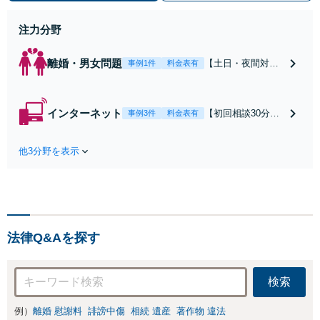
働】不当解雇・残業代請求はおまか
せください
注力分野
離婚・男女問題
【土日・夜間対応
事例1件
料金表有
可】【初回相談30
分無料】「相手方
から書面を提示さ
インターネット
【初回相談30分無
事例3件
料金表有
れたら、サインす
料】状況に応じて
る前にご相談を」
手段を使い分け、
経験豊富な弁護士
他3分野を表示
適切な方法で投稿
が全力で交渉にあ
の削除・発信者情
たります！相手方
報開示請求をおこ
と直接話す精神的
ないます「企業や
負担を軽減「弁護
お店の風評被害対
士の交渉で慰謝料
策／売り上げ低下
金額アップ／減額
法律Q&Aを探す
防止のために尽
交渉も対応可」
力」加害者側の対
【完全個室対応】
応可：開示請求の
検索
意見照会が来たと
きの対処法、被害
例）
離婚 慰謝料
誹謗中傷
相続 遺産
著作物 違法
者との示談交渉