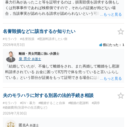
暴力行為があったこと等を証明するのは，損害賠償を請求する側もし
くは刑事事件であれば検察側ですので，それらの証拠が殆どない場
合，当該事実が認められる請求が認められないという可能性はあるで
しょう。
名誉毀損などに該当するか知りたい
#モラハラ
#名誉毀損
#慰謝料請求したい側
2026年8月3日
役にたった
1
離婚・男女問題に強い弁護士
泉 亮介
弁護士
「結婚していたが、不倫して離婚をされ、また再婚して離婚をし慰謝
料請求されている お金に困って8万円で体を売っていると言いふらし
ている」という部分が証拠をもって証明できる場合には名誉権侵害や
プライバシー権侵害等を主張し慰謝料請求ができる可能性はあるでし
ょう。 既に弁護士にご依頼されているとのことですので，依頼中の弁
護士と打ち合わせの末どのように対応するかを決められると良いでし
夫のモラハラに対する別居の法的手続き相談
ょう。
#モラハラ
#DV・暴力
#離婚すること自体
#離婚の慰謝料
#調停
#婚姻費用(別居中の生活費など)
2026年7月30日
匿名A
弁護士