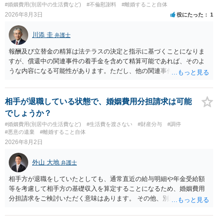
#婚姻費用(別居中の生活費など)
#不倫慰謝料
#離婚すること自体
条件を全部丸呑みする、という方法しかないかもしれません）。た
2026年8月3日
役にたった
1
だ、離婚訴訟をしたくないという考えを見透かされてしまうと、逆に
足下を見られてしまいますので、注意する必要があります。 夫が離婚
川添 圭
弁護士
に抵抗する可能性が高いのであれば、むしろ淡々と調停不成立にして
離婚訴訟で離婚原因を主張し、判決へ持っていく方が近道であること
報酬及び立替金の精算は法テラスの決定と指示に基づくことになりま
も少なくありません。見通し等を含め、弁護士へ相談・依頼した方が
すが、償還中の関連事件の着手金を含めて精算可能であれば、そのよ
よいと思います。
うな内容になる可能性があります。ただし、他の関連事件でも相手方
から金銭を取得できる場合には個別に考える場合もあります。個別事
情によって対応が違いますので、法テラスへお尋ねいただいた方が確
実です。
相手が退職している状態で、婚姻費用分担請求は可能
でしょうか？
#婚姻費用(別居中の生活費など)
#生活費を渡さない
#財産分与
#調停
#悪意の遺棄
#離婚すること自体
2026年8月2日
外山 大地
弁護士
相手方が退職をしていたとしても、通常直近の給与明細や年金受給額
等を考慮して相手方の基礎収入を算定することになるため、婚姻費用
分担請求をご検討いただく意味はあります。 その他、別居の経緯、質
問者様の年収、監護されているお子様がいるかといった事情をふまえ
て、ご検討いただくのが良いかと思います。