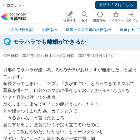
弁護士の方はこちら
ココナラへ
投稿する
探す
閲覧履歴
マイリスト
ログイン
ココナラ法律相談
法律Q&A
離婚・男女問題の法律Q&A
離婚するこ
モラハラでも離婚ができるか
公開日時：
2024年5月26日 16:14
更新日時：
2024年9月4日 11:43
旦那のモラハラが酷い為、2人の子供がおりますが離婚したいと思っ
ています。

産後太ってしまい、「デブ」「腹がすごい」と言ってきてスマホで
写真を撮って、自分のスマホに保存しておいた方がいいんじゃな
い？と容姿に対しての暴言

があります。出先でも「この腹どうにかしたら？」

とお腹をつままれた為、カチンときて

「うるさいな」と言ったところ

急に怒り出し、昼食に行く予定を立てていたのに

「もうご飯はやめた、行かない」とトーンダウンし

逆ギレ。気にいらない事があると一緒に買い物
