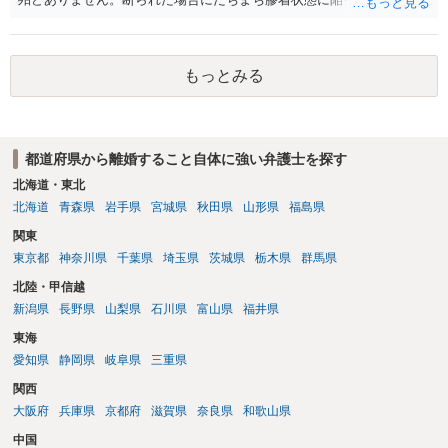
と、同居中の依頼者ご本人をますます窮地に陥らせてしまう可能性が
高いためです。 実務的には、ご相談者さまが転居する形で離婚協議等
を進める選択を採らざるを得ないことが圧倒的多数です。
もっとみる
都道府県から離婚すること自体に強い弁護士を探す
北海道・東北
北海道
青森県
岩手県
宮城県
秋田県
山形県
福島県
関東
東京都
神奈川県
千葉県
埼玉県
茨城県
栃木県
群馬県
北陸・甲信越
新潟県
長野県
山梨県
石川県
富山県
福井県
東海
愛知県
静岡県
岐阜県
三重県
関西
大阪府
兵庫県
京都府
滋賀県
奈良県
和歌山県
中国