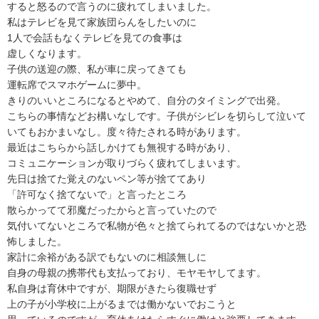
すると怒るので言うのに疲れてしまいました。

私はテレビを見て家族団らんをしたいのに

1人で会話もなくテレビを見ての食事は

虚しくなります。

子供の送迎の際、私が車に戻ってきても

運転席でスマホゲームに夢中。

きりのいいところになるとやめて、自分のタイミングで出発。

こちらの事情などお構いなしです。子供がシビレを切らして泣いて
いてもおかまいなし。度々待たされる時があります。

最近はこちらから話しかけても無視する時があり、

コミュニケーションが取りづらく疲れてしまいます。

先日は捨てた覚えのないペン等が捨ててあり

「許可なく捨てないで」と言ったところ

散らかってて邪魔だったからと言っていたので

気付いてないところで私物が色々と捨てられてるのではないかと恐
怖しました。

家計に余裕がある訳でもないのに相談無しに

自身の母親の携帯代も支払っており、モヤモヤしてます。

私自身は育休中ですが、期限がきたら復職せず

上の子が小学校に上がるまでは働かないでおこうと
