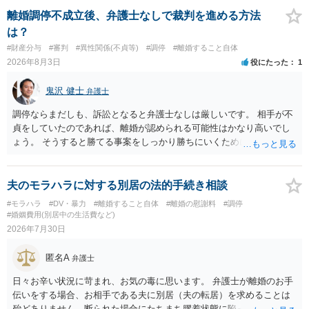
離婚調停不成立後、弁護士なしで裁判を進める方法
は？
#財産分与
#審判
#異性関係(不貞等)
#調停
#離婚すること自体
2026年8月3日
役にたった
1
鬼沢 健士
弁護士
調停ならまだしも、訴訟となると弁護士なしは厳しいです。 相手が不
貞をしていたのであれば、離婚が認められる可能性はかなり高いでし
ょう。 そうすると勝てる事案をしっかり勝ちにいくためにも弁護士委
任を強くおすすめします。
夫のモラハラに対する別居の法的手続き相談
#モラハラ
#DV・暴力
#離婚すること自体
#離婚の慰謝料
#調停
#婚姻費用(別居中の生活費など)
2026年7月30日
匿名A
弁護士
日々お辛い状況に苛まれ、お気の毒に思います。 弁護士が離婚のお手
伝いをする場合、お相手である夫に別居（夫の転居）を求めることは
殆どありません。断られた場合にたちまち膠着状態に陥ってしまうの