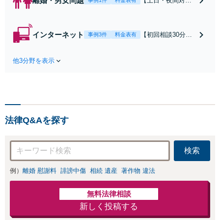
離婚・男女問題
【土日・夜間対応
事例1件
料金表有
可】【初回相談30
分無料】「相手方
から書面を提示さ
インターネット
【初回相談30分無
事例3件
料金表有
れたら、サインす
料】状況に応じて
る前にご相談を」
手段を使い分け、
経験豊富な弁護士
他3分野を表示
適切な方法で投稿
が全力で交渉にあ
の削除・発信者情
たります！相手方
報開示請求をおこ
と直接話す精神的
ないます「企業や
負担を軽減「弁護
お店の風評被害対
士の交渉で慰謝料
策／売り上げ低下
金額アップ／減額
法律Q&Aを探す
防止のために尽
交渉も対応可」
力」加害者側の対
【完全個室対応】
応可：開示請求の
検索
意見照会が来たと
きの対処法、被害
例）
離婚 慰謝料
誹謗中傷
相続 遺産
著作物 違法
者との示談交渉
無料法律相談
新しく投稿する