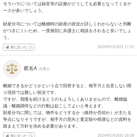
モラハラについては録音等の証拠がどうしても必要となってくるケ
ースが多いでしょう。

財産分与については離婚時の財産の状況が詳しくわからないと判断
がつきにくいため、一度個別に弁護士に相談をされると良いでしょ
う。
2024年5月26日 17:23
役に立った
1
匿名A
弁護士
離婚できるかどうかという点で回答すると、相手方と合意しない限
り現状では難しい状況です。

ですが、我慢を続けるとうのもよろしくありませんので、離婚協
議・離婚調停などの行動は起こしてよいと考えます。

財産分与に関しては、物件をどうするか（維持か売却か）が主たる
争点になりそうですが、相手方の意向と査定額や残債などの資料を
踏まえて方針を決める必要があります。
2024年5月26日 18:39
役に立った
1