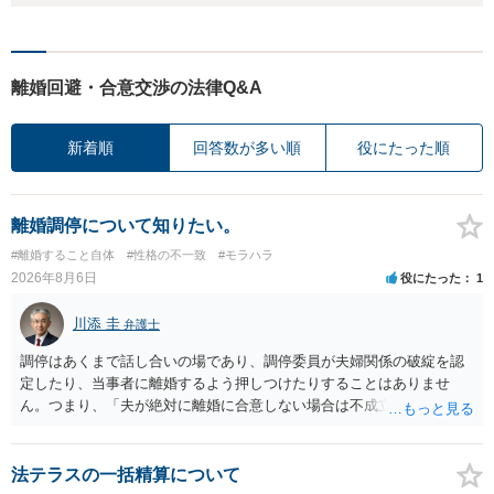
離婚回避・合意交渉の法律Q&A
新着順
回答数が多い順
役にたった順
離婚調停について知りたい。
#離婚すること自体
#性格の不一致
#モラハラ
2026年8月6日
役にたった
1
川添 圭
弁護士
調停はあくまで話し合いの場であり、調停委員が夫婦関係の破綻を認
定したり、当事者に離婚するよう押しつけたりすることはありませ
ん。つまり、「夫が絶対に離婚に合意しない場合は不成立になり」、
離婚訴訟を提起して離婚を命じる判決を得て確定しなければ離婚はで
きません。 調停段階での離婚成立を希望するなら、夫が離婚に前向き
になるような条件提示をする等、模索するほかありません（極端な話
法テラスの一括精算について
をいえば、夫から「この条件なら離婚してもよい」として提示された