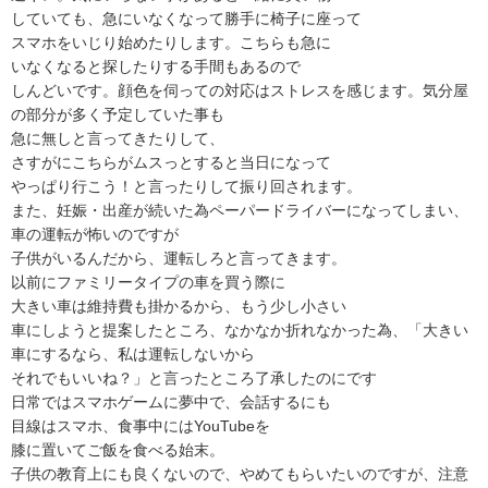
していても、急にいなくなって勝手に椅子に座って

スマホをいじり始めたりします。こちらも急に

いなくなると探したりする手間もあるので

しんどいです。顔色を伺っての対応はストレスを感じます。気分屋
の部分が多く予定していた事も

急に無しと言ってきたりして、

さすがにこちらがムスっとすると当日になって

やっぱり行こう！と言ったりして振り回されます。

また、妊娠・出産が続いた為ペーパードライバーになってしまい、
車の運転が怖いのですが

子供がいるんだから、運転しろと言ってきます。

以前にファミリータイプの車を買う際に

大きい車は維持費も掛かるから、もう少し小さい

車にしようと提案したところ、なかなか折れなかった為、「大きい
車にするなら、私は運転しないから

それでもいいね？」と言ったところ了承したのにです

日常ではスマホゲームに夢中で、会話するにも

目線はスマホ、食事中にはYouTubeを

膝に置いてご飯を食べる始末。

子供の教育上にも良くないので、やめてもらいたいのですが、注意