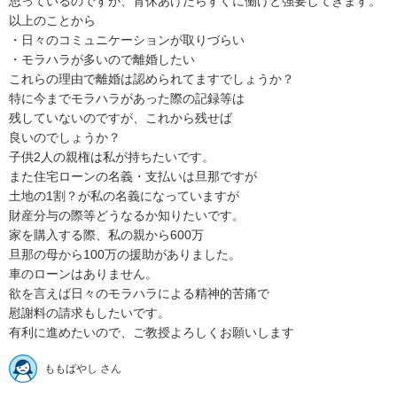
思っているのですが、育休あけたらすぐに働けと強要してきます。

以上のことから

・日々のコミュニケーションが取りづらい

・モラハラが多いので離婚したい

これらの理由で離婚は認められてますでしょうか？

特に今までモラハラがあった際の記録等は

残していないのですが、これから残せば

良いのでしょうか？

子供2人の親権は私が持ちたいです。

また住宅ローンの名義・支払いは旦那ですが

土地の1割？が私の名義になっていますが

財産分与の際等どうなるか知りたいです。

家を購入する際、私の親から600万

旦那の母から100万の援助がありました。

車のローンはありません。

欲を言えば日々のモラハラによる精神的苦痛で

慰謝料の請求もしたいです。

有利に進めたいので、ご教授よろしくお願いします
ももばやし さん