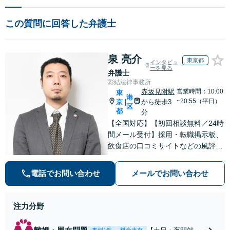
この質問に回答した弁護士
泉 亮介
東京都
インタビュ
ーを見る
弁護士
彩結法律事務所
赤坂見附駅
営業時間：10:00
東
港
~20:55（平日）
京
から徒歩3
|
区
都
分
【全国対応】【初回相談無料／24時
間メール受付】採用・転職掲示板、
飲食店の口コミサイトなどの風評被
害対策など実績あり！【刑事】犯罪
の種類を問わず相談可。可能な限り
電話でお問い合わせ
メールでお問い合わせ
早期対応で駆けつけサポート【労
働】不当解雇・残業代請求はおまか
せください
注力分野