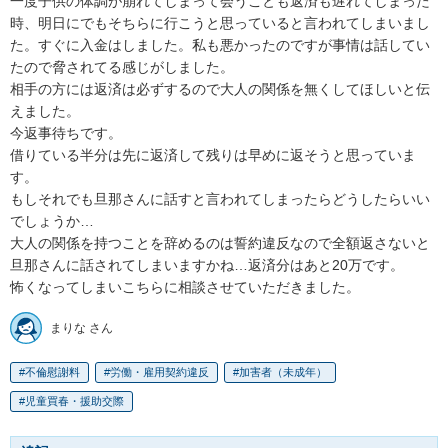
一度子供の体調が崩れてしまって会うことも返済も遅れてしまった
時、明日にでもそちらに行こうと思っていると言われてしまいまし
た。すぐに入金はしました。私も悪かったのですが事情は話してい
たので脅されてる感じがしました。

相手の方には返済は必ずするので大人の関係を無くしてほしいと伝
えました。

今返事待ちです。

借りている半分は先に返済して残りは早めに返そうと思っていま
す。

もしそれでも旦那さんに話すと言われてしまったらどうしたらいい
でしょうか…

大人の関係を持つことを辞めるのは誓約違反なので全額返さないと
旦那さんに話されてしまいますかね…返済分はあと20万です。

怖くなってしまいこちらに相談させていただきました。
まりな さん
不倫慰謝料
労働・雇用契約違反
加害者（未成年）
児童買春・援助交際