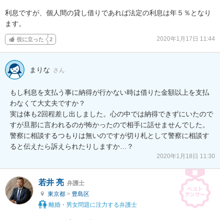
利息ですが、個人間の貸し借りであれば法定の利息は年５％となり
ます。
2020年1月17日 11:44
役に立った
2
まりな
さん
もし利息を支払う事に納得が行かない時は借りた金額以上を支払
わなくて大丈夫ですか？

実は体も2回程差し出しました。心の中では納得できずにいたので
すが旦那に言われるのが怖かったので相手に話せませんでした。
警察に相談するつもりは無いのですが切り札として警察に相談す
ると伝えたら訴えられたりしますか…？
2020年1月18日 11:30
若井 亮
弁護士
東京都
>
豊島区
離婚・男女問題に注力する弁護士