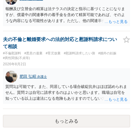
う。慰謝料請求としては証拠として使えることが前提であり，その価
値と夫との関係との均衡のように思います。 ③行政書士に委任をして
報酬及び立替金の精算は法テラスの決定と指示に基づくことになりま
いるのであれば，どのような内容の委任なのか不明ですが，その行政
すが、償還中の関連事件の着手金を含めて精算可能であれば、そのよ
書士との協議になると思います。請求するか，訴訟にするか，その点
うな内容になる可能性があります。ただし、他の関連事件でも相手方
の見極めや，相手方は性交類似行為は認めているのか，それさえも否
から金銭を取得できる場合には個別に考える場合もあります。個別事
定しているのかによって，考え方・進め方は変わってくると思いま
情によって対応が違いますので、法テラスへお尋ねいただいた方が確
す。 ④性交類似行為を認めているにもかかわらず支払を拒否するので
実です。
夫の不倫と離婚要求への法的対応と慰謝料請求につい
あれば，本人（行政書士でも同じだと思います。）への対応ではあま
て相談
り変わらないように思います。減額で折り合えるなら本人様の交渉で
#不倫慰謝料
#悪意の遺棄
#育児放棄
#慰謝料請求したい側
#婚外の妊娠
もよいように思いますが，ゼロかどうかの観点であれば，訴訟に進む
#異性関係(不貞等)
しかなくなるようにも思います。そうしますと，お近くの弁護士に相
2026年8月2日
談して進めることを検討した方がよいようにも思います。
肥田 弘昭
弁護士
質問1は可能です。また、同居している場合破綻抗弁はほぼ認められま
せん。質問２は自宅に請求するのはよいかと思います。職場は自宅を
知っている以上は違法になる危険もありますのでしない方が良いで
す。質問３は可能かと思います。質問４は悪意の遺棄などに該当する
かと思います。有責配偶者ですので相手方からの離婚は拒否しても仮
に訴訟されても法的に成立しません。質問５は認知すると養育費支払
もっとみる
い、相続権が発生します。合意があれば法的に可能ですが法律で強制
することはできません。質問６は可能です。質問７は不貞行為の写真