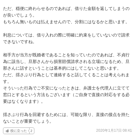
ただ、穏便に終わらせるのであれば、借りた金額を返してしまうの
が良いでしょう。

もちろん無いものは払えませんので、分割にはなるかと思います。

利息については、借り入れの際に明確に約束をしていないので請求
できないですね。

相手方が当方が既婚者であることを知っていたのであれば、不貞行
為に該当し、旦那さんから損害賠償請求される立場になるため、旦
那さんに話すということは基本的にはしてこないと思います。

ただ、揺さぶり行為として連絡すると話してくることは考えられま
す。

そういった行為でご不安になったときは、弁護士を代理人に立てて
窓口とするという方法もございます（ご自身で直接の対応をする必
要はなくなります）。

揺さぶり行為を回避するためには、可能な限り、直接の接点を持た
ないことが重要でしょう。
2020年1月17日 08:41
役に立った
2