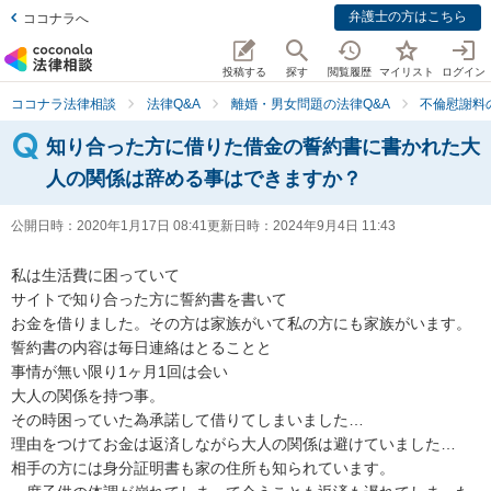
弁護士の方はこちら
ココナラへ
投稿する
探す
閲覧履歴
マイリスト
ログイン
ココナラ法律相談
法律Q&A
離婚・男女問題の法律Q&A
不倫慰謝料
知り合った方に借りた借金の誓約書に書かれた大
人の関係は辞める事はできますか？
公開日時：
2020年1月17日 08:41
更新日時：
2024年9月4日 11:43
私は生活費に困っていて

サイトで知り合った方に誓約書を書いて

お金を借りました。その方は家族がいて私の方にも家族がいます。

誓約書の内容は毎日連絡はとることと

事情が無い限り1ヶ月1回は会い

大人の関係を持つ事。

その時困っていた為承諾して借りてしまいました…

理由をつけてお金は返済しながら大人の関係は避けていました…

相手の方には身分証明書も家の住所も知られています。
