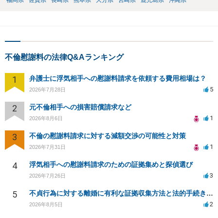
福岡県
佐賀県
長崎県
熊本県
大分県
宮崎県
鹿児島県
沖縄県
不倫慰謝料の法律Q&Aランキング
1
弁護士に浮気相手への慰謝料請求を依頼する費用相場は？
5
2026年7月28日
2
元不倫相手への損害賠償請求など
1
2026年8月6日
3
不倫の慰謝料請求に対する減額交渉の可能性と対策
1
2026年7月31日
4
浮気相手への慰謝料請求のための証拠集めと探偵選び
3
2026年7月26日
5
不貞行為に対する離婚に有利な証拠収集方法と法的手続きについて
2
2026年8月5日