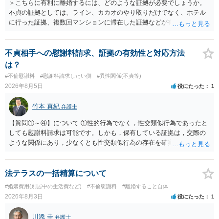
＞こちらに有利に離婚するには、どのような証拠が必要でしょうか。
不貞の証拠としては、ライン、カカオのやり取りだけでなく、ホテル
に行った証拠、複数回マンションに滞在した証拠などが有効です。 不
貞の証拠があれば、離婚をさらに有利に進める（離婚したい時期に離
婚する、慰謝料をとるなど）ことができると思われます。 ただし、不
貞発覚後、長期間同居を続けると、不貞を許したとの評価につながる
不貞相手への慰謝料請求、証拠の有効性と対応方法
場合がありますので、ご注意ください。 以上、ご参考まで。
は？
#不倫慰謝料
#慰謝料請求したい側
#異性関係(不貞等)
2026年8月5日
役にたった
1
竹本 真紀
弁護士
【質問①～④】について ①性的行為でなく，性交類似行為であったと
しても慰謝料請求は可能です。しかも，保有している証拠は，交際の
ような関係にあり，少なくとも性交類似行為の存在を確実に証明でき
るものです（裏を返せば，証拠で認められる範囲でしか認めていない
ことを窺わせるものです。）。ですから，慰謝料請求を進めることで
よいと思います。 ただ．慰謝料額については，婚姻破綻に至っていな
法テラスの一括精算について
いとして，この点を考慮されることになるかもしれません。 ②夫との
#婚姻費用(別居中の生活費など)
#不倫慰謝料
#離婚すること自体
今後のことを考えて書いてもらうか否かを検討するのがよいと思いま
2026年8月3日
役にたった
1
す。今ある証拠以上のことを証明（証明力を強めることも含む）でき
るのであれば，前向きに検討を進めるという考え方でもよいでしょ
川添 圭
弁護士