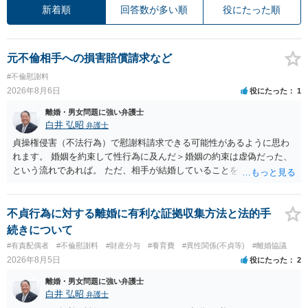
新着順
回答数が多い順
役にたった順
元不倫相手への損害賠償請求など
#不倫慰謝料
2026年8月6日
役にたった
1
離婚・男女問題に強い弁護士
白井 弘昭
弁護士
貞操権侵害（不法行為）で慰謝料請求できる可能性があるように思わ
れます。 婚姻を約束して性行為に及んだ＞婚姻の約束は虚偽だった、
という流れであれば。 ただ、相手が結婚していることを知って行為に
及んでいるのであれば、婚姻できないことについて相談者さんの帰責
性も認められそうですので、あまり慰謝料は高額にならないように思
われます。 一度、最寄りの弁護士に相談してみてください。
不貞行為に対する離婚に有利な証拠収集方法と法的手
続きについて
#有責配偶者
#不倫慰謝料
#財産分与
#養育費
#異性関係(不貞等)
#離婚協議
2026年8月5日
役にたった
2
離婚・男女問題に強い弁護士
白井 弘昭
弁護士