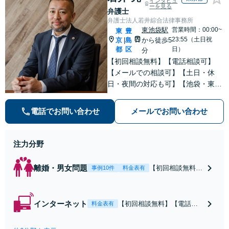
インタビュ
ーを見る
弁護士
弁護士法人若井綜合法律事務所
東池袋駅
営業時間：00:00~
東
豊
23:55（土日祝
京
島
から徒歩5
|
都
区
日）
分
【初回相談無料】【電話相談可】
【メールでの相談可】【土日・休
日・夜間の対応も可】【池袋・東池
袋2駅利用可】風俗トラブル・男女
トラブル・刑事事件を中心に「個
電話でお問い合わせ
メールでお問い合わせ
人」の方からのご相談・ご依頼を幅
広くお受けしております。お気軽に
お問い合わせください。
注力分野
離婚・男女問題
【初回相談無料】
事例10件
料金表有
【電話相談可】
【即日介入可】
【夜間対応可】
インターネット
【初回相談無料】【電話相
料金表有
【池袋・東池袋2
談可】【夜間対応可】【池
駅利用可】風俗・
袋・東池袋2駅利用可】爆サ