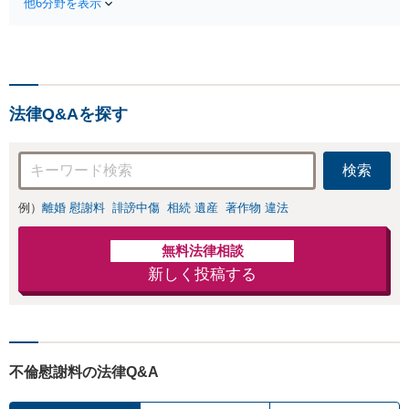
出会い系・ホス
他6分野を表示
イ・5ch・ホスラブ等の掲示
ト・不倫・ストー
板やネット上の悪口、誹謗
カー・DV・離婚
中傷の削除等、拡散防止に
等、男女が絡むあ
向けてスピード最優先で対
らゆるトラブルを
応します！即日対応可能。
解決へ！どんな相
まずはご連絡ください。
手であっても毅然
法律Q&Aを探す
と対応します。お
まかせください。
検索
例）
離婚 慰謝料
誹謗中傷
相続 遺産
著作物 違法
無料法律相談
新しく投稿する
不倫慰謝料の法律Q&A