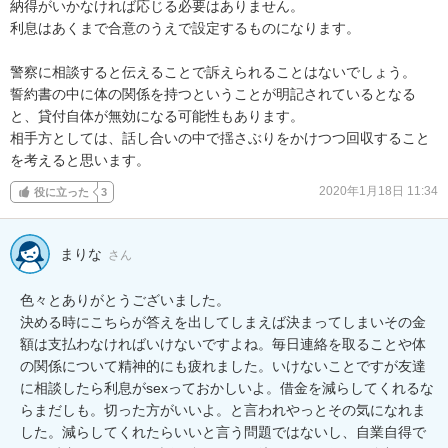
納得がいかなければ応じる必要はありません。

利息はあくまで合意のうえで設定するものになります。

警察に相談すると伝えることで訴えられることはないでしょう。

誓約書の中に体の関係を持つということが明記されているとなる
と、貸付自体が無効になる可能性もあります。

相手方としては、話し合いの中で揺さぶりをかけつつ回収すること
を考えると思います。
2020年1月18日 11:34
役に立った
3
まりな
さん
色々とありがとうございました。

決める時にこちらが答えを出してしまえば決まってしまいその金
額は支払わなければいけないですよね。毎日連絡を取ることや体
の関係について精神的にも疲れました。いけないことですが友達
に相談したら利息がsexっておかしいよ。借金を減らしてくれるな
らまだしも。切った方がいいよ。と言われやっとその気になれま
した。減らしてくれたらいいと言う問題ではないし、自業自得で