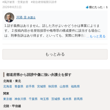
場合賠償金はいくらでしょうか。 →ケースバイケースであり、数万円
#風評被害・営業妨害
#発信者情報開示請求
から１００万単位まで様々でしょう。裁判外であれば交渉して相手方
2026年8月1日
役にたった
1
の請求額から減額することを試みることとなるでしょう。
川添 圭
弁護士
1.話す義務はありません。話した方がよいかどうかは事案によりま
す。 2.投稿内容が名誉毀損罪や侮辱罪の構成要件に該当する場合に
は、刑事告訴はあり得ます。といっても、実際に刑事告訴に動くかど
うかは事案によります。 3.これも事案によりますが、半年から1年程度
です。Googleは電話番号の開示請求もできることが多いので、少しで
も特定可能になるよう、複数ルートで開示請求が行われることが多い
もっとみる
です。さらにいえば、利用者からの口コミ投稿の場合、開示請求者は
ある程度対象者を特定できている（ただし証拠による裏付けか必要な
ので発信者情報開示請求をする）というケースが比較的多いと思われ
ます。
都道府県から誹謗中傷に強い弁護士を探す
北海道・東北
北海道
青森県
岩手県
宮城県
秋田県
山形県
福島県
関東
東京都
神奈川県
千葉県
埼玉県
茨城県
栃木県
群馬県
北陸・甲信越