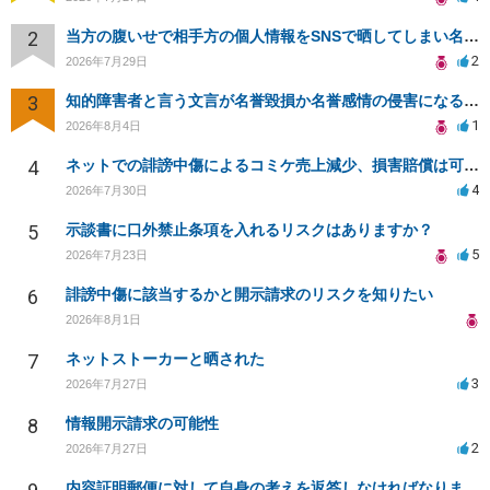
2
当方の腹いせで相手方の個人情報をSNSで晒してしまい名誉毀損させてしまったかもしれない
2
2026年7月29日
3
知的障害者と言う文言が名誉毀損か名誉感情の侵害になるか教えてほしい。
1
2026年8月4日
4
ネットでの誹謗中傷によるコミケ売上減少、損害賠償は可能か？
4
2026年7月30日
5
示談書に口外禁止条項を入れるリスクはありますか？
5
2026年7月23日
6
誹謗中傷に該当するかと開示請求のリスクを知りたい
2026年8月1日
7
ネットストーカーと晒された
3
2026年7月27日
8
情報開示請求の可能性
2
2026年7月27日
内容証明郵便に対して自身の考えを返答しなければなりませんか？