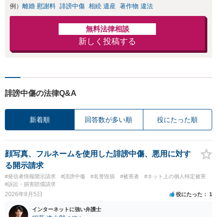
例）
離婚 慰謝料
誹謗中傷
相続 遺産
著作物 違法
無料法律相談
新しく投稿する
誹謗中傷の法律Q&A
新着順
回答数が多い順
役にたった順
顔写真、フルネームを使用した誹謗中傷、悪用に対す
る開示請求
#発信者情報開示請求
#誹謗中傷
#名誉毀損
#被害者
#ネット上の個人特定被害
#訴訟・損害賠償請求
2026年8月5日
役にたった
1
インターネットに強い弁護士