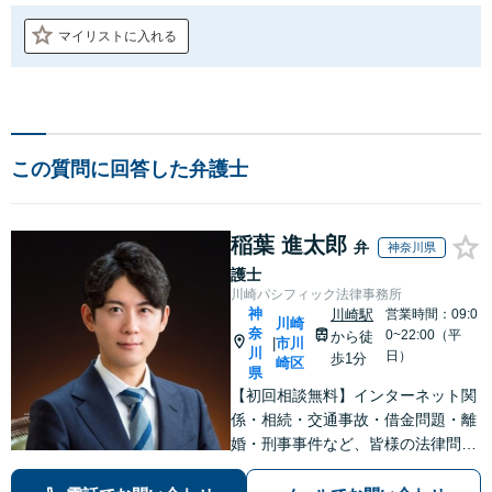
マイリストに入れる
この質問に回答した弁護士
稲葉 進太郎
弁
神奈川県
護士
川崎パシフィック法律事務所
神
川崎駅
営業時間：09:0
川崎
奈
0~22:00（平
から徒
市川
|
川
日）
歩1分
崎区
県
【初回相談無料】インターネット関
係・相続・交通事故・借金問題・離
婚・刑事事件など、皆様の法律問題
を解決すべく、親身になって取り組
みます。クチコミ・リピーターの方