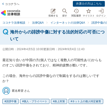
弁護士の方はこちら
ココナラへ
投稿する
探す
閲覧履歴
マイリスト
ログイン
ココナラ法律相談
法律Q&A
インターネットの法律Q&A
誹謗中傷の
海外からの誹謗中傷に対する法的対応の可否につ
いて
公開日時：
2024年4月5日 10:00
更新日時：
2024年9月4日 11:43
最近知り合いが中国の方(個人ではなく複数人の可能性あり)からも
のすごい誹謗中傷をされており、精神的疲弊が酷いです。

この場合、海外からの誹謗中傷なので制裁をするのは難しいです
か？
匿名希望 さん
誹謗中傷
個人・プライベート
炎上対策
ネット上の個人特定被害