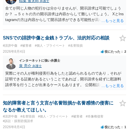
稲葉 進太郎
弁護士
全てが同じ人物の犯行かは分かりませんが、開示請求は可能でしょう
か？ →５ｃｈの方の開示請求は内容からして難しいでしょう。 XとIns
tagramの方は内容からして開示請求ができる可能性が高いでしょう。
ただ、アカウントが削除されていると開示請求は失敗する可能性が高
いでしょう。７月中にアカウントが削除されている場合、今から進め
ても失敗する可能性が高いように思われます。 相手を特定できた場
SNSでの誹謗中傷と金銭トラブル、法的対応の相談
合、相手に全ての弁護士費用を負担させることは可能でしょうか？ →
#誹謗中傷
#被害者
#個人・プライベート
#名誉毀損
訴訟外の交渉で相手方が認めれば負担させることができるでしょう。
2026年8月4日
役にたった
2
訴訟で判決となった場合は、実際の弁護士費用が認められる場合と認
められない場合があり何ともいえないところでしょう。
インターネットに強い弁護士
泉 亮介
弁護士
実際にその人が権利侵害行為をしたと認められるものであり，それが
証明できる証拠があるということであれば，開示請求を経ずに慰謝料
請求等を行うことが出来るケースもあります。 公開相談の場では回答
は難しいかと思われますので，お手持ちの証拠資料を持参の上弁護士
に個別に相談されると良いでしょう。
知的障害者と言う文言が名誉毀損か名誉感情の侵害に
なるか教えてほしい。
#誹謗中傷
#名誉毀損
#個人・プライベート
#被害者
#肖像権侵害
#訴訟・損害賠償請求
2026年8月4日
役にたった
1