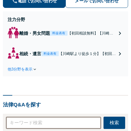
電話でお問い合わせ
メールでお問い合わせ
も多数。お気軽にお問い合わせ下さ
い。
注力分野
離婚・男女問題
【初回相談無料】【川崎駅
料金表有
徒歩1分】不貞行為の慰謝料
（請求された／請求した
い）・熟年離婚・年金分
相続・遺言
【川崎駅より徒歩１分】【初回相
料金表有
割・婚姻費用・養育費・財
談無料】遺産相続トラブルや遺言
産分与・離婚の慰謝料など
作成などの相続問題に豊富な実績
実績多数。川崎地域に根ざ
他3分野を表示
があります。安心・信頼・丁寧を
した弁護士として、あなた
心がけ，質の高いリーガルサービ
の人生の再スタートを全力
スを目指しております。
で後押しします。
法律Q&Aを探す
検索