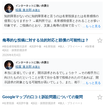
インターネットに強い弁護士
稲葉 進太郎
弁護士
知的障害がないのに知的障害者と言うのは名誉毀損または名誉感情の
侵害になりますか？ →裁判所では、名誉感情侵害とされることが多い
印象です。ご指摘のとおり、文脈上侮辱の意味で言っている点も加味
されていると思います。
侮辱的な投稿に対する法的対応と賠償の可能性は？
#発信者情報開示請求
#誹謗中傷
#名誉毀損
#個人・プライベート
#加害者
#訴訟・損害賠償請求
2026年8月4日
インターネットに強い弁護士
稲葉 進太郎
弁護士
本当に反省しています。開示請求されるでしょうか？ →その相手方に
向けたものだということが見て分かる形で投稿されたのであれば、開
示請求の対象となる可能性が高いでしょう。また、相手方の投稿した
文章からすると、実際に発信者情報開示請求がなされる可能性がある
と存じます。発信者情報開示請求が進むと、投稿に使った回線の契約
者のところに、意見照会がなされます。アカウント情報開示の場合
Googleマップの口コミ訴訟問題についての疑問
は、アカウントの登録メールに意見照会がなされます。 また、された
#名誉毀損
#誹謗中傷
#訴訟・損害賠償請求
#個人・プライベート